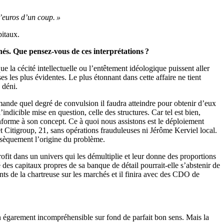
’euros d’un coup. »
pitaux.
hés. Que pensez-vous de ces interprétations ?
que la cécité intellectuelle ou l’entêtement idéologique puissent aller
s les plus évidentes. Le plus étonnant dans cette affaire ne tient
 déni.
mande quel degré de convulsion il faudra atteindre pour obtenir d’eux
l’indicible mise en question, celle des structures. Car tel est bien,
nforme à son concept. Ce à quoi nous assistons est le déploiement
t Citigroup, 21, sans opérations frauduleuses ni Jérôme Kerviel local.
rinsèquement l’origine du problème.
fit dans un univers qui les démultiplie et leur donne des proportions
des capitaux propres de sa banque de détail pourrait-elle s’abstenir de
nts de la chartreuse sur les marchés et il finira avec des CDO de
 un égarement incompréhensible sur fond de parfait bon sens. Mais la