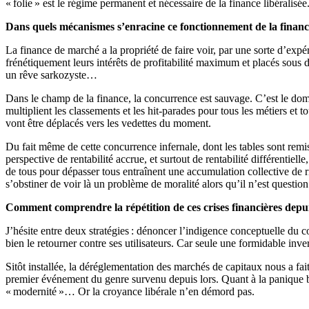
« folie » est le régime permanent et nécessaire de la finance libéralisée
Dans quels mécanismes s’enracine ce fonctionnement de la financ
La finance de marché a la propriété de faire voir, par une sorte d’expé
frénétiquement leurs intérêts de profitabilité maximum et placés sous 
un rêve sarkozyste…
Dans le champ de la finance, la concurrence est sauvage. C’est le doma
multiplient les classements et les hit-parades pour tous les métiers et
vont être déplacés vers les vedettes du moment.
Du fait même de cette concurrence infernale, dont les tables sont remis
perspective de rentabilité accrue, et surtout de rentabilité différentiel
de tous pour dépasser tous entraînent une accumulation collective de 
s’obstiner de voir là un problème de moralité alors qu’il n’est question
Comment comprendre la répétition de ces crises financières depui
J’hésite entre deux stratégies : dénoncer l’indigence conceptuelle du c
bien le retourner contre ses utilisateurs. Car seule une formidable inve
Sitôt installée, la déréglementation des marchés de capitaux nous a fa
premier événement du genre survenu depuis lors. Quant à la panique ba
« modernité »… Or la croyance libérale n’en démord pas.