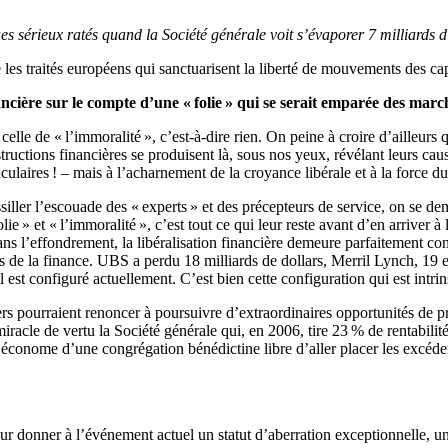
 sérieux ratés quand la Société générale voit s’évaporer 7 milliards d
les traités européens qui sanctuarisent la liberté de mouvements des ca
ncière sur le compte d’une « folie » qui se serait emparée des marc
celle de « l’immoralité », c’est-à-dire rien. On peine à croire d’ailleurs 
ructions financières se produisent là, sous nos yeux, révélant leurs cause
ires ! – mais à l’acharnement de la croyance libérale et à la force du
ller l’escouade des « experts » et des précepteurs de service, on se de
ie » et « l’immoralité », c’est tout ce qui leur reste avant d’en arriver à 
ans l’effondrement, la libéralisation financière demeure parfaitement co
es de la finance. UBS a perdu 18 milliards de dollars, Merril Lynch, 19 e
u’il est configuré actuellement. C’est bien cette configuration qui est int
 pourraient renoncer à poursuivre d’extraordinaires opportunités de pro
acle de vertu la Société générale qui, en 2006, tire 23 % de rentabilité 
 l’économe d’une congrégation bénédictine libre d’aller placer les excéde
t pour donner à l’événement actuel un statut d’aberration exceptionnelle,