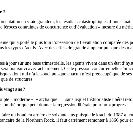
.
e ?
rimentation en vraie grandeur, les résultats catastrophiques d’une situat
de féroces contraintes de concurrence et d’évaluation – mesure du mérite
ine qui a porté le plus loin l’obsession de l’évaluation comparée des p
 tous les types d’actifs. Avec des effets de grande ampleur puisque des ma
es à jour sur une base trimestrielle, les agents vivent dans un état d’hys
le, sera poursuivi avec acharnement. Cette pression concurrentielle s’articu
risques dont nul n’a le souci puisque chacun n’est préoccupé que de ses 
 que de structures.
s vingt ans ?
ouple « moderne » -« archaïque » – sans lequel l’éditorialiste libéral réf
rsion rhétorique peut donner la régression libérale pour un « progrès ».
it faire un bond en arrière de soixante ans puisque le krach de 1987 a n
ncaire de la Northern Rock, il faut carrément remonter à 1866 pour en 