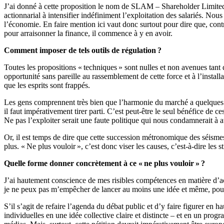
J’ai donné à cette proposition le nom de SLAM – Shareholder Limited A
actionnarial à intensifier indéfiniment l’exploitation des salariés. Nou
l’économie. En faire mention ici vaut donc surtout pour dire que, contr
pour arraisonner la finance, il commence à y en avoir.
Comment imposer de tels outils de régulation ?
Toutes les propositions « techniques » sont nulles et non avenues tant q
opportunité sans pareille au rassemblement de cette force et à l’installa
que les esprits sont frappés.
Les gens comprennent très bien que l’harmonie du marché a quelques sér
il faut impérativement tirer parti. C’est peut-être le seul bénéfice de ce
Ne pas l’exploiter serait une faute politique qui nous condamnerait à
Or, il est temps de dire que cette succession métronomique des séismes
plus. « Ne plus vouloir », c’est donc viser les causes, c’est-à-dire les 
Quelle forme donner concrètement à ce « ne plus vouloir » ?
J’ai hautement conscience de mes risibles compétences en matière d’ac
je ne peux pas m’empêcher de lancer au moins une idée et même, pour
S’il s’agit de refaire l’agenda du débat public et d’y faire figurer en ha
individuelles en une idée collective claire et distincte – et en un prog