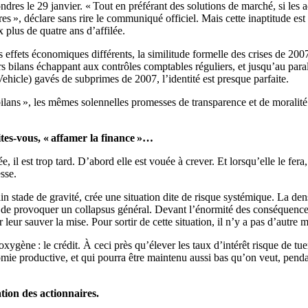
dres le 29 janvier. « Tout en préférant des solutions de marché, si les 
 », déclare sans rire le communiqué officiel. Mais cette inaptitude est 
 plus de quatre ans d’affilée.
 effets économiques différents, la similitude formelle des crises de 200
s bilans échappant aux contrôles comptables réguliers, et jusqu’au paral
hicle) gavés de subprimes de 2007, l’identité est presque parfaite.
bilans », les mêmes solennelles promesses de transparence et de morali
ites-vous, « affamer la finance »…
, il est trop tard. D’abord elle est vouée à crever. Et lorsqu’elle le fera
sse.
rtain stade de gravité, crée une situation dite de risque systémique. La de
 de provoquer un collapsus général. Devant l’énormité des conséquences 
 leur sauver la mise. Pour sortir de cette situation, il n’y a pas d’autr
on oxygène : le crédit. À ceci près qu’élever les taux d’intérêt risque de
omie productive, et qui pourra être maintenu aussi bas qu’on veut, pendan
ion des actionnaires.