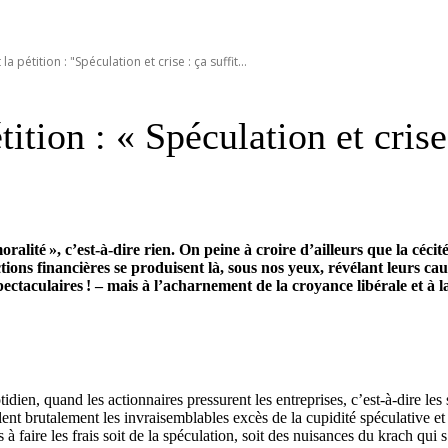
 pétition : "Spéculation et crise : ça suffit...
tion : « Spéculation et crise 
oralité », c’est-à-dire rien. On peine à croire d’ailleurs que la céci
ions financières se produisent là, sous nos yeux, révélant leurs caus
aculaires ! – mais à l’acharnement de la croyance libérale et à la
idien, quand les actionnaires pressurent les entreprises, c’est-à-dire le
lent brutalement les invraisemblables excès de la cupidité spéculative et
 à faire les frais soit de la spéculation, soit des nuisances du krach qui s