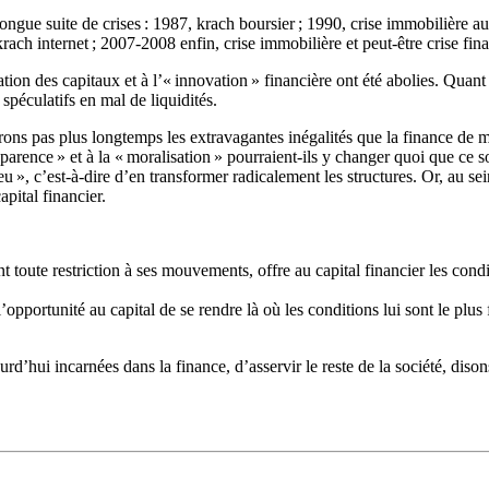
ngue suite de crises : 1987, krach boursier ; 1990, crise immobilière a
rach internet ; 2007-2008 enfin, crise immobilière et peut-être crise fin
ation des capitaux et à l’« innovation » financière ont été abolies. Quant 
spéculatifs en mal de liquidités.
ons pas plus longtemps les extravagantes inégalités que la finance de mar
sparence » et à la « moralisation » pourraient-ils y changer quoi que ce
u », c’est-à-dire d’en transformer radicalement les structures. Or, au se
apital financier.
ant toute restriction à ses mouvements, offre au capital financier les co
e l’opportunité au capital de se rendre là où les conditions lui sont le plus
jourd’hui incarnées dans la finance, d’asservir le reste de la société, 