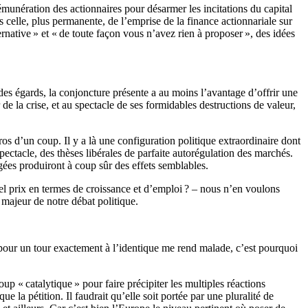
munération des actionnaires pour désarmer les incitations du capital
s celle, plus permanente, de l’emprise de la finance actionnariale sur
rnative » et « de toute façon vous n’avez rien à proposer », des idées
n des égards, la conjoncture présente a au moins l’avantage d’offrir une
 de la crise, et au spectacle de ses formidables destructions de valeur,
s d’un coup. Il y a là une configuration politique extraordinaire dont
d spectacle, des thèses libérales de parfaite autorégulation des marchés.
gées produiront à coup sûr des effets semblables.
uel prix en termes de croissance et d’emploi ? – nous n’en voulons
u majeur de notre débat politique.
 pour un tour exactement à l’identique me rend malade, c’est pourquoi
coup « catalytique » pour faire précipiter les multiples réactions
 la pétition. Il faudrait qu’elle soit portée par une pluralité de