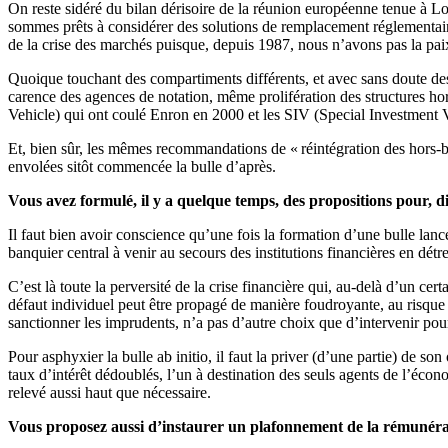
On reste sidéré du bilan dérisoire de la réunion européenne tenue à Lon
sommes prêts à considérer des solutions de remplacement réglementaires
de la crise des marchés puisque, depuis 1987, nous n’avons pas la paix
Quoique touchant des compartiments différents, et avec sans doute des
carence des agences de notation, même prolifération des structures hor
Vehicle) qui ont coulé Enron en 2000 et les SIV (Special Investment Ve
Et, bien sûr, les mêmes recommandations de « réintégration des hors-
envolées sitôt commencée la bulle d’après.
Vous avez formulé, il y a quelque temps, des propositions pour, d
Il faut bien avoir conscience qu’une fois la formation d’une bulle lancée
banquier central à venir au secours des institutions financières en détre
C’est là toute la perversité de la crise financière qui, au-delà d’un ce
défaut individuel peut être propagé de manière foudroyante, au risque
sanctionner les imprudents, n’a pas d’autre choix que d’intervenir pour
Pour asphyxier la bulle ab initio, il faut la priver (d’une partie) de s
taux d’intérêt dédoublés, l’un à destination des seuls agents de l’écon
relevé aussi haut que nécessaire.
Vous proposez aussi d’instaurer un plafonnement de la rémunérat