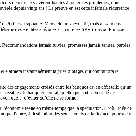
acteurs de marché s’avèrent inaptes à traiter ces problèmes, nous
avérée depuis vingt ans ! La preuve en est cette infernale récurrence
7 et 2001 est frappante. Même délire spéculatif, mais aussi même
lélisme des « entités spéciales » – entre les SPV (Special Purpose
té. Recommandations jamais suivies, promesses jamais tenues, paroles
, elle armera instantanément la prise d’otages qui contraindra le
nsité des engagements croisés entre les banques est en effet telle qu’un
possibles, le banquier central, quelle que soit sa volonté de
e moyen que… d’éviter qu’elle ne se forme !
 tuer l’économie réelle en même temps que la spéculation. D’où l’idée de
t que l’autre, à destination des seuls agents de la finance, pourra être