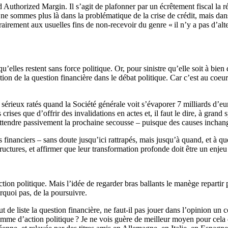
uthorized Margin. Il s’agit de plafonner par un écrêtement fiscal la ré
s ne sommes plus là dans la problématique de la crise de crédit, mais dan
airement aux usuelles fins de non-recevoir du genre « il n’y a pas d’alte
u’elles restent sans force politique. Or, pour sinistre qu’elle soit à bie
tion de la question financière dans le débat politique. Car c’est au coeur
ieux ratés quand la Société générale voit s’évaporer 7 milliards d’euro
s crises que d’offrir des invalidations en actes et, il faut le dire, à gran
 attendre passivement la prochaine secousse – puisque des causes inchan
 financiers – sans doute jusqu’ici rattrapés, mais jusqu’à quand, et à q
structures, et affirmer que leur transformation profonde doit être un enje
tion politique. Mais l’idée de regarder bras ballants le manège repartir
quoi pas, de la poursuivre.
ut de liste la question financière, ne faut-il pas jouer dans l’opinion un 
ramme d’action politique ? Je ne vois guère de meilleur moyen pour cela que