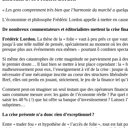
« Les gens comprennent très bien que l’harmonie du marché a quelques
L’économiste et philosophe Frédéric Lordon appelle à mettre en cause 
De nombreux commentateurs et éditorialistes mettent la crise fina
Frédéric Lordon.
La thèse de la « folie » vaut à peu près ce que vaut 
jusqu’à une telle nullité de pensée, spécialement au moment où les dest
presque plus aux événements eux-mêmes – pourtant ô combien spectacula
Si même des catastrophes de cette magnitude ne parviennent pas à dessi
le premier doute… Il faut bien se mettre à leur place cependant : la « fol
malheureusement pour eux, l’enseignement à vif de la crise : jusque d
nécessaire d’une mécanique inscrite au coeur des structures libéralisé
Bref, elles ont perdu en jouant, strictement, le jeu de la finance tel q
Comment peut-on imaginer un seul instant que des opérateurs financiers
sans commune mesure avec les gains de l’économie réelle ? Par quel mir
saisir les 48 % ( !) que lui offre sa banque d’investissement ? Laissez
subprimes…
La crise présente n’a donc rien d’exceptionnel ?
Entre « trader fou » et hypothèse de « l’accès de folie », tout est fai