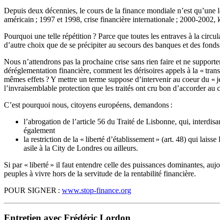
Depuis deux décennies, le cours de la finance mondiale n’est qu’une lo
américain ; 1997 et 1998, crise financière internationale ; 2000-2002, k
Pourquoi une telle répétition ? Parce que toutes les entraves à la circul
d’autre choix que de se précipiter au secours des banques et des fonds 
Nous n’attendrons pas la prochaine crise sans rien faire et ne supporter
déréglementation financière, comment les dérisoires appels à la « tran
mêmes effets ? Y mettre un terme suppose d’intervenir au coeur du « je
l’invraisemblable protection que les traités ont cru bon d’accorder au c
C’est pourquoi nous, citoyens européens, demandons :
l’abrogation de l’article 56 du Traité de Lisbonne, qui, interdis
également
la restriction de la « liberté d’établissement » (art. 48) qui laiss
asile à la City de Londres ou ailleurs.
Si par « liberté » il faut entendre celle des puissances dominantes, au
peuples à vivre hors de la servitude de la rentabilité financière.
POUR SIGNER :
www.stop-finance.org
Entretien avec Frédéric Lordon