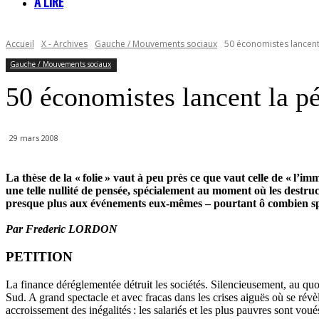
À LIRE
Accueil
X - Archives
Gauche / Mouvements sociaux
50 économistes lancent la
Gauche / Mouvements sociaux
50 économistes lancent la péti
29 mars 2008
La thèse de la « folie » vaut à peu près ce que vaut celle de « l’imm
une telle nullité de pensée, spécialement au moment où les destruct
presque plus aux événements eux-mêmes – pourtant ô combien spect
Par Frederic LORDON
PETITION
La finance déréglementée détruit les sociétés. Silencieusement, au quot
Sud. A grand spectacle et avec fracas dans les crises aiguës où se révè
accroissement des inégalités : les salariés et les plus pauvres sont voués