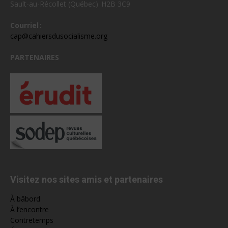
Sault-au-Récollet (Québec) H2B 3C9
Courriel :
cap@cahiersdusocialisme.org
PARTENAIRES
Visitez nos sites amis et partenaires
À bâbord
À l’encontre
Contretemps