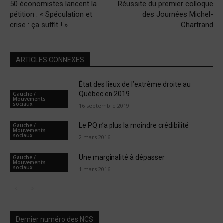
50 économistes lancent la
Réussite du premier colloque
pétition : « Spéculation et
des Journées Michel-
crise : ça suffit ! »
Chartrand
ARTICLES CONNEXES
État des lieux de l’extrême droite au
Québec en 2019
Gauche /
Mouvements
sociaux
16 septembre 2019
Le PQ n’a plus la moindre crédibilité
Gauche /
Mouvements
sociaux
2 mars 2016
Une marginalité à dépasser
Gauche /
Mouvements
sociaux
1 mars 2016
Dernier numéro des NCS