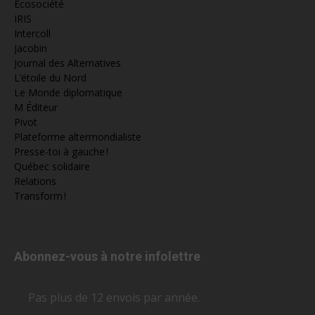
Écosociété
IRIS
Intercoll
Jacobin
Journal des Alternatives
L’étoile du Nord
Le Monde diplomatique
M Éditeur
Pivot
Plateforme altermondialiste
Presse-toi à gauche !
Québec solidaire
Relations
Transform !
Abonnez-vous à notre infolettre
Pas plus de 12 envois par année.