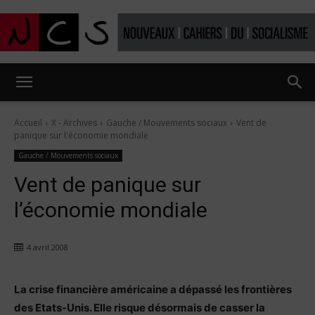
Nouveaux
Accueil
X - Archives
Gauche / Mouvements sociaux
Vent de
panique sur l'économie mondiale
Cahiers
Gauche / Mouvements sociaux
Vent de panique sur
l’économie mondiale
du
4 avril 2008
socialisme
La crise financière américaine a dépassé les frontières
des Etats-Unis. Elle risque désormais de casser la