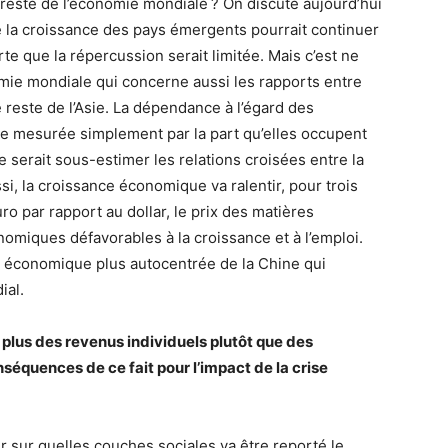
 reste de l’économie mondiale ? On discute aujourd’hui
e la croissance des pays émergents pourrait continuer
te que la répercussion serait limitée. Mais c’est ne
omie mondiale qui concerne aussi les rapports entre
e reste de l’Asie. La dépendance à l’égard des
re mesurée simplement par la part qu’elles occupent
e serait sous-estimer les relations croisées entre la
si, la croissance économique va ralentir, pour trois
uro par rapport au dollar, le prix des matières
omiques défavorables à la croissance et à l’emploi.
ce économique plus autocentrée de la Chine qui
ial.
n plus des revenus individuels plutôt que des
nséquences de ce fait pour l’impact de la crise
r sur quelles couches sociales va être reporté le