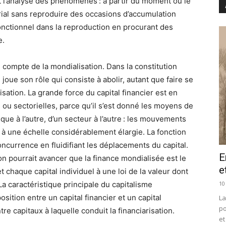
nt l’analyse des phénomènes : à partir du moment où le
rial sans reproduire des occasions d’accumulation
fonctionnel dans la reproduction en procurant des
e.
 compte de la mondialisation. Dans la constitution
joue son rôle qui consiste à abolir, autant que faire se
isation. La grande force du capital financier est en
 ou sectorielles, parce qu’il s’est donné les moyens de
e à l’autre, d’un secteur à l’autre : les mouvements
à une échelle considérablement élargie. La fonction
 concurrence en fluidifiant les déplacements du capital.
E
on pourrait avancer que la finance mondialisée est le
e
chaque capital individuel à une loi de la valeur dont
10
La caractéristique principale du capitalisme
ition entre un capital financier et un capital
La
po
re capitaux à laquelle conduit la financiarisation.
et