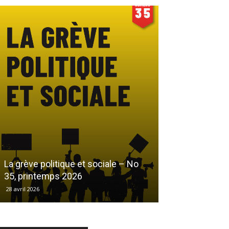
Le droit au log
La grève politique et sociale – No
démarchandisa
35, printemps 2026
automne 2025
28 avril 2026
17 décembre 2025