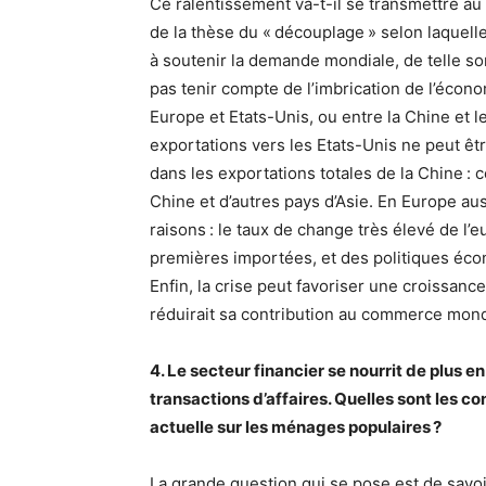
Ce ralentissement va-t-il se transmettre au
de la thèse du « découplage » selon laquell
à soutenir la demande mondiale, de telle sor
pas tenir compte de l’imbrication de l’écon
Europe et Etats-Unis, ou entre la Chine et l
exportations vers les Etats-Unis ne peut êt
dans les exportations totales de la Chine : c
Chine et d’autres pays d’Asie. En Europe aus
raisons : le taux de change très élevé de l’e
premières importées, et des politiques écon
Enfin, la crise peut favoriser une croissan
réduirait sa contribution au commerce mond
4. Le secteur financier se nourrit de plus e
transactions d’affaires. Quelles sont les co
actuelle sur les ménages populaires ?
La grande question qui se pose est de savoi