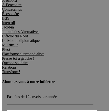
À bâbord
À l’encontre
Contretemps
Écosociété
IRIS
Intercoll
Jacobin
Journal des Alternatives
L’étoile du Nord
Le Monde diplomatique
M Éditeur
Pivot
Plateforme altermondialiste
Presse-toi à gauche !
Québec solidaire
Relations
Transform !
Abonnez-vous à notre infolettre
Pas plus de 12 envois par année.