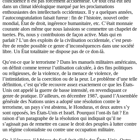
coïncidence n’est pas forcément accidentelle. Or tout cela eut lieu
dans un climat idéologique marqué par les proclamations
enthousiastes des intellectuels occidentaux. Il y a quelques années,
l’autocongratulation faisait fureur : fin de l’histoire, nouvel ordre
mondial, État de droit, ingérence humanitaire, etc. C’était monnaie
courante alors même que nous laissions se commettre un chapelet de
tueries. Pis, nous y contribuions de façon active. Mais qui en
parlait ? L’un des exploits de la civilisation occidentale, c’est peut-
être de rendre possible ce genre d’inconséquences dans une société
libre. Un État totalitaire ne dispose pas de ce don-là.
Qu’est-ce que le terrorisme ? Dans les manuels militaires américains,
on définit comme terreur l’utilisation calculée, à des fins politiques
ou religieuses, de la violence, de la menace de violence, de
l’intimidation, de la coercition ou de la peur. Le problème d’une telle
définition, c’est qu’elle recouvre assez exactement ce que les États-
Unis ont appelé la guerre de basse intensité, en revendiquant ce
genre de pratique. D’ailleurs, en décembre 1987, quand l’Assemblée
générale des Nations unies a adopté une résolution contre le
terrorisme, un pays s’est abstenu, le Honduras, et deux autres s’y
sont opposés, les États-Unis et Israël. Pourquoi l’ont-ils fait ? En
raison d’un paragraphe de la résolution qui indiquait qu’il ne
s’agissait pas de remettre en cause le droit des peuples à lutter contre
un régime colonialiste ou contre une occupation militaire.