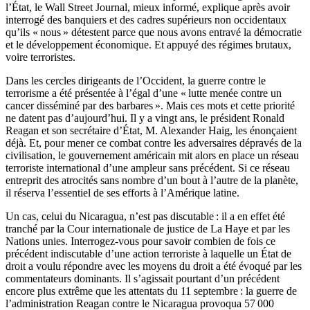
l’État, le Wall Street Journal, mieux informé, explique après avoir
interrogé des banquiers et des cadres supérieurs non occidentaux
qu’ils « nous » détestent parce que nous avons entravé la démocratie
et le développement économique. Et appuyé des régimes brutaux,
voire terroristes.
Dans les cercles dirigeants de l’Occident, la guerre contre le
terrorisme a été présentée à l’égal d’une « lutte menée contre un
cancer disséminé par des barbares ». Mais ces mots et cette priorité
ne datent pas d’aujourd’hui. Il y a vingt ans, le président Ronald
Reagan et son secrétaire d’État, M. Alexander Haig, les énonçaient
déjà. Et, pour mener ce combat contre les adversaires dépravés de la
civilisation, le gouvernement américain mit alors en place un réseau
terroriste international d’une ampleur sans précédent. Si ce réseau
entreprit des atrocités sans nombre d’un bout à l’autre de la planète,
il réserva l’essentiel de ses efforts à l’Amérique latine.
Un cas, celui du Nicaragua, n’est pas discutable : il a en effet été
tranché par la Cour internationale de justice de La Haye et par les
Nations unies. Interrogez-vous pour savoir combien de fois ce
précédent indiscutable d’une action terroriste à laquelle un État de
droit a voulu répondre avec les moyens du droit a été évoqué par les
commentateurs dominants. Il s’agissait pourtant d’un précédent
encore plus extrême que les attentats du 11 septembre : la guerre de
l’administration Reagan contre le Nicaragua provoqua 57 000