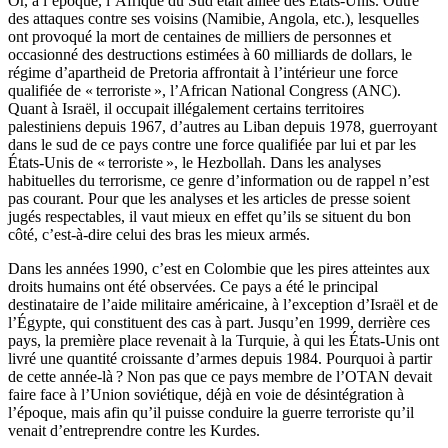
Or, à l’époque, l’Afrique du Sud était alliée des États-Unis. Outre
des attaques contre ses voisins (Namibie, Angola, etc.), lesquelles
ont provoqué la mort de centaines de milliers de personnes et
occasionné des destructions estimées à 60 milliards de dollars, le
régime d’apartheid de Pretoria affrontait à l’intérieur une force
qualifiée de « terroriste », l’African National Congress (ANC).
Quant à Israël, il occupait illégalement certains territoires
palestiniens depuis 1967, d’autres au Liban depuis 1978, guerroyant
dans le sud de ce pays contre une force qualifiée par lui et par les
États-Unis de « terroriste », le Hezbollah. Dans les analyses
habituelles du terrorisme, ce genre d’information ou de rappel n’est
pas courant. Pour que les analyses et les articles de presse soient
jugés respectables, il vaut mieux en effet qu’ils se situent du bon
côté, c’est-à-dire celui des bras les mieux armés.
Dans les années 1990, c’est en Colombie que les pires atteintes aux
droits humains ont été observées. Ce pays a été le principal
destinataire de l’aide militaire américaine, à l’exception d’Israël et de
l’Égypte, qui constituent des cas à part. Jusqu’en 1999, derrière ces
pays, la première place revenait à la Turquie, à qui les États-Unis ont
livré une quantité croissante d’armes depuis 1984. Pourquoi à partir
de cette année-là ? Non pas que ce pays membre de l’OTAN devait
faire face à l’Union soviétique, déjà en voie de désintégration à
l’époque, mais afin qu’il puisse conduire la guerre terroriste qu’il
venait d’entreprendre contre les Kurdes.