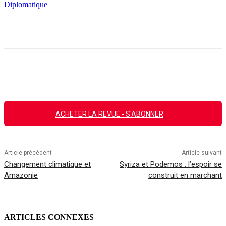
Diplomatique
Facebook
X
Email
Imprimer
ACHETER LA REVUE - S'ABONNER
Article précédent
Article suivant
Changement climatique et
Syriza et Podemos : l’espoir se
Amazonie
construit en marchant
ARTICLES CONNEXES