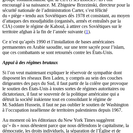
encouragé à sa naissance. M. Zbigniew Brzezinski, directeur pour la
sécurité nationale de l’administration Carter, s’est félicité
du « piège » tendu aux Soviétiques dès 1978 et consistant, au moyen
d’attaques des moudjahidin (organisés, armés et entraînés par la
CIA) contre le régime de Kaboul, à attirer ces Soviétiques sur le
territoire afghan à la fin de l’année suivante (
1
).
Ce n’est qu’après 1990 et l’installation de bases américaines
permanentes en Arabie saoudite, sur une terre sacrée pour l’islam,
que ces combattants se sont retournés contre les États-Unis.
Appui à des régimes brutaux
Si l’on veut maintenant expliquer le réservoir de sympathie dont
disposent les réseaux Ben Laden, y compris au sein des couches
dirigeantes des pays du Sud, il faut partir de la colère que provoque
le soutien des États-Unis à toutes sortes de régimes autoritaires ou
dictatoriaux, il faut se souvenir de la politique américaine qui a
détruit la société irakienne tout en consolidant le régime de
M. Saddam Hussein, il faut ne pas oublier le soutien de Washington
à l’occupation israélienne de territoires palestiniens depuis 1967.
Au moment où les éditoriaux du New York Times suggèrent
qu’« ils » nous détestent parce que nous défendons le capitalisme, la
démocratie, les droits individuels, la séparation de l’Église et de