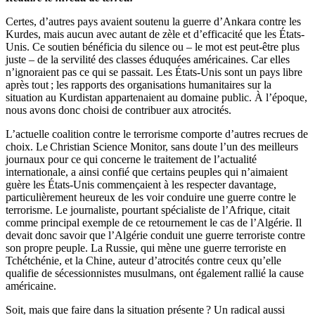
Certes, d’autres pays avaient soutenu la guerre d’Ankara contre les
Kurdes, mais aucun avec autant de zèle et d’efficacité que les États-
Unis. Ce soutien bénéficia du silence ou – le mot est peut-être plus
juste – de la servilité des classes éduquées américaines. Car elles
n’ignoraient pas ce qui se passait. Les États-Unis sont un pays libre
après tout ; les rapports des organisations humanitaires sur la
situation au Kurdistan appartenaient au domaine public. À l’époque,
nous avons donc choisi de contribuer aux atrocités.
L’actuelle coalition contre le terrorisme comporte d’autres recrues de
choix. Le Christian Science Monitor, sans doute l’un des meilleurs
journaux pour ce qui concerne le traitement de l’actualité
internationale, a ainsi confié que certains peuples qui n’aimaient
guère les États-Unis commençaient à les respecter davantage,
particulièrement heureux de les voir conduire une guerre contre le
terrorisme. Le journaliste, pourtant spécialiste de l’Afrique, citait
comme principal exemple de ce retournement le cas de l’Algérie. Il
devait donc savoir que l’Algérie conduit une guerre terroriste contre
son propre peuple. La Russie, qui mène une guerre terroriste en
Tchétchénie, et la Chine, auteur d’atrocités contre ceux qu’elle
qualifie de sécessionnistes musulmans, ont également rallié la cause
américaine.
Soit, mais que faire dans la situation présente ? Un radical aussi