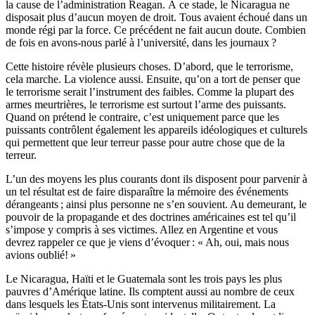
la cause de l’administration Reagan. À ce stade, le Nicaragua ne
disposait plus d’aucun moyen de droit. Tous avaient échoué dans un
monde régi par la force. Ce précédent ne fait aucun doute. Combien
de fois en avons-nous parlé à l’université, dans les journaux ?
Cette histoire révèle plusieurs choses. D’abord, que le terrorisme,
cela marche. La violence aussi. Ensuite, qu’on a tort de penser que
le terrorisme serait l’instrument des faibles. Comme la plupart des
armes meurtrières, le terrorisme est surtout l’arme des puissants.
Quand on prétend le contraire, c’est uniquement parce que les
puissants contrôlent également les appareils idéologiques et culturels
qui permettent que leur terreur passe pour autre chose que de la
terreur.
L’un des moyens les plus courants dont ils disposent pour parvenir à
un tel résultat est de faire disparaître la mémoire des événements
dérangeants ; ainsi plus personne ne s’en souvient. Au demeurant, le
pouvoir de la propagande et des doctrines américaines est tel qu’il
s’impose y compris à ses victimes. Allez en Argentine et vous
devrez rappeler ce que je viens d’évoquer : « Ah, oui, mais nous
avions oublié! »
Le Nicaragua, Haïti et le Guatemala sont les trois pays les plus
pauvres d’Amérique latine. Ils comptent aussi au nombre de ceux
dans lesquels les États-Unis sont intervenus militairement. La