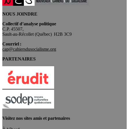
NOUS JOINDRE
Collectif d’analyse politique
C.P. 45507,
Sault-au-Récollet (Québec) H2B 3C9
Courriel :
cap@cahiersdusocialisme.org
PARTENAIRES
Visitez nos sites amis et partenaires