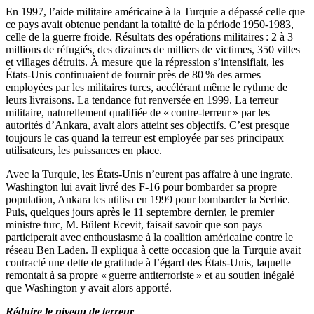
En 1997, l’aide militaire américaine à la Turquie a dépassé celle que
ce pays avait obtenue pendant la totalité de la période 1950-1983,
celle de la guerre froide. Résultats des opérations militaires : 2 à 3
millions de réfugiés, des dizaines de milliers de victimes, 350 villes
et villages détruits. À mesure que la répression s’intensifiait, les
États-Unis continuaient de fournir près de 80 % des armes
employées par les militaires turcs, accélérant même le rythme de
leurs livraisons. La tendance fut renversée en 1999. La terreur
militaire, naturellement qualifiée de « contre-terreur » par les
autorités d’Ankara, avait alors atteint ses objectifs. C’est presque
toujours le cas quand la terreur est employée par ses principaux
utilisateurs, les puissances en place.
Avec la Turquie, les États-Unis n’eurent pas affaire à une ingrate.
Washington lui avait livré des F-16 pour bombarder sa propre
population, Ankara les utilisa en 1999 pour bombarder la Serbie.
Puis, quelques jours après le 11 septembre dernier, le premier
ministre turc, M. Bülent Ecevit, faisait savoir que son pays
participerait avec enthousiasme à la coalition américaine contre le
réseau Ben Laden. Il expliqua à cette occasion que la Turquie avait
contracté une dette de gratitude à l’égard des États-Unis, laquelle
remontait à sa propre « guerre antiterroriste » et au soutien inégalé
que Washington y avait alors apporté.
Réduire le niveau de terreur