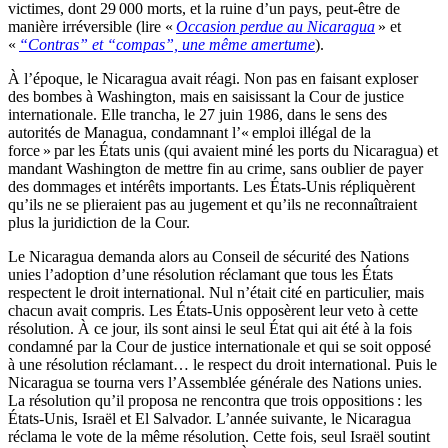
victimes, dont 29 000 morts, et la ruine d’un pays, peut-être de
manière irréversible (lire «
Occasion perdue au Nicaragua
» et
«
“Contras” et “compas”, une même amertume
).
À l’époque, le Nicaragua avait réagi. Non pas en faisant exploser
des bombes à Washington, mais en saisissant la Cour de justice
internationale. Elle trancha, le 27 juin 1986, dans le sens des
autorités de Managua, condamnant l’« emploi illégal de la
force » par les États unis (qui avaient miné les ports du Nicaragua) et
mandant Washington de mettre fin au crime, sans oublier de payer
des dommages et intérêts importants. Les États-Unis répliquèrent
qu’ils ne se plieraient pas au jugement et qu’ils ne reconnaîtraient
plus la juridiction de la Cour.
Le Nicaragua demanda alors au Conseil de sécurité des Nations
unies l’adoption d’une résolution réclamant que tous les États
respectent le droit international. Nul n’était cité en particulier, mais
chacun avait compris. Les États-Unis opposèrent leur veto à cette
résolution. À ce jour, ils sont ainsi le seul État qui ait été à la fois
condamné par la Cour de justice internationale et qui se soit opposé
à une résolution réclamant… le respect du droit international. Puis le
Nicaragua se tourna vers l’Assemblée générale des Nations unies.
La résolution qu’il proposa ne rencontra que trois oppositions : les
États-Unis, Israël et El Salvador. L’année suivante, le Nicaragua
réclama le vote de la même résolution. Cette fois, seul Israël soutint