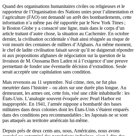
Quand des organisations humanitaires civiles ou religieuses et le
rapporteur de l’Organisation des Nations unies pour l’alimentation et
l’agriculture (FAO) ont demandé un arrêt des bombardements, cette
information n’a même pas été rapportée par le New York Times ;
le Boston Globe y a consacré une ligne, mais dans le corps d’un
article traitant d’autre chose, la situation au Cachemire. En octobre
dernier, la civilisation occidentale s’était ainsi résignée au risque de
voir mourir des centaines de milliers d’Afghans. Au même moment,
le chef de ladite civilisation faisait savoir qu’il ne daignerait répondre
ni aux propositions afghanes de négociation sur la question de la
livraison de M. Oussama Ben Laden ni à l’exigence d’une preuve
permettant de fonder une éventuelle décision d’extradition. Seule
serait acceptée une capitulation sans condition.
Mais revenons au 11 septembre. Nul crime, rien, ne fut plus
meurtrier dans l’histoire – ou alors sur une durée plus longue. Au
demeurant, les armes ont, cette fois, visé une cible inhabituelle : les
États-Unis. L’analogie souvent évoquée avec Pearl Harbor est
inappropriée. En 1941, l’armée nippone a bombardé des bases
militaires dans deux colonies dont les États-Unis s’étaient emparés
dans des conditions peu recommandables ; les Japonais ne se sont
pas attaqués au territoire américain lui-même.
Depuis près de deux cents ans, nous, Américains, nous avons