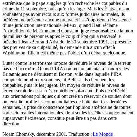
extrémiste que le pape suggère qu’on recherche les coupables du
crime du 11 septembre, puis qu’on les juge. Mais les États-Unis ne
souhaitent pas avoir recours aux formes judiciaires normales, ils
préfèrent ne présenter aucune preuve et ils s’opposent à l’existence
d’une juridiction internationale. Mieux, quand Haïti réclame
l’extradition de M. Emmanuel Constant, jugé responsable de la mort
de milliers de personnes après le coup d’État qui a renversé le
président Jean-Bertrand Aristide, le 30 septembre 1991, et présente
des preuves de sa culpabilité, la demande n’a aucun effet à
Washington. Elle n’est même pas l’objet d’un débat quelconque.
Lutter contre le terrorisme impose de réduire le niveau de la terreur,
pas de l’accroître. Quand l’IRA commet un attentat à Londres, les
Britanniques ne détruisent ni Boston, ville dans laquelle l’IRA
compte de nombreux soutiens, ni Belfast. Ils cherchent les
coupables, puis ils les jugent. Un moyen de réduire le niveau de
terreur serait de cesser d’y contribuer soi-même. Puis de réfléchir
aux orientations politiques qui ont créé un réservoir de soutien dont
ont ensuite profité les commanditaires de l’attentat. Ces dernières
semaines, la prise de conscience par l’opinion américaine de toutes
sortes de réalités internationales, dont seules les élites soupçonnaient
auparavant l’existence, constitue peut-être un pas dans cette
direction.
Noam Chomsky, décembre 2001. Traduction :
Le Monde