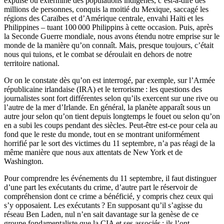
expulsé ou exterminé des populations indigènes, c’est-à-dire des
millions de personnes, conquis la moitié du Mexique, saccagé les
régions des Caraïbes et d’Amérique centrale, envahi Haïti et les
Philippines – tuant 100 000 Philippins à cette occasion. Puis, après
la Seconde Guerre mondiale, nous avons étendu notre emprise sur le
monde de la manière qu’on connaît. Mais, presque toujours, c’était
nous qui tuions, et le combat se déroulait en dehors de notre
territoire national.
Or on le constate dès qu’on est interrogé, par exemple, sur l’Armée
républicaine irlandaise (IRA) et le terrorisme : les questions des
journalistes sont fort différentes selon qu’ils exercent sur une rive ou
l’autre de la mer d’Irlande. En général, la planète apparaît sous un
autre jour selon qu’on tient depuis longtemps le fouet ou selon qu’on
en a subi les coups pendant des siècles. Peut-être est-ce pour cela au
fond que le reste du monde, tout en se montrant uniformément
horrifié par le sort des victimes du 11 septembre, n’a pas réagi de la
même manière que nous aux attentats de New York et de
Washington.
Pour comprendre les événements du 11 septembre, il faut distinguer
d’une part les exécutants du crime, d’autre part le réservoir de
compréhension dont ce crime a bénéficié, y compris chez ceux qui
s’y opposaient. Les exécutants ? En supposant qu’il s’agisse du
réseau Ben Laden, nul n’en sait davantage sur la genèse de ce
groupe fondamentaliste que la CIA et ses associés : ils l’ont