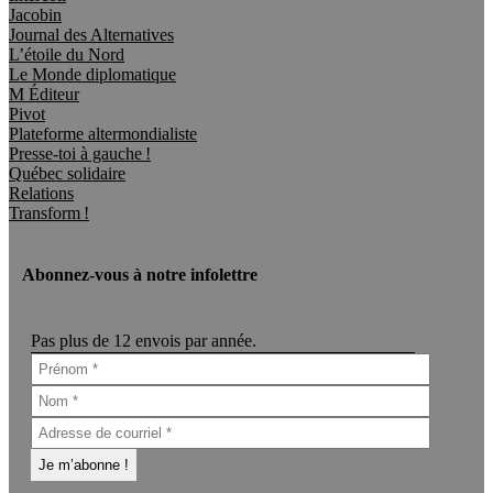
Jacobin
Journal des Alternatives
L’étoile du Nord
Le Monde diplomatique
M Éditeur
Pivot
Plateforme altermondialiste
Presse-toi à gauche !
Québec solidaire
Relations
Transform !
Abonnez-vous à notre infolettre
Pas plus de 12 envois par année.