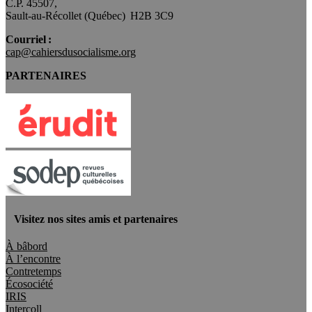
C.P. 45507,
Sault-au-Récollet (Québec) H2B 3C9
Courriel :
cap@cahiersdusocialisme.org
PARTENAIRES
Visitez nos sites amis et partenaires
À bâbord
À l’encontre
Contretemps
Écosociété
IRIS
Intercoll