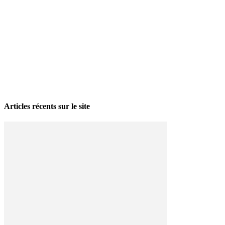
La grève politique et sociale – No 35, printemps 2026
28 avril 2026
Articles récents sur le site