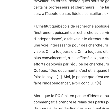
travailler les forces idéologiques sous sa 
certains professeurs et chercheurs, il ne fa
sera à l’écoute de ses fidèles conseillers ex
« L’Institut québécois de recherche appliq
“instrument puissant de recherche au servic
d’indépendance”, a fait valoir le directeur 
une voie intéressante pour des chercheurs
viable. On l’a toujours dit. On l’a toujours d
plus convaincante”, a-t-il affirmé aux journa
efforts déployés par l’équipe de chercheurs
Québec. “Des documents, c’est utile quand 
faire le pays. […]. Moi, je pense que c’est a
faire l’indépendance”, a-t-il conclu. »[4]
Alors que le PQ était en panne d’idées depu
commençait à prendre le relais des partis pol
discours et la production des argumentair