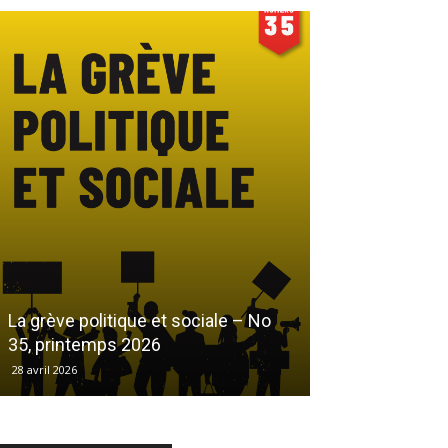
Le droit au log
La grève politique et sociale – No
démarchandisa
35, printemps 2026
automne 2025
28 avril 2026
17 décembre 2025