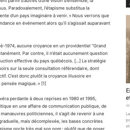
nt parmi d’autres d’une vision d’ensemble, la
sus. Paradoxalement, l’étapisme substitua la
tente d’un pays imaginaire à venir. « Nous verrons que
endance en événement alors qu’il s’agissait auparavant
pré-1974, aucune croyance en un providentiel “Grand
ntanément. Par contre, il n’était aucunement question
ruction effective du pays québécois. […] La stratégie
poirs sur la seule consultation référendaire, dont
tif. C’est donc plutôt la croyance illusoire en
la pensée magique. » [1]
E
e
avéra perdante à deux reprises en 1980 et 1995,
10
itique en une affaire de communication publique, de
manœuvres politiciennes, il s’agit de revenir à une
La
po
graduelle, mais décomplexée, les bases concrètes
et
tapisme porte très mal son nom : plutôt que de poser