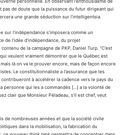
gouverne personnelle. En observant l’enthousiasme de
it pas de doute que la puissance du futur dirigeant qui
ercera une grande séduction sur l’intelligentsia.
uée sur l’indépendance s’imposera comme un
e de l’idée d’indépendance, du projet
du contenu de la campagne de PKP, Daniel Turp. “C’est
 qui veulent vraiment démontrer que le Québec est
it, mais là on va le prouver encore, mais de façon encore
listes. Le constitutionnaliste a l’assurance que les
 contribueront à accélérer la cadence vers le pays du
la personne qui les a commandés […] a la volonté de
ssez clair que Monsieur Péladeau, s’il est chef, veut
is de nombreuses années et que la société civile
itiques dans la mobilisation, la fabrication du
es, ce nouveau
think tank
permettra de concentrer dans