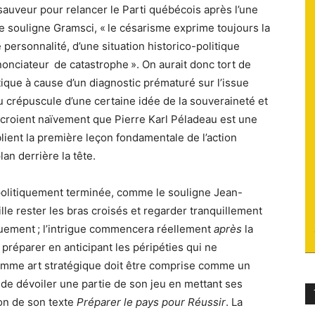
auveur pour relancer le Parti québécois après l’une
du
e souligne Gramsci, « le césarisme exprime toujours la
 personnalité, d’une situation historico-politique
nonciateur de catastrophe ». On aurait donc tort de
litique à cause d’un diagnostic prématuré sur l’issue
 du crépuscule d’une certaine idée de la souveraineté et
socialisme
 croient naïvement que Pierre Karl Péladeau est une
ublient la première leçon fondamentale de l’action
lan derrière la tête.
 politiquement terminée, comme le souligne Jean-
aille rester les bras croisés et regarder tranquillement
ouement ; l’intrigue commencera réellement
après
la
préparer en anticipant les péripéties qui ne
comme art stratégique doit être comprise comme un
nt de dévoiler une partie de son jeu en mettant ses
ion de son texte
Préparer le pays pour Réussir
. La