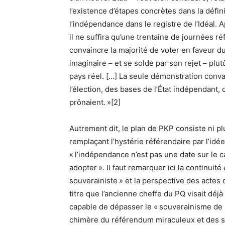
l’existence d’étapes concrètes dans la définit
l’indépendance dans le registre de l’Idéal. 
il ne suffira qu’une trentaine de journées ré
convaincre la majorité de voter en faveur d
imaginaire – et se solde par son rejet – plut
pays réel. […] La seule démonstration convai
l’élection, des bases de l’État indépendan
prônaient. »[2]
Autrement dit, le plan de PKP consiste ni plu
remplaçant l’hystérie référendaire par l’idée 
« l’indépendance n’est pas une date sur le ca
adopter ». Il faut remarquer ici la continuité
souverainiste » et la perspective des acte
titre que l’ancienne cheffe du PQ visait déjà
capable de dépasser le « souverainisme de p
chimère du référendum miraculeux et des se