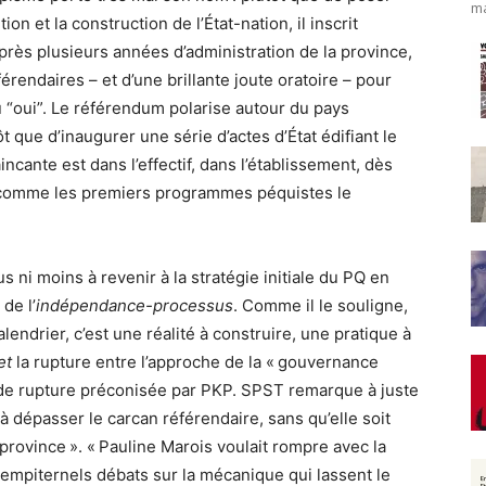
ma
ion et la construction de l’État-nation, il inscrit
Après plusieurs années d’administration de la province,
férendaires – et d’une brillante joute oratoire – pour
u “oui”. Le référendum polarise autour du pays
ôt que d’inaugurer une série d’actes d’État édifiant le
ncante est dans l’effectif, dans l’établissement, dès
t, comme les premiers programmes péquistes le
s ni moins à revenir à la stratégie initiale du PQ en
de l’
indépendance-processus
. Comme il le souligne,
lendrier, c’est une réalité à construire, une pratique à
et
la rupture entre l’approche de la « gouvernance
s de rupture préconisée par PKP. SPST remarque à juste
 à dépasser le carcan référendaire, sans qu’elle soit
rovince ». « Pauline Marois voulait rompre avec la
mpiternels débats sur la mécanique qui lassent le