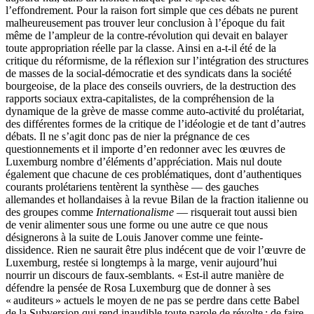
l’effondrement. Pour la raison fort simple que ces débats ne purent
malheureusement pas trouver leur conclusion à l’époque du fait
même de l’ampleur de la contre-révolution qui devait en balayer
toute appropriation réelle par la classe. Ainsi en a-t-il été de la
critique du réformisme, de la réflexion sur l’intégration des structures
de masses de la social-démocratie et des syndicats dans la société
bourgeoise, de la place des conseils ouvriers, de la destruction des
rapports sociaux extra-capitalistes, de la compréhension de la
dynamique de la grève de masse comme auto-activité du prolétariat,
des différentes formes de la critique de l’idéologie et de tant d’autres
débats. Il ne s’agit donc pas de nier la prégnance de ces
questionnements et il importe d’en redonner avec les œuvres de
Luxemburg nombre d’éléments d’appréciation. Mais nul doute
également que chacune de ces problématiques, dont d’authentiques
courants prolétariens tentèrent la synthèse — des gauches
allemandes et hollandaises à la revue Bilan de la fraction italienne ou
des groupes comme
Internationalisme
— risquerait tout aussi bien
de venir alimenter sous une forme ou une autre ce que nous
désignerons à la suite de Louis Janover comme une feinte-
dissidence. Rien ne saurait être plus indécent que de voir l’œuvre de
Luxemburg, restée si longtemps à la marge, venir aujourd’hui
nourrir un discours de faux-semblants. « Est-il autre manière de
défendre la pensée de Rosa Luxemburg que de donner à ses
« auditeurs » actuels le moyen de ne pas se perdre dans cette Babel
de la Subversion qui rend inaudible toute parole de révolte ; de faire