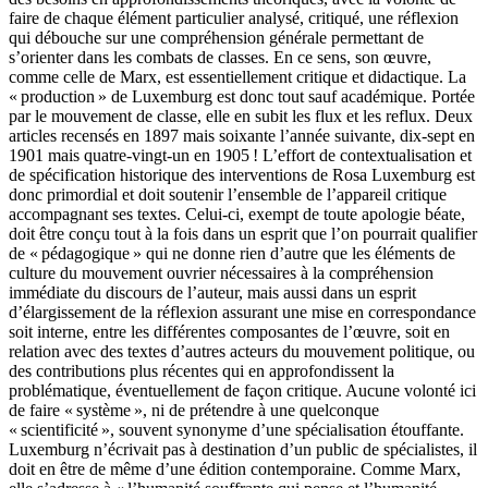
faire de chaque élément particulier analysé, critiqué, une réflexion
qui débouche sur une compréhension générale permettant de
s’orienter dans les combats de classes. En ce sens, son œuvre,
comme celle de Marx, est essentiellement critique et didactique. La
« production » de Luxemburg est donc tout sauf académique. Portée
par le mouvement de classe, elle en subit les flux et les reflux. Deux
articles recensés en 1897 mais soixante l’année suivante, dix-sept en
1901 mais quatre-vingt-un en 1905 ! L’effort de contextualisation et
de spécification historique des interventions de Rosa Luxemburg est
donc primordial et doit soutenir l’ensemble de l’appareil critique
accompagnant ses textes. Celui-ci, exempt de toute apologie béate,
doit être conçu tout à la fois dans un esprit que l’on pourrait qualifier
de « pédagogique » qui ne donne rien d’autre que les éléments de
culture du mouvement ouvrier nécessaires à la compréhension
immédiate du discours de l’auteur, mais aussi dans un esprit
d’élargissement de la réflexion assurant une mise en correspondance
soit interne, entre les différentes composantes de l’œuvre, soit en
relation avec des textes d’autres acteurs du mouvement politique, ou
des contributions plus récentes qui en approfondissent la
problématique, éventuellement de façon critique. Aucune volonté ici
de faire « système », ni de prétendre à une quelconque
« scientificité », souvent synonyme d’une spécialisation étouffante.
Luxemburg n’écrivait pas à destination d’un public de spécialistes, il
doit en être de même d’une édition contemporaine. Comme Marx,