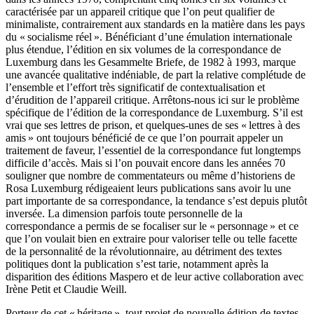
caractérisée par un appareil critique que l’on peut qualifier de
minimaliste, contrairement aux standards en la matière dans les pays
du « socialisme réel ». Bénéficiant d’une émulation internationale
plus étendue, l’édition en six volumes de la correspondance de
Luxemburg dans les Gesammelte Briefe, de 1982 à 1993, marque
une avancée qualitative indéniable, de part la relative complétude de
l’ensemble et l’effort très significatif de contextualisation et
d’érudition de l’appareil critique. Arrêtons-nous ici sur le problème
spécifique de l’édition de la correspondance de Luxemburg. S’il est
vrai que ses lettres de prison, et quelques-unes de ses « lettres à des
amis » ont toujours bénéficié de ce que l’on pourrait appeler un
traitement de faveur, l’essentiel de la correspondance fut longtemps
difficile d’accès. Mais si l’on pouvait encore dans les années 70
souligner que nombre de commentateurs ou même d’historiens de
Rosa Luxemburg rédigeaient leurs publications sans avoir lu une
part importante de sa correspondance, la tendance s’est depuis plutôt
inversée. La dimension parfois toute personnelle de la
correspondance a permis de se focaliser sur le « personnage » et ce
que l’on voulait bien en extraire pour valoriser telle ou telle facette
de la personnalité de la révolutionnaire, au détriment des textes
politiques dont la publication s’est tarie, notamment après la
disparition des éditions Maspero et de leur active collaboration avec
Irène Petit et Claudie Weill.
Porteur de cet « héritage », tout projet de nouvelle édition de textes