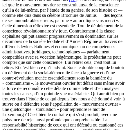
ici que le mouvement ouvrier se construit aussi de la conscience
qu’il a de lui-même, par l’étude de sa genèse, de son histoire et —
comme elle dira dans sa célèbre Brochure de Junius — des leçons
de ses innombrables erreurs, par une « autocritique sans merci ».
Cette dimension réflexive est essentielle. Tout le déploiement de la
conscience révolutionnaire s’y joue. Contrairement à la classe
capitaliste qui put asseoir progressivement sa domination sur les
décombres de la société féodale et d’Ancien Régime au travers de
différents leviers étatiques et économiques ou de compétences —
administratives, juridiques, technologiques — parfaitement
compatibles avec sa vocation hégémonique, le prolétariat ne peut
compter que sur cette conscience. Lui retirer cela, c’est tout lui
retirer. Et c’est bien ce qu’il advint. Sous le double coup de boutoir
du délitement de la social-démocratie face à la guerre et d’une
contre-révolution menée essentiellement sous la bannière du
« communisme », le mouvement ouvrier fut défait sans même avoir
la force de reconnaître cette défaite comme telle et d’en analyser
toutes les causes, d’un point de vue matérialiste. Qui aurait bien pu
trouver dans l’étude de ce qui depuis lors nous a été donné à voir, à
suivre ou à défendre sous l’appellation de « mouvement ouvrier »
une quelconque « stimulation » pour reprendre le mot de
Luxemburg ? C’est bien le contraire qui s’est produit, avec une
puissance de rejet aussi profonde que compréhensible. La
responsabilité historique de ceux qui ont défendu ou cautionné ces