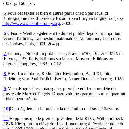
2002, p. 166-178.
[5]
Pour ces textes et bien d’autres parus chez Spartacus, cf.
Bibliographie des Œuvres de Rosa Luxemburg en langue française,
http://www.collectif-smolny.org
, 2009.
[6]
Claudie Weill a également traduit et publié depuis un important
recueil d’articles, La question nationale et l’autonomie, Le Temps
des Cerises, Paris, 2001, 264 pp.
[7]
Lénine, « Note d’un publiciste », Pravda n°87, 16 avril 1992, in
Œuvres, t. 33, Paris, Éditions sociales et Moscou, Éditions en
langues étrangères, 1963, p. 212.
[8]
Rosa Luxemburg, Redner der Revolution, Band XI, mit
Einleitung von Paul Frölich, Berlin, Neuer Deutscher Verlag, 1928.
[9]
Marx-Engels Gesamtausgabe, première édition complète des
œuvres de Marx et Engels. Douze volumes parurent sur les quarante
initialement prévus.
[10]
C’est également l’année de la destitution de David Riazanov.
[11]
Rappelons que le premier président de la RDA, Wilhelm Pieck
(1876-1960), fut un élève de Rosa Luxemburg à l’école centrale du
parti (1907-1908) et plus tard un dirigeant du Spartakusbund.