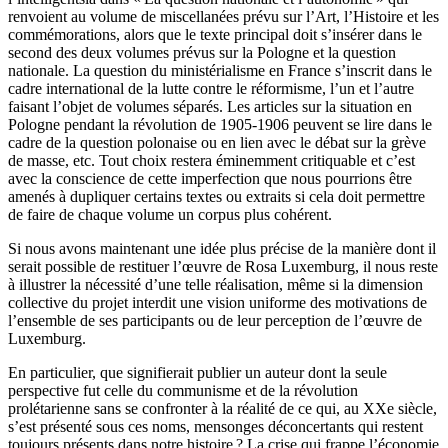
renvoient au volume de miscellanées prévu sur l’Art, l’Histoire et les
commémorations, alors que le texte principal doit s’insérer dans le
second des deux volumes prévus sur la Pologne et la question
nationale. La question du ministérialisme en France s’inscrit dans le
cadre international de la lutte contre le réformisme, l’un et l’autre
faisant l’objet de volumes séparés. Les articles sur la situation en
Pologne pendant la révolution de 1905-1906 peuvent se lire dans le
cadre de la question polonaise ou en lien avec le débat sur la grève
de masse, etc. Tout choix restera éminemment critiquable et c’est
avec la conscience de cette imperfection que nous pourrions être
amenés à dupliquer certains textes ou extraits si cela doit permettre
de faire de chaque volume un corpus plus cohérent.
Si nous avons maintenant une idée plus précise de la manière dont il
serait possible de restituer l’œuvre de Rosa Luxemburg, il nous reste
à illustrer la nécessité d’une telle réalisation, même si la dimension
collective du projet interdit une vision uniforme des motivations de
l’ensemble de ses participants ou de leur perception de l’œuvre de
Luxemburg.
En particulier, que signifierait publier un auteur dont la seule
perspective fut celle du communisme et de la révolution
prolétarienne sans se confronter à la réalité de ce qui, au XXe siècle,
s’est présenté sous ces noms, mensonges déconcertants qui restent
toujours présents dans notre histoire ? La crise qui frappe l’économie