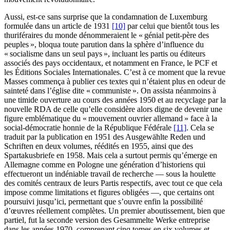
Aussi, est-ce sans surprise que la condamnation de Luxemburg
formulée dans un article de 1931
[10]
par celui que bientôt tous les
thuriféraires du monde dénommeraient le « génial petit-père des
peuples », bloqua toute parution dans la sphère d’influence du
« socialisme dans un seul pays », incluant les partis ou éditeurs
associés des pays occidentaux, et notamment en France, le PCF et
les Éditions Sociales Internationales. C’est à ce moment que la revue
Masses commença à publier ces textes qui n’étaient plus en odeur de
sainteté dans l’église dite « communiste ». On assista néanmoins à
une timide ouverture au cours des années 1950 et au recyclage par la
nouvelle RDA de celle qu’elle considère alors digne de devenir une
figure emblématique du « mouvement ouvrier allemand » face à la
social-démocratie honnie de la République Fédérale
[11]
. Cela se
traduit par la publication en 1951 des Ausgewählte Reden und
Schriften en deux volumes, réédités en 1955, ainsi que des
Spartakusbriefe en 1958. Mais cela a surtout permis qu’émerge en
Allemagne comme en Pologne une génération d’historiens qui
effectueront un indéniable travail de recherche — sous la houlette
des comités centraux de leurs Partis respectifs, avec tout ce que cela
impose comme limitations et figures obligées —, que certains ont
poursuivi jusqu’ici, permettant que s’ouvre enfin la possibilité
d’œuvres réellement complètes. Un premier aboutissement, bien que
partiel, fut la seconde version des Gesammelte Werke entreprise
dans les années 1970, comprenant cinq tomes en six volumes et