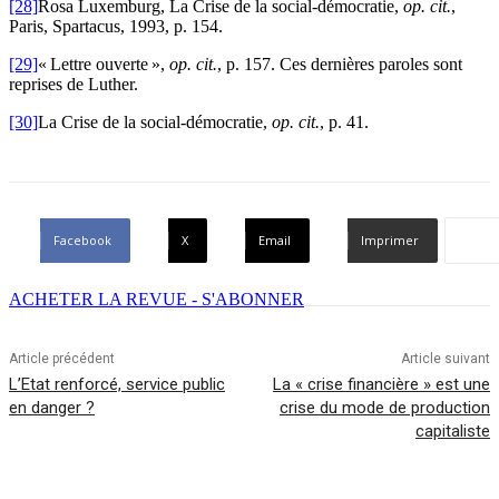
[28]
Rosa Luxemburg, La Crise de la social-démocratie,
op. cit.
,
Paris, Spartacus, 1993, p. 154.
[29]
« Lettre ouverte »,
op. cit.
, p. 157. Ces dernières paroles sont
reprises de Luther.
[30]
La Crise de la social-démocratie,
op. cit.
, p. 41.
Facebook
X
Email
Imprimer
ACHETER LA REVUE - S'ABONNER
Article précédent
Article suivant
L’Etat renforcé, service public
La « crise financière » est une
en danger ?
crise du mode de production
capitaliste