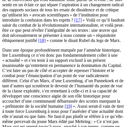
sentir en un éclair ce qui sépare l’aspiration à un changement radical
des rapports sociaux de tous les ersatz de dissidence et de critique
qu’utilisent les « avocats scientifiques » de l’institution pour
introduire la confusion dans les esprits ?
[17]
» Voilà ce qu’il faudrait
saisir du combat de la révolutionnaire internationaliste, et voilà peut-
être ce que peut révéler l’intégralité de ses textes : une œuvre qui
doit nécessairement se présenter à nous comme un « réquisitoire
éthiquement justifié
[18]
» comme le disait Rubel du legs de Marx.
Dans une époque profondément marquée par l’amnésie historique,
lire Luxemburg ce n’est donc pas fondamentalement coller à une
« actualité » et s’en tenir à un rapport exclusif à un présent
insaisissable qu’entretient en permanence la domination du Capital.
C’est faire un pas de côté et accepter de repenser l’histoire et le
combat pour l’émancipation d’un point de vue radicalement
différent. Celui d’un Marx, d’une Luxembug, d’un Pannekoek et de
tant d’autres qui scrutèrent le devenir de l’humanité du point de vue
de la classe exploitée, s’en remettant à celle-ci et à sa capacité de
développer une conscience aigüe de son rôle historique pour
accoucher d’une communauté débarrassée des scories marquant la
« préhistoire de la société humaine
[19]
». Aussi serait-il vain de tirer
à toute force Luxemburg à nous pour l’auréoler d’une actualité dont
elle n’aurait eu que faire. Ne faut-il pas plutôt se référer à ce qu’elle-
même percevait du jeune Marx édité par Mehring : « Ce n’est pas
Marx qui est amené jusqu’à nous, arraché à son temps, comme un