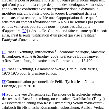
creuser, et pour la première fois de nouvelles générations surgissent
qui n’ont pas connu la chape de plomb des idéologues « marxistes »
et doivent se confronter avec un capitalisme dont la dynamique
mortifère interdit tout statu quo. Invoquer Luxemburg dans ce
contexte, c’est rendre possible une réappropriation de ce que fut le
sens réel du combat révolutionnaire. « Nous ne sommes pas perdus
et nous vaincrons pourvu que nous n’ayons pas désappris
d’apprendre
[30]
» disait-elle. Contribuer à faire en sorte qu’il en soit
ainsi, c’est la seule justification d’un projet qui vise à restituer
l’
intégrité
d’une œuvre.
[1]
Rosa Luxemburg, Introduction à l’économie politique, Marseille
& Toulouse, Agone & Smolny, 2009, préface de Louis Janover,
« Rosa Luxemburg, l’histoire dans l’autre sens », p. 13-100.
[2]
Rosa Luxemburg, Gesammelte Werke, Berlin, Dietz Verlag,
1970-1975 pour la première édition.
[3]
Communication personnelle de Feliks Tych à Jean-Numa
Ducange, juillet 2010.
[4]
Pour une vue d’ensemble sur l’avancée de la recherche autour
des textes de Rosa Luxemburg, on consultera Narihiko Ito (Tokyo),
« Erstveröffentlichung von Rosa Luxemburgs Schrift “Sklaverei” »,
Jahrbuch für Historische Kommunismusforschung, Aufbau-Verlag,