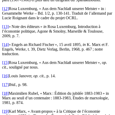
[12]
Rosa Luxemburg, « Aus dem Nachlaß unserer Meister » in :
Gesammelte Werke – Bd. 1/2, p. 130-141. Traduit de l’allemand par
Lucie Roignant dans le cadre du projet OCRL.
[13]
« Note des éditeurs »
in
Rosa Luxemburg, Introduction à
l’économie politique, Agone & Smolny, Marseille & Toulouse,
2009, p. 7.
[14]
« Engels an Richard Fischer », 15 avril 1895,
in
K. Marx et F.
Engels, Werke, t. 39, Dietz Verlag, Berlin, 1968, p. 467 ; notre
traduction.
[15]
Rosa Luxemburg, « Aus dem Nachlaß unserer Meister »,
op.
cit.
, souligné par nous.
[16]
Louis Janover,
op. cit.
, p. 14.
[17]
Ibid.
, p. 98.
[18]
Maximilien Rubel, « Marx : Édition du jubilée 1883-1983 » in
Marx au seuil d’un centenaire : 1883-1983, Études de marxologie,
1981, p. 874.
[19]
Karl Marx, « Avant-propos » à la Critique de l’économie