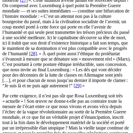
moderne
[27]
». Cette situation a-t-elle jamais été renversée depuis ?
On comprend avec Luxemburg à quel point la Première Guerre
mondiale — et ses suites immédiates — constitue une bifurcation de
l’histoire mondiale : « C’est un attentat non pas à la culture
bourgeoise du passé, mais à la civilisation socialiste de l’avenir, un
coup mortel porté à cette force qui porte en elle l’avenir de
l’humanité et qui seule peut transmettre les trésors précieux du passé
à une société meilleure. Ici le capitalisme découvre sa tête de mort,
ici il trahit que son droit d’existence historique a fait son temps, que
le maintient de sa domination n’est plus compatible avec le progrès
de l’humanité
[28]
. » À quel point aussi l’éthique du prolétariat
s’évanouit à mesure que se dénature son « mouvement réel » (Marx).
C’est pourtant à cette posture éthique irréductible, sans concession,
que nous invite au final Luxemburg : « Les dés qui vont décider
pour des décennies de la lutte de classes en Allemagne sont jetés
[…], et pour chacun de nous jusqu’au dernier il importe de clamer :
“Je suis là et ne puis agir autrement !”
[29]
»
Par cette exigence, il n’est pas sûr que Rosa Luxemburg soit très
« actuelle » ! Son œuvre ne donne-t-elle pas au contraire toute la
mesure de l’écart entre ce que nous vivons et avons vécu depuis
l’échec de la vague révolutionnaire au sortir de la Première Guerre
mondiale, et ce que fut un véritable projet d’émancipation, inscrit
tout à la fois dans le développement matériel de la société et porté
par un irrépressible élan utopique ? Mais la vieille taupe continue de