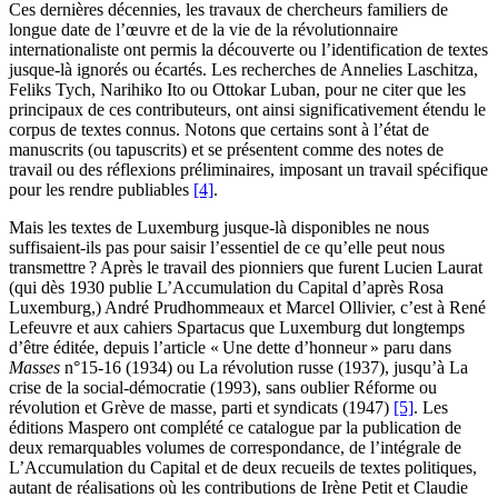
Ces dernières décennies, les travaux de chercheurs familiers de
longue date de l’œuvre et de la vie de la révolutionnaire
internationaliste ont permis la découverte ou l’identification de textes
jusque-là ignorés ou écartés. Les recherches de Annelies Laschitza,
Feliks Tych, Narihiko Ito ou Ottokar Luban, pour ne citer que les
principaux de ces contributeurs, ont ainsi significativement étendu le
corpus de textes connus. Notons que certains sont à l’état de
manuscrits (ou tapuscrits) et se présentent comme des notes de
travail ou des réflexions préliminaires, imposant un travail spécifique
pour les rendre publiables
[4]
.
Mais les textes de Luxemburg jusque-là disponibles ne nous
suffisaient-ils pas pour saisir l’essentiel de ce qu’elle peut nous
transmettre ? Après le travail des pionniers que furent Lucien Laurat
(qui dès 1930 publie L’Accumulation du Capital d’après Rosa
Luxemburg,) André Prudhommeaux et Marcel Ollivier, c’est à René
Lefeuvre et aux cahiers Spartacus que Luxemburg dut longtemps
d’être éditée, depuis l’article « Une dette d’honneur »
paru dans
Masses
n°15-16 (1934) ou La révolution russe (1937), jusqu’à La
crise de la social-démocratie (1993), sans oublier Réforme ou
révolution et Grève de masse, parti et syndicats (1947)
[5]
. Les
éditions Maspero ont complété ce catalogue par la publication de
deux remarquables volumes de correspondance, de l’intégrale de
L’Accumulation du Capital et de deux recueils de textes politiques,
autant de réalisations où les contributions de Irène Petit et Claudie