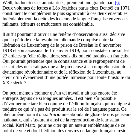
Weill, traductrices et annotatrices, prennent une grande part
[6]
.
Deux volumes de lettres à Léo Jogiches parus chez Denoël en 1971
constituent le complément le plus significatif à ces deux ensembles.
Indéniablement, la dette des lecteurs de langue française envers ces
militants, éditeurs et traducteurs est considérable.
Il suffit pourtant d’ouvrir une fenêtre d’observation aussi décisive
que la période de la révolution allemande comprise entre la
libération de Luxemburg de la prison de Breslau le 8 novembre
1918 et son assassinat le 15 janvier 1919, pour constater que sur les
27 articles qu’elle rédige alors, seuls dix ont été traduits en français.
Qui pourrait prétendre que la connaissance et le regroupement de
ces articles ne serait pas une aide précieuse à la compréhension de la
dynamique révolutionnaire et de la réflexion de Luxemburg, au
cœur d’un événement d’une portée immense pour toute l’histoire du
XXe siècle ?
On peut même s’étonner qu’un tel travail n’ait pas encore été
entrepris depuis de si longues années. Il est bien sûr possible
d’évoquer une tare bien connue de l’édition française qui rechigne à
traduire ce qui n’a pas été produit sur le sol de l’auguste patrie. Ce
phénomène nourrit
a contrario
une abondante glose de nos penseurs
nationaux, qui s’assurent ainsi de la reproduction de leur statut
social. Karl Marx, pour ne citer qu’un auteur emblématique de ce
point de vue et dont l’édition des œuvres en langue française reste