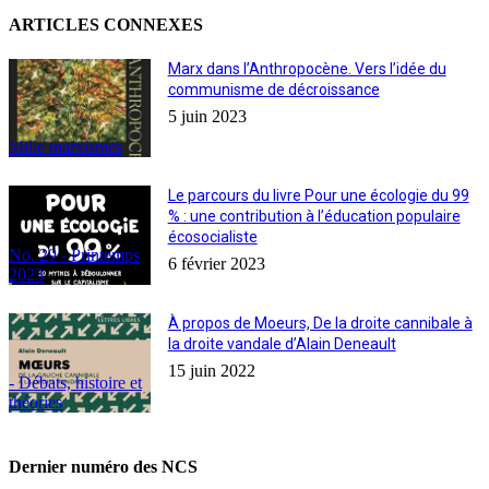
ARTICLES CONNEXES
Marx dans l’Anthropocène. Vers l’idée du
communisme de décroissance
5 juin 2023
Mille marxismes
Le parcours du livre Pour une écologie du 99
% : une contribution à l’éducation populaire
écosocialiste
No. 29 - Printemps
6 février 2023
2023
À propos de Moeurs, De la droite cannibale à
la droite vandale d’Alain Deneault
15 juin 2022
- Débats, histoire et
théories
Dernier numéro des NCS