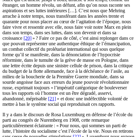
étranger, un homme révolu, un défunt, afin qu’on nous raconte ses
aspirations et ses luttes intérieures […]. C’est nous que Mehring
arrache à notre temps, nous transférant dans les années trente et
quarante pour nous placer au cœur de l’agitation de l’époque, nous
faire vivre et ressentir avec elle, nous faire voir notre Marx en plein
dans son temps, dans ses luttes, dans son devenir et dans sa
croissance
[20]
» ? Faire ce pas de côté, c’est ainsi replonger dans ce
que pouvait représenter une authentique éthique de l’émancipation,
un combat collectif du prolétariat international qui sous quelque
forme qu’il se manifeste, dans la dénonciation de l’hypocrisie
réformiste, dans le tumulte de la grève de masse en Pologne, dans
une lettre écrite depuis une sinistre cellule de prison, dans la critique
du budget de la flotte allemande, face à la déchéance de l’asile, au
milieu de la boucherie de la Première Guerre mondiale, dans sa
sourde angoisse face aux erreurs du jeune pouvoir révolutionnaire
russe, exprimait toujours « l’impératif catégorique de bouleverser
tous les rapports où l’homme est un être dégradé, asservi,
abandonné, méprisable
[21]
» et donc une indéfectible volonté de
mettre à bas le système social qui reproduisait ces rapports.
Il y a dans le discours de Rosa Luxemburg en défense de l’école du
parti au congrès de Nuremberg en 1908, cette remarque
particulièrement éclairante : « Pour nous, qui sommes un parti de
lutte, l’histoire du socialisme c’est l’école de la vie. Nous en retirons
sans cesse de nouvelles stimulations
[22]
». Luxemburg nous expose