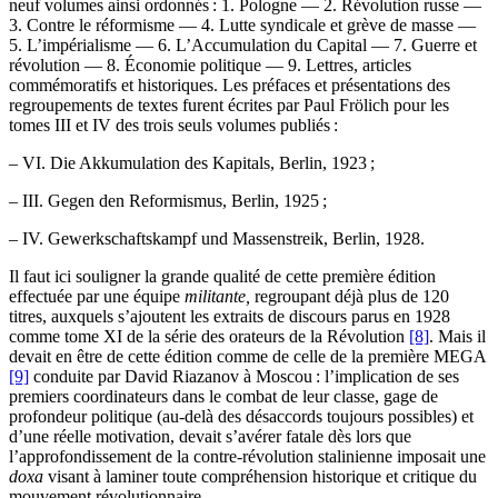
neuf volumes ainsi ordonnés : 1. Pologne — 2. Révolution russe —
3. Contre le réformisme — 4. Lutte syndicale et grève de masse —
5. L’impérialisme — 6. L’Accumulation du Capital — 7. Guerre et
révolution — 8. Économie politique — 9. Lettres, articles
commémoratifs et historiques. Les préfaces et présentations des
regroupements de textes furent écrites par Paul Frölich pour les
tomes III et IV des trois seuls volumes publiés :
– VI. Die Akkumulation des Kapitals, Berlin, 1923 ;
– III. Gegen den Reformismus, Berlin, 1925 ;
– IV. Gewerkschaftskampf und Massenstreik, Berlin, 1928.
Il faut ici souligner la grande qualité de cette première édition
effectuée par une équipe
militante,
regroupant déjà plus de 120
titres, auxquels s’ajoutent les extraits de discours parus en 1928
comme tome XI de la série des orateurs de la Révolution
[8]
. Mais il
devait en être de cette édition comme de celle de la première MEGA
[9]
conduite par David Riazanov à Moscou : l’implication de ses
premiers coordinateurs dans le combat de leur classe, gage de
profondeur politique (au-delà des désaccords toujours possibles) et
d’une réelle motivation, devait s’avérer fatale dès lors que
l’approfondissement de la contre-révolution stalinienne imposait une
doxa
visant à laminer toute compréhension historique et critique du
mouvement révolutionnaire.