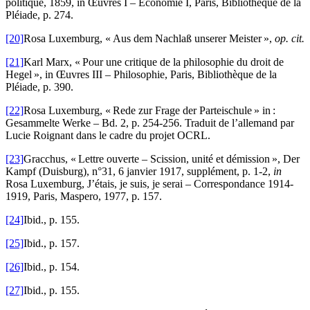
politique, 1859, in Œuvres I – Économie I, Paris, Bibliothèque de la
Pléiade, p. 274.
[20]
Rosa Luxemburg, « Aus dem Nachlaß unserer Meister »,
op. cit.
[21]
Karl Marx, « Pour une critique de la philosophie du droit de
Hegel », in Œuvres III – Philosophie, Paris, Bibliothèque de la
Pléiade, p. 390.
[22]
Rosa Luxemburg, « Rede zur Frage der Parteischule » in :
Gesammelte Werke – Bd. 2, p. 254-256. Traduit de l’allemand par
Lucie Roignant dans le cadre du projet OCRL.
[23]
Gracchus, « Lettre ouverte – Scission, unité et démission », Der
Kampf (Duisburg), n°31, 6 janvier 1917, supplément, p. 1-2,
in
Rosa Luxemburg, J’étais, je suis, je serai – Correspondance 1914-
1919, Paris, Maspero, 1977, p. 157.
[24]
Ibid., p. 155.
[25]
Ibid., p. 157.
[26]
Ibid., p. 154.
[27]
Ibid., p. 155.