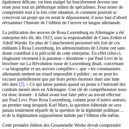
également délicate, est bien malgré lui foncièrement devenu une
rente pour tout un pléthorique milieu de spécialistes. Pour tenter de
comprendre tout à la fois cette situation, et comment pourrait se
concevoir un projet qui en serait le dépassement, il nous faut d’abord
réexaminer l’histoire de l’édition de l’œuvre en langue allemande.
La publication des œuvres de Rosa Luxemburg en Allemagne a été
entreprise très tôt, dès 1923, sous la responsabilité de Clara Zetkin et
Adolf Warski. En plus de l’attachement personnel très fort de ces
militants à Rosa Luxemburg, les admonestations de Lénine ont sans
doute contribué à la précocité de cette entreprise. En effet celui-ci,
réagissant vivement à la parution « dissidente » par Paul Levi de la
brochure sur La Révolution russe de Luxemburg disait, concernant
« sa biographie et ses œuvres
complètes
», que « les communistes
allemands mettent un retard impossible à publier ; on ne peut les
excuser partiellement que par leurs pertes énormes dans une lutte
très dure
[7]
. » Ce qui laisse pantois quand on pense à l’intensité des
combats menés alors en Allemagne. Une clé de compréhension nous
est donc donnée : il fallait avant tout faire pièce au travail effectué
par Paul Levi. Pour Rosa Luxemburg, comme pour d’autres auteurs,
au premier rang desquels Karl Marx, la question éditoriale ne sera
jamais totalement séparée de la question de la légitimité politique…
et de la légitimation supposément induite par l’édition elle-même.
Cette première édition des Gesammelte Werke devait comprendre