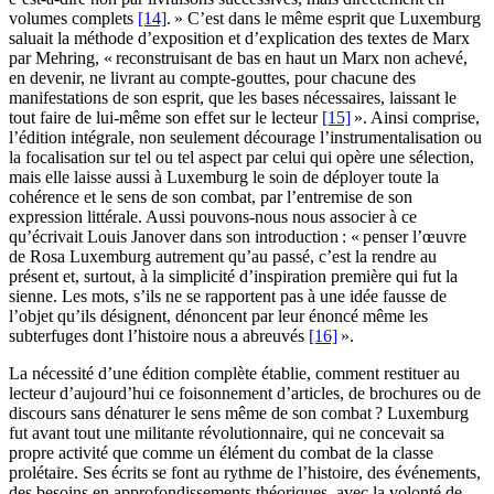
volumes complets
[14]
. » C’est dans le même esprit que Luxemburg
saluait la méthode d’exposition et d’explication des textes de Marx
par Mehring, « reconstruisant de bas en haut un Marx non achevé,
en devenir, ne livrant au compte-gouttes, pour chacune des
manifestations de son esprit, que les bases nécessaires, laissant le
tout faire de lui-même son effet sur le lecteur
[15]
». Ainsi comprise,
l’édition intégrale, non seulement décourage l’instrumentalisation ou
la focalisation sur tel ou tel aspect par celui qui opère une sélection,
mais elle laisse aussi à Luxemburg le soin de déployer toute la
cohérence et le sens de son combat, par l’entremise de son
expression littérale. Aussi pouvons-nous nous associer à ce
qu’écrivait Louis Janover dans son introduction : « penser l’œuvre
de Rosa Luxemburg autrement qu’au passé, c’est la rendre au
présent et, surtout, à la simplicité d’inspiration première qui fut la
sienne. Les mots, s’ils ne se rapportent pas à une idée fausse de
l’objet qu’ils désignent, dénoncent par leur énoncé même les
subterfuges dont l’histoire nous a abreuvés
[16]
».
La nécessité d’une édition complète établie, comment restituer au
lecteur d’aujourd’hui ce foisonnement d’articles, de brochures ou de
discours sans dénaturer le sens même de son combat ? Luxemburg
fut avant tout une militante révolutionnaire, qui ne concevait sa
propre activité que comme un élément du combat de la classe
prolétaire. Ses écrits se font au rythme de l’histoire, des événements,
des besoins en approfondissements théoriques, avec la volonté de