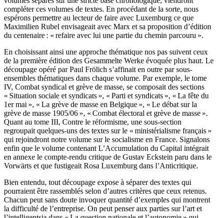
volumes séparés sur une stricte base chronologique, viendront
compléter ces volumes de textes. En procédant de la sorte, nous
espérons permettre au lecteur de faire avec Luxemburg ce que
Maximilien Rubel envisageait avec Marx et sa proposition d’édition
du centenaire : « refaire avec lui une partie du chemin parcouru ».
En choisissant ainsi une approche thématique nos pas suivent ceux
de la première édition des Gesammelte Werke évoquée plus haut. Le
découpage opéré par Paul Frölich s’affinait en outre par sous-
ensembles thématiques dans chaque volume. Par exemple, le tome
IV, Combat syndical et grève de masse, se composait des sections
« Situation sociale et syndicats », « Parti et syndicats », « La fête du
1er mai », « La grève de masse en Belgique », « Le débat sur la
grève de masse 1905/06 », « Combat électoral et grève de masse ».
Quant au tome III, Contre le réformisme, une sous-section
regroupait quelques-uns des textes sur le « ministérialisme français »
qui rejoindront notre volume sur le socialisme en France. Signalons
enfin que le volume contenant L’Accumulation du Capital intégrait
en annexe le compte-rendu critique de Gustav Eckstein paru dans le
Vorwärts et que fustigeait Rosa Luxemburg dans l’Anticritique.
Bien entendu, tout découpage expose à séparer des textes qui
pourraient être rassemblés selon d’autres critères que ceux retenus.
Chacun peut sans doute invoquer quantité d’exemples qui montrent
la difficulté de l’entreprise. On peut penser aux parties sur l’art et
l’intelligentsia dans « La question nationale et l’autonomie » qui