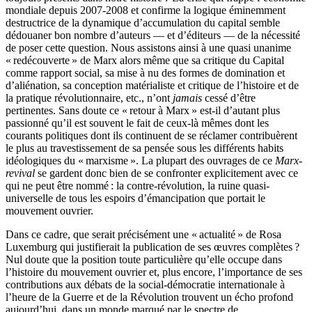
mondiale depuis 2007-2008 et confirme la logique éminemment
destructrice de la dynamique d’accumulation du capital semble
dédouaner bon nombre d’auteurs — et d’éditeurs — de la nécessité
de poser cette question. Nous assistons ainsi à une quasi unanime
« redécouverte » de Marx alors même que sa critique du Capital
comme rapport social, sa mise à nu des formes de domination et
d’aliénation, sa conception matérialiste et critique de l’histoire et de
la pratique révolutionnaire, etc., n’ont
jamais
cessé d’être
pertinentes. Sans doute ce « retour à Marx » est-il d’autant plus
passionné qu’il est souvent le fait de ceux-là mêmes dont les
courants politiques dont ils continuent de se réclamer contribuèrent
le plus au travestissement de sa pensée sous les différents habits
idéologiques du « marxisme ». La plupart des ouvrages de ce
Marx-
revival
se gardent donc bien de se confronter explicitement avec ce
qui ne peut être nommé : la contre-révolution, la ruine quasi-
universelle de tous les espoirs d’émancipation que portait le
mouvement ouvrier.
Dans ce cadre, que serait précisément une « actualité » de Rosa
Luxemburg qui justifierait la publication de ses œuvres complètes ?
Nul doute que la position toute particulière qu’elle occupe dans
l’histoire du mouvement ouvrier et, plus encore, l’importance de ses
contributions aux débats de la social-démocratie internationale à
l’heure de la Guerre et de la Révolution trouvent un écho profond
aujourd’hui, dans un monde marqué par le spectre de