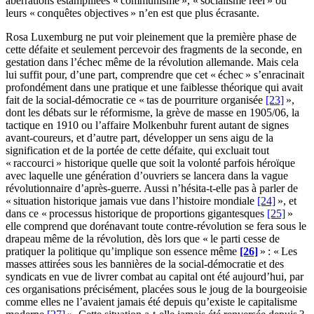
aberrations estampillées « communisme », « socialisme réel » ou
leurs « conquêtes objectives » n’en est que plus écrasante.
Rosa Luxemburg ne put voir pleinement que la première phase de
cette défaite et seulement percevoir des fragments de la seconde, en
gestation dans l’échec même de la révolution allemande. Mais cela
lui suffit pour, d’une part, comprendre que cet « échec » s’enracinait
profondément dans une pratique et une faiblesse théorique qui avait
fait de la social-démocratie ce « tas de pourriture organisée
[23]
»,
dont les débats sur le réformisme, la grève de masse en 1905/06, la
tactique en 1910 ou l’affaire Molkenbuhr furent autant de signes
avant-coureurs, et d’autre part, développer un sens aigu de la
signification et de la portée de cette défaite, qui excluait tout
« raccourci » historique quelle que soit la volonté parfois héroïque
avec laquelle une génération d’ouvriers se lancera dans la vague
révolutionnaire d’après-guerre. Aussi n’hésita-t-elle pas à parler de
« situation historique jamais vue dans l’histoire mondiale
[24]
», et
dans ce « processus historique de proportions gigantesques
[25]
»
elle comprend que dorénavant toute contre-révolution se fera sous le
drapeau même de la révolution, dès lors que « le parti cesse de
pratiquer la politique qu’implique son essence même
[26]
» : « Les
masses attirées sous les bannières de la social-démocratie et des
syndicats en vue de livrer combat au capital ont été aujourd’hui, par
ces organisations précisément, placées sous le joug de la bourgeoisie
comme elles ne l’avaient jamais été depuis qu’existe le capitalisme