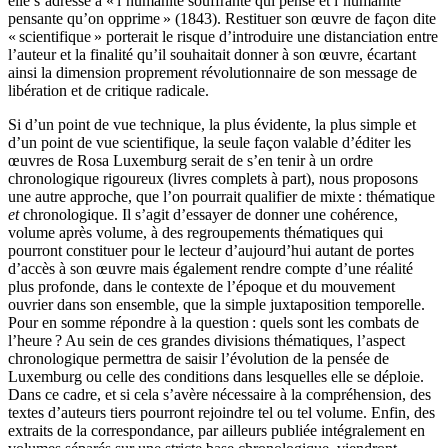
elle s’adresse à « l’humanité souffrante qui pense et l’humanité
pensante qu’on opprime » (1843). Restituer son œuvre de façon dite
« scientifique » porterait le risque d’introduire une distanciation entre
l’auteur et la finalité qu’il souhaitait donner à son œuvre, écartant
ainsi la dimension proprement révolutionnaire de son message de
libération et de critique radicale.
Si d’un point de vue technique, la plus évidente, la plus simple et
d’un point de vue scientifique, la seule façon valable d’éditer les
œuvres de Rosa Luxemburg serait de s’en tenir à un ordre
chronologique rigoureux (livres complets à part), nous proposons
une autre approche, que l’on pourrait qualifier de mixte : thématique
et
chronologique. Il s’agit d’essayer de donner une cohérence,
volume après volume, à des regroupements thématiques qui
pourront constituer pour le lecteur d’aujourd’hui autant de portes
d’accès à son œuvre mais également rendre compte d’une réalité
plus profonde, dans le contexte de l’époque et du mouvement
ouvrier dans son ensemble, que la simple juxtaposition temporelle.
Pour en somme répondre à la question : quels sont les combats de
l’heure ? Au sein de ces grandes divisions thématiques, l’aspect
chronologique permettra de saisir l’évolution de la pensée de
Luxemburg ou celle des conditions dans lesquelles elle se déploie.
Dans ce cadre, et si cela s’avère nécessaire à la compréhension, des
textes d’auteurs tiers pourront rejoindre tel ou tel volume. Enfin, des
extraits de la correspondance, par ailleurs publiée intégralement en