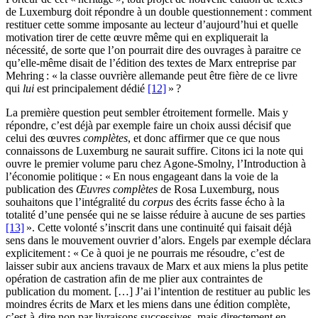
de Luxemburg doit répondre à un double questionnement : comment
restituer cette somme imposante au lecteur d’aujourd’hui et quelle
motivation tirer de cette œuvre même qui en expliquerait la
nécessité, de sorte que l’on pourrait dire des ouvrages à paraitre ce
qu’elle-même disait de l’édition des textes de Marx entreprise par
Mehring : « la classe ouvrière allemande peut être fière de ce livre
qui
lui
est principalement dédié
[12]
» ?
La première question peut sembler étroitement formelle. Mais y
répondre, c’est déjà par exemple faire un choix aussi décisif que
celui des œuvres
complètes
, et donc affirmer que ce que nous
connaissons de Luxemburg ne saurait suffire. Citons ici la note qui
ouvre le premier volume paru chez Agone-Smolny, l’Introduction à
l’économie politique : « En nous engageant dans la voie de la
publication des
Œuvres complètes
de Rosa Luxemburg, nous
souhaitons que l’intégralité du
corpus
des écrits fasse écho à la
totalité d’une pensée qui ne se laisse réduire à aucune de ses parties
[13]
». Cette volonté s’inscrit dans une continuité qui faisait déjà
sens dans le mouvement ouvrier d’alors. Engels par exemple déclara
explicitement : « Ce à quoi je ne pourrais me résoudre, c’est de
laisser subir aux anciens travaux de Marx et aux miens la plus petite
opération de castration afin de me plier aux contraintes de
publication du moment. […] J’ai l’intention de restituer au public les
moindres écrits de Marx et les miens dans une édition complète,
c’est-à-dire non par livraisons successives, mais directement en