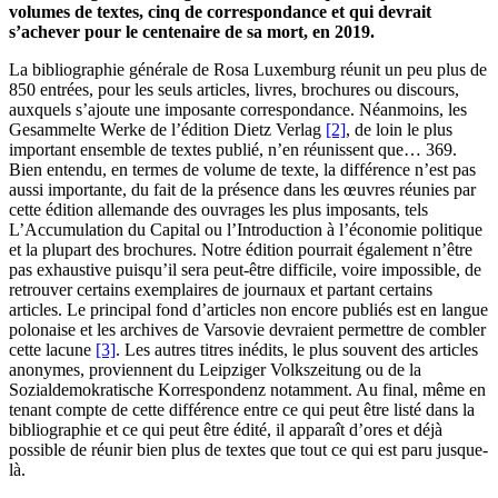
volumes de textes, cinq de correspondance et qui devrait
s’achever pour le centenaire de sa mort, en 2019.
La bibliographie générale de Rosa Luxemburg réunit un peu plus de
850 entrées, pour les seuls articles, livres, brochures ou discours,
auxquels s’ajoute une imposante correspondance. Néanmoins, les
Gesammelte Werke de l’édition Dietz Verlag
[2]
, de loin le plus
important ensemble de textes publié, n’en réunissent que… 369.
Bien entendu, en termes de volume de texte, la différence n’est pas
aussi importante, du fait de la présence dans les œuvres réunies par
cette édition allemande des ouvrages les plus imposants, tels
L’Accumulation du Capital ou l’Introduction à l’économie politique
et la plupart des brochures. Notre édition pourrait également n’être
pas exhaustive puisqu’il sera peut-être difficile, voire impossible, de
retrouver certains exemplaires de journaux et partant certains
articles. Le principal fond d’articles non encore publiés est en langue
polonaise et les archives de Varsovie devraient permettre de combler
cette lacune
[3]
. Les autres titres inédits, le plus souvent des articles
anonymes, proviennent du Leipziger Volkszeitung ou de la
Sozialdemokratische Korrespondenz notamment. Au final, même en
tenant compte de cette différence entre ce qui peut être listé dans la
bibliographie et ce qui peut être édité, il apparaît d’ores et déjà
possible de réunir bien plus de textes que tout ce qui est paru jusque-
là.