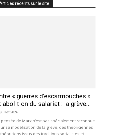
Articles récents sur le site
ntre « guerres d’escarmouches »
t abolition du salariat : la grève...
 juillet 2026
 pensée de Marx n’est pas spécialement reconnue
ur sa modélisation de la grève, des théoriciennes
 théoriciens issus des traditions socialistes et