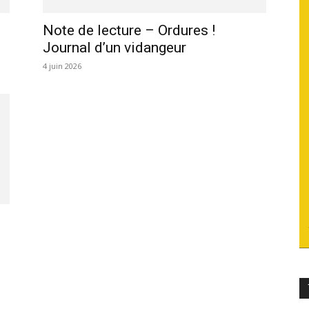
du
Note de lecture – Ordures !
Journal d’un vidangeur
4 juin 2026
socialisme