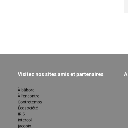
Visitez nos sites amis et partenaires
A
À bâbord
À l’encontre
Contretemps
Écosociété
IRIS
Intercoll
Jacobin