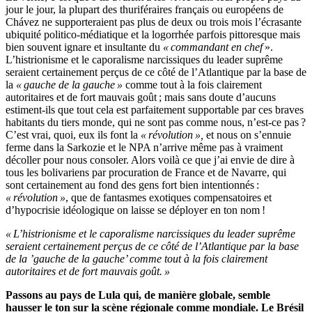
jour le jour, la plupart des thuriféraires français ou européens de
Chávez ne supporteraient pas plus de deux ou trois mois l’écrasante
ubiquité politico-médiatique et la logorrhée parfois pittoresque mais
bien souvent ignare et insultante du
« commandant en chef
».
L’histrionisme et le caporalisme narcissiques du leader suprême
seraient certainement perçus de ce côté de l’Atlantique par la base de
la
« gauche de la gauche »
comme tout à la fois clairement
autoritaires et de fort mauvais goût ; mais sans doute d’aucuns
estiment-ils que tout cela est parfaitement supportable par ces braves
habitants du tiers monde, qui ne sont pas comme nous, n’est-ce pas ?
C’est vrai, quoi, eux ils font la
« révolution »,
et nous on s’ennuie
ferme dans la Sarkozie et le NPA n’arrive même pas à vraiment
décoller pour nous consoler. Alors voilà ce que j’ai envie de dire à
tous les bolivariens par procuration de France et de Navarre, qui
sont certainement au fond des gens fort bien intentionnés :
« révolution »
, que de fantasmes exotiques compensatoires et
d’hypocrisie idéologique on laisse se déployer en ton nom !
« L’histrionisme et le caporalisme narcissiques du leader suprême
seraient certainement perçus de ce côté de l’Atlantique par la base
de la ’gauche de la gauche’ comme tout à la fois clairement
autoritaires et de fort mauvais goût. »
Passons au pays de Lula qui, de manière globale, semble
hausser le ton sur la scène régionale comme mondiale. Le Brésil