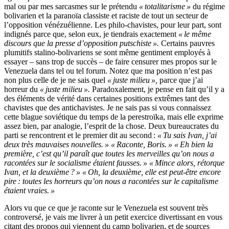
mal ou par mes sarcasmes sur le prétendu
« totalitarisme »
du régime
bolivarien et la paranoïa classiste et raciste de tout un secteur de
l’opposition vénézuélienne. Les philo-chavistes, pour leur part, sont
indignés parce que, selon eux, je tiendrais exactement
« le même
discours que la presse d’opposition putschiste ».
Certains pauvres
plumitifs stalino-bolivariens se sont même gentiment employés à
essayer – sans trop de succès – de faire censurer mes propos sur le
Venezuela dans tel ou tel forum. Notez que ma position n’est pas
non plus celle de je ne sais quel
« juste milieu »,
parce que j’ai
horreur du
« juste milieu ».
Paradoxalement, je pense en fait qu’il y a
des éléments de vérité dans certaines positions extrêmes tant des
chavistes que des antichavistes. Je ne sais pas si vous connaissez
cette blague soviétique du temps de la perestroïka, mais elle exprime
assez bien, par analogie, l’esprit de la chose. Deux bureaucrates du
parti se rencontrent et le premier dit au second :
« Tu sais Ivan, j’ai
deux très mauvaises nouvelles. » « Raconte, Boris. » « Eh bien la
première, c’est qu’il paraît que toutes les merveilles qu’on nous a
racontées sur le socialisme étaient fausses. » « Mince alors, rétorque
Ivan, et la deuxième ? »
« Oh, la deuxième, elle est peut-être encore
pire : toutes les horreurs qu’on nous a racontées sur le capitalisme
étaient vraies. »
Alors vu que ce que je raconte sur le Venezuela est souvent très
controversé, je vais me livrer à un petit exercice divertissant en vous
citant des propos qui viennent du camp bolivarien, et de sources