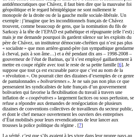
antidémocratiques que Chávez, il faut bien dire que la mauvaise foi
géopolitique et le regard hémiplégique ne sont nullement le
monopole de la droite ou de la gauche molle sociale-libérale. Un
exemple : j’imagine que les inconditionnels français de Chávez
trouvent, comme beaucoup de gens, que la nomination du fils de
Sarkozy à la tête de l’EPAD est pathétique et répugnante (elle l’est) ;
mais je me demande pourquoi ils gardent silence sur les exploits du
père de Chávez, un instituteur démocrate-chrétien qui n’est pas plus
« socialiste » que mon arrière-grand-père (un sympathique gendarme
à cheval, paix à son âme…) et a été pendant dix ans – 1998-2008 –
gouverneur de l’état de Barinas, qu’il s’est employé gaillardement à
mettre en coupe réglée avec tout le reste de sa petite famille [
6
]. Je
suppose que tout ça est excusable parce que c’est au nom de la
« révolution ». On pourrait citer des dizaines d’exemples de ce genre
de pantalonnades
« bolivariennes ».
Je ne sais pas non plus ce que
penseraient les syndicalistes de lutte français d’un gouvernement
bolivarien qui favorise la flexibilisation du travail à travers une
inflation de
« coopératives »
largement factices ou sous perfusion, se
refuse a répondre aux demandes de renégociation de plusieurs
dizaines de conventions collectives de travailleurs du secteur public,
et dont le chef menace ouvertement les ouvriers des entreprises
d’État mobilisés pour leurs revendications de leur lancer aux
trousses la police politique du régime . [
7
]
La vérité, c’est que s’ils avaient à les vivre dans leur propre pays au