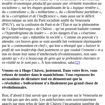
modèle économique productif qui assure une véritable transition au
socialisme »,
sur les risques grandissants de la
« logique rentière »
,
du
« centralisme »
, du
« militarisme »
, du
« clientélisme partidiste »
,
de la
« corruption et de l’inefficience
», mais aussi sur le déficit
démocratique au sein du Parti socialiste unifié du Venezuela
(PSUV), sur la confusion du Parti et de l’État et sur le phénomène
de l’
« hiperliderazgo »
de Chávez – qu’on pourrait traduire comme
« l’hyperdirigisme du leader »
– et les dangers d’un
« césarisme
progressiste »
qui
« infantilise la société ».
Comme on pouvait s’y
attendre, ces braves gens se sont aussitôt fait vertement réprimander
par le
« commandant en chef »,
qui leur a rétorqué que
« baisser le
profil de son leadership était justement ce que voulait l’ennemi »
et a
mis en doute leur statut d’intellectuels révolutionnaires, non sans
ajouter qu’
« il y a beaucoup de gens qui se prétendent chavistes et
en réalité ne le sont pas ».
À bon entendeur, salut.[
2
]
Venons en à Hugo Chávez, justement. Dans votre livre, vous
refusez de tomber dans le manichéisme. Vous repoussez les
accusations de dictature tout en démontrant que la
« révolution »
bolivarienne n’a finalement pas grand chose de
révolutionnaire.
Bon, d’abord il faut savoir que ce que je raconte sur le Venezuela ne
me fait pas que des amis. Les antichavistes sont souverainement
agacés par mon refus de faire de Chávez l’incarnation suprême du