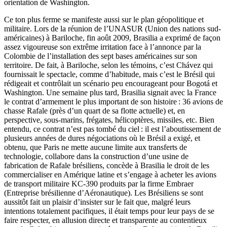
orientation de Washington.
Ce ton plus ferme se manifeste aussi sur le plan géopolitique et
militaire. Lors de la réunion de l’UNASUR (Union des nations sud-
américaines) à Bariloche, fin août 2009, Brasilia a exprimé de façon
assez vigoureuse son extrême irritation face à l’annonce par la
Colombie de l’installation des sept bases américaines sur son
territoire. De fait, à Bariloche, selon les témoins, c’est Chávez qui
fournissait le spectacle, comme d’habitude, mais c’est le Brésil qui
rédigeait et contrôlait un scénario peu encourageant pour Bogotá et
Washington. Une semaine plus tard, Brasilia signait avec la France
le contrat d’armement le plus important de son histoire : 36 avions de
chasse Rafale (près d’un quart de sa flotte actuelle) et, en
perspective, sous-marins, frégates, hélicoptères, missiles, etc. Bien
entendu, ce contrat n’est pas tombé du ciel : il est l’aboutissement de
plusieurs années de dures négociations où le Brésil a exigé, et
obtenu, que Paris ne mette aucune limite aux transferts de
technologie, collabore dans la construction d’une usine de
fabrication de Rafale brésiliens, concède à Brasilia le droit de les
commercialiser en Amérique latine et s’engage à acheter les avions
de transport militaire KC-390 produits par la firme Embraer
(Entreprise brésilienne d’Aéronautique). Les Brésiliens se sont
aussitôt fait un plaisir d’insister sur le fait que, malgré leurs
intentions totalement pacifiques, il était temps pour leur pays de se
faire respecter, en allusion directe et transparente au contentieux