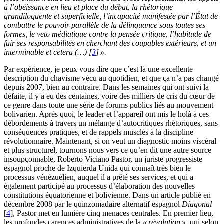
à l’obéissance en lieu et place du débat, la rhétorique
grandiloquente et superficielle, l’incapacité manifestée par l’État de
combattre le pouvoir parallèle de la délinquance sous toutes ses
formes, le veto médiatique contre la pensée critique, l’habitude de
fuir ses responsabilités en cherchant des coupables extérieurs, et un
interminable et cetera (…) [
3
] ».
Par expérience, je peux vous dire que c’est là une excellente
description du chavisme vécu au quotidien, et que ça n’a pas changé
depuis 2007, bien au contraire. Dans les semaines qui ont suivi la
défaite, il y a eu des centaines, voire des milliers de cris du cœur de
ce genre dans toute une série de forums publics liés au mouvement
bolivarien. Après quoi, le leader et l’appareil ont mis le holà à ces
débordements à travers un mélange d’autocritiques rhétoriques, sans
conséquences pratiques, et de rappels musclés à la discipline
révolutionnaire. Maintenant, si on veut un diagnostic moins viscéral
et plus structurel, tournons nous vers ce qu’en dit une autre source
insoupçonnable, Roberto Viciano Pastor, un juriste progressiste
espagnol proche de Izquierda Unida qui connaît très bien le
processus vénézuélien, auquel il a prêté ses services, et qui a
également participé au processus d’élaboration des nouvelles
constitutions équatorienne et bolivienne. Dans un article publié en
décembre 2008 par le quinzomadaire alternatif espagnol
Diagonal
[
4
], Pastor met en lumière cinq menaces centrales. En premier lieu,
les profondes carences administratives de la
« révolution »,
qui selon