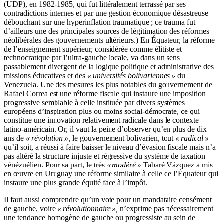
(UDP), en 1982-1985, qui fut littéralement terrassé par ses
contradictions internes et par une gestion économique désastreuse
débouchant sur une hyperinflation traumatique ; ce trauma fut
d’ailleurs une des principales sources de légitimation des réformes
néolibérales des gouvernements ultérieurs.) En Équateur, la réforme
de l’enseignement supérieur, considérée comme élitiste et
technocratique par l’ultra-gauche locale, va dans un sens
passablement divergent de la logique politique et administrative des
missions éducatives et des
« universités bolivariennes »
du
Venezuela. Une des mesures les plus notables du gouvernement de
Rafael Correa est une réforme fiscale qui instaure une imposition
progressive semblable à celle instituée par divers systèmes
européens d’inspiration plus ou moins social-démocrate, ce qui
constitue une innovation relativement radicale dans le contexte
latino-américain. Or, il vaut la peine d’observer qu’en plus de dix
ans de
« révolution »,
le gouvernement bolivarien, tout
« radical »
qu’il soit, a réussi à faire baisser le niveau d’évasion fiscale mais n’a
pas altéré la structure injuste et régressive du système de taxation
vénézuélien. Pour sa part, le très
« modéré »
Tabaré Vázquez a mis
en œuvre en Uruguay une réforme similaire à celle de l’Équateur qui
instaure une plus grande équité face à l’impôt.
Il faut aussi comprendre qu’un vote pour un mandataire censément
de gauche, voire
« révolutionnaire »,
n’exprime pas nécessairement
une tendance homogène de gauche ou progressiste au sein de