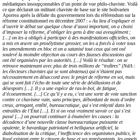
médiatiques insoupçonnables d’un point de vue philo-chaviste. Voilà
ce que déclarait un militant chaviste de base sur le site bolivarien
Aporrea après la défaite du gouvernement lors du référendum sur la
réforme constitutionnel en décembre 2007 :
« Au lieu d’expliquer et
d’ouvrir le débat sur quelque chose d’aussi important, on a choisi
d’imposer la réforme, d’obliger les gens à dire oui aveuglément ;
[…] on les a obligés à participer à des manifestations officielles, on
a mis en œuvre un prosélytisme grossier, on les a forcés à voter tous
les amendements en bloc et on a satanisé tout ceux qui ont osé
soulevé la moindre objection au cours des fausses discussions qui
ont été organisées par les autorités. […] Voilà le résultat : on se
retrouve maintenant avec plus de trois millions de “traîtres” (NdA :
les électeurs chavistes qui se sont abstenus) qui n’étaient pas
nécessairement en désaccord avec le projet de réforme en soi, mais
qui se sont fait l’écho de toute une série de désillusions et de
désespoirs […]. Il y a une espèce de ras-le-bol, de fatigue,
d’écoeurement. […] Ce qu’il y a eu, c’est une sorte de vote sanction
contre ce chavisme vain, sans principes, débordant de mots d’ordre
creux, arrogant, entêté, bureaucratique, qui s’est enkysté dans les
entrailles de l’État […]. Et si on veut vraiment savoir ce qui s’est
passé […] on pourrait continuer à énumérer les causes : la
décadence d’une nouvelle classe bureaucratique puissante et
opulente, le bavardage patriotard et belliqueux artificiel, la
diabolisation de la critique, l’inefficience des organismes publics, le
fossé existant entre le citoyen de base et ses représentants, les appels