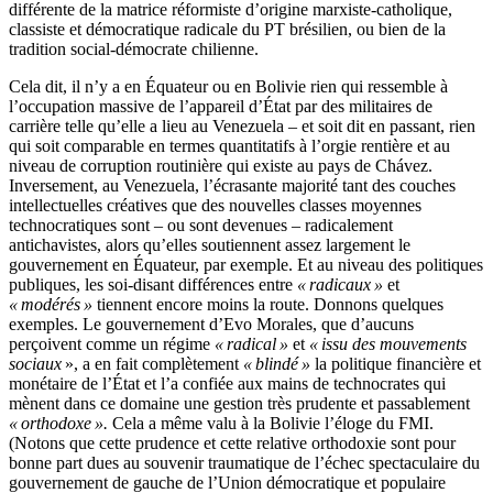
différente de la matrice réformiste d’origine marxiste-catholique,
classiste et démocratique radicale du PT brésilien, ou bien de la
tradition social-démocrate chilienne.
Cela dit, il n’y a en Équateur ou en Bolivie rien qui ressemble à
l’occupation massive de l’appareil d’État par des militaires de
carrière telle qu’elle a lieu au Venezuela – et soit dit en passant, rien
qui soit comparable en termes quantitatifs à l’orgie rentière et au
niveau de corruption routinière qui existe au pays de Chávez.
Inversement, au Venezuela, l’écrasante majorité tant des couches
intellectuelles créatives que des nouvelles classes moyennes
technocratiques sont – ou sont devenues – radicalement
antichavistes, alors qu’elles soutiennent assez largement le
gouvernement en Équateur, par exemple. Et au niveau des politiques
publiques, les soi-disant différences entre
« radicaux »
et
« modérés »
tiennent encore moins la route. Donnons quelques
exemples. Le gouvernement d’Evo Morales, que d’aucuns
perçoivent comme un régime
« radical »
et
« issu des mouvements
sociaux
», a en fait complètement
« blindé »
la politique financière et
monétaire de l’État et l’a confiée aux mains de technocrates qui
mènent dans ce domaine une gestion très prudente et passablement
« orthodoxe ».
Cela a même valu à la Bolivie l’éloge du FMI.
(Notons que cette prudence et cette relative orthodoxie sont pour
bonne part dues au souvenir traumatique de l’échec spectaculaire du
gouvernement de gauche de l’Union démocratique et populaire