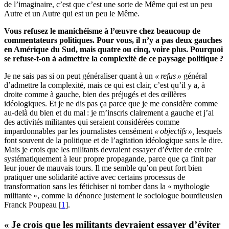
de l’imaginaire, c’est que c’est une sorte de Même qui est un peu
Autre et un Autre qui est un peu le Même.
Vous refusez le manichéisme à l’œuvre chez beaucoup de
commentateurs politiques. Pour vous, il n’y a pas deux gauches
en Amérique du Sud, mais quatre ou cinq, voire plus. Pourquoi
se refuse-t-on à admettre la complexité de ce paysage politique ?
Je ne sais pas si on peut généraliser quant à un
« refus »
général
d’admettre la complexité, mais ce qui est clair, c’est qu’il y a, à
droite comme à gauche, bien des préjugés et des œillères
idéologiques. Et je ne dis pas ça parce que je me considère comme
au-delà du bien et du mal : je m’inscris clairement a gauche et j’ai
des activités militantes qui seraient considérées comme
impardonnables par les journalistes censément
« objectifs »,
lesquels
font souvent de la politique et de l’agitation idéologique sans le dire.
Mais je crois que les militants devraient essayer d’éviter de croire
systématiquement à leur propre propagande, parce que ça finit par
leur jouer de mauvais tours. Il me semble qu’on peut fort bien
pratiquer une solidarité active avec certains processus de
transformation sans les fétichiser ni tomber dans la « mythologie
militante », comme la dénonce justement le sociologue bourdieusien
Franck Poupeau [
1
].
« Je crois que les militants devraient essayer d’éviter