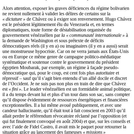
Alors attention, exposer les graves déficiences du régime bolivarien
ne revient nullement à valider les délires de certains sur la
« dictature »
de Chávez ou à exiger son renversement. Hugo Chávez
est le président légitimement élu du Venezuela et, en termes
diplomatiques, toute forme de déstabilisation organisée du
gouvernement vénézuélien par
la « communauté internationale »
à
la demande de Washington et sous prétexte de déficits
démocratiques réels (il y en a) ou imaginaires (il y en a aussi) serait
une monstrueuse hypocrisie. Car on ne verra jamais aux États-Unis
ou en Europe ce même genre de campagne politico-médiatique
systématique et soutenue contre le gouvernement du président
égyptien Moubarak, par exemple, un régime à façade pseudo-
démocratique qui, pour le coup, est cent fois plus autoritaire et
répressif – sauf qu’il s’agit bien entendu d’un allié docile et discret
de l’Occident. Je ne suis pas non plus en train de dire que Chávez
est
« fini »
. Le leader vénézuélien est un formidable animal politique,
il a du temps devant lui et plus d’un tour dans son sac, sans compter
qu’il dispose évidemment de ressources énergétiques et financières
exceptionnelles. Il a lui même avoué publiquement, et avec une
candeur hallucinante, qu’il était tout à fait conscient en 2003 qu’il
allait perdre le référendum révocatoire réclamé par l’opposition (et
qui fut finalement convoqué en août 2004) et que, sur les conseils et
avec l’aide de Fidel Castro, il avait mis le paquet pour retourner la
situation grâce au lancement des fameuses
« missions »