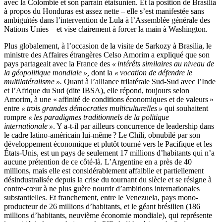
avec la Colombie et son parrain étatsunien. Et la position de Brasilia
à propos du Honduras est assez nette – elle s’est manifestée sans
ambiguïtés dans l’intervention de Lula à l’Assemblée générale des
Nations Unies – et vise clairement à forcer la main à Washington.
Plus globalement, à l’occasion de la visite de Sarkozy à Brasilia, le
ministre des Affaires étrangères Celso Amorim a expliqué que son
pays partageait avec la France des
« intérêts similaires au niveau de
la géopolitique mondiale »,
dont la
« vocation de défendre le
multilatéralisme ».
Quant à l’alliance trilatérale Sud-Sud avec l’Inde
et l’Afrique du Sud (dite IBSA), elle répond, toujours selon
Amorim, à une « affinité de conditions économiques et de valeurs »
entre
« trois grandes démocraties multiculturelles »
qui souhaitent
rompre
« les paradigmes traditionnels de la politique
internationale »
. Y a-t-il par ailleurs concurrence de leadership dans
le cadre latino-américain lui-même ? Le Chili, obnubilé par son
développement économique et plutôt tourné vers le Pacifique et les
États-Unis, est un pays de seulement 17 millions d’habitants qui n’a
aucune prétention de ce côté-là. L’Argentine en a près de 40
millions, mais elle est considérablement affaiblie et partiellement
désindustralisée depuis la crise du tournant du siècle et se résigne à
contre-cœur à ne plus guère nourrir d’ambitions internationales
substantielles. Et franchement, entre le Venezuela, pays mono-
producteur de 26 millions d’habitants, et le géant brésilien (186
millions d’habitants, neuvième économie mondiale), qui représente