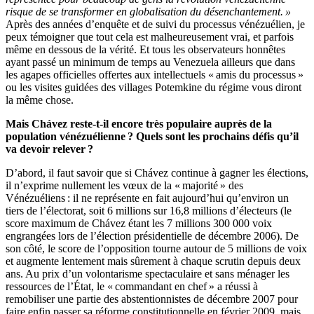
risque de se transformer en globalisation du désenchantement. »
Après des années d’enquête et de suivi du processus vénézuélien, je
peux témoigner que tout cela est malheureusement vrai, et parfois
même en dessous de la vérité. Et tous les observateurs honnêtes
ayant passé un minimum de temps au Venezuela ailleurs que dans
les agapes officielles offertes aux intellectuels « amis du processus »
ou les visites guidées des villages Potemkine du régime vous diront
la même chose.
Mais Chávez reste-t-il encore très populaire auprès de la
population vénézuélienne ? Quels sont les prochains défis qu’il
va devoir relever ?
D’abord, il faut savoir que si Chávez continue à gagner les élections,
il n’exprime nullement les vœux de la « majorité » des
Vénézuéliens : il ne représente en fait aujourd’hui qu’environ un
tiers de l’électorat, soit 6 millions sur 16,8 millions d’électeurs (le
score maximum de Chávez étant les 7 millions 300 000 voix
engrangées lors de l’élection présidentielle de décembre 2006). De
son côté, le score de l’opposition tourne autour de 5 millions de voix
et augmente lentement mais sûrement à chaque scrutin depuis deux
ans. Au prix d’un volontarisme spectaculaire et sans ménager les
ressources de l’État, le « commandant en chef » a réussi à
remobiliser une partie des abstentionnistes de décembre 2007 pour
faire enfin passer sa réforme constitutionnelle en février 2009, mais