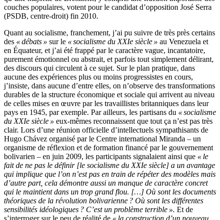
couches populaires, votent pour le candidat d’opposition José Serra
(PSDB, centre-droit) fin 2010.
Quant au socialisme, franchement, j’ai pu suivre de très près certains
des
« débats »
sur le
« socialisme du XXIe siècle »
au Venezuela et
en Équateur, et j’ai été frappé par le caractère vague, incantatoire,
purement émotionnel ou abstrait, et parfois tout simplement délirant,
des discours qui circulent à ce sujet. Sur le plan pratique, dans
aucune des expériences plus ou moins progressistes en cours,
j’insiste, dans aucune d’entre elles, on n’observe des transformations
durables de la structure économique et sociale qui arrivent au niveau
de celles mises en œuvre par les travaillistes britanniques dans leur
pays en 1945, par exemple. Par ailleurs, les partisans du
« socialisme
du XXIe siècle »
eux-mêmes reconnaissent que tout ça n’est pas très
clair. Lors d’une réunion officielle d’intellectuels sympathisants de
Hugo Chávez organisé par le Centre international Miranda – un
organisme de réflexion et de formation financé par le gouvernement
bolivarien – en juin 2009, les participants signalaient ainsi que
« le
fait de ne pas le définir [le socialisme du XXIe siècle] a un avantage
qui implique que l’on n’est pas en train de répéter des modèles mais
d’autre part, cela démontre aussi un manque de caractère concret
qui le maintient dans un trop grand flou. […] Où sont les documents
théoriques de la révolution bolivarienne ? Où sont les différentes
sensibilités idéologiques ? C’est un problème terrible ».
Et de
s’interroger sur le peu de réalité de
« la construction d’un nouveau