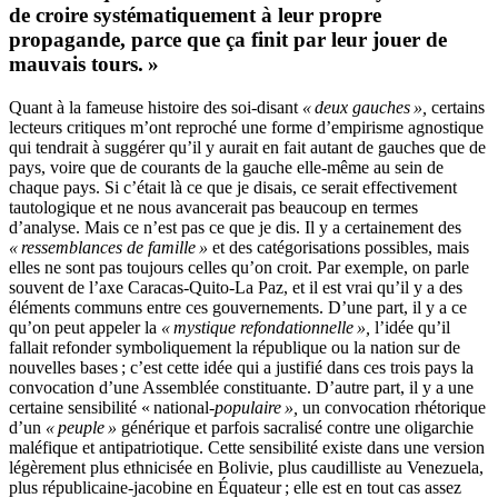
de croire systématiquement à leur propre
propagande, parce que ça finit par leur jouer de
mauvais tours. »
Quant à la fameuse histoire des soi-disant
« deux gauches »,
certains
lecteurs critiques m’ont reproché une forme d’empirisme agnostique
qui tendrait à suggérer qu’il y aurait en fait autant de gauches que de
pays, voire que de courants de la gauche elle-même au sein de
chaque pays. Si c’était là ce que je disais, ce serait effectivement
tautologique et ne nous avancerait pas beaucoup en termes
d’analyse. Mais ce n’est pas ce que je dis. Il y a certainement des
« ressemblances de famille »
et des catégorisations possibles, mais
elles ne sont pas toujours celles qu’on croit. Par exemple, on parle
souvent de l’axe Caracas-Quito-La Paz, et il est vrai qu’il y a des
éléments communs entre ces gouvernements. D’une part, il y a ce
qu’on peut appeler la
« mystique refondationnelle »,
l’idée qu’il
fallait refonder symboliquement la république ou la nation sur de
nouvelles bases ; c’est cette idée qui a justifié dans ces trois pays la
convocation d’une Assemblée constituante. D’autre part, il y a une
certaine sensibilité « national-
populaire »,
un convocation rhétorique
d’un
« peuple »
générique et parfois sacralisé contre une oligarchie
maléfique et antipatriotique. Cette sensibilité existe dans une version
légèrement plus ethnicisée en Bolivie, plus caudilliste au Venezuela,
plus républicaine-jacobine en Équateur ; elle est en tout cas assez