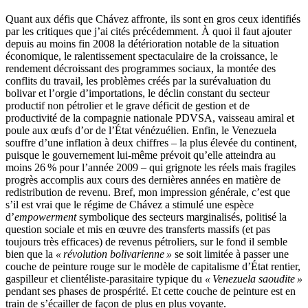
Quant aux défis que Chávez affronte, ils sont en gros ceux identifiés
par les critiques que j’ai cités précédemment. À quoi il faut ajouter
depuis au moins fin 2008 la détérioration notable de la situation
économique, le ralentissement spectaculaire de la croissance, le
rendement décroissant des programmes sociaux, la montée des
conflits du travail, les problèmes créés par la surévaluation du
bolivar et l’orgie d’importations, le déclin constant du secteur
productif non pétrolier et le grave déficit de gestion et de
productivité de la compagnie nationale PDVSA, vaisseau amiral et
poule aux œufs d’or de l’État vénézuélien. Enfin, le Venezuela
souffre d’une inflation à deux chiffres – la plus élevée du continent,
puisque le gouvernement lui-même prévoit qu’elle atteindra au
moins 26 % pour l’année 2009 – qui grignote les réels mais fragiles
progrès accomplis aux cours des dernières années en matière de
redistribution de revenu. Bref, mon impression générale, c’est que
s’il est vrai que le régime de Chávez a stimulé une espèce
d’
empowerment
symbolique des secteurs marginalisés, politisé la
question sociale et mis en œuvre des transferts massifs (et pas
toujours très efficaces) de revenus pétroliers, sur le fond il semble
bien que la
« révolution bolivarienne »
se soit limitée à passer une
couche de peinture rouge sur le modèle de capitalisme d’État rentier,
gaspilleur et clientéliste-parasitaire typique du
« Venezuela saoudite »
pendant ses phases de prospérité. Et cette couche de peinture est en
train de s’écailler de façon de plus en plus voyante.