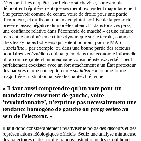
l’électorat. Les enquêtes sur l’électorat chaviste, par exemple,
démontrent régulièrement que ses membres tendent majoritairement
à se percevoir comme de centre, voire de droite pour une partie
d’entre eux, et qu’ils ont une image plutôt positive de la propriété
privée et assez négative du modèle cubain. Et dans tous ces pays,
une confiance relative dans l’économie de marché – et une culture
mercantile omniprésente et très dynamique sur le terrain, comme
chez les aymaras boliviens qui votent pourtant pour le MAS
« socialiste »
par exemple, ou dans une bonne partie des secteurs
populaires vénézuéliens qui baignent dans une économie informelle
ultra-commerçante et un imaginaire consumériste exacerbé – peut
parfaitement coexister avec un fort attachement à un État protecteur
des pauvres et une conception du
« socialisme »
comme forme
magnifiée et institutionnalisée de charité chrétienne.
« Il faut aussi comprendre qu’un vote pour un
mandataire censément de gauche, voire
’révolutionnaire’, n’exprime pas nécessairement une
tendance homogène de gauche ou progressiste au
sein de l’électorat. »
Il faut donc considérablement relativiser le poids des discours et des
représentations idéologiques officiels. Seule une analyse minutieuse
des trajectoires et des configurations institutionnelles et politiques