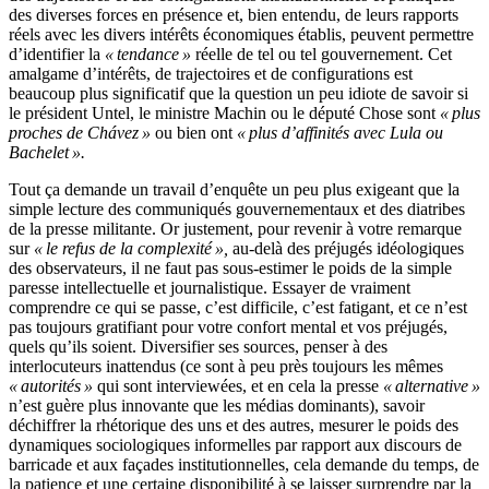
des diverses forces en présence et, bien entendu, de leurs rapports
réels avec les divers intérêts économiques établis, peuvent permettre
d’identifier la
« tendance »
réelle de tel ou tel gouvernement. Cet
amalgame d’intérêts, de trajectoires et de configurations est
beaucoup plus significatif que la question un peu idiote de savoir si
le président Untel, le ministre Machin ou le député Chose sont
« plus
proches de Chávez »
ou bien ont
« plus d’affinités avec Lula ou
Bachelet ».
Tout ça demande un travail d’enquête un peu plus exigeant que la
simple lecture des communiqués gouvernementaux et des diatribes
de la presse militante. Or justement, pour revenir à votre remarque
sur
« le refus de la complexité »,
au-delà des préjugés idéologiques
des observateurs, il ne faut pas sous-estimer le poids de la simple
paresse intellectuelle et journalistique. Essayer de vraiment
comprendre ce qui se passe, c’est difficile, c’est fatigant, et ce n’est
pas toujours gratifiant pour votre confort mental et vos préjugés,
quels qu’ils soient. Diversifier ses sources, penser à des
interlocuteurs inattendus (ce sont à peu près toujours les mêmes
« autorités »
qui sont interviewées, et en cela la presse
« alternative »
n’est guère plus innovante que les médias dominants), savoir
déchiffrer la rhétorique des uns et des autres, mesurer le poids des
dynamiques sociologiques informelles par rapport aux discours de
barricade et aux façades institutionnelles, cela demande du temps, de
la patience et une certaine disponibilité à se laisser surprendre par la