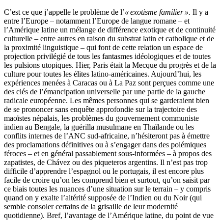
C’est ce que j’appelle le problème de l’
« exotisme familier ».
Il y a
entre l’Europe – notamment l’Europe de langue romane – et
l’Amérique latine un mélange de différence exotique et de continuité
culturelle – entre autres en raison du substrat latin et catholique et de
la proximité linguistique – qui font de cette relation un espace de
projection privilégié de tous les fantasmes idéologiques et de toutes
les pulsions utopiques. Hier, Paris était la Mecque du progrès et de la
culture pour toutes les élites latino-américaines. Aujourd’hui, les
expériences menées à Caracas ou à La Paz sont perçues comme une
des clés de l’émancipation universelle par une partie de la gauche
radicale européenne. Les mêmes personnes qui se garderaient bien
de se prononcer sans enquête approfondie sur la trajectoire des
maoïstes népalais, les problèmes du gouvernement communiste
indien au Bengale, la guérilla musulmane en Thaïlande ou les
conflits internes de l’ANC sud-africaine, n’hésiteront pas à émettre
des proclamations définitives ou à s’engager dans des polémiques
féroces – et en général passablement sous-informées – à propos des
zapatistes, de Chávez ou des piqueteros argentins. Il n’est pas trop
difficile d’apprendre l’espagnol ou le portugais, il est encore plus
facile de croire qu’on les comprend bien et surtout, qu’on saisit par
ce biais toutes les nuances d’une situation sur le terrain – y compris
quand on y exalte l’altérité supposée de l’Indien ou du Noir (qui
semble consoler certains de la grisaille de leur modernité
quotidienne). Bref, l’avantage de l’Amérique latine, du point de vue