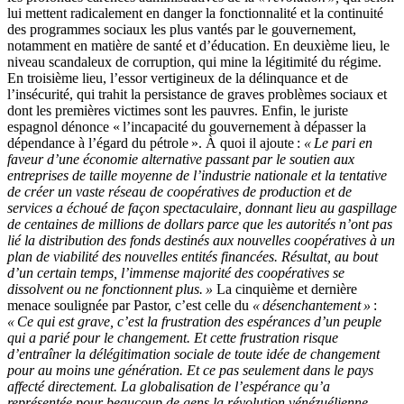
lui mettent radicalement en danger la fonctionnalité et la continuité
des programmes sociaux les plus vantés par le gouvernement,
notamment en matière de santé et d’éducation. En deuxième lieu, le
niveau scandaleux de corruption, qui mine la légitimité du régime.
En troisième lieu, l’essor vertigineux de la délinquance et de
l’insécurité, qui trahit la persistance de graves problèmes sociaux et
dont les premières victimes sont les pauvres. Enfin, le juriste
espagnol dénonce « l’incapacité du gouvernement à dépasser la
dépendance à l’égard du pétrole ». À quoi il ajoute :
« Le pari en
faveur d’une économie alternative passant par le soutien aux
entreprises de taille moyenne de l’industrie nationale et la tentative
de créer un vaste réseau de coopératives de production et de
services a échoué de façon spectaculaire, donnant lieu au gaspillage
de centaines de millions de dollars parce que les autorités n’ont pas
lié la distribution des fonds destinés aux nouvelles coopératives à un
plan de viabilité des nouvelles entités financées. Résultat, au bout
d’un certain temps, l’immense majorité des coopératives se
dissolvent ou ne fonctionnent plus. »
La cinquième et dernière
menace soulignée par Pastor, c’est celle du
« désenchantement »
:
« Ce qui est grave, c’est la frustration des espérances d’un peuple
qui a parié pour le changement. Et cette frustration risque
d’entraîner la délégitimation sociale de toute idée de changement
pour au moins une génération. Et ce pas seulement dans le pays
affecté directement. La globalisation de l’espérance qu’a
représentée pour beaucoup de gens la révolution vénézuélienne