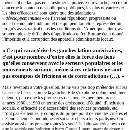
même s’il ne faut pas en surestimer la portée. En revanche, en ce qui
concerne le contenu des politiques publiques, les plus novatrices et
les plus efficaces ne sont guère que des adaptations
« développementistes »
de l’arsenal républicain progressiste ou
social-démocrate traditionnel (ce qui peut toutefois représenter un
progrès assez radical dans les conditions de l’Amérique latine), avec
souvent plus de difficultés d’application qu’en Europe étant donné
l’impéritie et la corruption des appareils administratifs locaux.
« Ce qui caractérise les gauches latino-américaines,
c’est pour nombre d’entre elles la force des liens
qu’elles conservent avec le secteurs populaires et les
mouvements sociaux, même si ces relations ne sont
pas exemptes de frictions et de contradictions (…). »
Mais revenons à votre question. Je ne vais pas trop m’étendre sur les
causes de l’ascension de la gauche. Elle s’explique notamment, bien
entendu, parce que les promesses des modèles néolibéraux des
années 1980 et 1990 en terme des croissance, d’équité, d’inclusion
sociale, d’efficacité et d’accessibilité des services privatisés, etc.,
n’ont pas été tenues, y compris du propre point de vue des critères et
des indicateurs économiques et sociaux chers à leurs partisans. On
assiste aussi dans presque toutes les sociétés latino-américaines à ce
que le sociologue bolivien Álvaro García Linera, avant de devenir