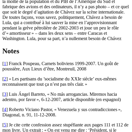
la moitié de la population et du PIB de l’Amérique du Sud et
fabrique des avions et des ordinateurs, il n’y a pas photo – et ce quel
que soit le degré d’agitation de Chávez sur la scène internationale.
De toutes façons, vous savez, politiquement, Chávez a besoin de
Lula, qui a contribué à lui sauver la mise en l’approvisionnant
pendant la grève pétrolière de 2002-2003 et joue un peu le rôle
d’« amortisseur » – dans les deux sens – entre Caracas et
Washington. Lula, pour sa part, n’a nullement besoin de Chávez
Notes
[
1
] Franck Poupeau, Carnets boliviens 1999-2007. Un goût de
poussière, Aux Lieux d’être, Montreuil, 2008
[
2
] « Les partisans du ’socialisme du XXIe siècle’ eux-mêmes
reconnaissent que tout ça n’est pas très clair. »
[
3
] Luis Ángel Barreto, « No más arrogancias. Miremos hacia
adentro, por favor », 6-12-2007, article disponible (en espagnol)
[
4
] Roberto Viciano Pastor, « Venezuela y sus contradicciones »,
Diagonal, n. 91, 11-12-2008.
[
5
] Je cite cette confession assez stupéfiante aux pages 111 et 112 de
mon livre. Un extrait : « On est venu me dire : ‘Président, si le