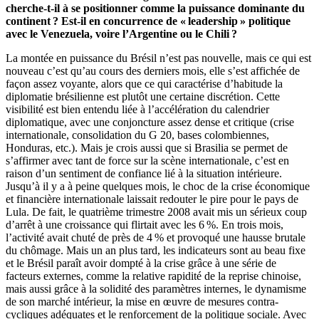
cherche-t-il à se positionner comme la puissance dominante du
continent ? Est-il en concurrence de « leadership » politique
avec le Venezuela, voire l’Argentine ou le Chili ?
La montée en puissance du Brésil n’est pas nouvelle, mais ce qui est
nouveau c’est qu’au cours des derniers mois, elle s’est affichée de
façon assez voyante, alors que ce qui caractérise d’habitude la
diplomatie brésilienne est plutôt une certaine discrétion. Cette
visibilité est bien entendu liée à l’accélération du calendrier
diplomatique, avec une conjoncture assez dense et critique (crise
internationale, consolidation du G 20, bases colombiennes,
Honduras, etc.). Mais je crois aussi que si Brasilia se permet de
s’affirmer avec tant de force sur la scène internationale, c’est en
raison d’un sentiment de confiance lié à la situation intérieure.
Jusqu’à il y a à peine quelques mois, le choc de la crise économique
et financière internationale laissait redouter le pire pour le pays de
Lula. De fait, le quatrième trimestre 2008 avait mis un sérieux coup
d’arrêt à une croissance qui flirtait avec les 6 %. En trois mois,
l’activité avait chuté de près de 4 % et provoqué une hausse brutale
du chômage. Mais un an plus tard, les indicateurs sont au beau fixe
et le Brésil paraît avoir dompté à la crise grâce à une série de
facteurs externes, comme la relative rapidité de la reprise chinoise,
mais aussi grâce à la solidité des paramètres internes, le dynamisme
de son marché intérieur, la mise en œuvre de mesures contra-
cycliques adéquates et le renforcement de la politique sociale. Avec