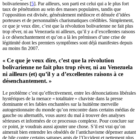
bolivariennes [
5
]. Par ailleurs, son parti est celui qui a le plus fort
taux de pénétration au sein des masses populaires, tandis que
l’opposition est divisée, généralement médiocre et dénuée d’idées
porteuses et de personnalités charismatiques crédibles. Simplement,
ce que je veux dire, c’est que la révolution bolivarienne ne fait plus
trop rêver, ni au Venezuela ni ailleurs, qu’il y a d’excellentes raisons
à ce désenchantement et qu’on a là les prémisses d’une crise de
légitimité dont les premiers symptômes sont déjà manifestes depuis
au moins fin 2007.
« Ce que je veux dire, c’est que la révolution
bolivarienne ne fait plus trop rêver, ni au Venezuela
ni ailleurs (et) qu’il y a d’excellentes raisons à ce
désenchantement. »
Le problème c’est qu’effectivement, entre les dénonciations libérales
hystériques de la menace « totalitaire » chaviste dans la presse
dominante et les fables enchantées sur la huitième merveille
autogestionnaire du monde qu’on rencontre dans certains médias de
gauche ou alternatifs, vous aurez du mal à trouver des analyses
sérieuses et informées de ce processus complexe. Pour conclure sur
ce point, je voudrais aussi ajouter une chose. S’il est vrai qu’on
aimerait bien entendre les obsédés de l’antichavisme dépenser autant
de bile contre certains satrapes amis de l’Occident et nettement plus