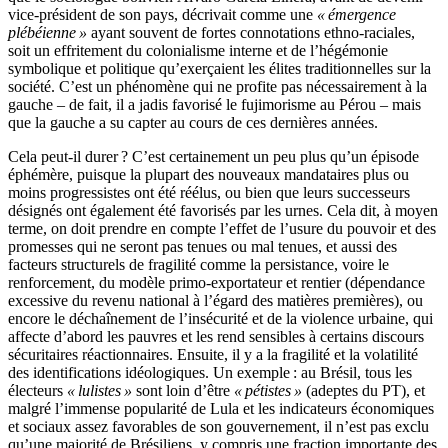
vice-président de son pays, décrivait comme une
« émergence
plébéienne »
ayant souvent de fortes connotations ethno-raciales,
soit un effritement du colonialisme interne et de l’hégémonie
symbolique et politique qu’exerçaient les élites traditionnelles sur la
société. C’est un phénomène qui ne profite pas nécessairement à la
gauche – de fait, il a jadis favorisé le fujimorisme au Pérou – mais
que la gauche a su capter au cours de ces dernières années.
Cela peut-il durer ? C’est certainement un peu plus qu’un épisode
éphémère, puisque la plupart des nouveaux mandataires plus ou
moins progressistes ont été réélus, ou bien que leurs successeurs
désignés ont également été favorisés par les urnes. Cela dit, à moyen
terme, on doit prendre en compte l’effet de l’usure du pouvoir et des
promesses qui ne seront pas tenues ou mal tenues, et aussi des
facteurs structurels de fragilité comme la persistance, voire le
renforcement, du modèle primo-exportateur et rentier (dépendance
excessive du revenu national à l’égard des matières premières), ou
encore le déchaînement de l’insécurité et de la violence urbaine, qui
affecte d’abord les pauvres et les rend sensibles à certains discours
sécuritaires réactionnaires. Ensuite, il y a la fragilité et la volatilité
des identifications idéologiques. Un exemple : au Brésil, tous les
électeurs
« lulistes »
sont loin d’être
« pétistes »
(adeptes du PT), et
malgré l’immense popularité de Lula et les indicateurs économiques
et sociaux assez favorables de son gouvernement, il n’est pas exclu
qu’une majorité de Brésiliens, y compris une fraction importante des