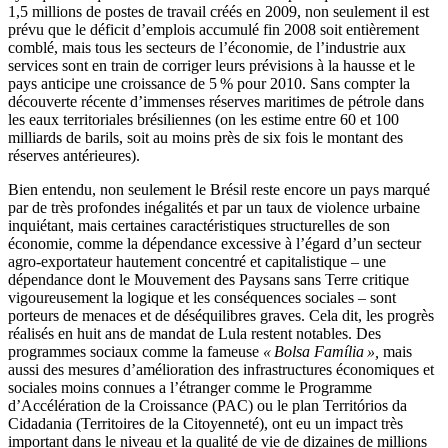
1,5 millions de postes de travail créés en 2009, non seulement il est
prévu que le déficit d’emplois accumulé fin 2008 soit entièrement
comblé, mais tous les secteurs de l’économie, de l’industrie aux
services sont en train de corriger leurs prévisions à la hausse et le
pays anticipe une croissance de 5 % pour 2010. Sans compter la
découverte récente d’immenses réserves maritimes de pétrole dans
les eaux territoriales brésiliennes (on les estime entre 60 et 100
milliards de barils, soit au moins près de six fois le montant des
réserves antérieures).
Bien entendu, non seulement le Brésil reste encore un pays marqué
par de très profondes inégalités et par un taux de violence urbaine
inquiétant, mais certaines caractéristiques structurelles de son
économie, comme la dépendance excessive à l’égard d’un secteur
agro-exportateur hautement concentré et capitalistique – une
dépendance dont le Mouvement des Paysans sans Terre critique
vigoureusement la logique et les conséquences sociales – sont
porteurs de menaces et de déséquilibres graves. Cela dit, les progrès
réalisés en huit ans de mandat de Lula restent notables. Des
programmes sociaux comme la fameuse
« Bolsa Família »,
mais
aussi des mesures d’amélioration des infrastructures économiques et
sociales moins connues a l’étranger comme le Programme
d’Accélération de la Croissance (PAC) ou le plan Territórios da
Cidadania (Territoires de la Citoyenneté), ont eu un impact très
important dans le niveau et la qualité de vie de dizaines de millions