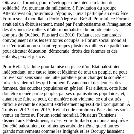
Ottawa et Toronto, pour développer une intense relation de
solidarité. Au tournant du millénaire, à l’invitation du groupe
Alternatives où j’œuvrais à l’époque, il avait participé au deuxième
Forum social mondial, à Porto Alegre au Brésil. Pour lui, ce Forum
avait été un éblouissement, mené par l’enthousiasme et l’imagination
des dizaines de milliers d’altermondialistes du monde entier, y
compris du Québec. Plus tard en 2010, Refaat et ses camarades
convoquaient dans les territoires occupés le Forum social mondial
sur l’éducation où se sont regroupés plusieurs milliers de participants
pour discuter éducation, démocratie, droits des femmes et des
enfants, paix et justice.
Pour Refaat, la lutte pour la mise en place d’un État palestinien
indépendant, une cause juste et légitime de tout un peuple, ne peut
trouver son sens sans une lutte parallèle pour changer la société et
briser les hiérarchies qui bloquent l’avancement des jeunes, des
femmes, des couches populaires en général. Par ailleurs, cette lutte
doit être menée par le peuple, par ses organisations populaires, et,
autant que faire se peut, de manière non violente, ce qui est très
difficile devant le dispositif extrêmement agressif de l’occupation. À
Tunis en 2013 et en 2015, Refaat et de nombreux Palestiniens sont
venus en force au Forum social mondial. Plusieurs Tunisiens
disaient aux Palestiniens, « c’est votre Intifada qui nous a inspirés ».
Du côté palestinien, ce printemps arabe de même que d’autres
grands mouvements comme les Indignés et les Occupy laissaient