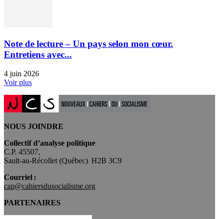
Note de lecture – Un pays selon mon cœur.
Entretiens avec...
4 juin 2026
Voir plus
NOUS JOINDRE
Collectif d’analyse politique
C.P. 45507,
Sault-au-Récollet (Québec) H2B 3C9
Courriel :
cap@cahiersdusocialisme.org
PARTENAIRES