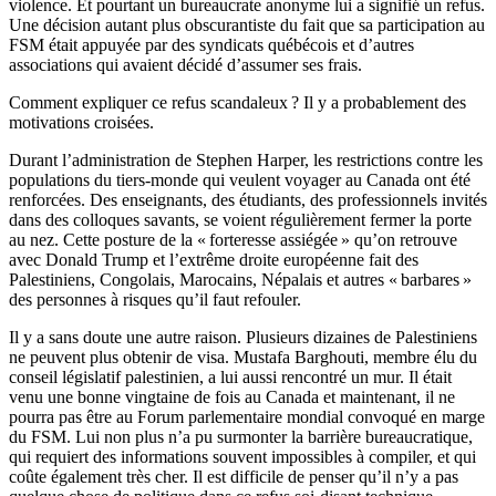
violence. Et pourtant un bureaucrate anonyme lui a signifié un refus.
Une décision autant plus obscurantiste du fait que sa participation au
FSM était appuyée par des syndicats québécois et d’autres
associations qui avaient décidé d’assumer ses frais.
Comment expliquer ce refus scandaleux ? Il y a probablement des
motivations croisées.
Durant l’administration de Stephen Harper, les restrictions contre les
populations du tiers-monde qui veulent voyager au Canada ont été
renforcées. Des enseignants, des étudiants, des professionnels invités
dans des colloques savants, se voient régulièrement fermer la porte
au nez. Cette posture de la « forteresse assiégée » qu’on retrouve
avec Donald Trump et l’extrême droite européenne fait des
Palestiniens, Congolais, Marocains, Népalais et autres « barbares »
des personnes à risques qu’il faut refouler.
Il y a sans doute une autre raison. Plusieurs dizaines de Palestiniens
ne peuvent plus obtenir de visa. Mustafa Barghouti, membre élu du
conseil législatif palestinien, a lui aussi rencontré un mur. Il était
venu une bonne vingtaine de fois au Canada et maintenant, il ne
pourra pas être au Forum parlementaire mondial convoqué en marge
du FSM. Lui non plus n’a pu surmonter la barrière bureaucratique,
qui requiert des informations souvent impossibles à compiler, et qui
coûte également très cher. Il est difficile de penser qu’il n’y a pas