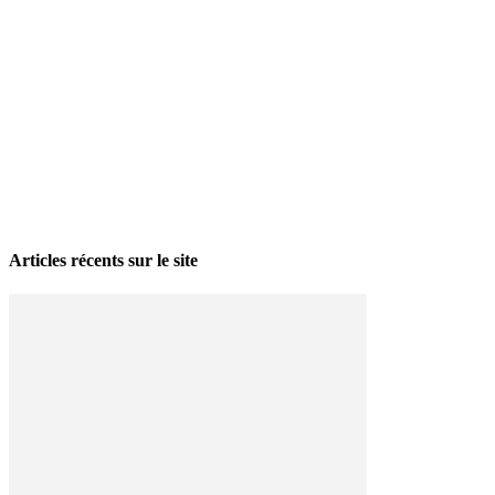
La grève politique et sociale – No 35, printemps 2026
28 avril 2026
Articles récents sur le site