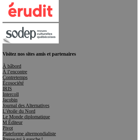
Visitez nos sites amis et partenaires
À bâbord
À l’encontre
Contretemps
Écosociété
IRIS
Intercoll
Jacobin
Journal des Alternatives
L’étoile du Nord
Le Monde diplomatique
M Éditeur
Pivot
Plateforme altermondialiste
Presse-toi à gauche !