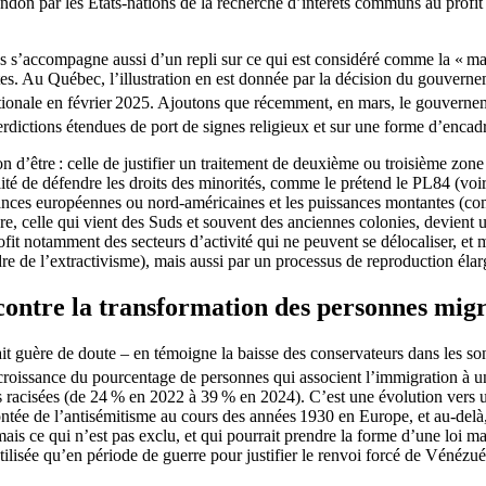
don par les États-nations de la recherche d’intérêts communs au profit d’
ns s’accompagne aussi d’un repli sur ce qui est considéré comme la « majo
. Au Québec, l’illustration en est donnée par la décision du gouvernemen
 nationale en février 2025. Ajoutons que récemment, en mars, le gouvernem
terdictions étendues de port de signes religieux et sur une forme d’enc
on d’être : celle de justifier un traitement de deuxième ou troisième zon
ualité de défendre les droits des minorités, comme le prétend le PL84 (vo
ances européennes ou nord-américaines et les puissances montantes (comm
vre, celle qui vient des Suds et souvent des anciennes colonies, devient 
profit notamment des secteurs d’activité qui ne peuvent se délocaliser, 
e de l’extractivisme), mais aussi par un processus de reproduction élar
es contre la transformation des personnes mig
 guère de doute – en témoigne la baisse des conservateurs dans les sonda
 croissance du pourcentage de personnes qui associent l’immigration à 
 racisées (de 24 % en 2022 à 39 % en 2024). C’est une évolution vers u
ontée de l’antisémitisme au cours des années 1930 en Europe, et au-delà,
is ce qui n’est pas exclu, et qui pourrait prendre la forme d’une loi ma
 utilisée qu’en période de guerre pour justifier le renvoi forcé de Vénéz