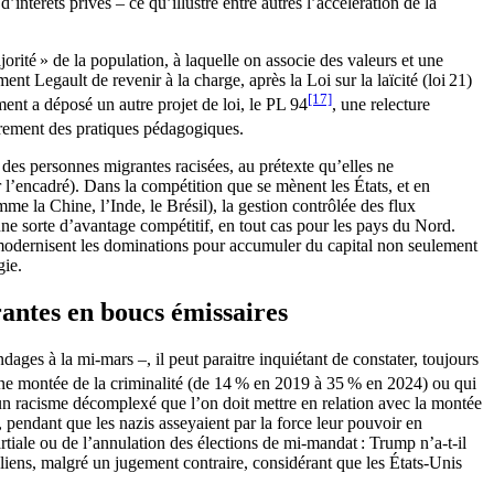
intérêts privés – ce qu’illustre entre autres l’accélération de la
rité » de la population, à laquelle on associe des valeurs et une
t Legault de revenir à la charge, après la Loi sur la laïcité (loi 21)
[17]
ent a déposé un autre projet de loi, le PL 94
, une relecture
adrement des pratiques pédagogiques.
e des personnes migrantes racisées, au prétexte qu’elles ne
ir l’encadré). Dans la compétition que se mènent les États, et en
e la Chine, l’Inde, le Brésil), la gestion contrôlée des flux
une sorte d’avantage compétitif, en tout cas pour les pays du Nord.
et modernisent les dominations pour accumuler du capital non seulement
gie.
rantes en boucs émissaires
ges à la mi-mars –, il peut paraitre inquiétant de constater, toujours
une montée de la criminalité (de 14 % en 2019 à 35 % en 2024) ou qui
n racisme décomplexé que l’on doit mettre en relation avec la montée
 pendant que les nazis asseyaient par la force leur pouvoir en
rtiale ou de l’annulation des élections de mi-mandat : Trump n’a-t-il
uéliens, malgré un jugement contraire, considérant que les États-Unis