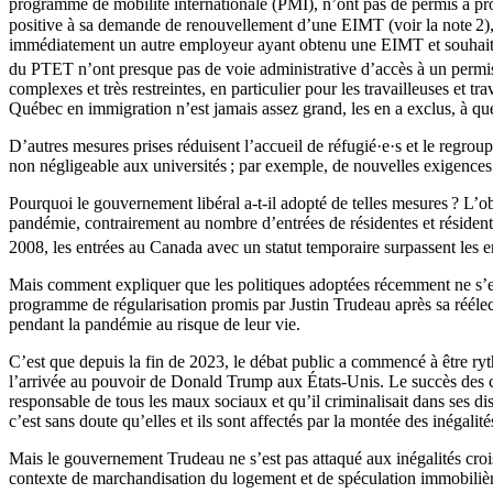
programme de mobilité internationale (PMI), n’ont pas de permis à prop
positive à sa demande de renouvellement d’une EIMT (voir la note 2), la
immédiatement un autre employeur ayant obtenu une EIMT et souhaitant l
du PTET n’ont presque pas de voie administrative d’accès à un permis 
complexes et très restreintes, en particulier pour les travailleuses et
Québec en immigration n’est jamais assez grand, les en a exclus, à qu
D’autres mesures prises réduisent l’accueil de réfugié·e·s et le regroup
non négligeable aux universités ; par exemple, de nouvelles exigences s
Pourquoi le gouvernement libéral a-t-il adopté de telles mesures ? L’o
pandémie, contrairement au nombre d’entrées de résidentes et résiden
2008, les entrées au Canada avec un statut temporaire surpassent les e
Mais comment expliquer que les politiques adoptées récemment ne s’emb
programme de régularisation promis par Justin Trudeau après sa réélecti
pendant la pandémie au risque de leur vie.
C’est que depuis la fin de 2023, le débat public a commencé à être ryt
l’arrivée au pouvoir de Donald Trump aux États-Unis. Le succès des con
responsable de tous les maux sociaux et qu’il criminalisait dans ses di
c’est sans doute qu’elles et ils sont affectés par la montée des inégalités
Mais le gouvernement Trudeau ne s’est pas attaqué aux inégalités crois
contexte de marchandisation du logement et de spéculation immobilière.