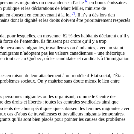
[6]
es personnes migrantes ou demandeuses d’asile
en boucs émissaires
n publique et les déclarations de Marc Miller, ministre de
[7]
ui en abusent en contrevenant à la loi
. Il n’y a dès lors rien
s dont la dignité et les droits doivent être prioritairement respectés
a, pour lesquelles, en moyenne, 62 % des habitants déclarent qu’il y
rce de l’entendre, ils finissent par croire qu’il y a trop
de personnes migrantes, travailleuses ou étudiantes, avec un statut
’immigrants n’adoptent pas les valeurs canadiennes – une rhétorique
en tout cas au Québec, où les candidates et candidats à l’immigration
s en raison de leur attachement à un modèle d’État social, l’État-
 problèmes sociaux. On y maitrise sans doute mieux le lien entre
 des personnes migrantes ou les organisant, comme le Centre des
des droits et libertés ; toutes les centrales syndicales ainsi que
scients des abus spécifiques que subissent les femmes migrantes avec
ux cas d’abus de travailleuses et travailleurs migrants temporaires.
rants qu’ils sont bien placés pour pointer les causes des problèmes