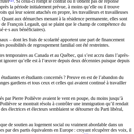
ruter
. Si celui-ci rompt le contrat ou n’obtient pas de réponse
après la période initialement prévue, à moins qu’elle ou il trouve
qui leur soient attachés en propre, les travailleurs et travailleuses
. Quant aux démarches menant à la résidence permanente, elles sont
iste de François Legault, qui se plaint que le champ de compétence du
é·e·s aux bénéficiaires).
onaux – dont les frais de scolarité apportent une part de financement
s possibilités de regroupement familial ont été restreintes.
ntes temporaires au Canada et au Québec, qui s’est accru dans l’après-
t ignorer qu’elle est à l’œuvre depuis deux décennies puisque depuis
 étudiantes et étudiants concernés ? Preuve en est de l’abandon du
ges gardiens et tous ceux et celles qui avaient continué à travailler
és par Pierre Poilièvre avaient le vent en poupe, du moins jusqu’à
oilièvre se montrait résolu à contrôler une immigration qu’il rendait
es électrices et électeurs semblaient se détourner du Parti libéral,
itique de soutien au logement social ou vraiment abordable dans un
s par des partis équivalents en Europe : croyant récupérer des voix, il