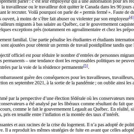
rement parler : c’est leur employeur qui a une autorisation pour les rec
 travailleuse ou le travailleur doit quitter le Canada dans les 90 jours 
e recruter. Voilà pourquoi on parle de « permis fermé ». Faute de droits 
[4]
ouvert, à moins de s’être fait abuser ou violenter par son employeur
 travailleurs migrants à bas salaire au Québec, car le gouvernement caqu
elques exceptions près (notamment en agroalimentaire et chez les prépos
ement familial. Une partie pénalise les étudiantes et étudiants internati
ont ajoutées pour obtenir un permis de travail postdiplôme tandis que le
bjectif officiel est pour réduire le nombre d’entrées de personnes migra
ts permanents – une tendance dont les responsables politiques ne peuven
[5]
ntrées par la voie de la résidence permanente
.
arrassent guère des conséquences pour les travailleuses, travailleurs,
on en septembre 2021, à la sortie de la pandémie ; on oublie ainsi les an
hmé par la perspective d’une élection fédérale où les conservateurs men
servateurs a été analysé par les libéraux comme résultant du fait que P
scours, comme le fait le gouvernement Legault au Québec. En réalité, si d
, pris en tenaille entre l’inflation et la montée des taux d’intérêt.
santes et aux racines de la crise du logement. Il n’a pas adopté de pol
 Il a reproduit les mêmes stratégies de fuite en avant que celles adoptée