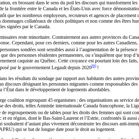
ration, en brossant dans le sens du poil les discours qui transforment l
de la frontière entre le Canada et les États-Unis avec force démonstratio
lutôt que les nombreux employeurs, recruteurs et agences de placement q
 dommages collatéraux de choix politiques et non comme des êtres humain
ales signées par le Canada.
saires reste minoritaire. Contrairement aux autres provinces du Canad
nse. Cependant, pour ces derniers, comme pour les autres Canadiens, à fo
 personnes sondées sont sensibles aussi à l’augmentation de la présence 
en que des personnes résidentes permanentes, ou s’inquiètent que trop d
nement caquiste au Québec. Cette croyance est pourtant loin des faits, 
[9]
imposé par le gouvernement Legault depuis 2020
!
s les résultats du sondage par rapport aux habitants des autres province
à un discours désignant les personnes migrantes comme responsables des
qu’a l’État dans le développement de logements abordables.
 large coalition regroupant 45 organismes : des organisations au service
e des droits, telles Amnistie internationale Canada francophone, la Ligue 
de regroupements ou de tables pour les droits des femmes qui sont con
t en région, dont le Bas-Saint-Laurent et l’Estrie, confrontés là aussi a
 souhaitent d’autant plus vivement déconstruire les discours anti-immig
APRU) qui se bat de longue date pour le droit au logement.