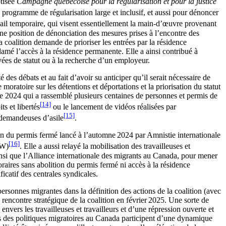
ptisée
Campagne québécoise pour la régularisation et pour la justice
programme de régularisation large et inclusif, et aussi pour dénoncer
ail temporaire, qui visent essentiellement la main-d’œuvre provenant
ne position de dénonciation des mesures prises à l’encontre des
 coalition demande de prioriser les entrées par la résidence
clamé l’accès à la résidence permanente. Elle a ainsi contribué à
ées de statut ou à la recherche d’un employeur.
des débats et au fait d’avoir su anticiper qu’il serait nécessaire de
oratoire sur les détentions et déportations et la priorisation du statut
e 2024 qui a rassemblé plusieurs centaines de personnes et permis de
[14]
s et libertés
ou le lancement de vidéos réalisées par
[15]
 demandeuses d’asile
.
ion du permis fermé lancé à l’automne 2024 par Amnistie internationale
[16]
FW)
. Elle a aussi relayé la mobilisation des travailleuses et
nsi que l’Alliance internationale des migrants au Canada, pour mener
oraires sans abolition du permis fermé ni accès à la résidence
catif des centrales syndicales.
personnes migrantes dans la définition des actions de la coalition (avec
e rencontre stratégique de la coalition en février 2025. Une sorte de
vers les travailleuses et travailleurs et d’une répression ouverte et
s des politiques migratoires au Canada participent d’une dynamique