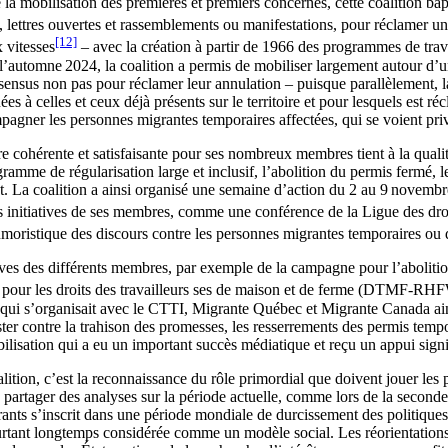
 la mobilisation des premières et premiers concernés, cette coalition ba
lettres ouvertes et rassemblements ou manifestations, pour réclamer un 
[12]
 vitesses
– avec la création à partir de 1966 des programmes de trav
l’automne 2024, la coalition a permis de mobiliser largement autour d’u
sensus non pas pour réclamer leur annulation – puisque parallèlement, la
 à celles et ceux déjà présents sur le territoire et pour lesquels est ré
agner les personnes migrantes temporaires affectées, qui se voient priv
 cohérente et satisfaisante pour ses nombreux membres tient à la qualité 
me de régularisation large et inclusif, l’abolition du permis fermé, le m
t. La coalition a ainsi organisé une semaine d’action du 2 au 9 novembr
s initiatives de ses membres, comme une conférence de la Ligue des droit
humoristique des discours contre les personnes migrantes temporaires ou
atives des différents membres, par exemple de la campagne pour l’abolit
 pour les droits des travailleurs ses de maison et de ferme (DTMF-RH
, qui s’organisait avec le CTTI, Migrante Québec et Migrante Canada ai
ster contre la trahison des promesses, les resserrements des permis temp
isation qui a eu un important succès médiatique et reçu un appui signifi
ition, c’est la reconnaissance du rôle primordial que doivent jouer les 
t de partager des analyses sur la période actuelle, comme lors de la second
nts s’inscrit dans une période mondiale de durcissement des politiques en
urtant longtemps considérée comme un modèle social. Les réorientation