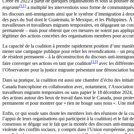
Créée en 2022 à partir de quelques organisations et sous la poussée de
[11]
migrante
a multiplié les interventions sous forme de communiqués, 
les discours anti-immigrants ainsi que le système d’immigration à deux
des pays du Sud dont le Guatemala, le Mexique, et les Philippines. À 
travailleuses et travailleurs migrants temporaires, en dégageant un con
permanente – mais pour obtenir que ces mesures ne soient pas appliquées
légitimer des actions concrètes des organisations membres pour accomp
La capacité de la coalition à prendre rapidement position d’une manière
mener une campagne publique pour relier les revendications – un program
de résident permanent – à la déconstruction du discours anti-immigran
[13]
faire converger ses actions en tant que coalition
avec les différente
l’Observatoire pour la justice migrante présentant une dénonciation 
Dans sa pratique, la coalition est aussi une chambre d’écho des initi
Canada francophone en collaboration avec, notamment, l’Association
travailleurs migrants temporaires ou sans papier le 18 décembre 2024
des actions autour des lieux de travail dans tout le Canada, pour prote
permanente et pour montrer que « rien ne bouge sans nous ». Une mobil
Enfin, ce qui soude sans doute les membres lors des réunions de la coal
l’appui de leurs organisations qui participent à la coalition) et le fai
consensus se dégage sur le fait que la montée des discours anti-immigra
violente des conflits sociaux, y compris dans l’Union européenne, po