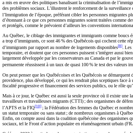
a mis en œuvre des politiques banalisant la criminalisation de l’immig
des problèmes sociaux. L’illustrent le renforcement de la surveillance 
l’Immigration de l’époque, préférant cibler les personnes migrantes p
d’étonnant à ce que ces personnes migrantes soient traitées comme des
et protégés, comme le prévoient d’ailleurs les conventions internation
Au Québec, le ciblage des immigrantes et immigrants comme boucs émis
a trop d’immigrants, ce sont 46 % des Québécois qui cochent cette répo
[8]
d’immigrants par rapport au nombre de logements disponibles
. Les
temporaire, et doutent que ces personnes puissent s’intégrer aussi bi
largement développée par les conservateurs au Canada et par le gouver
permanente réussissent à un taux de quasi 100 % le test des valeurs 
On peut penser que les Québécoises et les Québécois se démarquent dan
providence, plus développé, ce qui les rendrait plus sceptiques face 
fiscalité progressive et financement des services publics, ou le rôle 
Mais à ce jour, le Québec est aussi la seule province où il existe une
travailleurs et travailleuses migrants (CTTI) ; des organismes de défens
[10]
l’APTS et la FIQ
; la Fédération des femmes du Québec et nombre 
un statut temporaire ou sans statut ; de nombreux organismes à Québec e
Enfin, on compte aussi dans la coalition québécoise des organismes qui
sociaux, tel le Front d’action populaire en réaménagement urbain (FR