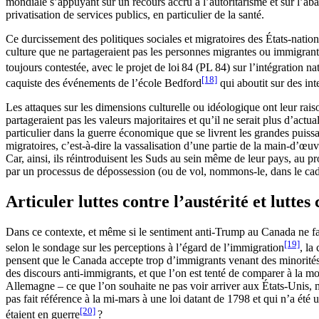
mondiale s’appuyant sur un recours accru à l’autoritarisme et sur l’aban
privatisation de services publics, en particulier de la santé.
Ce durcissement des politiques sociales et migratoires des États-natio
culture que ne partageraient pas les personnes migrantes ou immigrantes
toujours contestée, avec le projet de loi 84 (PL 84) sur l’intégration
[18]
caquiste des événements de l’école Bedford
qui aboutit sur des in
Les attaques sur les dimensions culturelle ou idéologique ont leur rais
partageraient pas les valeurs majoritaires et qu’il ne serait plus d’act
particulier dans la guerre économique que se livrent les grandes puiss
migratoires, c’est-à-dire la vassalisation d’une partie de la main-d’œu
Car, ainsi, ils réintroduisent les Suds au sein même de leur pays, au 
par un processus de dépossession (ou de vol, nommons-le, dans le cadr
Articuler luttes contre l’austérité et lutt
Dans ce contexte, et même si le sentiment anti-Trump au Canada ne fait
[19]
selon le sondage sur les perceptions à l’égard de l’immigration
, la
pensent que le Canada accepte trop d’immigrants venant des minorités
des discours anti-immigrants, et que l’on est tenté de comparer à la m
Allemagne – ce que l’on souhaite ne pas voir arriver aux États-Unis, ma
pas fait référence à la mi-mars à une loi datant de 1798 et qui n’a été
[20]
étaient en guerre
?