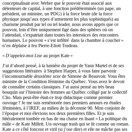
conceptualisait avec Weber que le pouvoir était associé aux
détenteurs de capital, à une fonction prédéterminée (un pape, un
président, un ministre, un PDG) à la force brute (de la force
physique jusqu’aux types d’armement les plus sophistiqués) au
charisme produit par tel ou tel leader, nous avons appris que ce
pouvoir, loin d’être uniquement figé dans des sphères où on
l’attendait, s’expatriait dans toutes les interstices des rencontres
humaines. Le pouvoir « s’est infiltré dans la chambre à coucher »
n’en déplaise à feu Pierre-Eliott Trudeau.
«
D’appelez-moi Lise
au projet Kate »
J’ai d’abord pensé, à la lumière du projet de Yann Martel et de ses
suggestions littéraires à Stephen Harper, à vous faire parvenir
l’incontournable
deuxième sexe
de Simone de Beauvoir. Vous êtes
ministre de la Condition féminine du Québec. Vous avez le devoir
de connaître certains classiques. J’ai aussi pensé au très beau
bouquin sur l’histoire des femmes au Québec colligé par le collectif
Clio. Mais peut-être était-ce trop didactique comme premier
ouvrage ? Je me suis remémorée mes premiers amours en études
féministes, à l’IREF, au milieu de la décennie 90. Mon conjoint de
l’époque et moi élevions nos deux premières filles. Et je suis
littéralement tombée en bas de ma chaise en lisant « La politique du
mâle » de Kate Millett. Un ouvrage trash qui se lit comme un roman.
Kate a ce côté fonceur et viril (si j’ose dire) et elle ne mâche pas ses