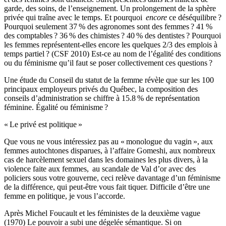
garde, des soins, de l’enseignement. Un prolongement de la sphère
privée qui traîne avec le temps. Et pourquoi
encore
ce déséquilibre ?
Pourquoi seulement 37 % des agronomes sont des femmes ? 41 %
des comptables ? 36 % des chimistes ? 40 % des dentistes ? Pourquoi
les femmes représentent-elles encore les quelques 2/3 des emplois à
temps partiel ? (CSF 2010) Est-ce au nom de l’égalité des conditions
ou du féminisme qu’il faut se poser collectivement ces questions ?
Une étude du Conseil du statut de la femme révèle que sur les 100
principaux employeurs privés du Québec, la composition des
conseils d’administration se chiffre à 15.8 % de représentation
féminine. Égalité ou féminisme ?
« Le privé est politique »
Que vous ne vous intéressiez pas au « monologue du vagin », aux
femmes autochtones disparues, à l’affaire Gomeshi, aux nombreux
cas de harcèlement sexuel dans les domaines les plus divers, à la
violence faite aux femmes, au scandale de Val d’or avec des
policiers sous votre gouverne, ceci relève davantage d’un féminisme
de la différence, qui peut-être vous fait tiquer. Difficile d’être une
femme en politique, je vous l’accorde.
Après Michel Foucault et les féministes de la deuxième vague
(1970) Le pouvoir a subi une dégelée sémantique. Si on