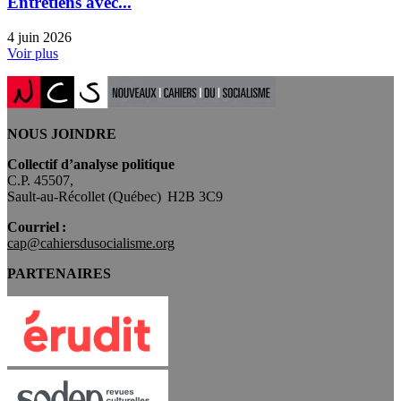
Entretiens avec...
4 juin 2026
Voir plus
NOUS JOINDRE
Collectif d’analyse politique
C.P. 45507,
Sault-au-Récollet (Québec) H2B 3C9
Courriel :
cap@cahiersdusocialisme.org
PARTENAIRES