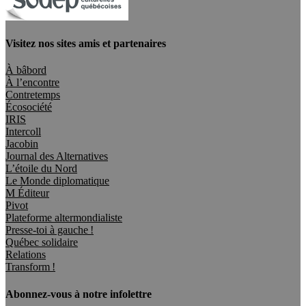
Visitez nos sites amis et partenaires
À bâbord
À l’encontre
Contretemps
Écosociété
IRIS
Intercoll
Jacobin
Journal des Alternatives
L’étoile du Nord
Le Monde diplomatique
M Éditeur
Pivot
Plateforme altermondialiste
Presse-toi à gauche !
Québec solidaire
Relations
Transform !
Abonnez-vous à notre infolettre