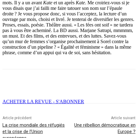
mots. Il y a un avant
Kate
et un après
Kate
. Me croiriez-vous si je
vous disais que j’ai failli me faire tatouer son nom sur l’épaule
droite ? Je vous propose donc, si vous l’acceptez, la lecture d’un
ouvrage par mois, choisi et livré. Je tenterai de diversifier les genres.
Proses, essais, poésie. Théâtre aussi. « Les fées ont soif » ne tardera
pas à vous être acheminé. La BD aussi. Marjane Satrapi, mmmmm,
un must. Et des films, et des entrevues, et des luttes. Savez-vous
qu’un mur de femmes s’organise prochainement à Sorel contre la
construction d’un pipeline ? « Égalité et féminisme » dans la même
phrase, comme d’un appui qui va de soi, sans hésitation.
Facebook
X
Email
Imprimer
ACHETER LA REVUE - S'ABONNER
Article précédent
Article suivant
La crise mondiale des réfugiés
Une rébellion démocratique en
et la crise de l’Union
Europe ?