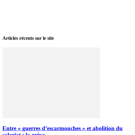
La grève politique et sociale – No 35, printemps 2026
28 avril 2026
Articles récents sur le site
Entre « guerres d’escarmouches » et abolition du
salariat : la grève...