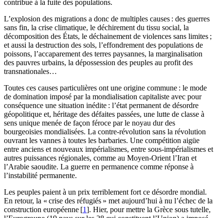
contribue à la fuite des populations.
L’explosion des migrations a donc de multiples causes : des guerres
sans fin, la crise climatique, le déchirement du tissu social, la
décomposition des États, le déchainement de violences sans limites ;
et aussi la destruction des sols, l’effondrement des populations de
poissons, l’accaparement des terres paysannes, la marginalisation
des pauvres urbains, la dépossession des peuples au profit des
transnationales…
Toutes ces causes particulières ont une origine commune : le mode
de domination imposé par la mondialisation capitaliste avec pour
conséquence une situation inédite : l’état permanent de désordre
géopolitique et, héritage des défaites passées, une lutte de classe à
sens unique menée de façon féroce par le noyau dur des
bourgeoisies mondialisées. La contre-révolution sans la révolution
ouvrant les vannes à toutes les barbaries. Une compétition aigüe
entre anciens et nouveaux impérialismes, entre sous-impérialismes et
autres puissances régionales, comme au Moyen-Orient l’Iran et
l’Arabie saoudite. La guerre en permanence comme réponse à
l’instabilité permanente.
Les peuples paient à un prix terriblement fort ce désordre mondial.
En retour, la « crise des réfugiés » met aujourd’hui à nu l’échec de la
construction européenne
[
1
]
. Hier, pour mettre la Grèce sous tutelle,