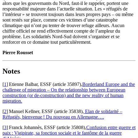
alors que les gouvernants du Nord, faut-il le rappeler, portent une
responsabilité majeure dans l’actuelle situation. Les « réfugiés de
l’intérieur » se trouvent toujours dans leurs propres pays – ou même
sont restés sur place, comme ces victimes d’une catastrophe
climatique qui n’ont pu tenter de trouver refuge ailleurs. Aucun
chiffre officiel ne rend effectivement compte de l’ampleur du
problème. Les solidarités Nord-Sud doivent s’organiser et se
renforcer en ce domaine tout particulièrement.
Pierre Rousset
Notes
[
1
]
Etienne Balbar, ESSF (article 35897),
Borderland Europe and the
challenge of migration – On the relationship between European
construction (or de-construction) and the new reality of human
migration.
[
2
]
Manuel Kellner, ESSF (article 35838),
Elan de solidarité –
Réfugiés, bienvenue ! Du nouveau en Allemagne….
[
3
]
Franck Johannès, ESSF (article 35808),
Confusion entre guerre et
paix : Vigipirate, sa fonction sociale et le fantôme de la guerre