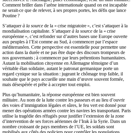
Comment briller dans l’arène internationale quand on est incapable
ne serait-ce que de relever, à ses propres portes, les défis que lance
Poutine ?
S’attaquer
à la source
de la « crise migratoire », c’est s’attaquer à la
mondialisation capitaliste. S’attaquer
à la source
de la « crise
européenne », c’est refonder sur d’autres bases une Europe ouverte
aux peuples à l’Est comme au Sud, à commencer par l’espace
méditerranéen. Cette perspective est essentielle pour permettre une
action dans la durée et ne pas être dupe des discours trompeurs de
nos gouvernants ; à commencer par leurs prétentions humanitaires.
Autant la mobilisation citoyenne en Allemagne témoigne d’un
véritable élan solidaire, autant le patronat germanique porte un
regard cynique sur la situation : jugeant le chômage trop faible, il
souhaite que le pays accueille une main d’œuvre souvent formée,
mais désespérée et prête à accepter tout emploi.
Plus qu’humanitaire, la réponse européenne est bien souvent
militaire. Au nom de la lutte contre les passeurs et au lieu d’ouvrir
des voies d’immigration légales et sûres, le feu vert est donné pour
mener des opérations armées contre les navires les transportant. Paris
utilise la tragédie des réfugiés pour justifier l’extension de la zone
d’intervention de ses forces aériennes de l’Irak à la Syrie. Dans un
nombre croissant de pays membres de l’UE, les soldats sont
mobilisés aux côtés des policiers pour contrôler les populations