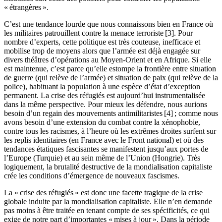
« étrangères ».
C’est une tendance lourde que nous connaissons bien en France où
les militaires patrouillent contre la menace terroriste
[3]
. Pour
nombre d’experts, cette politique est très couteuse, inefficace et
mobilise trop de moyens alors que l’armée est déjà engagée sur
divers théâtres d’opérations au Moyen-Orient et en Afrique. Si elle
est maintenue, c’est parce qu’elle estompe la frontière entre situation
de guerre (qui relève de l’armée) et situation de paix (qui relève de la
police), habituant la population à une espèce d’état d’exception
permanent. La crise des réfugiés est aujourd’hui instrumentalisée
dans la même perspective. Pour mieux les défendre, nous aurions
besoin d’un regain des mouvements antimilitaristes
[4]
; comme nous
avons besoin d’une extension du combat contre la xénophobie,
contre tous les racismes, à l’heure où les extrêmes droites surfent sur
les replis identitaires (en France avec le Front national) et où des
tendances étatiques fascisantes se manifestent jusqu’aux portes de
l’Europe (Turquie) et au sein même de l’Union (Hongrie). Très
logiquement, la brutalité destructive de la mondialisation capitaliste
crée les conditions d’émergence de nouveaux fascismes.
La « crise des réfugiés » est donc une facette tragique de la crise
globale induite par la mondialisation capitaliste. Elle n’en demande
pas moins à être traitée en tenant compte de ses spécificités, ce qui
exige de notre part d’importantes « mises à jour ». Dans la période