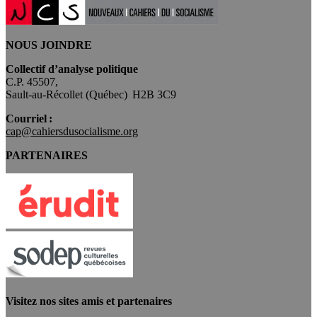
NOUS JOINDRE
Collectif d’analyse politique
C.P. 45507,
Sault-au-Récollet (Québec) H2B 3C9
Courriel :
cap@cahiersdusocialisme.org
PARTENAIRES
Visitez nos sites amis et partenaires