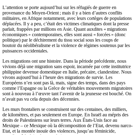
L’attention se porte aujourd’hui sur les réfugiés de guerre en
provenance du Moyen-Orient ; mais il y a bien d’autres conflits
militaires, en Afrique notamment, avec leurs cortèges de populations
déplacées. Il y a peu, c’était des victimes climatiques dont la presse
parlait, frappées par millions en Asie. Quant auxdites « migrations
économiques » contemporaines, elles sont aussi « forcées » (donc
politique) par le déchirement du tissu social sous les coups de
boutoir du néolibéralisme et la violence de régimes soutenus par les
puissances occidentales.
Les migrations ont une histoire. Dans la période précédente, nous
vivions déjà une migration sans espoir, incarnée par cette institutrice
philippine devenue domestique en Italie, précaire, clandestine. Nous
vivons aujourd’hui à l’heure des migrations de survie. Les
Européens n’en sont pas là, mais, signe des temps, dans des pays
comme l’Espagne ou la Grèce de véritables mouvements migratoires
sont à nouveau à l’œuvre tant l’avenir de la jeunesse est bouché. On
n’avait pas vu cela depuis des décennies.
Les murs frontaliers se construisent sur des centaines, des milliers,
de kilomètres, et pas seulement en Europe. En Israël au mépris des
droits de Palestiniens sur leurs terres. Aux États-Unis face au
Mexique – ce Mexique où la décomposition de l’Etat, devenu narco-
Etat, et la montée inouïe des violences, jusqu’au féminicide,