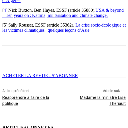
d’Algérie.
[
4
]
Nick Buxton, Ben Hayes, ESSF (article 35880),
USA & beyond
– Ten years on : Katrina, militarisation and climate change.
[5]
Sally Rousset, ESSF (article 35362),
La crise socio-écologique et
les victimes climatiques : quelques leçons d’Asie.
Facebook
X
Email
Imprimer
ACHETER LA REVUE - S'ABONNER
Article précédent
Article suivant
Réapprendre à faire de la
Madame la ministre Lise
politique
Thériault
ARTICLES CONNEXES