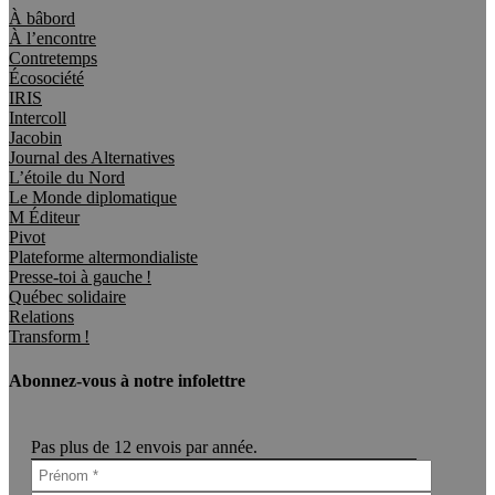
À bâbord
À l’encontre
Contretemps
Écosociété
IRIS
Intercoll
Jacobin
Journal des Alternatives
L’étoile du Nord
Le Monde diplomatique
M Éditeur
Pivot
Plateforme altermondialiste
Presse-toi à gauche !
Québec solidaire
Relations
Transform !
Abonnez-vous à notre infolettre
Pas plus de 12 envois par année.