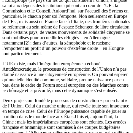
l’Eurogroupe (19 pays sur les 28 qui constituent l’Union) a imposé
sa loi aux dépens des institutions qui sont au cœur de l’UE : la
Commission et le Conseil. Aujourd’hui, sur l’accueil des Syriens en
particulier, le chacun pour soi l’emporte. Non seulement en Europe
de l’Est, mais aussi en France face à l’Italie, des frontières nationales
se referment au sein même de l’espace Schengen de libre circulation.
Dans certains pays, de vastes mouvements de solidarité citoyenne se
sont mobilisés pour accueillir les réfugiés – en Allemagne
notamment
[2]
; dans d’autres, la xénophobie et le racisme
l’emportent au profit d’un pouvoir d’extrême droite – en Hongrie
tout particulièrement.
L’UE existe, mais l’intégration européenne a échoué.
Antidémocratique, le processus de construction de l’Union n’a pas
donné naissance à une citoyenneté européenne. On pouvait espérer
qu’une telle identité commune, solidaire, prenne naissance par en
bas, dans le cadre du Forum social européen ou des Marches contre
le chômage et la précarité, mais cette dynamique s’est enlisée.
Deux projets ont fondé le processus de construction « par en haut »
de l’Union. Celui du marché unique, qui révèle toute son impotence
en temps de crise. Celui de l’Europe puissance capable de jouer sa
partition dans le monde face aux États-Unis et, aujourd’hui, la
Chine ; mais les impérialismes européens sont édentés. Les armées
française et britannique sont soumises à des coupes budgétaires
successives. L’Allemagne, pilier économique, reste un nain militaire.