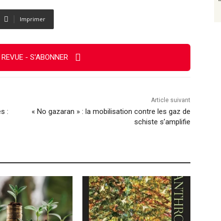
Imprimer
 REVUE - S'ABONNER
Article suivant
s :
« No gazaran » : la mobilisation contre les gaz de
schiste s’amplifie