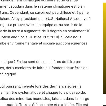
n changement climatique accéléré et de grande
ment soudain dans le système climatique est bien
0 ans. Cependant, ce savoir est peu diffusé et à peine
Richard Alley, président de l’ »U.S. National Academy of
ge » a prouvé avec son équipe qu’au sortir de la
limat de la terre a augmenté de 9 degrés en seulement 10
uption and Social Justice, N.Y 2010). Si cela nous
tombe environnementale et sociale aux conséquences
imatique ? En jeu sont deux manières de faire par
tées, deux manières de faire qui fondent deux ères de
écologique.
util puissant, inventé lors des derniers siècles, la
de manière systématique et chaque fois plus rapide,
éfice des minorités mondiales, laissant dans la marge
t toute la Terre a été occupée et exploitée. Elle est