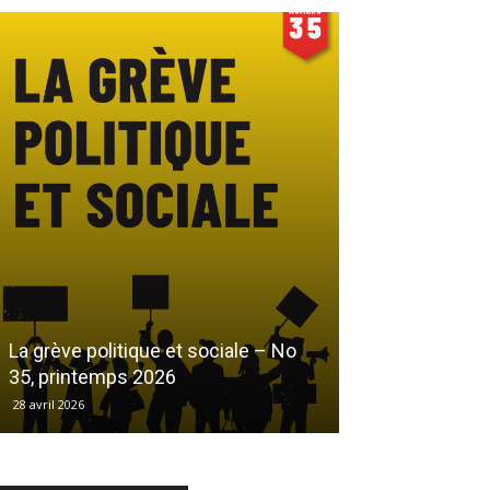
Le droit au log
La grève politique et sociale – No
démarchandisa
35, printemps 2026
automne 2025
28 avril 2026
17 décembre 2025