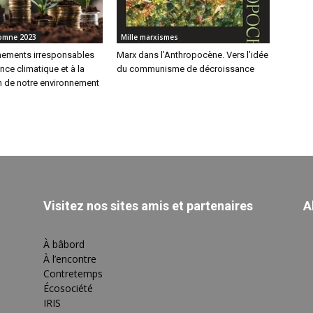
tomne 2023
Mille marxismes
ements irresponsables
Marx dans l’Anthropocène. Vers l’idée
nce climatique et à la
du communisme de décroissance
n de notre environnement
Visitez nos sites amis et partenaires
A
À bâbord
À l’encontre
Contretemps
Écosociété
IRIS