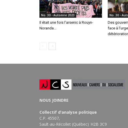
No. 30 - Automne 2023
No. 30 - Au
Il était une fois l’arsenic à Rouyn-
Des gouvern
Noranda…
face à l’urge
détérioratio
NOUS JOINDRE
Collectif d’analyse politique
C.P. 45507,
Sault-au-Récollet (Québec) H2B 3C9