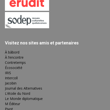
Visitez nos sites amis et partenaires
À bâbord
À l’encontre
Contretemps
Écosociété
IRIS
Intercoll
Jacobin
Journal des Alternatives
L’étoile du Nord
Le Monde diplomatique
M Éditeur
Pivot