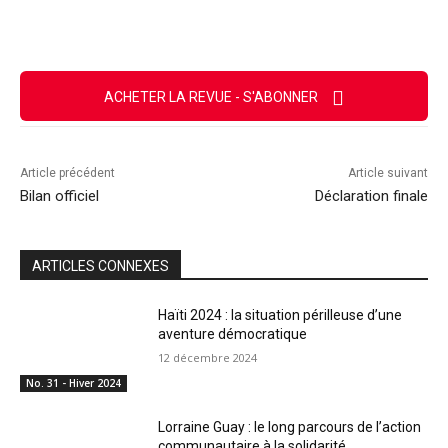
Facebook
X
Email
Imprimer
ACHETER LA REVUE - S'ABONNER
Article précédent
Article suivant
Bilan officiel
Déclaration finale
ARTICLES CONNEXES
Haïti 2024 : la situation périlleuse d’une
aventure démocratique
12 décembre 2024
No. 31 - Hiver 2024
Lorraine Guay : le long parcours de l’action
communautaire à la solidarité