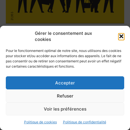
Gérer le consentement aux
cookies
Tous les numéros
Pour le fonctionnement optimal de notre site, nous utilisons des cookies
pour stocker et/ou accéder aux informations des appareils. Le fait de ne
pas consentir ou de retirer son consentement peut avoir un effet négatif
sur certaines caractéristiques et fonctions.
Accepter
La grève politique et sociale – No 35, printemps
L
Refuser
2026
28 avril 2026
Voir les préférences
Politique de cookies
Politique de confidentialité
Articles récents sur le site