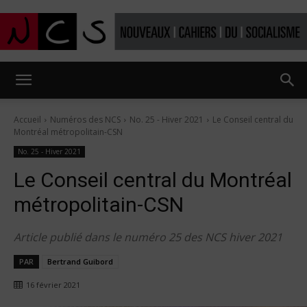
Nouveaux
Accueil
Numéros des NCS
No. 25 - Hiver 2021
Le Conseil central du
Montréal métropolitain-CSN
Cahiers
No. 25 - Hiver 2021
Le Conseil central du Montréal
métropolitain-CSN
du
Article publié dans le numéro 25 des NCS hiver 2021
PAR
Bertrand Guibord
socialisme
16 février 2021