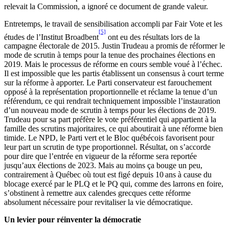
relevait la Commission, a ignoré ce document de grande valeur.
Entretemps, le travail de sensibilisation accompli par Fair Vote et les
[5]
études de l’Institut Broadbent
ont eu des résultats lors de la
campagne électorale de 2015. Justin Trudeau a promis de réformer le
mode de scrutin à temps pour la tenue des prochaines élections en
2019. Mais le processus de réforme en cours semble voué à l’échec.
Il est impossible que les partis établissent un consensus à court terme
sur la réforme à apporter. Le Parti conservateur est farouchement
opposé à la représentation proportionnelle et réclame la tenue d’un
référendum, ce qui rendrait techniquement impossible l’instauration
d’un nouveau mode de scrutin à temps pour les élections de 2019.
Trudeau pour sa part préfère le vote préférentiel qui appartient à la
famille des scrutins majoritaires, ce qui aboutirait à une réforme bien
timide. Le NPD, le Parti vert et le Bloc québécois favorisent pour
leur part un scrutin de type proportionnel. Résultat, on s’accorde
pour dire que l’entrée en vigueur de la réforme sera reportée
jusqu’aux élections de 2023. Mais au moins ça bouge un peu,
contrairement à Québec où tout est figé depuis 10 ans à cause du
blocage exercé par le PLQ et le PQ qui, comme des larrons en foire,
s’obstinent à remettre aux calendes grecques cette réforme
absolument nécessaire pour revitaliser la vie démocratique.
Un levier pour réinventer la démocratie