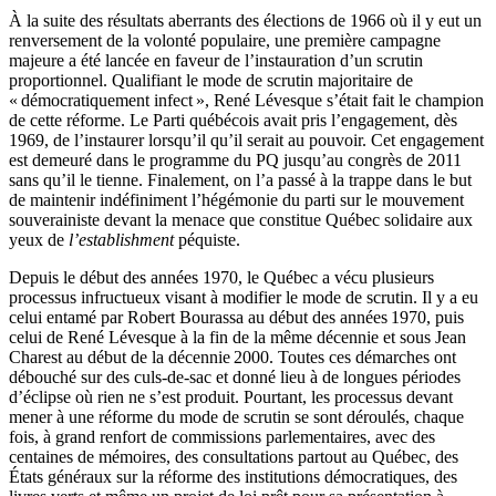
À la suite des résultats aberrants des élections de 1966 où il y eut un
renversement de la volonté populaire, une première campagne
majeure a été lancée en faveur de l’instauration d’un scrutin
proportionnel. Qualifiant le mode de scrutin majoritaire de
« démocratiquement infect », René Lévesque s’était fait le champion
de cette réforme. Le Parti québécois avait pris l’engagement, dès
1969, de l’instaurer lorsqu’il qu’il serait au pouvoir. Cet engagement
est demeuré dans le programme du PQ jusqu’au congrès de 2011
sans qu’il le tienne. Finalement, on l’a passé à la trappe dans le but
de maintenir indéfiniment l’hégémonie du parti sur le mouvement
souverainiste devant la menace que constitue Québec solidaire aux
yeux de
l’establishment
péquiste.
Depuis le début des années 1970, le Québec a vécu plusieurs
processus infructueux visant à modifier le mode de scrutin. Il y a eu
celui entamé par Robert Bourassa au début des années 1970, puis
celui de René Lévesque à la fin de la même décennie et sous Jean
Charest au début de la décennie 2000. Toutes ces démarches ont
débouché sur des culs-de-sac et donné lieu à de longues périodes
d’éclipse où rien ne s’est produit. Pourtant, les processus devant
mener à une réforme du mode de scrutin se sont déroulés, chaque
fois, à grand renfort de commissions parlementaires, avec des
centaines de mémoires, des consultations partout au Québec, des
États généraux sur la réforme des institutions démocratiques, des