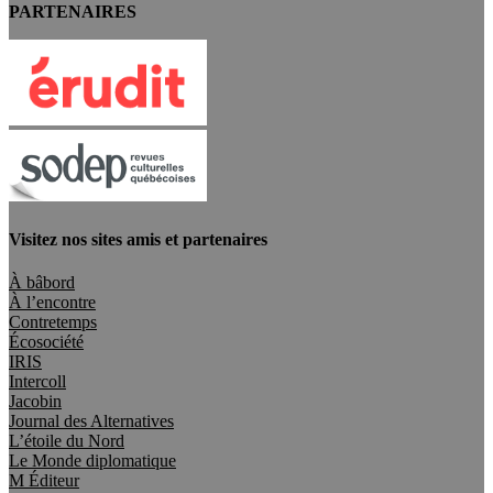
PARTENAIRES
Visitez nos sites amis et partenaires
À bâbord
À l’encontre
Contretemps
Écosociété
IRIS
Intercoll
Jacobin
Journal des Alternatives
L’étoile du Nord
Le Monde diplomatique
M Éditeur