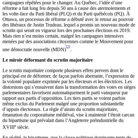
campagnes répétées pour le changer. Au Québec, l’idée d’une
réforme a fait long feu depuis 50 ans à cause des atermoiements et
les volte-face du Parti libéral (PLQ) et du Parti québécois (PQ). À
Ottawa, un processus de réforme a débuté avec le retour au pouvoir
des libéraux de Justin Trudeau, lequel a promis un nouveau mode de
scrutin qui serait en vigueur lors des prochaines élections en 2019.
Mais rien n’est moins certain, malgré les campagnes intensives
menées par des associations citoyennes comme le Mouvement pour
[2]
une démocratie nouvelle (MDN)
.
Le miroir déformant du scrutin majoritaire
Le scrutin majoritaire comporte plusieurs effets pervers dont le
principal est de déformer, de façon parfois aberrante, l’expression de
la volonté populaire exprimée par les électeurs et les électrices. Les
distorsions qui s’ensuivent dans la transformation des votes en sièges
parlementaires favorisent automatiquement le parti vainqueur par
rapport aux partis d’opposition. Les tiers partis se voient parfois
même exclus du Parlement malgré une proportion substantielle
d’appuis électoraux. La règle d’airain du scrutin majoritaire,
émanation du corporatisme médiéval, vise à maintenir l’étroit carcan
du bipartisme qui prévalait dans l’Angleterre préindustrielle du
e
XVIII
siècle.
En réalité, le bipartisme, que la classe politique dominante tente de