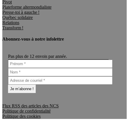
Pivot
Plateforme altermondialiste
Presse-toi à gauche !
Québec solidaire
Relations
Transform !
Abonnez-vous à notre infolettre
Pas plus de 12 envois par année.
Flux RSS des articles des NCS
Politique de confidentialité
Politique des cookies