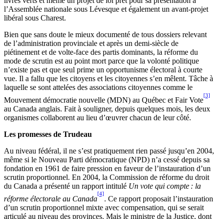
livres verts et même un projet de loi prêt pour sa présentation à
l’Assemblée nationale sous Lévesque et également un avant-projet
libéral sous Charest.
Bien que sans doute le mieux documenté de tous dossiers relevant
de l’administration provinciale et après un demi-siècle de
piétinement et de volte-face des partis dominants, la réforme du
mode de scrutin est au point mort parce que la volonté politique
n’existe pas et que seul prime un opportunisme électoral à courte
vue. Il a fallu que les citoyens et les citoyennes s’en mêlent. Tâche à
laquelle se sont attelées des associations citoyennes comme le
[3]
Mouvement démocratie nouvelle (MDN) au Québec et Fair Vote
au Canada anglais. Fait à souligner, depuis quelques mois, les deux
organismes collaborent au lieu d’œuvrer chacun de leur côté.
Les promesses de Trudeau
Au niveau fédéral, il ne s’est pratiquement rien passé jusqu’en 2004,
même si le Nouveau Parti démocratique (NPD) n’a cessé depuis sa
fondation en 1961 de faire pression en faveur de l’instauration d’un
scrutin proportionnel. En 2004, la Commission de réforme du droit
du Canada a présenté un rapport intitulé
Un vote qui compte : la
[4]
réforme électorale au Canada
. Ce rapport proposait l’instauration
d’un scrutin proportionnel mixte avec compensation, qui se serait
articulé au niveau des provinces. Mais le ministre de la Justice, dont