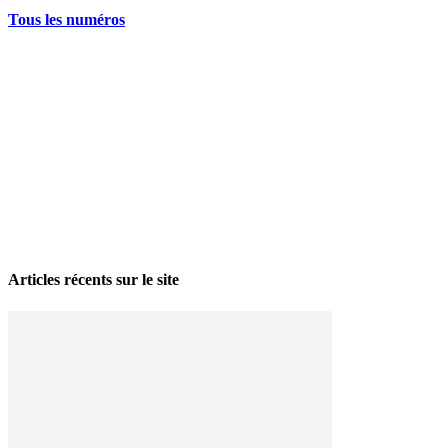
Tous les numéros
La grève politique et sociale – No 35, printemps 2026
28 avril 2026
Articles récents sur le site