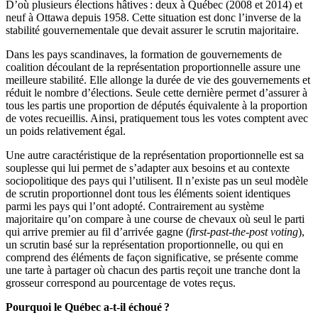
D’où plusieurs élections hâtives : deux à Québec (2008 et 2014) et
neuf à Ottawa depuis 1958. Cette situation est donc l’inverse de la
stabilité gouvernementale que devait assurer le scrutin majoritaire.
Dans les pays scandinaves, la formation de gouvernements de
coalition découlant de la représentation proportionnelle assure une
meilleure stabilité. Elle allonge la durée de vie des gouvernements et
réduit le nombre d’élections. Seule cette dernière permet d’assurer à
tous les partis une proportion de députés équivalente à la proportion
de votes recueillis. Ainsi, pratiquement tous les votes comptent avec
un poids relativement égal.
Une autre caractéristique de la représentation proportionnelle est sa
souplesse qui lui permet de s’adapter aux besoins et au contexte
sociopolitique des pays qui l’utilisent. Il n’existe pas un seul modèle
de scrutin proportionnel dont tous les éléments soient identiques
parmi les pays qui l’ont adopté. Contrairement au système
majoritaire qu’on compare à une course de chevaux où seul le parti
qui arrive premier au fil d’arrivée gagne (
first-past-the-post voting
),
un scrutin basé sur la représentation proportionnelle, ou qui en
comprend des éléments de façon significative, se présente comme
une tarte à partager où chacun des partis reçoit une tranche dont la
grosseur correspond au pourcentage de votes reçus.
Pourquoi le Québec a-t-il échoué ?