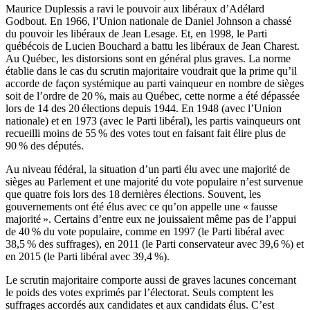
Maurice Duplessis a ravi le pouvoir aux libéraux d’Adélard
Godbout. En 1966, l’Union nationale de Daniel Johnson a chassé
du pouvoir les libéraux de Jean Lesage. Et, en 1998, le Parti
québécois de Lucien Bouchard a battu les libéraux de Jean Charest.
Au Québec, les distorsions sont en général plus graves. La norme
établie dans le cas du scrutin majoritaire voudrait que la prime qu’il
accorde de façon systémique au parti vainqueur en nombre de sièges
soit de l’ordre de 20 %, mais au Québec, cette norme a été dépassée
lors de 14 des 20 élections depuis 1944. En 1948 (avec l’Union
nationale) et en 1973 (avec le Parti libéral), les partis vainqueurs ont
recueilli moins de 55 % des votes tout en faisant fait élire plus de
90 % des députés.
Au niveau fédéral, la situation d’un parti élu avec une majorité de
sièges au Parlement et une majorité du vote populaire n’est survenue
que quatre fois lors des 18 dernières élections. Souvent, les
gouvernements ont été élus avec ce qu’on appelle une « fausse
majorité ». Certains d’entre eux ne jouissaient même pas de l’appui
de 40 % du vote populaire, comme en 1997 (le Parti libéral avec
38,5 % des suffrages), en 2011 (le Parti conservateur avec 39,6 %) et
en 2015 (le Parti libéral avec 39,4 %).
Le scrutin majoritaire comporte aussi de graves lacunes concernant
le poids des votes exprimés par l’électorat. Seuls comptent les
suffrages accordés aux candidates et aux candidats élus. C’est