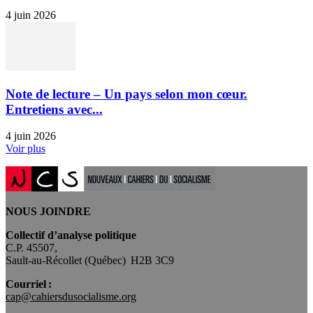
4 juin 2026
Note de lecture – Un pays selon mon cœur.
Entretiens avec...
4 juin 2026
Voir plus
NOUS JOINDRE
Collectif d’analyse politique
C.P. 45507,
Sault-au-Récollet (Québec) H2B 3C9
Courriel :
cap@cahiersdusocialisme.org