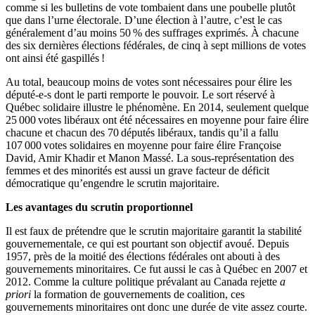
comme si les bulletins de vote tombaient dans une poubelle plutôt
que dans l’urne électorale. D’une élection à l’autre, c’est le cas
généralement d’au moins 50 % des suffrages exprimés. À chacune
des six dernières élections fédérales, de cinq à sept millions de votes
ont ainsi été gaspillés !
Au total, beaucoup moins de votes sont nécessaires pour élire les
député-e-s dont le parti remporte le pouvoir. Le sort réservé à
Québec solidaire illustre le phénomène. En 2014, seulement quelque
25 000 votes libéraux ont été nécessaires en moyenne pour faire élire
chacune et chacun des 70 députés libéraux, tandis qu’il a fallu
107 000 votes solidaires en moyenne pour faire élire Françoise
David, Amir Khadir et Manon Massé. La sous-représentation des
femmes et des minorités est aussi un grave facteur de déficit
démocratique qu’engendre le scrutin majoritaire.
Les avantages du scrutin proportionnel
Il est faux de prétendre que le scrutin majoritaire garantit la stabilité
gouvernementale, ce qui est pourtant son objectif avoué. Depuis
1957, près de la moitié des élections fédérales ont abouti à des
gouvernements minoritaires. Ce fut aussi le cas à Québec en 2007 et
2012. Comme la culture politique prévalant au Canada rejette
a
priori
la formation de gouvernements de coalition, ces
gouvernements minoritaires ont donc une durée de vite assez courte.