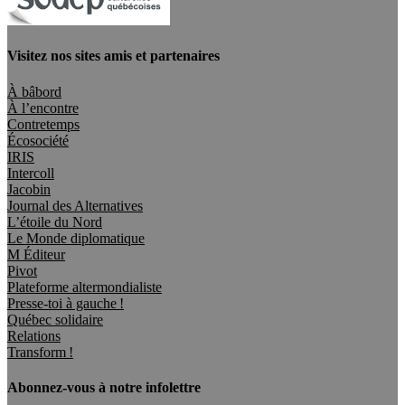
Visitez nos sites amis et partenaires
À bâbord
À l’encontre
Contretemps
Écosociété
IRIS
Intercoll
Jacobin
Journal des Alternatives
L’étoile du Nord
Le Monde diplomatique
M Éditeur
Pivot
Plateforme altermondialiste
Presse-toi à gauche !
Québec solidaire
Relations
Transform !
Abonnez-vous à notre infolettre