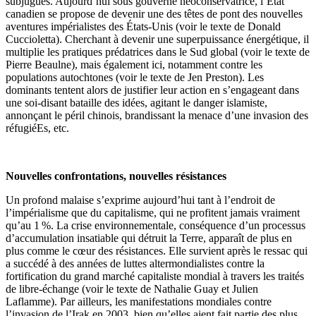
subjugués. Aujourd’hui sous gouverne néoconservatrice, l’État
canadien se propose de devenir une des têtes de pont des nouvelles
aventures impérialistes des États-Unis (voir le texte de Donald
Cuccioletta). Cherchant à devenir une superpuissance énergétique, il
multiplie les pratiques prédatrices dans le Sud global (voir le texte de
Pierre Beaulne), mais également ici, notamment contre les
populations autochtones (voir le texte de Jen Preston). Les
dominants tentent alors de justifier leur action en s’engageant dans
une soi-disant bataille des idées, agitant le danger islamiste,
annonçant le péril chinois, brandissant la menace d’une invasion des
réfugiéEs, etc.
Nouvelles confrontations, nouvelles résistances
Un profond malaise s’exprime aujourd’hui tant à l’endroit de
l’impérialisme que du capitalisme, qui ne profitent jamais vraiment
qu’au 1 %. La crise environnementale, conséquence d’un processus
d’accumulation insatiable qui détruit la Terre, apparaît de plus en
plus comme le cœur des résistances. Elle survient après le ressac qui
a succédé à des années de luttes altermondialistes contre la
fortification du grand marché capitaliste mondial à travers les traités
de libre-échange (voir le texte de Nathalie Guay et Julien
Laflamme). Par ailleurs, les manifestations mondiales contre
l’invasion de l’Irak en 2003, bien qu’elles aient fait partie des plus