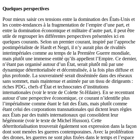
Quelques perspectives
Pour mieux saisir ces tensions entre la domination des États-Unis et
les contre-tendances à la fragmentation de l’empire d’une part, et
entre la domination économique et militaire d’autre part, il peut être
utile de regrouper les différentes perspectives présentées ici en
quelques courants. Selon un premier courant, inspiré par l’approche
postimpérialiste de Hardt et Negri, il n’y aurait plus de rivalités
interimpériales comme au temps de la Première Guerre mondiale,
mais plutôt une immense entité qu’ils appellent l’Empire. Ce dernier,
n’étant pas organisé autour d’un État, serait plutôt mû par une
dynamique déterritorialisée et décentralisée, à la fois plus diffuse et
plus profonde. La souveraineté serait disséminée dans des réseaux
sans sommet, mais maintenue et animée par un tissu de dirigeants :
riches PDG, chefs d’État et technocrates d’institutions
internationales (voir le texte de Colette St-Hilaire). En se recentrant
autour d’une perspective économique, ce courant n’identifie plus
l’impérialisme comme étant le fait des États, mais plutôt comme
étant celui des corporations transnationales qui dictent leurs règles
aux États par des traités internationaux qui consolident leur
hégémonie (voir le texte de Michel Husson). Cette
déterritorialisation trouverait également son expression dans la façon
dont sont menées les guerres contemporaines. Avec la prolifération
des drones, les guerres ne sont plus fixées dans le temps et l’espace