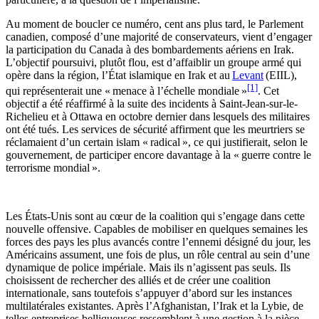
Au moment de boucler ce numéro, cent ans plus tard, le Parlement
canadien, composé d’une majorité de conservateurs, vient d’engager
la participation du Canada à des bombardements aériens en Irak.
L’objectif poursuivi, plutôt flou, est d’affaiblir un groupe armé qui
opère dans la région, l’État islamique en Irak et au
Levant
(EIIL),
[1]
qui représenterait une « menace à l’échelle mondiale »
. Cet
objectif a été réaffirmé à la suite des incidents à Saint-Jean-sur-le-
Richelieu et à Ottawa en octobre dernier dans lesquels des militaires
ont été tués. Les services de sécurité affirment que les meurtriers se
réclamaient d’un certain islam « radical », ce qui justifierait, selon le
gouvernement, de participer encore davantage à la « guerre contre le
terrorisme mondial ».
Les États-Unis sont au cœur de la coalition qui s’engage dans cette
nouvelle offensive. Capables de mobiliser en quelques semaines les
forces des pays les plus avancés contre l’ennemi désigné du jour, les
Américains assument, une fois de plus, un rôle central au sein d’une
dynamique de police impériale. Mais ils n’agissent pas seuls. Ils
choisissent de rechercher des alliés et de créer une coalition
internationale, sans toutefois s’appuyer d’abord sur les instances
multilatérales existantes. Après l’Afghanistan, l’Irak et la Lybie, de
telles entreprises belliqueuses ressemblent à une gestion à la pièce