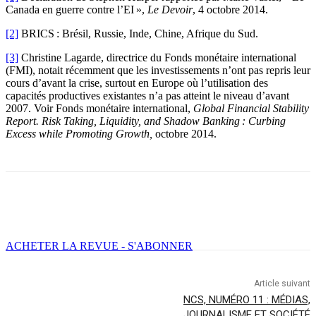
Canada en guerre contre l’EI »,
Le Devoir
, 4 octobre 2014.
[2]
BRICS : Brésil, Russie, Inde, Chine, Afrique du Sud.
[3]
Christine Lagarde, directrice du Fonds monétaire international
(FMI), notait récemment que les investissements n’ont pas repris leur
cours d’avant la crise, surtout en Europe où l’utilisation des
capacités productives existantes n’a pas atteint le niveau d’avant
2007. Voir Fonds monétaire international,
Global Financial Stability
Report. Risk Taking, Liquidity, and Shadow Banking : Curbing
Excess while Promoting Growth,
octobre 2014.
Facebook
X
Email
Imprimer
ACHETER LA REVUE - S'ABONNER
Article suivant
NCS, NUMÉRO 11 : MÉDIAS,
JOURNALISME ET SOCIÉTÉ