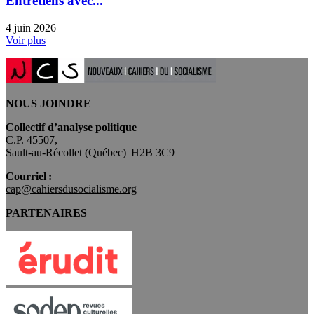
Entretiens avec...
4 juin 2026
Voir plus
NOUS JOINDRE
Collectif d’analyse politique
C.P. 45507,
Sault-au-Récollet (Québec) H2B 3C9
Courriel :
cap@cahiersdusocialisme.org
PARTENAIRES