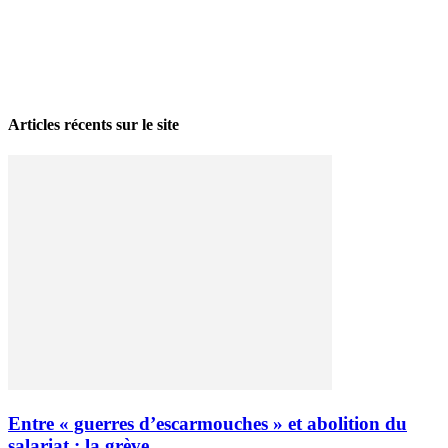
La grève politique et sociale – No 35, printemps 2026
28 avril 2026
Articles récents sur le site
Entre « guerres d’escarmouches » et abolition du
salariat : la grève...