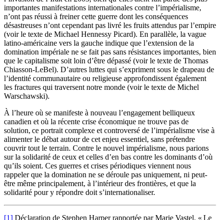
importantes manifestations internationales contre l’impérialisme,
n’ont pas réussi à freiner cette guerre dont les conséquences
désastreuses n’ont cependant pas livré les fruits attendus par l’empire
(voir le texte de Michael Hennessy Picard). En parallèle, la vague
latino-américaine vers la gauche indique que l’extension de la
domination impériale ne se fait pas sans résistances importantes, bien
que le capitalisme soit loin d’être dépassé (voir le texte de Thomas
Chiasson-LeBel). D’autres luttes qui s’expriment sous le drapeau de
l’identité communautaire ou religieuse approfondissent également
les fractures qui traversent notre monde (voir le texte de Michel
Warschawski).
À l’heure où se manifeste à nouveau l’engagement belliqueux
canadien et où la récente crise économique ne trouve pas de
solution, ce portrait complexe et controversé de l’impérialisme vise à
alimenter le débat autour de cet enjeu essentiel, sans prétendre
couvrir tout le terrain. Contre le nouvel impérialisme, nous parions
sur la solidarité de ceux et celles d’en bas contre les dominants d’où
qu’ils soient. Ces guerres et crises périodiques viennent nous
rappeler que la domination ne se déroule pas uniquement, ni peut-
être même principalement, à l’intérieur des frontières, et que la
solidarité pour y répondre doit s’internationaliser.
[1]
Déclaration de Stephen Harper rapportée par Marie Vastel, « Le