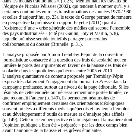
dans les médias traditionnels » (p. 25). Mentionnant les travaux de
l’équipe de Nicolas Pélissier (2002), qui tendent à montrer qu’il y a
certaines continuités entre les transformations des années 1970-1980
et celles d’aujourd’hui (p. 23), le texte de George permet de remettre
en perspective la prémisse du rapport Payette (2011) quant à
l’existence d’une « crise générale des médias qui secoue l’ensemble
des pays industrialisés » (cité par Gaulin, Joly et Martin, p. 8),
laquelle prémisse semble toutefois partagée par certains
collaborateurs du dossier (Brunelle, p. 31).
L’analyse proposée par Simon Tremblay-Pépin de la couverture
journalistique consacrée à la question des frais de scolarité met en
lumière le poids des arguments en faveur de la hausse des frais de
scolarité dans les quotidiens québécois entre 2005 et 2010.
L’analyse quantitative de contenu proposée par Tremblay-Pépin
expose très clairement l’engagement du journal
La Presse
dans la
campagne prohausse, surtout au niveau de la page éditoriale. Si les
résultats de cette enquête ont nécessairement une portée limitée, ce
que reconnaît l’auteur (p. 149), ils permettent néanmoins de
confirmer empiriquement certaines des orientations idéologiques
souvent prêtées à différents médias québécois et invitent à l’emploi
et au développement d’outils de mesure et d’analyse plus affinés
(p. 149). Cette mise en perspective éclaire également la manière dont
l’opinion publique a bien été « préparée » par les deux camps bien
avant l’annonce de la hausse et les grèves étudiantes.