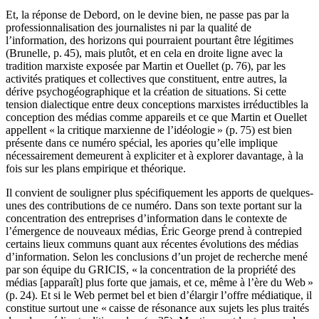
Et, la réponse de Debord, on le devine bien, ne passe pas par la
professionnalisation des journalistes ni par la qualité de
l’information, des horizons qui pourraient pourtant être légitimes
(Brunelle, p. 45), mais plutôt, et en cela en droite ligne avec la
tradition marxiste exposée par Martin et Ouellet (p. 76), par les
activités pratiques et collectives que constituent, entre autres, la
dérive psychogéographique et la création de situations. Si cette
tension dialectique entre deux conceptions marxistes irréductibles la
conception des médias comme appareils et ce que Martin et Ouellet
appellent « la critique marxienne de l’idéologie » (p. 75) est bien
présente dans ce numéro spécial, les apories qu’elle implique
nécessairement demeurent à expliciter et à explorer davantage, à la
fois sur les plans empirique et théorique.
Il convient de souligner plus spécifiquement les apports de quelques-
unes des contributions de ce numéro. Dans son texte portant sur la
concentration des entreprises d’information dans le contexte de
l’émergence de nouveaux médias, Éric George prend à contrepied
certains lieux communs quant aux récentes évolutions des médias
d’information. Selon les conclusions d’un projet de recherche mené
par son équipe du GRICIS, « la concentration de la propriété des
médias [apparaît] plus forte que jamais, et ce, même à l’ère du Web »
(p. 24). Et si le Web permet bel et bien d’élargir l’offre médiatique, il
constitue surtout une « caisse de résonance aux sujets les plus traités