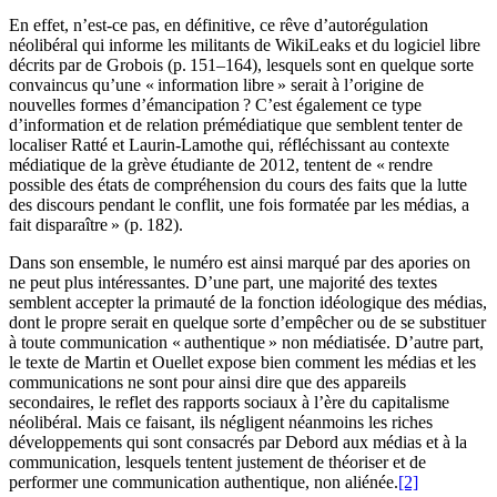
En effet, n’est-ce pas, en définitive, ce rêve d’autorégulation
néolibéral qui informe les militants de WikiLeaks et du logiciel libre
décrits par de Grobois (p. 151–164), lesquels sont en quelque sorte
convaincus qu’une « information libre » serait à l’origine de
nouvelles formes d’émancipation ? C’est également ce type
d’information et de relation prémédiatique que semblent tenter de
localiser Ratté et Laurin-Lamothe qui, réfléchissant au contexte
médiatique de la grève étudiante de 2012, tentent de « rendre
possible des états de compréhension du cours des faits que la lutte
des discours pendant le conflit, une fois formatée par les médias, a
fait disparaître » (p. 182).
Dans son ensemble, le numéro est ainsi marqué par des apories on
ne peut plus intéressantes. D’une part, une majorité des textes
semblent accepter la primauté de la fonction idéologique des médias,
dont le propre serait en quelque sorte d’empêcher ou de se substituer
à toute communication « authentique » non médiatisée. D’autre part,
le texte de Martin et Ouellet expose bien comment les médias et les
communications ne sont pour ainsi dire que des appareils
secondaires, le reflet des rapports sociaux à l’ère du capitalisme
néolibéral. Mais ce faisant, ils négligent néanmoins les riches
développements qui sont consacrés par Debord aux médias et à la
communication, lesquels tentent justement de théoriser et de
performer une communication authentique, non aliénée.
[2]