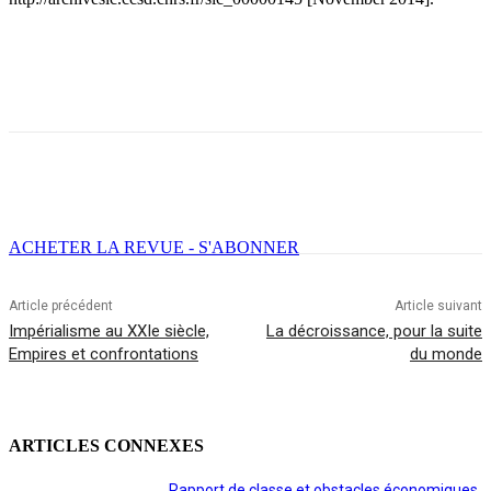
Facebook
X
Email
Imprimer
ACHETER LA REVUE - S'ABONNER
Article précédent
Article suivant
Impérialisme au XXIe siècle,
La décroissance, pour la suite
Empires et confrontations
du monde
ARTICLES CONNEXES
Rapport de classe et obstacles économiques