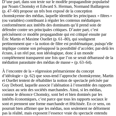
D’une part, dans son texte sur le modèle propagandiste popularisé
par Noam Chomsky et Edward S. Herman, Normand Baillargeon
(p. 47–60) propose un très bon exposé de la conception
chomskyenne des médias, laquelle identifie les principaux « filtres »
(ou variables) contribuant à réguler les contenus médiatiques
conformément aux intérêts des dominants qu’il prend soin de
défendre contre ses principales critiques. D’autre part, c’est
précisément ce modèle propagandiste qui est critiqué ensuite par
Éric Martin et Maxime Ouellet (p. 61–80), qui soulignent
pertinemment que « la notion de filtre est problématique, puisqu’elle
implique comme son présupposé la possibilité d’accéder, par-delà les
écrans, à un réel pur, non idéologique, donc à un monde
complètement transparent une fois que l’on se serait débarrassé de la
médiation parasitaire des médias de masse » (p. 63–64).
À l’encontre de la « régression prémarxienne du concept
d’idéologie » (p. 62) que sous-tend l’approche chomskyenne, Martin
et Ouellet tentent de réhabiliter la notion de spectacle précisée par
Guy Debord, laquelle associe l’aliénation à l’ensemble des rapports
sociaux au sein des sociétés marchandes. Ainsi, si les médias,
comme le dénonce Chomsky, sont bel et bien dominés par les
intérêts économiques, c’est parce que tous les rapports sociaux le
sont et prennent une forme marchande et fétichisée. En ce sens, on
pourrait bien affirmer que les médias, non seulement ne déforment
pas la réalité, mais exposent l’essence vraie du spectacle entendu