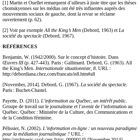
[1] Martin et Ouellet remarquent d’ailleurs à juste titre que les thèses
chomskyennes sur les médias ont été très influentes auprès des
mouvements sociaux de gauche, dont la revue se réclame
ouvertement (p. 62).
[2] Voir par exemple
All the King’s Men
(Debord, 1963) et
La
société du spectacle
(Debord, 1967).
RÉFÉRENCES
Benjamin, W. (1942/2000). Sur le concept d’histoire. Dans
Œuvres III
(p. 427-443). Paris : Gallimard. Debord, G. (1963). All
the King’s Men.
Internationale situationniste, 8
. URL :
http://debordiana.chez.com/francais/is8.htm#all
[November, 2014]. Debord, G. (1967).
La société du spectacle
.
Paris : Buchet-Chastel.
Payette, D. (2011).
L’information au Québec, un intérêt public
.
Groupe de travail sur le journalisme et l’avenir de l’information au
Québec. Québec : Ministère de la Culture, des Communications et
de la Condition féminine.
Pélissier, N. (2002).
L’information en-ligne : un nouveau paradigme
pour la médiation journalistique ?
URL :
http://archivesic.ccsd.cnrs.fr/sic_00000145 [November 2014].