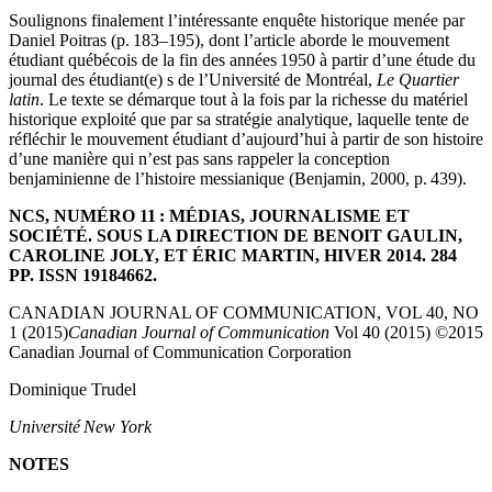
Soulignons finalement l’intéressante enquête historique menée par
Daniel Poitras (p. 183–195), dont l’article aborde le mouvement
étudiant québécois de la fin des années 1950 à partir d’une étude du
journal des étudiant(e) s de l’Université de Montréal,
Le Quartier
latin
. Le texte se démarque tout à la fois par la richesse du matériel
historique exploité que par sa stratégie analytique, laquelle tente de
réfléchir le mouvement étudiant d’aujourd’hui à partir de son histoire
d’une manière qui n’est pas sans rappeler la conception
benjaminienne de l’histoire messianique (Benjamin, 2000, p. 439).
NCS, NUMÉRO 11 : MÉDIAS, JOURNALISME ET
SOCIÉTÉ. SOUS LA DIRECTION DE BENOIT GAULIN,
CAROLINE JOLY, ET ÉRIC MARTIN, HIVER 2014. 284
PP. ISSN 19184662.
CANADIAN JOURNAL OF COMMUNICATION, VOL 40, NO
1 (2015)
Canadian Journal of Communication
Vol 40 (2015) ©2015
Canadian Journal of Communication Corporation
Dominique Trudel
Université
New York
NOTES