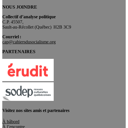
NOUS JOINDRE
Collectif d’analyse politique
C.P. 45507,
Sault-au-Récollet (Québec) H2B 3C9
Courriel :
cap@cahiersdusocialisme.org
PARTENAIRES
Visitez nos sites amis et partenaires
À bâbord
À l’encontre