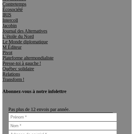
Contretemps
Écosociété
IRIS
Intercoll
Jacobin
Journal des Alternatives
L’étoile du Nord
Le Monde diplomatique
M Éditeur
Pivot
Plateforme altermondialiste
Presse-toi à gauche !
Québec solidaire
Relations
Transform !
Abonnez-vous à notre infolettre
Pas plus de 12 envois par année.