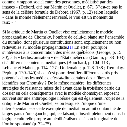
comme « rapport social entre des personnes, médiatisé par des
images » (Debord, cité par Martin et Ouellet, p. 67). N’est-ce pas le
sens de la célèbre formule de Debord (1967, p. 12) selon laquelle
« dans le monde réellement renversé, le vrai est un moment du
faux » ?
Si la critique de Martin et Ouellet vise explicitement le modèle
propagandiste de Chomsky, l’ombre de celui-ci plane sur l’ensemble
du numéro, dont plusieurs contributions sont, explicitement ou non,
redevables au modèle propagandiste.
[1]
En effet, pourquoi
s’intéresser à la concentration des médias québécois (George, p. 15–
30), à la « berlusconisation » de l’État québécois (Gaulin, p. 83–103)
et à différents contenus médiatiques (Bouchard, p. 104–113 ;
Leblanc et Maheu, p. 114–127 ; Dudemaine, p. 128–138 ; Tremblay-
Pépin, p. 139–149) si ce n’est pour identifier différents partis pris
potentiels dans les médias, c’est-à-dire certains des « filtres »
identifiés par Chomsky ? De la même manière, les différentes
stratégies de résistance mises de l’avant dans la troisième partie du
dossier en cela conséquentes avec le modèle chomskyen reposent
souvent sur une anthropologie libérale qui est également l’objet de la
critique de Martin et Ouellet, selon lesquels l’utopie d’une
interdépendance sociale exempte de médiation aurait contaminé de
larges pans d’une gauche, qui, ce faisant, s’inscrit pleinement dans la
logique culturelle propre au néolibéralisme et à son imaginaire de
l’ordre spontané (p. 72–75).