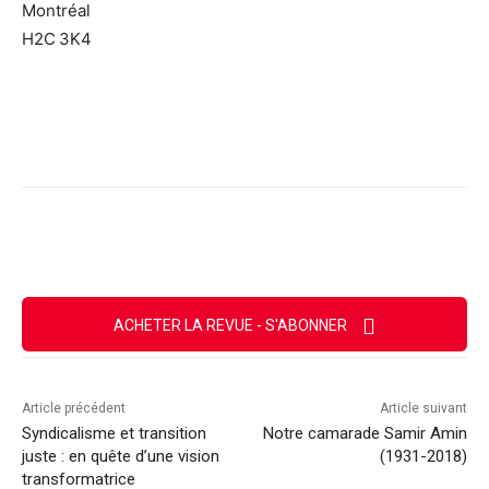
Montréal
H2C 3K4
Facebook
X
Email
Imprimer
ACHETER LA REVUE - S'ABONNER
Article précédent
Article suivant
Syndicalisme et transition
Notre camarade Samir Amin
juste : en quête d’une vision
(1931-2018)
transformatrice