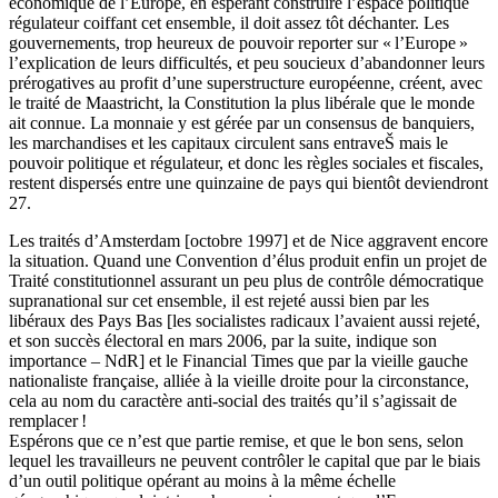
économique de l’Europe, en espérant construire l’espace politique
régulateur coiffant cet ensemble, il doit assez tôt déchanter. Les
gouvernements, trop heureux de pouvoir reporter sur « l’Europe »
l’explication de leurs difficultés, et peu soucieux d’abandonner leurs
prérogatives au profit d’une superstructure européenne, créent, avec
le traité de Maastricht, la Constitution la plus libérale que le monde
ait connue. La monnaie y est gérée par un consensus de banquiers,
les marchandises et les capitaux circulent sans entraveŠ mais le
pouvoir politique et régulateur, et donc les règles sociales et fiscales,
restent dispersés entre une quinzaine de pays qui bientôt deviendront
27.
Les traités d’Amsterdam [octobre 1997] et de Nice aggravent encore
la situation. Quand une Convention d’élus produit enfin un projet de
Traité constitutionnel assurant un peu plus de contrôle démocratique
supranational sur cet ensemble, il est rejeté aussi bien par les
libéraux des Pays Bas [les socialistes radicaux l’avaient aussi rejeté,
et son succès électoral en mars 2006, par la suite, indique son
importance – NdR] et le Financial Times que par la vieille gauche
nationaliste française, alliée à la vieille droite pour la circonstance,
cela au nom du caractère anti-social des traités qu’il s’agissait de
remplacer !
Espérons que ce n’est que partie remise, et que le bon sens, selon
lequel les travailleurs ne peuvent contrôler le capital que par le biais
d’un outil politique opérant au moins à la même échelle