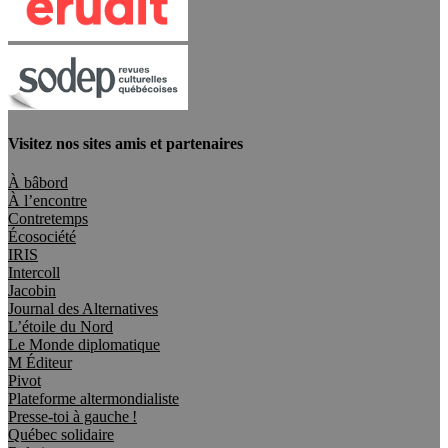
Visitez nos sites amis et partenaires
À bâbord
À l’encontre
Contretemps
Écosociété
IRIS
Intercoll
Jacobin
Journal des Alternatives
L’étoile du Nord
Le Monde diplomatique
M Éditeur
Pivot
Plateforme altermondialiste
Presse-toi à gauche !
Québec solidaire