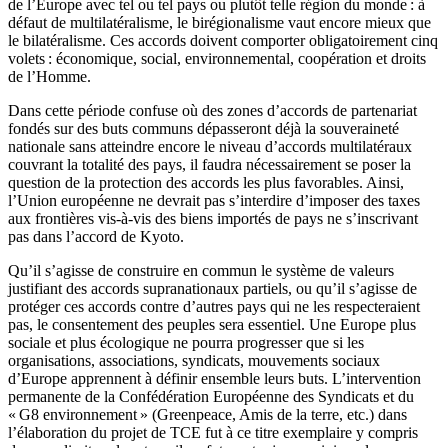
de l’Europe avec tel ou tel pays ou plutôt telle région du monde : à
défaut de multilatéralisme, le birégionalisme vaut encore mieux que
le bilatéralisme. Ces accords doivent comporter obligatoirement cinq
volets : économique, social, environnemental, coopération et droits
de l’Homme.
Dans cette période confuse où des zones d’accords de partenariat
fondés sur des buts communs dépasseront déjà la souveraineté
nationale sans atteindre encore le niveau d’accords multilatéraux
couvrant la totalité des pays, il faudra nécessairement se poser la
question de la protection des accords les plus favorables. Ainsi,
l’Union européenne ne devrait pas s’interdire d’imposer des taxes
aux frontières vis-à-vis des biens importés de pays ne s’inscrivant
pas dans l’accord de Kyoto.
Qu’il s’agisse de construire en commun le système de valeurs
justifiant des accords supranationaux partiels, ou qu’il s’agisse de
protéger ces accords contre d’autres pays qui ne les respecteraient
pas, le consentement des peuples sera essentiel. Une Europe plus
sociale et plus écologique ne pourra progresser que si les
organisations, associations, syndicats, mouvements sociaux
d’Europe apprennent à définir ensemble leurs buts. L’intervention
permanente de la Confédération Européenne des Syndicats et du
« G8 environnement » (Greenpeace, Amis de la terre, etc.) dans
l’élaboration du projet de TCE fut à ce titre exemplaire y compris