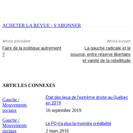
Facebook
X
Email
Imprimer
ACHETER LA REVUE - S'ABONNER
Article précédent
Article suivant
Faire de la politique autrement
La gauche radicale et le
?
pouvoir, entre réserve libertaire
et vanité de la rebellitude
ARTICLES CONNEXES
État des lieux de l’extrême droite au Québec
Gauche /
en 2019
Mouvements
sociaux
16 septembre 2019
Gauche /
Le PQ n’a plus la moindre crédibilité
Mouvements
sociaux
2 mars 2016