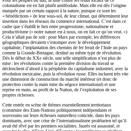
Pour les peuples du sud, la lutte contre les relais locaux de ce
colonialisme est en fait plutôt antiféodale. Mais elle est dès l’origine
marquée par un certain rapport à la nature, puisque ce sont les
« bénédictions » de leur sous-sol, de leur climat, qui déterminent leur
insertion dans les réseaux du commerce international. C’est dans ce
cadre que s’établît le lien entre progressisme, nationalisme et
productivisme (« notre nature est à nous, on en fait ce qu’on veut. »)
Cela n’allait pas de soit : pour Marx par exemple, les différences
géographiques devaient s’estomper avec le développement
capitaliste, l’implantation des chemins de fer ferait de l’Inde un pays
comme la Grande-Bretagne, destiné au même type de révolution.
Dès le début du XXe siècle, une telle simplification n’est plus de
mise : les révolutions contre la première division du travail se
déclenchent d’abord à la périphérie du capitalisme industriel, avec la
révolution mexicaine, puis la révolution russe. Elles incluent très vite
une dimension de construction du marché intérieur (et donc de
protection contre la main mise du négoce international) et une
reprise en main, au profit de la Nation, de l’exploitation de ses
propres richesses.
Cette entrée en scène de thèmes essentiellement territoriaux
(construire des Etats-Nations politiquement indépendants et
souverains sur leurs richesses naturelles) coïncide, dans les pays
dominants, avec une crise de l’internationalisme prolétarien tel qu’il
avait été rêvé par les premiers socialistes. Jaurès est assassiné, et