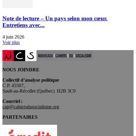
Note de lecture – Un pays selon mon cœur.
Entretiens avec...
4 juin 2026
Voir plus
NOUS JOINDRE
Collectif d’analyse politique
C.P. 45507,
Sault-au-Récollet (Québec) H2B 3C9
Courriel :
cap@cahiersdusocialisme.org
PARTENAIRES