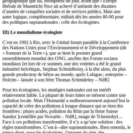
géographique que lui, triomphera un jour, avant que l’Europe
libérale de Maastricht Nice ait achevé d’anéantir des dizaines
d’années de conquêtes sociales et de services publics. Mais une
autre logique, complémentaire, militait dès les années 80-90 pour
des politiques supranationales : celle des écologistes.
III) Le mondialisme écologiste
C’est en 1992 à Rio, avec le Global forum parallèle à la Conférence
des Nations Unies pour l’Environnement et le Développement (dit
« Sommet de la Terre »), que se tient le premier grand
rassemblement mondial des ONG, ancêtre des Forum sociaux
mondiaux [et lors de ce sommet, une des vedettes a été le grand
industriel helvétique, Stephan Schmidheiny, à la tête alors, du plus
grande producteur de béton au monde, après Lafague ; entreprise –
Holcim – laissée à son frère Thomas Schmideiny – NdR]
Pour les écologistes, les stratégies nationales ont un intérêt
relativement faible. La plupart de leurs luttes se mènent contre une
pollution locale. Mais l’Humanité a malheureusement aujourd’hui la
capacité de créer des pollutions à longue distance qui se rient des
frontières : pluies acides, pollution du Rhin par la firme Suisse
Sandoz ]contrôlée par Novartis – NdR], nuage de Tchernobyl…
Face à ces pollutions transfrontière, il n’y a qu’une solution : des
règles transfrontières. C’est-à–-dire supranationales. Bien entendu, le
mieux étant, pour les écologistes, l’ennemi du pire, des