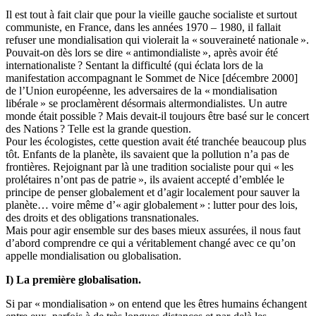
Il est tout à fait clair que pour la vieille gauche socialiste et surtout
communiste, en France, dans les années 1970 – 1980, il fallait
refuser une mondialisation qui violerait la « souveraineté nationale ».
Pouvait-on dès lors se dire « antimondialiste », après avoir été
internationaliste ? Sentant la difficulté (qui éclata lors de la
manifestation accompagnant le Sommet de Nice [décembre 2000]
de l’Union européenne, les adversaires de la « mondialisation
libérale » se proclamèrent désormais altermondialistes. Un autre
monde était possible ? Mais devait-il toujours être basé sur le concert
des Nations ? Telle est la grande question.
Pour les écologistes, cette question avait été tranchée beaucoup plus
tôt. Enfants de la planète, ils savaient que la pollution n’a pas de
frontières. Rejoignant par là une tradition socialiste pour qui « les
prolétaires n’ont pas de patrie », ils avaient accepté d’emblée le
principe de penser globalement et d’agir localement pour sauver la
planète… voire même d’« agir globalement » : lutter pour des lois,
des droits et des obligations transnationales.
Mais pour agir ensemble sur des bases mieux assurées, il nous faut
d’abord comprendre ce qui a véritablement changé avec ce qu’on
appelle mondialisation ou globalisation.
I) La première globalisation.
Si par « mondialisation » on entend que les êtres humains échangent