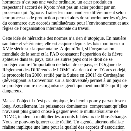
hormones n’est pas une vache ordinaire, un acier produit en
respectant l’accord de Kyoto n’est pas un acier produit par un
processus qui l’ignore. Traiter les marchandises différemment selon
leur processus de production permet alors de subordonner les règles
du commerce aux accords multilatéraux pour l’environnement et aux
règles de l’organisation internationale du travail.
Cette idée de hiérarchie des normes n’a rien d’utopique. En matière
sanitaire et vétérinaire, elle est acquise depuis les lois maritimes du
XVIe siècle sur la quarantaine. Aujourd’hui, si l’organisation
mondiale de la santé et la FAO constatent l’apparition de la fièvre
aphteuse dans tel pays, tous les autres pays ont le droit de se
protéger contre l’importation de bétail de ce pays, et l’Organe de
Règlement des Différends de l’OMC n’a rien à dire. D’ores et déjà,
le protocole [en 2000, ratifié par la Suisse en 2001] de Carthagène
(développant la Convention sur la biodiversité) permet à un pays de
se protéger contre des organismes génétiquement modifiés qu’il juge
dangereux.
Mais si l’objectif n’est pas utopique, le chemin pour y parvenir sera
long. Actuellement, les puissances dominantes, comprenant qu’elles
n’avaient plus grand-chose à gagner avec le multilatéralisme de
l’OMC, tendent à multiplier les accords bilatéraux de libre-échange.
Nous ne pouvons ignorer cette réalité. Un agenda altermondialiste
réaliste implique une lutte pour la qualité des accords d’association