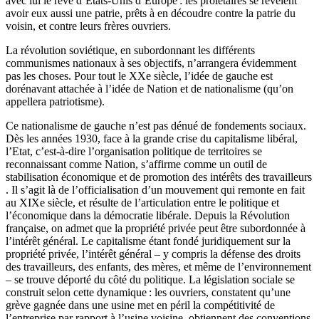
avec lui le rêve d’Etats-Unis d’Europe : les prolétaires se révèlent
avoir eux aussi une patrie, prêts à en découdre contre la patrie du
voisin, et contre leurs frères ouvriers.
La révolution soviétique, en subordonnant les différents
communismes nationaux à ses objectifs, n’arrangera évidemment
pas les choses. Pour tout le XXe siècle, l’idée de gauche est
dorénavant attachée à l’idée de Nation et de nationalisme (qu’on
appellera patriotisme).
Ce nationalisme de gauche n’est pas dénué de fondements sociaux.
Dès les années 1930, face à la grande crise du capitalisme libéral,
l’Etat, c’est-à-dire l’organisation politique de territoires se
reconnaissant comme Nation, s’affirme comme un outil de
stabilisation économique et de promotion des intérêts des travailleurs
. Il s’agit là de l’officialisation d’un mouvement qui remonte en fait
au XIXe siècle, et résulte de l’articulation entre le politique et
l’économique dans la démocratie libérale. Depuis la Révolution
française, on admet que la propriété privée peut être subordonnée à
l’intérêt général. Le capitalisme étant fondé juridiquement sur la
propriété privée, l’intérêt général – y compris la défense des droits
des travailleurs, des enfants, des mères, et même de l’environnement
– se trouve déporté du côté du politique. La législation sociale se
construit selon cette dynamique : les ouvriers, constatent qu’une
grève gagnée dans une usine met en péril la compétitivité de
l’entreprise par rapport à l’usine voisine, obtiennent des conventions