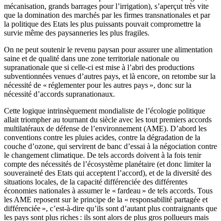
mécanisation, grands barrages pour l’irrigation), s’aperçut très vite
que la domination des marchés par les firmes transnationales et par
la politique des Etats les plus puissants pouvait compromettre la
survie même des paysanneries les plus fragiles.
On ne peut soutenir le revenu paysan pour assurer une alimentation
saine et de qualité dans une zone territoriale nationale ou
supranationale que si celle-ci est mise à l’abri des productions
subventionnées venues d’autres pays, et là encore, on retombe sur la
nécessité de « réglementer pour les autres pays », donc sur la
nécessité d’accords supranationaux.
Cette logique intrinsèquement mondialiste de l’écologie politique
allait triompher au tournant du siècle avec les tout premiers accords
multilatéraux de défense de l’environnement (AME). D’abord les
conventions contre les pluies acides, contre la dégradation de la
couche d’ozone, qui servirent de banc d’essai à la négociation contre
le changement climatique. De tels accords doivent à la fois tenir
compte des nécessités de l’écosystème planétaire (et donc limiter la
souveraineté des Etats qui acceptent l’accord), et de la diversité des
situations locales, de la capacité différenciée des différentes
économies nationales à assumer le « fardeau » de tels accords. Tous
les AME reposent sur le principe de la « responsabilité partagée et
différenciée », c’est-à-dire qu’ils sont d’autant plus contraignants que
les pays sont plus riches : ils sont alors de plus gros pollueurs mais