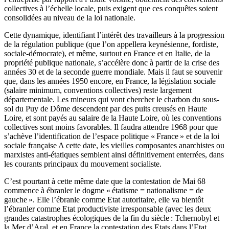
collectives à l’échelle locale, puis exigent que ces conquêtes soient
consolidées au niveau de la loi nationale.
Cette dynamique, identifiant l’intérêt des travailleurs à la progression
de la régulation publique (que l’on appellera keynésienne, fordiste,
sociale-démocrate), et même, surtout en France et en Italie, de la
propriété publique nationale, s’accélère donc à partir de la crise des
années 30 et de la seconde guerre mondiale. Mais il faut se souvenir
que, dans les années 1950 encore, en France, la législation sociale
(salaire minimum, conventions collectives) reste largement
départementale. Les mineurs qui vont chercher le charbon du sous-
sol du Puy de Dôme descendent par des puits creusés en Haute
Loire, et sont payés au salaire de la Haute Loire, où les conventions
collectives sont moins favorables. Il faudra attendre 1968 pour que
s’achève l’identification de l’espace politique « France » et de la loi
sociale française A cette date, les vieilles composantes anarchistes ou
marxistes anti-étatiques semblent ainsi définitivement enterrées, dans
les courants principaux du mouvement socialiste.
C’est pourtant à cette même date que la contestation de Mai 68
commence à ébranler le dogme « étatisme = nationalisme = de
gauche ». Elle l’ébranle comme Etat autoritaire, elle va bientôt
l’ébranler comme Etat productiviste irresponsable (avec les deux
grandes catastrophes écologiques de la fin du siècle : Tchernobyl et
la Mer d’Aral, et en France la contestation des Etats dans l’Etat