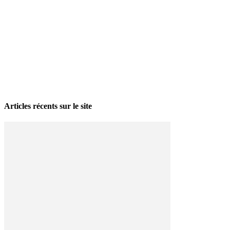
La grève politique et sociale – No 35, printemps 2026
28 avril 2026
Articles récents sur le site