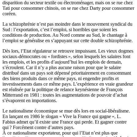
disparition du secteur textile ou électroménager, mais on se rue chez
Tati pour consommer chinois, on se rue chez Darty pour consommer
coréen.
La schizophrénie n’est pas moindre dans le mouvement syndical du
Sud : l’exportation, c’est l’emploi, si horribles que soient les
conditions de production. Au Nord comme au Sud, le chantage à
l’emploi se généralise en s’appuyant sur cette double schizophrénie.
Dès lors, l’Etat régulateur se retrouve impuissant. Les vieux dogmes
sociaux-démocrates ou « fordistes », selon lesquels les salaires font
les emplois, et les profits d’aujourd’hui les emplois de demain,
s’écroulent. Car il n’y a plus aucune raison pour que le salaire
distribué dans un pays soit dépensé prioritairement en consommant
des biens produits dans ce même pays, ni engendre profits et
investissements dans ce même pays. L’expérience en vraie grandeur
est réalisée par la politique de relance keynésienne de François
Mitterrand en 1981 : toutes les augmentations de pouvoir d’achat
s’évaporent en importations.
Le nationalisme économique se mue dès lors en social-libéralisme.
En lançant en 1986 le slogan « Vive la France qui gagne », L.
Fabius admet qu’il existe une France qui perde. Et gagner contre
qui ? Forcément contre d’autres pays.
À ce nationalisme exportateur, pour qui l’Etat n’est plus que