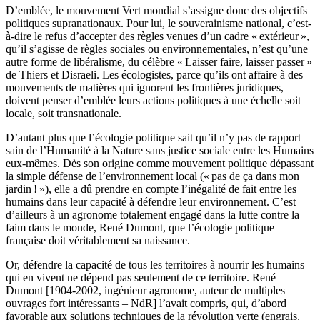
D’emblée, le mouvement Vert mondial s’assigne donc des objectifs
politiques supranationaux. Pour lui, le souverainisme national, c’est-
à-dire le refus d’accepter des règles venues d’un cadre « extérieur »,
qu’il s’agisse de règles sociales ou environnementales, n’est qu’une
autre forme de libéralisme, du célèbre « Laisser faire, laisser passer »
de Thiers et Disraeli. Les écologistes, parce qu’ils ont affaire à des
mouvements de matières qui ignorent les frontières juridiques,
doivent penser d’emblée leurs actions politiques à une échelle soit
locale, soit transnationale.
D’autant plus que l’écologie politique sait qu’il n’y pas de rapport
sain de l’Humanité à la Nature sans justice sociale entre les Humains
eux-mêmes. Dès son origine comme mouvement politique dépassant
la simple défense de l’environnement local (« pas de ça dans mon
jardin ! »), elle a dû prendre en compte l’inégalité de fait entre les
humains dans leur capacité à défendre leur environnement. C’est
d’ailleurs à un agronome totalement engagé dans la lutte contre la
faim dans le monde, René Dumont, que l’écologie politique
française doit véritablement sa naissance.
Or, défendre la capacité de tous les territoires à nourrir les humains
qui en vivent ne dépend pas seulement de ce territoire. René
Dumont [1904-2002, ingénieur agronome, auteur de multiples
ouvrages fort intéressants – NdR] l’avait compris, qui, d’abord
favorable aux solutions techniques de la révolution verte (engrais,