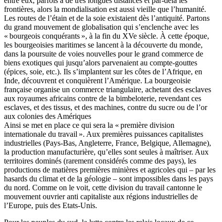
entre eux, parfois à de très longues distances et par-delà les
frontières, alors la mondialisation est aussi vieille que l’humanité.
Les routes de l’étain et de la soie existaient dès l’antiquité. Partons
du grand mouvement de globalisation qui s’enclenche avec les
« bourgeois conquérants », à la fin du XVe siècle. À cette époque,
les bourgeoisies maritimes se lancent à la découverte du monde,
dans la poursuite de voies nouvelles pour le grand commerce de
biens exotiques qui jusqu’alors parvenaient au compte-gouttes
(épices, soie, etc.). Ils s’implantent sur les côtes de l’Afrique, en
Inde, découvrent et conquièrent l’Amérique. La bourgeoisie
française organise un commerce triangulaire, achetant des esclaves
aux royaumes africains contre de la bimbeloterie, revendant ces
esclaves, et des tissus, et des machines, contre du sucre ou de l’or
aux colonies des Amériques
Ainsi se met en place ce qui sera la « première division
internationale du travail ». Aux premières puissances capitalistes
industrielles (Pays-Bas, Angleterre, France, Belgique, Allemagne),
la production manufacturière, qu’elles sont seules à maîtriser. Aux
territoires dominés (rarement considérés comme des pays), les
productions de matières premières minières et agricoles qui – par les
hasards du climat et de la géologie – sont impossibles dans les pays
du nord. Comme on le voit, cette division du travail cantonne le
mouvement ouvrier anti capitaliste aux régions industrielles de
l’Europe, puis des Etats-Unis.