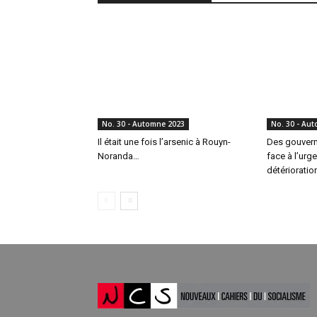
No. 30 - Automne 2023
No. 30 - Au
Il était une fois l’arsenic à Rouyn-
Des gouvern
Noranda…
face à l’urge
détérioratio