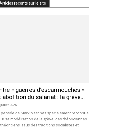
Articles récents sur le site
ntre « guerres d’escarmouches »
t abolition du salariat : la grève...
 juillet 2026
 pensée de Marx n’est pas spécialement reconnue
ur sa modélisation de la grève, des théoriciennes
 théoriciens issus des traditions socialistes et