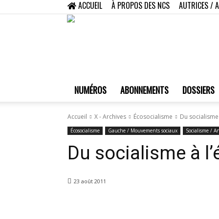
ACCUEIL
À PROPOS DES NCS
AUTRICES / 
NUMÉROS
ABONNEMENTS
DOSSIERS
Accueil
X - Archives
Écosocialisme
Du socialisme
Écosocialisme
Gauche / Mouvements sociaux
Socialisme / A
Du socialisme à l
23 août 2011