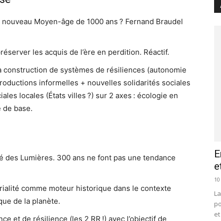
 nouveau Moyen-âge de 1000 ans ? Fernand Braudel
.
éserver les acquis de l’ère en perdition. Réactif.
la construction de systèmes de résiliences (autonomie
oductions informelles + nouvelles solidarités sociales
ales locales (États villes ?) sur 2 axes : écologie en
é de base.
E
ité des Lumières. 300 ans ne font pas une tendance
e
10
érialité comme moteur historique dans le contexte
La
que de la planète.
po
et
et de résilience (les 2 RR !) avec l’objectif de