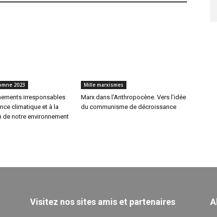
tomne 2023
Mille marxismes
ements irresponsables
Marx dans l’Anthropocène. Vers l’idée
nce climatique et à la
du communisme de décroissance
n de notre environnement
Visitez nos sites amis et partenaires
A