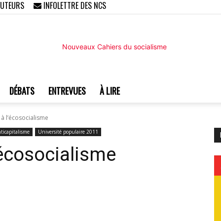
AUTEURS
INFOLETTRE DES NCS
DÉBATS
ENTREVUES
À LIRE
Nouveaux
 à l’écosocialisme
nticapitalisme
Université populaire 2011
’écosocialisme
Cahiers