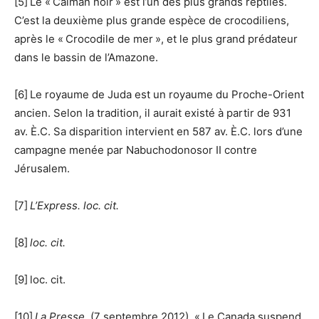
[5] Le « Caïman noir » est l’un des plus grands reptiles.
C’est la deuxième plus grande espèce de crocodiliens,
après le « Crocodile de mer », et le plus grand prédateur
dans le bassin de l’Amazone.
[6] Le royaume de Juda est un royaume du Proche-Orient
ancien. Selon la tradition, il aurait existé à partir de 931
av. È.C. Sa disparition intervient en 587 av. È.C. lors d’une
campagne menée par Nabuchodonosor II contre
Jérusalem.
[7]
L’Express. loc. cit.
[8]
loc. cit.
[9] loc. cit.
[10]
La Presse
. (7 septembre 2012). « Le Canada suspend