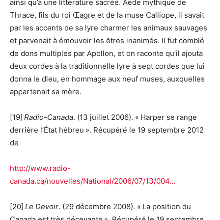
ainsi qu’à une littérature sacrée. Aède mythique de
Thrace, fils du roi Œagre et de la muse Calliope, il savait
par les accents de sa lyre charmer les animaux sauvages
et parvenait à émouvoir les êtres inanimés. Il fut comblé
de dons multiples par Apollon, et on raconte qu’il ajouta
deux cordes à la traditionnelle lyre à sept cordes que lui
donna le dieu, en hommage aux neuf muses, auxquelles
appartenait sa mère.
[19]
Radio-Canada
. (13 juillet 2006). « Harper se range
derrière l’État hébreu ». Récupéré le 19 septembre 2012
de
http://www.radio-
canada.ca/nouvelles/National/2006/07/13/004…
[20]
Le Devoir
. (29 décembre 2008). « La position du
Canada est très décevante ». Récupéré le 19 septembre