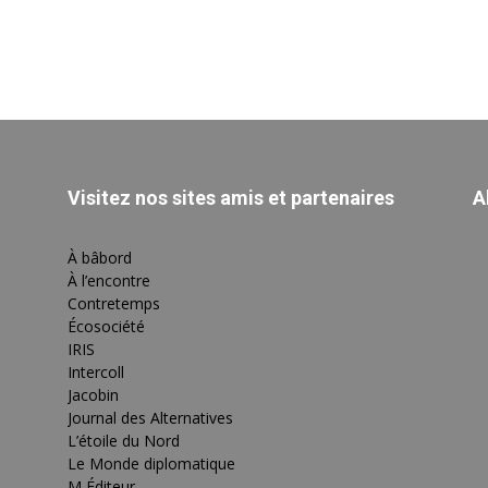
Visitez nos sites amis et partenaires
A
À bâbord
À l’encontre
Contretemps
Écosociété
IRIS
Intercoll
Jacobin
Journal des Alternatives
L’étoile du Nord
Le Monde diplomatique
M Éditeur