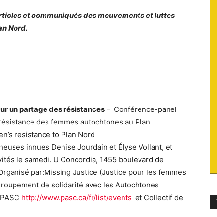
articles et communiqués des mouvements et luttes
du
an Nord.
socialisme
our un partage des résistances
– Conférence-panel
a résistance des femmes autochtones au Plan
n’s resistance to Plan Nord
euses innues Denise Jourdain et Élyse Vollant, et
ivités le samedi. U Concordia, 1455 boulevard de
 Organisé par:Missing Justice (Justice pour les femmes
groupement de solidarité avec les Autochtones
 PASC
http://www.pasc.ca/fr/list/events
et Collectif de