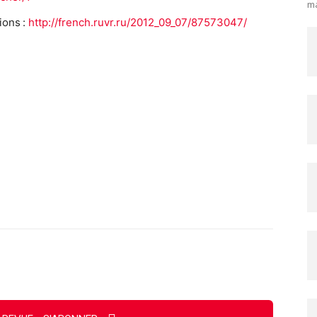
ma
ions :
http://french.ruvr.ru/2012_09_07/87573047/
Imprimer