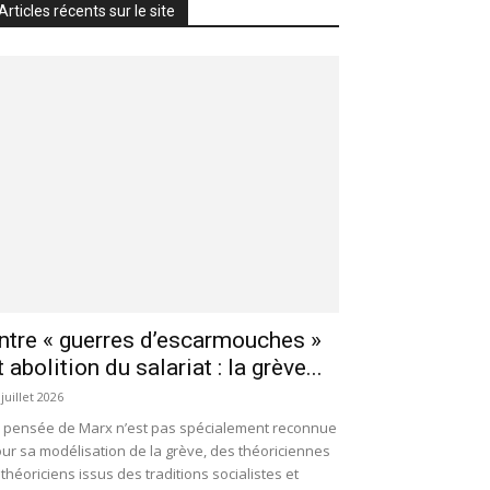
Articles récents sur le site
ntre « guerres d’escarmouches »
t abolition du salariat : la grève...
 juillet 2026
 pensée de Marx n’est pas spécialement reconnue
ur sa modélisation de la grève, des théoriciennes
 théoriciens issus des traditions socialistes et