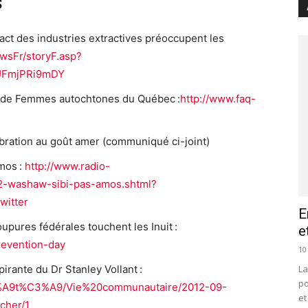
s
act des industries extractives préoccupent les
wsFr/storyF.asp?
UFmjPRi9mDY
re de Femmes autochtones du Québec :
http://www.faq-
bration au goût amer (communiqué ci-joint)
mos :
http://www.radio-
02-washaw-sibi-pas-amos.shtml?
witter
E
upures fédérales touchent les Inuit :
e
revention-day
10
La
rante du Dr Stanley Vollant :
po
3%A9t%C3%A9/Vie%20communautaire/2012-09-
et
cher/1