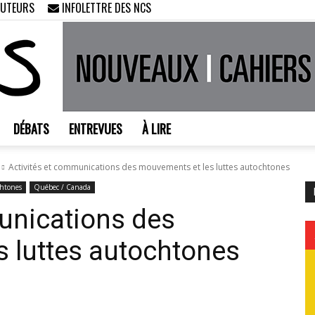
AUTEURS
INFOLETTRE DES NCS
DÉBATS
ENTREVUES
À LIRE
Nouveaux
Activités et communications des mouvements et les luttes autochtones
chtones
Québec / Canada
unications des
 luttes autochtones
Cahiers