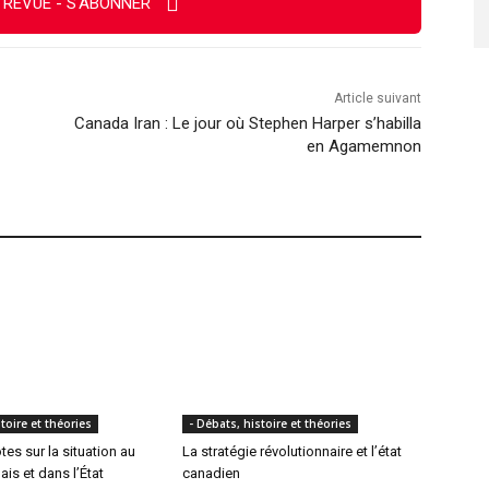
 REVUE - S'ABONNER
Article suivant
Canada Iran : Le jour où Stephen Harper s’habilla
en Agamemnon
toire et théories
- Débats, histoire et théories
es sur la situation au
La stratégie révolutionnaire et l’état
is et dans l’État
canadien