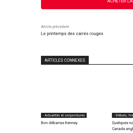
ACHETER LA
Article précédent
Le printemps des carrés rouges
ARTICLES CONNEXES
- Actualités et conjonctures
- Débats, his
Bon débarras Kenney
Quelques not
Canada angla