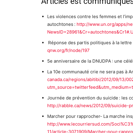
Articles est communiqué
Les violences contre les femmes et l’imp
autochtones :
http://www.un.org/apps/ne
NewsID=28961&Cr=autochtones&Cr1#.
Réponse des partis politiques à la lett
qnw.org/fr/node/197
5e anniversaire de la DNUDPA : une célé
La 10e communauté crie ne sera pas à A
canada.ca/regions/abitibi/2012/09/13/0
utm_source=twitterfeed&utm_medium=t
Journée de prévention du suicide : les co
http://rabble.ca/news/2012/09/suicide-p
Marcher pour rapprocher- La marche inspi
http://www.lecourriersud.com/Soci%C
11/article-3071909/Marcher-pour-rappro