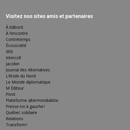
Visitez nos sites amis et partenaires
À bâbord
À l’encontre
Contretemps
Écosociété
IRIS
Intercoll
Jacobin
Journal des Alternatives
L’étoile du Nord
Le Monde diplomatique
M Éditeur
Pivot
Plateforme altermondialiste
Presse-toi à gauche !
Québec solidaire
Relations
Transform !