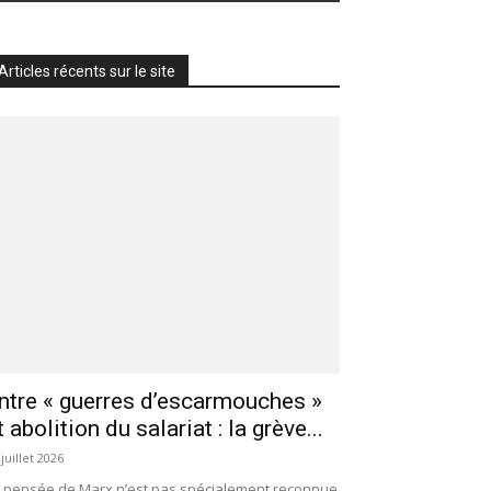
Articles récents sur le site
ntre « guerres d’escarmouches »
t abolition du salariat : la grève...
 juillet 2026
 pensée de Marx n’est pas spécialement reconnue