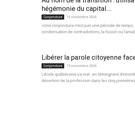
Au nom de la transition : utilisa
hégémonie du capital...
15 novembre 2024
Conjoncture
«Une conjoncture n’est pas une période de temps, e
condensation de contradictions, la fusion ou l’amal
Libérer la parole citoyenne fac
15 novembre 2024
Conjoncture
L’école québécoise va mal : en témoignent d’innomb
désertion de la profession dans les cinq premières