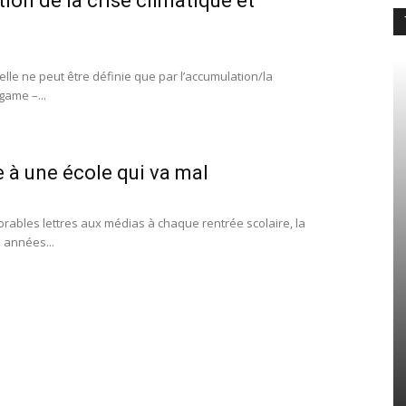
tion de la crise climatique et
lle ne peut être définie que par l’accumulation/la
game –...
e à une école qui va mal
rables lettres aux médias à chaque rentrée scolaire, la
 années...