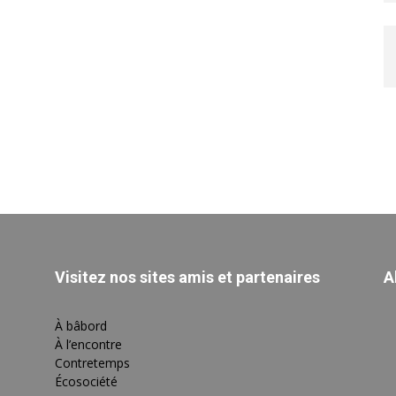
Visitez nos sites amis et partenaires
A
À bâbord
À l’encontre
Contretemps
Écosociété