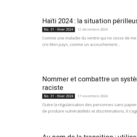
Haïti 2024 : la situation péril
12 décembre 2024
No. 31 - Hiver 2024
Comme une maladie du ventre qui ne cesse de me ron
cris Mon pays, comme un accouchement...
Nommer et combattre un systèm
raciste
17 novembre 2024
No. 31 - Hiver 2024
Outre la régularisation des personnes sans papiers,
de produire vulnérabilités et discriminations, il s’agit