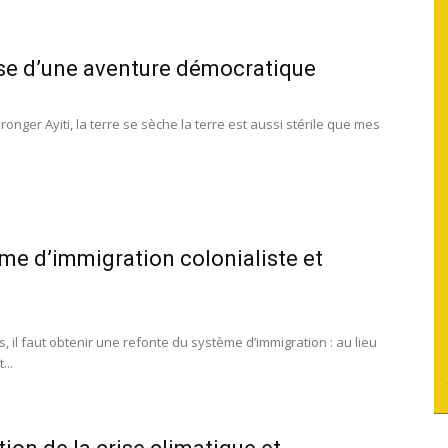
du
leuse d’une aventure démocratique
ger Ayiti, la terre se sèche la terre est aussi stérile que mes
socialisme
e d’immigration colonialiste et
 il faut obtenir une refonte du système d’immigration : au lieu
...