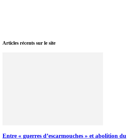
La grève politique et sociale – No 35, printemps 2026
28 avril 2026
Articles récents sur le site
Entre « guerres d’escarmouches » et abolition du