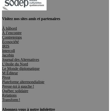
Visitez nos sites amis et partenaires
À bâbord
À l’encontre
Contretemps
Écosociété
IRIS
Intercoll
Jacobin
Journal des Alternatives
L’étoile du Nord
Le Monde diplomatique
M Éditeur
Pivot
Plateforme altermondialiste
Presse-toi à gauche !
Québec solidaire
Relations
Transform !
Abonnez-vous à notre infolettre