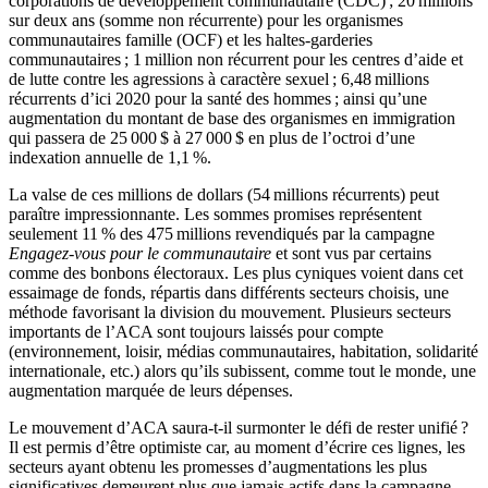
corporations de développement communautaire (CDC) ; 20 millions
sur deux ans (somme non récurrente) pour les organismes
communautaires famille (OCF) et les haltes-garderies
communautaires ; 1 million non récurrent pour les centres d’aide et
de lutte contre les agressions à caractère sexuel ; 6,48 millions
récurrents d’ici 2020 pour la santé des hommes ; ainsi qu’une
augmentation du montant de base des organismes en immigration
qui passera de 25 000 $ à 27 000 $ en plus de l’octroi d’une
indexation annuelle de 1,1 %.
La valse de ces millions de dollars (54 millions récurrents) peut
paraître impressionnante. Les sommes promises représentent
seulement 11 % des 475 millions revendiqués par la campagne
Engagez-vous pour le communautaire
et sont vus par certains
comme des bonbons électoraux. Les plus cyniques voient dans cet
essaimage de fonds, répartis dans différents secteurs choisis, une
méthode favorisant la division du mouvement. Plusieurs secteurs
importants de l’ACA sont toujours laissés pour compte
(environnement, loisir, médias communautaires, habitation, solidarité
internationale, etc.) alors qu’ils subissent, comme tout le monde, une
augmentation marquée de leurs dépenses.
Le mouvement d’ACA saura-t-il surmonter le défi de rester unifié ?
Il est permis d’être optimiste car, au moment d’écrire ces lignes, les
secteurs ayant obtenu les promesses d’augmentations les plus
significatives demeurent plus que jamais actifs dans la campagne