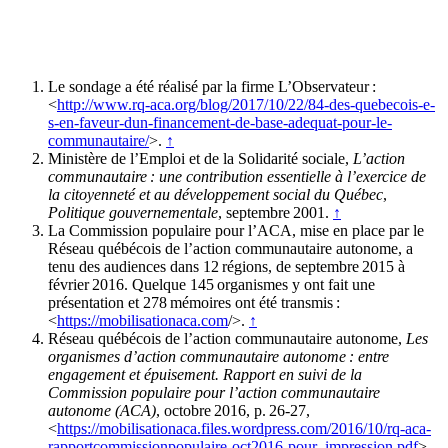
Le sondage a été réalisé par la firme L’Observateur :
<
http://www.rq-aca.org/blog/2017/10/22/84-des-quebecois-e-
s-en-faveur-dun-financement-de-base-adequat-pour-le-
communautaire/
>.
↑
Ministère de l’Emploi et de la Solidarité sociale,
L’action
communautaire : une contribution essentielle à l’exercice de
la citoyenneté et au développement social du Québec
,
Politique gouvernementale
, septembre 2001.
↑
La Commission populaire pour l’ACA, mise en place par le
Réseau québécois de l’action communautaire autonome, a
tenu des audiences dans 12 régions, de septembre 2015 à
février 2016. Quelque 145 organismes y ont fait une
présentation et 278 mémoires ont été transmis :
<
https://mobilisationaca.com
/>.
↑
Réseau québécois de l’action communautaire autonome,
Les
organismes d’action communautaire autonome : entre
engagement et épuisement. Rapport en suivi de la
Commission populaire pour l’action communautaire
autonome (ACA)
, octobre 2016, p. 26-27,
<
https://mobilisationaca.files.wordpress.com/2016/10/rq-aca-
rapportcommissionpopulaire-oct2016-pour_impression.pdf
>.