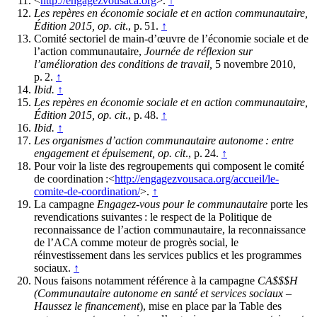
<
http://engagezvousaca.org
>.
↑
Les repères en économie sociale et en action communautaire,
Édition 2015, op. cit
., p. 51.
↑
Comité sectoriel de main-d’œuvre de l’économie sociale et de
l’action communautaire,
Journée de réflexion sur
l’amélioration des conditions de travail,
5 novembre 2010,
p. 2.
↑
Ibid.
↑
Les repères en économie sociale et en action communautaire,
Édition 2015, op. cit
., p. 48.
↑
Ibid.
↑
Les organismes d’action communautaire autonome : entre
engagement et épuisement, op. cit
., p. 24.
↑
Pour voir la liste des regroupements qui composent le comité
de coordination :<
http://engagezvousaca.org/accueil/le-
comite-de-coordination/
>.
↑
La campagne
Engagez-vous pour le communautaire
porte les
revendications suivantes : le respect de la Politique de
reconnaissance de l’action communautaire, la reconnaissance
de l’ACA comme moteur de progrès social, le
réinvestissement dans les services publics et les programmes
sociaux.
↑
Nous faisons notamment référence à la campagne
CA$$$H
(Communautaire autonome en santé et services sociaux –
Haussez le financement
), mise en place par la Table des