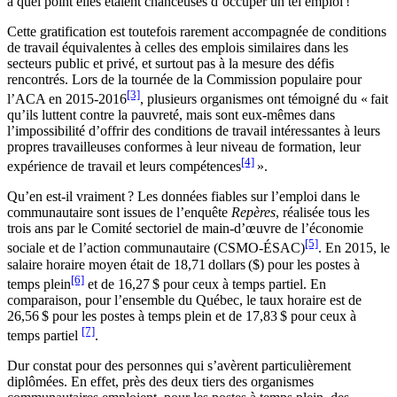
à quel point elles étaient chanceuses d’occuper un tel emploi !
Cette gratification est toutefois rarement accompagnée de conditions
de travail équivalentes à celles des emplois similaires dans les
secteurs public et privé, et surtout pas à la mesure des défis
rencontrés. Lors de la tournée de la Commission populaire pour
[3]
l’ACA en 2015-2016
, plusieurs organismes ont témoigné du « fait
qu’ils luttent contre la pauvreté, mais sont eux-mêmes dans
l’impossibilité d’offrir des conditions de travail intéressantes à leurs
propres travailleuses conformes à leur niveau de formation, leur
[4]
expérience de travail et leurs compétences
».
Qu’en est-il vraiment ? Les données fiables sur l’emploi dans le
communautaire sont issues de l’enquête
Repères
, réalisée tous les
trois ans par le Comité sectoriel de main-d’œuvre de l’économie
[5]
sociale et de l’action communautaire (CSMO-ÉSAC)
. En 2015, le
salaire horaire moyen était de 18,71 dollars ($) pour les postes à
[6]
temps plein
et de 16,27 $ pour ceux à temps partiel. En
comparaison, pour l’ensemble du Québec, le taux horaire est de
26,56 $ pour les postes à temps plein et de 17,83 $ pour ceux à
[7]
temps partiel
.
Dur constat pour des personnes qui s’avèrent particulièrement
diplômées. En effet, près des deux tiers des organismes