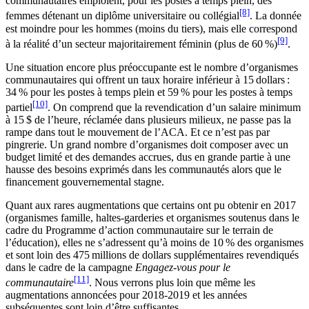
communautaires emploient, pour les postes à temps plein, des
[8]
femmes détenant un diplôme universitaire ou collégial
. La donnée
est moindre pour les hommes (moins du tiers), mais elle correspond
[9]
à la réalité d’un secteur majoritairement féminin (plus de 60 %)
.
Une situation encore plus préoccupante est le nombre d’organismes
communautaires qui offrent un taux horaire inférieur à 15 dollars :
34 % pour les postes à temps plein et 59 % pour les postes à temps
[10]
partiel
. On comprend que la revendication d’un salaire minimum
à 15 $ de l’heure, réclamée dans plusieurs milieux, ne passe pas la
rampe dans tout le mouvement de l’ACA. Et ce n’est pas par
pingrerie. Un grand nombre d’organismes doit composer avec un
budget limité et des demandes accrues, dus en grande partie à une
hausse des besoins exprimés dans les communautés alors que le
financement gouvernemental stagne.
Quant aux rares augmentations que certains ont pu obtenir en 2017
(organismes famille, haltes-garderies et organismes soutenus dans le
cadre du Programme d’action communautaire sur le terrain de
l’éducation), elles ne s’adressent qu’à moins de 10 % des organismes
et sont loin des 475 millions de dollars supplémentaires revendiqués
dans le cadre de la campagne
Engagez-vous pour le
[11]
communautaire
. Nous verrons plus loin que même les
augmentations annoncées pour 2018-2019 et les années
subséquentes sont loin d’être suffisantes.