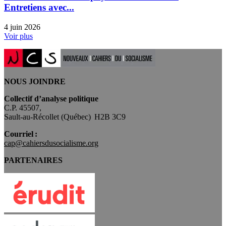
Entretiens avec...
4 juin 2026
Voir plus
NOUS JOINDRE
Collectif d’analyse politique
C.P. 45507,
Sault-au-Récollet (Québec) H2B 3C9
Courriel :
cap@cahiersdusocialisme.org
PARTENAIRES