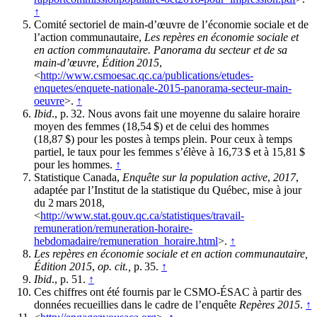
↑
Comité sectoriel de main-d’œuvre de l’économie sociale et de
l’action communautaire,
Les repères en économie sociale et
en action communautaire. Panorama du secteur et de sa
main-d’œuvre
,
Édition 2015
,
<
http://www.csmoesac.qc.ca/publications/etudes-
enquetes/enquete-nationale-2015-panorama-secteur-main-
oeuvre
>.
↑
Ibid
., p. 32. Nous avons fait une moyenne du salaire horaire
moyen des femmes (18,54 $) et de celui des hommes
(18,87 $) pour les postes à temps plein. Pour ceux à temps
partiel, le taux pour les femmes s’élève à 16,73 $ et à 15,81 $
pour les hommes.
↑
Statistique Canada,
Enquête sur la population
active
,
2017
,
adaptée par l’Institut de la statistique du Québec, mise à jour
du 2 mars 2018,
<
http://www.stat.gouv.qc.ca/statistiques/travail-
remuneration/remuneration-horaire-
hebdomadaire/remuneration_horaire.html
>.
↑
Les
repères en économie sociale et en action communautaire,
Édition 2015
,
op. cit.,
p. 35.
↑
Ibid
., p. 51.
↑
Ces chiffres ont été fournis par le CSMO-ÉSAC à partir des
données recueillies dans le cadre de l’enquête
Repères
2015
.
↑