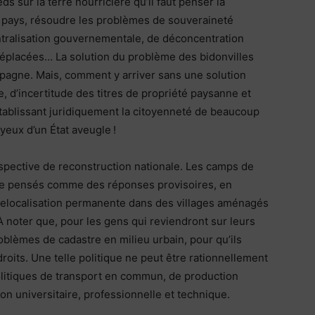
ds sur la terre nourricière qu’il faut penser la
du pays, résoudre les problèmes de souveraineté
entralisation gouvernementale, de déconcentration
 déplacées… La solution du problème des bidonvilles
pagne. Mais, comment y arriver sans une solution
 d’incertitude des titres de propriété paysanne et
 établissant juridiquement la citoyenneté de beaucoup
yeux d’un État aveugle !
perspective de reconstruction nationale. Les camps de
tre pensés comme des réponses provisoires, en
 relocalisation permanente dans des villages aménagés
 noter que, pour les gens qui reviendront sur leurs
problèmes de cadastre en milieu urbain, pour qu’ils
droits. Une telle politique ne peut être rationnellement
politiques de transport en commun, de production
on universitaire, professionnelle et technique.