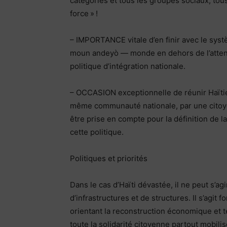
catégories et tous les groupes sociaux, tous 
force » !
– IMPORTANCE vitale d’en finir avec le syst
moun andeyò — monde en dehors de l’attenti
politique d’intégration nationale.
– OCCASION exceptionnelle de réunir Haïtien
même communauté nationale, par une citoyen
être prise en compte pour la définition de l
cette politique.
Politiques et priorités
Dans le cas d’Haïti dévastée, il ne peut s’a
d’infrastructures et de structures. Il s’agit
orientant la reconstruction économique et te
toute la solidarité citoyenne partout mobilis