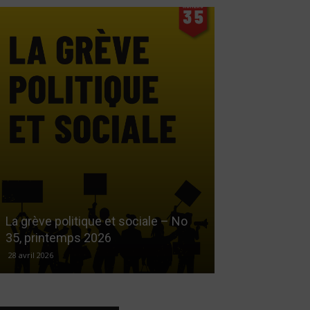
Le droit au log
La grève politique et sociale – No
démarchandisa
35, printemps 2026
automne 2025
28 avril 2026
17 décembre 2025