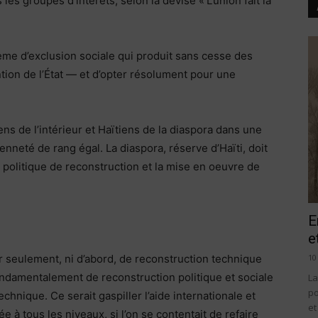
les groupes d’intérêts, selon la devise « L’union fait la
ème d’exclusion sociale qui produit sans cesse des
on de l’État — et d’opter résolument pour une
s de l’intérieur et Haïtiens de la diaspora dans une
neté de rang égal. La diaspora, réserve d’Haïti, doit
a politique de reconstruction et la mise en oeuvre de
E
e
10
gir seulement, ni d’abord, de reconstruction technique
 fondamentalement de reconstruction politique et sociale
La
po
chnique. Ce serait gaspiller l’aide internationale et
et
ée à tous les niveaux, si l’on se contentait de refaire