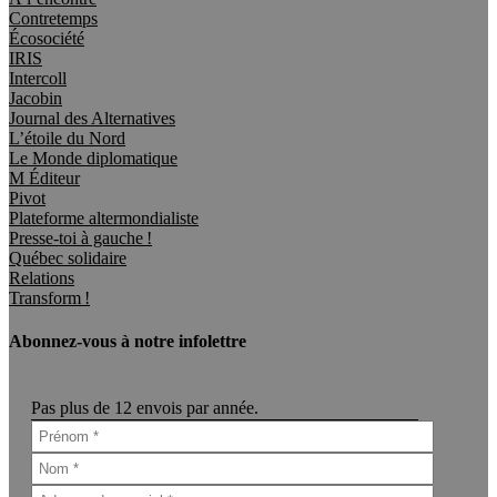
Contretemps
Écosociété
IRIS
Intercoll
Jacobin
Journal des Alternatives
L’étoile du Nord
Le Monde diplomatique
M Éditeur
Pivot
Plateforme altermondialiste
Presse-toi à gauche !
Québec solidaire
Relations
Transform !
Abonnez-vous à notre infolettre
Pas plus de 12 envois par année.