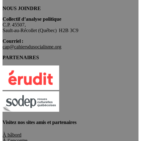
NOUS JOINDRE
Collectif d’analyse politique
C.P. 45507,
Sault-au-Récollet (Québec) H2B 3C9
Courriel :
cap@cahiersdusocialisme.org
PARTENAIRES
Visitez nos sites amis et partenaires
À bâbord
À l’encontre