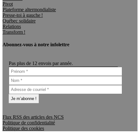
Pivot
Plateforme altermondialiste
Presse-toi à gauche !
Québec solidaire
Relations
Transform !
Abonnez-vous à notre infolettre
Pas plus de 12 envois par année.
Flux RSS des articles des NCS
Politique de confidentialité
Politique des cookies