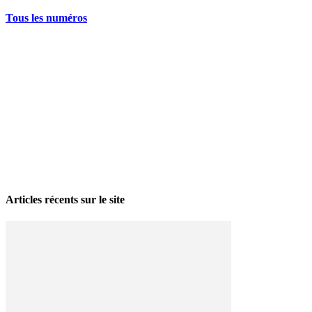
Tous les numéros
La grève politique et sociale – No 35, printemps 2026
28 avril 2026
Articles récents sur le site