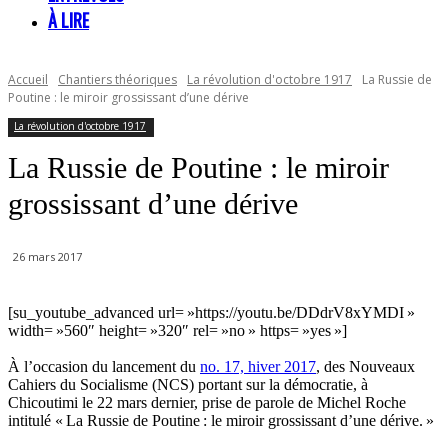
À LIRE
Accueil
Chantiers théoriques
La révolution d'octobre 1917
La Russie de
Poutine : le miroir grossissant d’une dérive
La révolution d'octobre 1917
La Russie de Poutine : le miroir
grossissant d’une dérive
26 mars 2017
[su_youtube_advanced url= »https://youtu.be/DDdrV8xYMDI »
width= »560″ height= »320″ rel= »no » https= »yes »]
À l’occasion du lancement du
no. 17, hiver 2017
, des Nouveaux
Cahiers du Socialisme (NCS) portant sur la démocratie, à
Chicoutimi le 22 mars dernier, prise de parole de Michel Roche
intitulé « La Russie de Poutine : le miroir grossissant d’une dérive. »