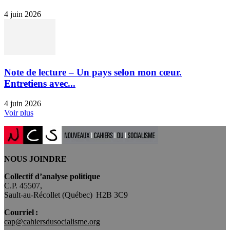
4 juin 2026
Note de lecture – Un pays selon mon cœur.
Entretiens avec...
4 juin 2026
Voir plus
NOUS JOINDRE
Collectif d’analyse politique
C.P. 45507,
Sault-au-Récollet (Québec) H2B 3C9
Courriel :
cap@cahiersdusocialisme.org