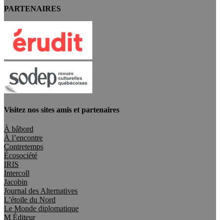
PARTENAIRES
Visitez nos sites amis et partenaires
À bâbord
À l’encontre
Contretemps
Écosociété
IRIS
Intercoll
Jacobin
Journal des Alternatives
L’étoile du Nord
Le Monde diplomatique
M Éditeur