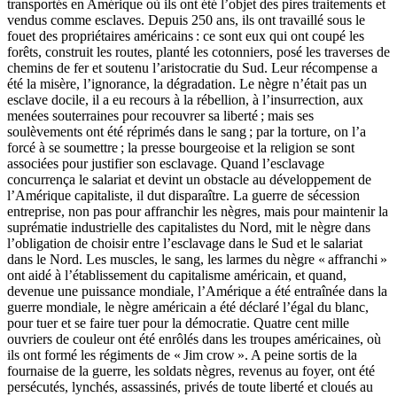
transportés en Amérique où ils ont été l’objet des pires traitements et
vendus comme esclaves. Depuis 250 ans, ils ont travaillé sous le
fouet des propriétaires américains : ce sont eux qui ont coupé les
forêts, construit les routes, planté les cotonniers, posé les traverses de
chemins de fer et soutenu l’aristocratie du Sud. Leur récompense a
été la misère, l’ignorance, la dégradation. Le nègre n’était pas un
esclave docile, il a eu recours à la rébellion, à l’insurrection, aux
menées souterraines pour recouvrer sa liberté ; mais ses
soulèvements ont été réprimés dans le sang ; par la torture, on l’a
forcé à se soumettre ; la presse bourgeoise et la religion se sont
associées pour justifier son esclavage. Quand l’esclavage
concurrença le salariat et devint un obstacle au développement de
l’Amérique capitaliste, il dut disparaître. La guerre de sécession
entreprise, non pas pour affranchir les nègres, mais pour maintenir la
suprématie industrielle des capitalistes du Nord, mit le nègre dans
l’obligation de choisir entre l’esclavage dans le Sud et le salariat
dans le Nord. Les muscles, le sang, les larmes du nègre « affranchi »
ont aidé à l’établissement du capitalisme américain, et quand,
devenue une puissance mondiale, l’Amérique a été entraînée dans la
guerre mondiale, le nègre américain a été déclaré l’égal du blanc,
pour tuer et se faire tuer pour la démocratie. Quatre cent mille
ouvriers de couleur ont été enrôlés dans les troupes américaines, où
ils ont formé les régiments de « Jim crow ». A peine sortis de la
fournaise de la guerre, les soldats nègres, revenus au foyer, ont été
persécutés, lynchés, assassinés, privés de toute liberté et cloués au