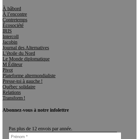
À bâbord
À l’encontre
Contretemps
Écosociété
IRIS
Intercoll
Jacobin
Journal des Alternatives
L’étoile du Nord
Le Monde diplomatique
M Éditeur
Pivot
Plateforme altermondialiste
Presse-toi à gauche !
Québec solidaire
Relations
Transform !
Abonnez-vous à notre infolettre
Pas plus de 12 envois par année.