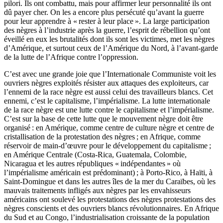
pilori. Ils ont combattu, mais pour affirmer leur personnalité ils ont
dû payer cher. On les a encore plus persécuté qu’avant la guerre
pour leur apprendre à « rester à leur place ». La large participation
des nègres à l’industrie après la guerre, l’esprit de rébellion qu’ont
éveillé en eux les brutalités dont ils sont les victimes, met les nègres
d’Amérique, et surtout ceux de l’Amérique du Nord, à l’avant-garde
de la lutte de l’Afrique contre l’oppression.
C’est avec une grande joie que l’Internationale Communiste voit les
ouvriers nègres exploités résister aux attaques des exploiteurs, car
l’ennemi de la race nègre est aussi celui des travailleurs blancs. Cet
ennemi, c’est le capitalisme, l’impérialisme. La lutte internationale
de la race nègre est une lutte contre le capitalisme et l’impérialisme.
C’est sur la base de cette lutte que le mouvement nègre doit être
organisé : en Amérique, comme centre de culture nègre et centre de
cristallisation de la protestation des nègres ; en Afrique, comme
réservoir de main-d’œuvre pour le développement du capitalisme ;
en Amérique Centrale (Costa-Rica, Guatemala, Colombie,
Nicaragua et les autres républiques « indépendantes » où
l’impérialisme américain est prédominant) ; à Porto-Rico, à Haïti, à
Saint-Domingue et dans les autres îles de la mer du Caraïbes, où les
mauvais traitements infligés aux nègres par les envahisseurs
américains ont soulevé les protestations des nègres protestations des
nègres conscients et des ouvriers blancs révolutionnaires. En Afrique
du Sud et au Congo, l’industrialisation croissante de la population