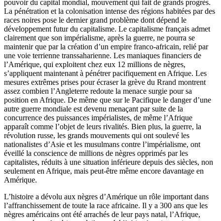
pouvoir du capital mondial, mouvement qui fait de grands progrès.
La pénétration et la colonisation intense des régions habitées par des
races noires pose le dernier grand problème dont dépend le
développement futur du capitalisme. Le capitalisme français admet
clairement que son impérialisme, après la guerre, ne pourra se
maintenir que par la création d’un empire franco-africain, relié par
une voie terrienne transsaharienne. Les maniaques financiers de
l’Amérique, qui exploitent chez eux 12 millions de nègres,
s’appliquent maintenant à pénétrer pacifiquement en Afrique. Les
mesures extrêmes prises pour écraser la grève du Rrand montrent
assez combien l’Angleterre redoute la menace surgie pour sa
position en Afrique. De même que sur le Pacifique le danger d’une
autre guerre mondiale est devenu menaçant par suite de la
concurrence des puissances impérialistes, de même l’Afrique
apparaît comme l’objet de leurs rivalités. Bien plus, la guerre, la
révolution russe, les grands mouvements qui ont soulevé les
nationalistes d’Asie et les musulmans contre l’impérialisme, ont
éveillé la conscience de millions de nègres opprimés par les
capitalistes, réduits à une situation inférieure depuis des siècles, non
seulement en Afrique, mais peut-être même encore davantage en
Amérique.
L’histoire a dévolu aux nègres d’Amérique un rôle important dans
l’affranchissement de toute la race africaine. Il y a 300 ans que les
nègres américains ont été arrachés de leur pays natal, l’Afrique,