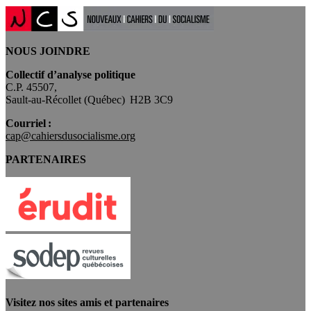
NOUS JOINDRE
Collectif d’analyse politique
C.P. 45507,
Sault-au-Récollet (Québec) H2B 3C9
Courriel :
cap@cahiersdusocialisme.org
PARTENAIRES
Visitez nos sites amis et partenaires