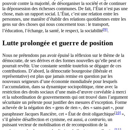
pouvoir contre la majorité, de désorganiser la société et de continuer
la dépossession des richesses communes. De fait, l’État n’est pas une
chose, mais un rapport social. L’État, c’est une relation entre les
personnes, une manière d’établir des relations quotidiennes entre les
gens sur des choses qui nous concernent tous : le transport,
[9]
l’éducation, l’échange, la santé, le respect, la sociabilité
.
Lutte prolongée et guerre de position
Nous ne prétendons pas avoir épuisé la réflexion sur le thème de la
démocratie, de ses dérives et des formes nouvelles qu’elle peut et
pourrait revêtir. Une constante semble toutefois se dégager de ces
contributions. D’abord, la démocratie bourgeoise (libérale et
représentative) est plus que jamais remise en question par les
nouveaux seigneurs d’une économie mondialisée pour lesquels
l’accumulation, dans sa dynamique sociopolitique, rime avec la
restriction des droits sociaux d’une main-d’œuvre corvéable à merci
et la subordination de gouvernements qui ont trouvé dans l’argument
sécuritaire un prétexte pour justifier des mesures d’exception. Forme
achevée de la négation des « gens de rien », des « sans-part », pour
[10]
paraphraser Jacques Rancière, cet « État de droit oligarchique
»,
s’il génère désaffection et cynisme, est aussi,
a contrario
, un
puissant vecteur de mobilisation et de recomposition de la
[11]