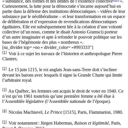
« substance, des formes et des limites de l’existence collective
».
Curieusement, la lutte pour la démocratie s’incarne aujourd’hui en
partie dans la défense des institutions démocratiques – vidées de leur
substance par le néolibéralisme – et leur transformation en un espace
de délibération et d’expression de revendications démocratiques
égalitaires. Elle est subséquemment liée à la création d’une volonté
collective (d’un nous, comme le disait Antonio Gramsci) porteur
d’un autre imaginaire et apte à refonder le pouvoir politique sur les
bases de l’hégémonie des plus « nombreux ».
[su_divider top= »no » divider_color= »#993333″]
[1]
Voir à ce sujet les travaux de l’historien et anthropologue Pierre
Clastres.
[2]
Le 15 juin 1215, le roi anglais Jean-sans-Terre doit s’incliner
devant les barons avec lesquels il signe la Grande Charte qui limite
l’arbitraire royal.
[3]
Au Québec, les femmes ont acquis le droit de voter en 1940. Ce
n’est qu’en 1961 toutefois qu’une première femme a été élue à
l’Assemblée législative (l’Assemblée nationale de l’époque).
[4]
Nicolas Machiavel,
Le Prince
[1515], Paris, Flammarion, 1980.
[5]
Voir notamment : Jürgen Habermas,
Raison et légitimité
, Paris,