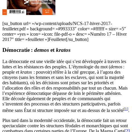
[su_button url= »/wp-content/uploads/NCS-17-hiver-2017-
feuilleter.pdf » background= »#993333″ color= »#ffffff » size= »5″
center= »yes » icon= »icon: file-pdf-o » desc= »Numéro 17 – Hiver
2017″ title= »feuilleter »]Feuilleter[/su_button]
Démocratie :
demos
et
kratos
La démocratie est une vieille idée qui s’est développée à travers les
luttes et les résistances des peuples. L’étymologie du mot (
demos
:
peuple et
kratos
: pouvoir) réfère à la cité grecque, à l’agora des
citoyens (sans les femmes et sans les esclaves, qui sont la majorité
des habitants), où les décisions sont prises sur les priorités et
l’allocation des rôles et des responsabilités par tout un chacun. Mais
l’expérience démocratique dépasse de loin le périmètre athénien.
Elle découle également de peuples et de communautés qui
s’inventent des processus et des structures participatives, parfois
[1]
même sans État ni structure imposée sur et au-dessus de la société
.
Plus tard dans la modernité occidentale, la démocratie fait un retour
spectaculaire contre les structures féodales et monarchiques qui sont
combattues dans certaines parties de l’Europe. De la Magna Carta
[2]