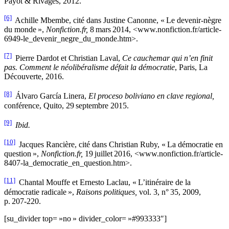
Payot & Rivages, 2012.
[6]
Achille Mbembe, cité dans Justine Canonne, « Le devenir-nègre
du monde »,
Nonfiction.fr,
8 mars 2014, <www.nonfiction.fr/article-
6949-le_devenir_negre_du_monde.htm>.
[7]
Pierre Dardot et Christian Laval,
Ce cauchemar qui n’en finit
pas. Comment le néolibéralisme défait la démocratie
, Paris, La
Découverte, 2016.
[8]
Álvaro García Linera,
El proceso boliviano en clave regional,
conférence, Quito, 29 septembre 2015.
[9]
Ibid.
[10]
Jacques Rancière, cité dans Christian Ruby, « La démocratie en
question »,
Nonfiction.fr,
19 juillet 2016, <www.nonfiction.fr/article-
8407-la_democratie_en_question.htm>.
[11]
Chantal Mouffe et Ernesto Laclau, « L’itinéraire de la
démocratie radicale »,
Raisons politiques,
vol. 3, n° 35, 2009,
p. 207-220.
[su_divider top= »no » divider_color= »#993333″]