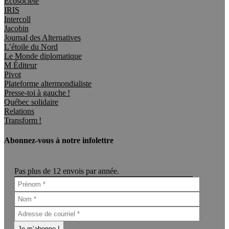
Écosociété
IRIS
Intercoll
Jacobin
Journal des Alternatives
L’étoile du Nord
Le Monde diplomatique
M Éditeur
Pivot
Plateforme altermondialiste
Presse-toi à gauche !
Québec solidaire
Relations
Transform !
Abonnez-vous à notre infolettre
Pas plus de 12 envois par année.