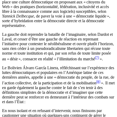
place une culture démocratique en proposant aux « citoyens du
Web » des pratiques (horizontalité, fédération, inclusivité et accès
libre à la connaissance comme aux logiciels) susceptibles, selon
Yannick Delbecque
, de paver la voie à une « démocratie liquide »,
sorte d’hybridation entre la démocratie directe et la démocratie
représentative.
La gauche doit reprendre la bataille de l’imaginaire, selon Dardot et
Laval, et cesser d’être une gauche de réaction en reprenant
l’initiative pour contester le néolibéralisme et ouvrir plutôt l’horizon,
sans rien céder à un pseudoradicalisme libertarien qui récuse toute
norme et toute institution et qui, par son refus de toute limite posée
[7]
au « désir », consacre en réalité « l’illimitation du marché
».
Le Bolivien Álvaro García Linera, réfléchissant sur l’expérience des
luttes démocratiques et populaires en l’Amérique latine de ces
dernières années, appelle à une « démocratie du peuple, de la rue, de
[8]
l’action collective, de la participation et de la mobilisation
». Il met
en garde également la gauche contre le fait de s’en tenir à des
définitions simplistes de la démocratie et d’imaginer que cette
dernière peut se renforcer en demeurant à l’intérieur des combats sur
et dans l’État :
En nous isolant et en refusant d’intervenir, nous finissons par
cautionner une situation où quelques-uns continuent de gérer le