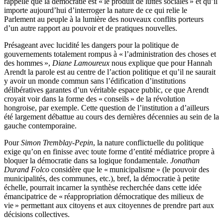
rappelle que la démocratie est « le produit de luttes sociales » et qu’il
importe aujourd’hui d’interroger la nature de ce qui relie le
Parlement au peuple à la lumière des nouveaux conflits porteurs
d’un autre rapport au pouvoir et de pratiques nouvelles.
Présageant avec lucidité les dangers pour la politique de
gouvernements totalement rompus à « l’administration des choses et
des hommes »,
Diane Lamoureux
nous explique que pour Hannah
Arendt la parole est au centre de l’action politique et qu’il ne saurait
y avoir un monde commun sans l’édification d’institutions
délibératives garantes d’un véritable espace public, ce que Arendt
croyait voir dans la forme des « conseils » de la révolution
hongroise, par exemple. Cette question de l’institution a d’ailleurs
été largement débattue au cours des dernières décennies au sein de la
gauche contemporaine.
Pour
Simon Tremblay-Pepin
, la nature conflictuelle du politique
exige qu’on en finisse avec toute forme d’entité médiatrice propre à
bloquer la démocratie dans sa logique fondamentale.
Jonathan
Durand Folco
considère que le « municipalisme » (le pouvoir des
municipalités, des communes, etc.), bref, la démocratie à petite
échelle, pourrait incarner la synthèse recherchée dans cette idée
émancipatrice de « réappropriation démocratique des milieux de
vie » permettant aux citoyens et aux citoyennes de prendre part aux
décisions collectives.