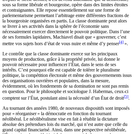
sous sa forme libérale et bourgeoise, opère dans des limites étroites
et contraignantes. Elle repose essentiellement sur une forme de
parlementarisme permettant l’arbitrage entre différentes fractions de
la bourgeoisie organisées en partis. La classe dominante peut alors
se livrer à ses activités dans la sphère de l’économie sans
nécessairement exercer directement le pouvoir politique. Dans l’une
de ses formules lapidaires, Machiavel disait que « gouverner, c’est
[4]
mettre vos sujets hors d’état de vous nuire et même d’y penser
».
Le contrôle que la classe dominante exerce sur les principaux
moyens de production, grâce à la propriété privée, lui donne le
pouvoir nécessaire pour influencer l’État, dans le sens de ses
intérêts. C’est pourquoi elle est capable de tolérer le pluralisme
politique, la compétition électorale et même des gouvernements issus
des organisations ouvrières et populaires, dans la mesure,
évidemment, où les fondements de sa domination ne sont pas remis
en question. Pour le philosophe et sociologue J. Habermas, ceux-ci
[5]
comptent sur l’État, postulant ainsi la nécessité d’un État de droit
.
Au tournant des années 1980, de nouveaux dispositifs sont imposés
pour « réorganiser » la démocratie en fonction du tournant
néolibéral. Le néolibéralisme vise en fait à rétablir la dictature
absolue des prétendues lois du marché, qui n’est autre que celle du
grand capital financiarisé. Ainsi, dans une perspective néolibérale,