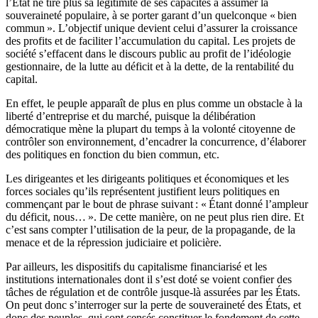
l’État ne tire plus sa légitimité de ses capacités à assumer la
souveraineté populaire, à se porter garant d’un quelconque « bien
commun ». L’objectif unique devient celui d’assurer la croissance
des profits et de faciliter l’accumulation du capital. Les projets de
société s’effacent dans le discours public au profit de l’idéologie
gestionnaire, de la lutte au déficit et à la dette, de la rentabilité du
capital.
En effet, le peuple apparaît de plus en plus comme un obstacle à la
liberté d’entreprise et du marché, puisque la délibération
démocratique mène la plupart du temps à la volonté citoyenne de
contrôler son environnement, d’encadrer la concurrence, d’élaborer
des politiques en fonction du bien commun, etc.
Les dirigeantes et les dirigeants politiques et économiques et les
forces sociales qu’ils représentent justifient leurs politiques en
commençant par le bout de phrase suivant : « Étant donné l’ampleur
du déficit, nous… ». De cette manière, on ne peut plus rien dire. Et
c’est sans compter l’utilisation de la peur, de la propagande, de la
menace et de la répression judiciaire et policière.
Par ailleurs, les dispositifs du capitalisme financiarisé et les
institutions internationales dont il s’est doté se voient confier des
tâches de régulation et de contrôle jusque-là assurées par les États.
On peut donc s’interroger sur la perte de souveraineté des États, et
donc des peuples, qui sont censés constituer le fondement de cette