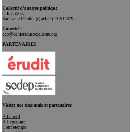
Collectif d’analyse politique
C.P. 45507,
Sault-au-Récollet (Québec) H2B 3C9
Courriel :
cap@cahiersdusocialisme.org
PARTENAIRES
Visitez nos sites amis et partenaires
À bâbord
À l’encontre
Contretemps