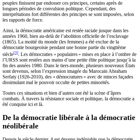
peuples finissent par endosser ces principes, certains après de
longues périodes de convulsion politique. Cependant, des
interprétations fort différentes des principes se sont imposées, selon
les rapports de force.
Ainsi, la démocratie américaine est restée raciale jusque dans les
années 1960, bien au-delà de l’abolition officielle de l’esclavage
(1865). La moitié du monde (les femmes) a été exclue de la
démocratie bourgeoisie pendant une bonne partie du vingtième
[3]
siècle
. Les démocraties « populaires » mises en place à l’ombre de
l’URSS sont restées aux mains d’une petite élite politique jusqu’à la
fin des années 1980. Dans le tiers-monde, plusieurs nouveaux États
sont devenus, selon l’expression imagée du Marocain Abraham
Serfaty (1926-2010), des « démocratures » avec de minces façades
dissimulant mal le pouvoir occulte de petites minorités.
Toutes ces situations et bien d’autres ont été la scène d’âpres
combats. À travers la résistance sociale et politique, la démocratie a
été conquise ici et là.
De la démocratie libérale à la démocratie
néolibérale
Depuis le siècle dernier, il est devenu indéniable que la démocratie,