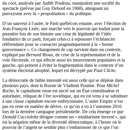
du
cool
, analysée par
Judith Trudeau
, manipulent une société du
spectacle (prévue par Guy Debord en 1968), atteignant un
paroxysme avec la « peopolisation » du politique.
D’un sauveur à l’autre, le Parti québécois entame, avec l’élection de
Jean-François Lisée, une marche vers le pouvoir qui traduit pour la
première fois de son histoire une crise de légitimité de l’idée
fondatrice de ce parti, forçant celui-ci à repousser l’échéancier
référendaire pour se consacrer pragmatiquement à la « bonne
gouvernance ». Ce changement de cap survient dans un contexte,
expliqué par
Bernard Rioux,
de crise de la représentation et de la
voie électorale, ce qui affecte aussi les mouvements populaires et la
gauche, qui peinent à éviter la fragmentation dans le contexte d’un
système électoral atrophié, lequel est décrypté par
Paul Cliche.
La démocratie de faible intensité est aussi celle qui se déploie dans
plusieurs pays, dont la Russie de Vladimir Poutine. Pour
Michel
Roche
, le capitalisme russe est ancré sur un État centralisateur et
autoritaire, reliquat de l’ère soviétique, qui en est venu à se substituer
à une classe capitaliste encore embryonnaire. L’autre Empire n’est
pas en reste en matière de dérive, ce qu’on a vu à l’automne 2016
lors de la dernière campagne présidentielle. De cela émerge ce que
Donald Cuccioletta
désigne comme un « totalitarisme inversé », qui
est la négation même de la diversité démocratique, à l’heure où le
pouvoir de l’argent ne semble plus s’embarrasser de ce que l’on