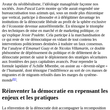
Avatar du néolibéralisme, l’idéologie managériale façonne nos
sociétés.
Jean-Pascal Larin
montre qu’elle aurait engendré une
bureaucratisation tous azimuts qui, sous un mode plus rhizomique
que vertical, participe à dissoudre et à délégitimer davantage les
institutions de la démocratie libérale au profit de la sphère exclusive
de l’économie devenue autoréférentielle. En témoigne le triomphe
des techniques de mise en marché et de marketing politique, ce
qu’explique
Jessie Poulette.
Cela participe à la marchandisation de
ce qui reste de vie démocratique en vidant de tout contenu les
interventions politiciennes destinées à traduire un faux consensus.
Par l’analyse d’
Emanuel Guay
et de
Nicolas Villamarin
, ce double
phénomène de dépérissement du politique et de délitement de la
démocratie permet de saisir le déploiement des stratégies sécuritaires
aux frontières des pays capitalistes avancés. Pour reprendre la
formule lapidaire d’Achille Mbembe, on assiste au « devenir-nègre »
de l’humanité, dont témoigne l’indifférence au sort de ces masses de
migrantes et de migrants refoulés dans les marges du système-
[6]
monde
.
Réinventer la démocratie en repensant les
enjeux et les pratiques
La réinvention de la démocratie doit accompagner la recomposition