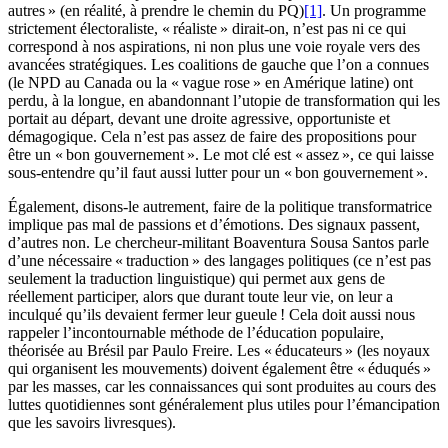
autres » (en réalité, à prendre le chemin du PQ)
[1]
. Un programme
strictement électoraliste, « réaliste » dirait-on, n’est pas ni ce qui
correspond à nos aspirations, ni non plus une voie royale vers des
avancées stratégiques. Les coalitions de gauche que l’on a connues
(le NPD au Canada ou la « vague rose » en Amérique latine) ont
perdu, à la longue, en abandonnant l’utopie de transformation qui les
portait au départ, devant une droite agressive, opportuniste et
démagogique. Cela n’est pas assez de faire des propositions pour
être un « bon gouvernement ». Le mot clé est « assez », ce qui laisse
sous-entendre qu’il faut aussi lutter pour un « bon gouvernement ».
Également, disons-le autrement, faire de la politique transformatrice
implique pas mal de passions et d’émotions. Des signaux passent,
d’autres non. Le chercheur-militant Boaventura Sousa Santos parle
d’une nécessaire « traduction » des langages politiques (ce n’est pas
seulement la traduction linguistique) qui permet aux gens de
réellement participer, alors que durant toute leur vie, on leur a
inculqué qu’ils devaient fermer leur gueule ! Cela doit aussi nous
rappeler l’incontournable méthode de l’éducation populaire,
théorisée au Brésil par Paulo Freire. Les « éducateurs » (les noyaux
qui organisent les mouvements) doivent également être « éduqués »
par les masses, car les connaissances qui sont produites au cours des
luttes quotidiennes sont généralement plus utiles pour l’émancipation
que les savoirs livresques).