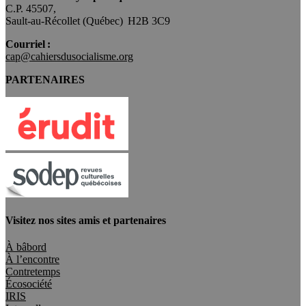
C.P. 45507,
Sault-au-Récollet (Québec) H2B 3C9
Courriel :
cap@cahiersdusocialisme.org
PARTENAIRES
Visitez nos sites amis et partenaires
À bâbord
À l’encontre
Contretemps
Écosociété
IRIS