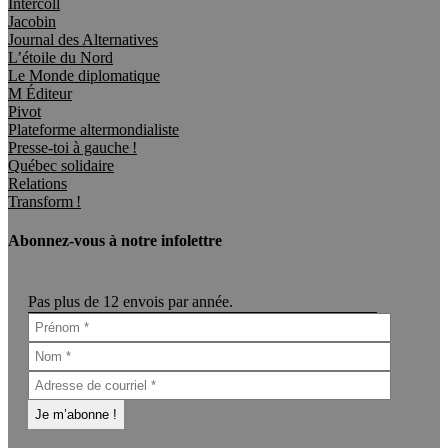
Intercoll
Jacobin
Journal des Alternatives
L’étoile du Nord
Le Monde diplomatique
M Éditeur
Pivot
Plateforme altermondialiste
Presse-toi à gauche !
Québec solidaire
Relations
Transform !
Abonnez-vous à notre infolettre
Pas plus de 12 envois par année.