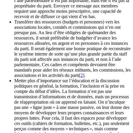
l’aile parlementaire n’est pas importante, mais elle n’est pas la
propriétaire du parti. Envoyer ce message aux membres
requiert une approche moins prescriptive, une capacité de
recevoir et de diffuser ce qui vient d’en bas.
Transférer des ressources (budgets et personnes) vers les
associations locales, comités et commissions qui n’en ont
presque pas. Au lieu d’être obligées de quémander des
ressources, il serait préférable de budgéter d’avance les
ressources allouées, en argent et en personnes à ces instances
du parti. Il serait également une bonne pratique de reconstruire
le système interne de sorte qu’une plus grande partie du staff
du parti soit affectée aux instances du parti, et non à l’aile
parlementaire, Ces cadres et compétents devraient être
mandatés pour aider les réseaux militants, les commissions, les
associations et les activités du parti
[2]
.
Mettre plus d’importance sur l’éducation et la discussion
politiques en général, la formation, l’inclusion et la prise en
compte du débat d’idées. La formation n’est pas une
transmission d’informations et de données, mais un processus
de réappropriation où on apprend en faisant. On n’inculque
pas une « ligne juste » à une masse passive, on leur donne des
moyens de développer leurs propres connaissances et leurs
propres luttes. Pour cela, il faut des espaces pour développer
ces outils (cahiers de formation, bulletins, etc.), pas seulement
perçus comme des moyens « techniques », mais comme