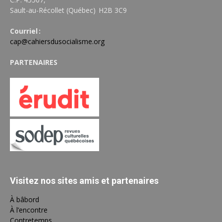
Sault-au-Récollet (Québec) H2B 3C9
Courriel :
cap@cahiersdusocialisme.org
PARTENAIRES
Visitez nos sites amis et partenaires
À bâbord
À l’encontre
Contretemps