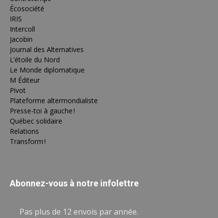
Écosociété
IRIS
Intercoll
Jacobin
Journal des Alternatives
L’étoile du Nord
Le Monde diplomatique
M Éditeur
Pivot
Plateforme altermondialiste
Presse-toi à gauche !
Québec solidaire
Relations
Transform !
Abonnez-vous à notre infolettre
Pas plus de 12 envois par année.