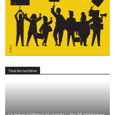
Tous les numéros
La grève politique et sociale – No 35, printemps