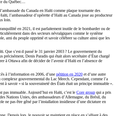
olice du Québec…
iser l’ambassade du Canada en Haïti comme plaque tournante des
n Haïti, l’ambassadeur d’opérette d’Haïti au Canada joue au producteur
s loin.
quillité en 2021, il est parfaitement inutile de le bombarder ou de
particulièrement dans des secteurs névralgiques comme le système
ble, ami du peuple opprimé et savoir célébrer sa culture ainsi que les
aïti. Que s’est-il passé le 31 janvier 2003 ? Le gouvernement du
s précisément, Denis Paradis qui était alors secrétaire d’État chargé
rer à Ottawa afin de décider de l’avenir d’Haïti en l’absence de
ccès à l’information en 2006, d’une
pétition en 2020
et d’une autre
urs au complexe gouvernemental du Lac Meech. Cependant, comme l’a
ent à savoir « si la souveraineté des États était un principe immuable ».
’est pas immuable. Aujourd’hui en Haïti, c’est le
Core group
qui a pris
ral des Nations Unies, des ambassadeurs d’Allemagne, du Brésil, du
ne pas être gêné par l’installation insidieuse d’une dictature en
ne. Depuis lors, le pouvoir se maintient en place en s’alliant à des