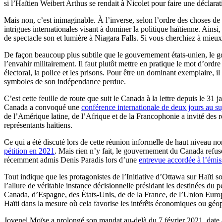
si l’Haïtien Weibert Arthus se rendait à Nicolet pour faire une déclar
Mais non, c’est inimaginable. À l’inverse, selon l’ordre des choses d
intrigues internationales visant à dominer la politique haïtienne. Ain
de spectacle son et lumière à Niagara Falls. Si vous cherchiez à mieux
De façon beaucoup plus subtile que le gouvernement états-unien, le go
l’envahir militairement. Il faut plutôt mettre en pratique le mot d’o
électoral, la police et les prisons. Pour être un dominant exemplaire, i
symboles de son indépendance perdue.
C’est cette feuille de route que suit le Canada à la lettre depuis le 
Canada a convoqué une
conférence internationale de deux jours au suj
de l’Amérique latine, de l’Afrique et de la Francophonie a invité des 
représentants haïtiens.
Ce qui a été discuté lors de cette réunion informelle de haut niveau n
pétition en 2021
. Mais rien n’y fait, le gouvernement du Canada refu
récemment admis Denis Paradis lors d’une
entrevue accordée à l’ém
Tout indique que les protagonistes de l’Initiative d’Ottawa sur Haïti s
l’allure de véritable instance décisionnelle présidant les destinées d
Canada, d’Espagne, des États-Unis, de de la France, de l’Union Europé
Haïti dans la mesure où cela favorise les intérêts économiques ou géo
Jovenel Moïse a prolongé son mandat au-delà du 7 février 2021, date à l