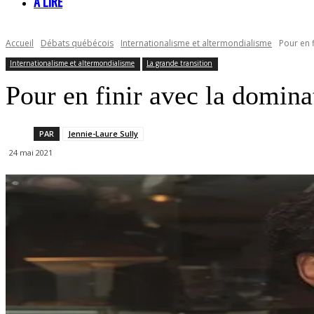
À LIRE
Accueil
Débats québécois
Internationalisme et altermondialisme
Pour en 
Internationalisme et altermondialisme
La grande transition
Pour en finir avec la domina
PAR
Jennie-Laure Sully
24 mai 2021