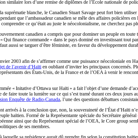
ation similaire lors d’une remise de diplômes de l’École nationale de p
e la suprématie blanche, le Canadien Stuart Savage peut fort bien util
si, pendant que l’ambassadeur canadien se mêle des affaires policières e
 comprendre ce qu’était au juste le néocolonialisme, ne cherchez pas plu
uvernement canadien a compris que pour dominer un peuple en toute tran
rdre « Qui finance commande » dans le pays dominé en investissant tout 
l faut aussi se targuer d’être féministe, en faveur du développement dura
31 janvier 2003 afin de s’affirmer comme une puissance néocoloniale en H
et de l’avenir d’Haïti
en oubliant d’inviter les principaux concernés. Plu
représentants des États-Unis, de la France et de l’OEA à venir le rencont
ommée « Initative d’Ottawa sur Haïti » a fait l’objet d’une demande d’a
se de faire toute la lumière sur ce qui s’est tramé durant ces deux jo
ission Enquête de Radio-Canada
, l’une des questions débattues consistai
ont arrivés à la conclusion que, non, la souveraineté de l’État d’Haïti n
u peuple haïtien. Formé de la Représentante spéciale du Secrétaire géné
enne ainsi que du Représentant spécial de l’OEA, le Core group semble 
politiques de ses membres.
aquelle sa présidence aurait dû prendre fin selon la constitution haïtien