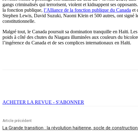
gangs criminalisés qui terrorisent, violent et kidnappent ses opposant
la fonction publique,
l’Alliance de la fonction publique du Canada
et 
Stephen Lewis, David Suzuki, Naomi Klein et 500 autres, ont signé l
constitutionnelle.
Malgré tout, le Canada poursuit sa domination tranquille en Haïti. Les 
poids à côté des chutes du Niagara illuminées aux couleurs du bicolore 
l’ingérence du Canada et de ses complices internationaux en Haïti.
Facebook
X
Email
Imprimer
ACHETER LA REVUE - S'ABONNER
Article précédent
La Grande transition : la révolution haïtienne, socle de constructi