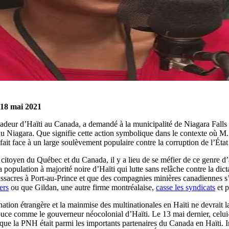
 18 mai 2021
eur d’Haïti au Canada, a demandé à la municipalité de Niagara Falls de 
du Niagara. Que signifie cette action symbolique dans le contexte où M. 
fait face à un large soulèvement populaire contre la corruption de l’État
ue citoyen du Québec et du Canada, il y a lieu de se méfier de ce genre 
population à majorité noire d’Haïti qui lutte sans relâche contre la dic
ssacres à Port-au-Prince et que des compagnies minières canadiennes s’ap
ers
ou que Gildan, une autre firme montréalaise,
casse les syndicats
et p
ion étrangère et la mainmise des multinationales en Haïti ne devrait la
ce comme le gouverneur néocolonial d’Haïti. Le 13 mai dernier, celui-c
que la PNH était parmi les importants partenaires du Canada en Haïti. I