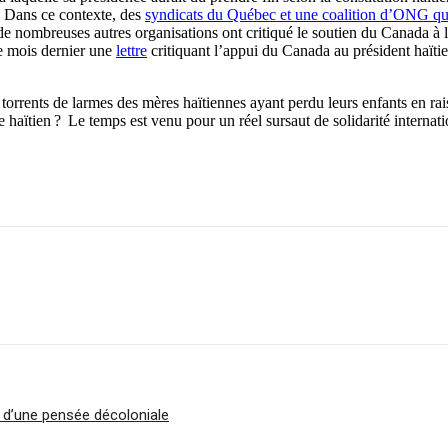
s. Dans ce contexte, des
syndicats du Québec et une coalition d’ONG q
de nombreuses autres organisations ont critiqué le soutien du Canada à la
e mois dernier une
lettre
critiquant l’appui du Canada au président haïtie
torrents de larmes des mères haïtiennes ayant perdu leurs enfants en rais
haïtien ? Le temps est venu pour un réel sursaut de solidarité internati
on d’une pensée décoloniale