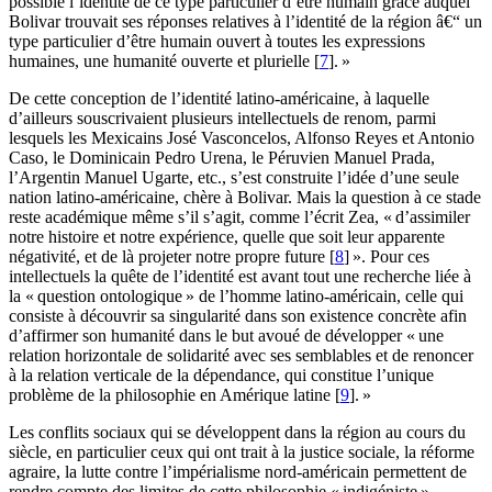
possible l’identité de ce type particulier d’être humain grâce auquel
Bolivar trouvait ses réponses relatives à l’identité de la région â€“ un
type particulier d’être humain ouvert à toutes les expressions
humaines, une humanité ouverte et plurielle [
7
]. »
De cette conception de l’identité latino-américaine, à laquelle
d’ailleurs souscrivaient plusieurs intellectuels de renom, parmi
lesquels les Mexicains José Vasconcelos, Alfonso Reyes et Antonio
Caso, le Dominicain Pedro Urena, le Péruvien Manuel Prada,
l’Argentin Manuel Ugarte, etc., s’est construite l’idée d’une seule
nation latino-américaine, chère à Bolivar. Mais la question à ce stade
reste académique même s’il s’agit, comme l’écrit Zea, « d’assimiler
notre histoire et notre expérience, quelle que soit leur apparente
négativité, et de là projeter notre propre future [
8
] ». Pour ces
intellectuels la quête de l’identité est avant tout une recherche liée à
la « question ontologique » de l’homme latino-américain, celle qui
consiste à découvrir sa singularité dans son existence concrète afin
d’affirmer son humanité dans le but avoué de développer « une
relation horizontale de solidarité avec ses semblables et de renoncer
à la relation verticale de la dépendance, qui constitue l’unique
problème de la philosophie en Amérique latine [
9
]. »
Les conflits sociaux qui se développent dans la région au cours du
siècle, en particulier ceux qui ont trait à la justice sociale, la réforme
agraire, la lutte contre l’impérialisme nord-américain permettent de
rendre compte des limites de cette philosophie « indigéniste »,