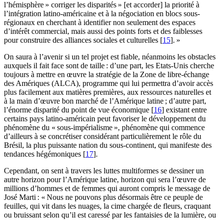
l’hémisphère » corriger les disparités » [et accorder] la priorité à
l’intégration latino-américaine et à la négociation en blocs sous-
régionaux en cherchant à identifier non seulement des espaces
d’intérêt commercial, mais aussi des points forts et des faiblesses
pour construire des alliances sociales et culturelles [
15
]. »
On saura à l’avenir si un tel projet est fiable, néanmoins les obstacles
auxquels il fait face sont de taille : d’une part, les Etats-Unis cherche
toujours à mettre en œuvre la stratégie de la Zone de libre-échange
des Amériques (ALCA), programme qui lui permettra d’avoir accès
plus facilement aux matières premières, aux ressources naturelles et
à la main d’œuvre bon marché de l’Amérique latine ; d’autre part,
l’énorme disparité du point de vue économique [
16
] existant entre
certains pays latino-américain peut favoriser le développement du
phénomène du « sous-impérialisme », phénomène qui commence
d’ailleurs à se concrétiser considérant particulièrement le rôle du
Brésil, la plus puissante nation du sous-continent, qui manifeste des
tendances hégémoniques [
17
].
Cependant, on sent à travers les luttes multiformes se dessiner un
autre horizon pour l’Amérique latine, horizon qui sera l’œuvre de
millions d’hommes et de femmes qui auront compris le message de
José Marti : « Nous ne pouvons plus désormais être ce peuple de
feuilles, qui vit dans les nuages, la cime chargée de fleurs, craquant
ou bruissant selon qu’il est caressé par les fantaisies de la lumière, ou