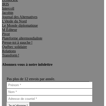
IRIS
Intercoll
Jacobin
Journal des Alternatives
L’étoile du Nord
Le Monde diplomatique
M Éditeur
Pivot
Plateforme altermondialiste
Presse-toi à gauche !
Québec solidaire
Relations
Transform !
Abonnez-vous à notre infolettre
Pas plus de 12 envois par année.