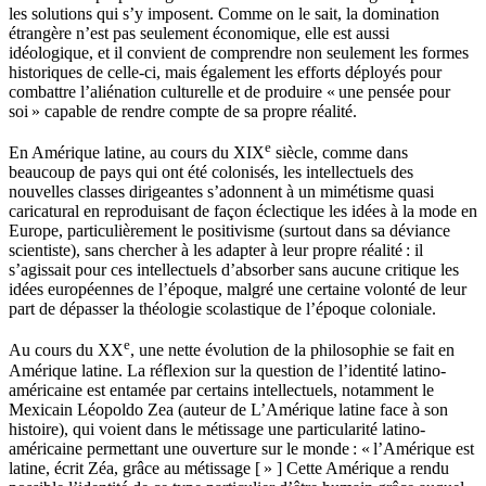
les solutions qui s’y imposent. Comme on le sait, la domination
étrangère n’est pas seulement économique, elle est aussi
idéologique, et il convient de comprendre non seulement les formes
historiques de celle-ci, mais également les efforts déployés pour
combattre l’aliénation culturelle et de produire « une pensée pour
soi » capable de rendre compte de sa propre réalité.
e
En Amérique latine, au cours du XIX
siècle, comme dans
beaucoup de pays qui ont été colonisés, les intellectuels des
nouvelles classes dirigeantes s’adonnent à un mimétisme quasi
caricatural en reproduisant de façon éclectique les idées à la mode en
Europe, particulièrement le positivisme (surtout dans sa déviance
scientiste), sans chercher à les adapter à leur propre réalité : il
s’agissait pour ces intellectuels d’absorber sans aucune critique les
idées européennes de l’époque, malgré une certaine volonté de leur
part de dépasser la théologie scolastique de l’époque coloniale.
e
Au cours du XX
, une nette évolution de la philosophie se fait en
Amérique latine. La réflexion sur la question de l’identité latino-
américaine est entamée par certains intellectuels, notamment le
Mexicain Léopoldo Zea (auteur de L’Amérique latine face à son
histoire), qui voient dans le métissage une particularité latino-
américaine permettant une ouverture sur le monde : « l’Amérique est
latine, écrit Zéa, grâce au métissage [ » ] Cette Amérique a rendu