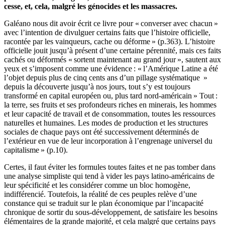
cesse, et, cela, malgré les génocides et les massacres.
Galéano nous dit avoir écrit ce livre pour « converser avec chacun »
avec l’intention de divulguer certains faits que l’histoire officielle,
racontée par les vainqueurs, cache ou déforme » (p.363). L’histoire
officielle jouit jusqu’à présent d’une certaine pérennité, mais ces faits
cachés ou déformés « sortent maintenant au grand jour », sautent aux
yeux et s’imposent comme une évidence : « l’Amérique Latine a été
l’objet depuis plus de cinq cents ans d’un pillage systématique »
depuis la découverte jusqu’à nos jours, tout s’y est toujours
transformé en capital européen ou, plus tard nord-américain » Tout :
la terre, ses fruits et ses profondeurs riches en minerais, les hommes
et leur capacité de travail et de consommation, toutes les ressources
naturelles et humaines. Les modes de production et les structures
sociales de chaque pays ont été successivement déterminés de
l’extérieur en vue de leur incorporation à l’engrenage universel du
capitalisme » (p.10).
Certes, il faut éviter les formules toutes faites et ne pas tomber dans
une analyse simpliste qui tend à vider les pays latino-américains de
leur spécificité et les considérer comme un bloc homogène,
indifférencié. Toutefois, la réalité de ces peuples relève d’une
constance qui se traduit sur le plan économique par l’incapacité
chronique de sortir du sous-développement, de satisfaire les besoins
élémentaires de la grande majorité, et cela malgré que certains pays