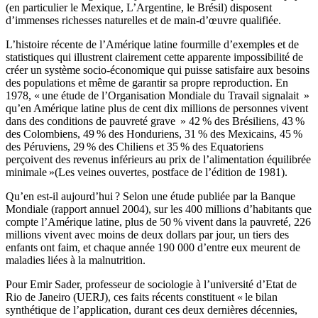
(en particulier le Mexique, L’Argentine, le Brésil) disposent
d’immenses richesses naturelles et de main-d’œuvre qualifiée.
L’histoire récente de l’Amérique latine fourmille d’exemples et de
statistiques qui illustrent clairement cette apparente impossibilité de
créer un système socio-économique qui puisse satisfaire aux besoins
des populations et même de garantir sa propre reproduction. En
1978, « une étude de l’Organisation Mondiale du Travail signalait »
qu’en Amérique latine plus de cent dix millions de personnes vivent
dans des conditions de pauvreté grave » 42 % des Brésiliens, 43 %
des Colombiens, 49 % des Honduriens, 31 % des Mexicains, 45 %
des Péruviens, 29 % des Chiliens et 35 % des Equatoriens
perçoivent des revenus inférieurs au prix de l’alimentation équilibrée
minimale »(Les veines ouvertes, postface de l’édition de 1981).
Qu’en est-il aujourd’hui ? Selon une étude publiée par la Banque
Mondiale (rapport annuel 2004), sur les 400 millions d’habitants que
compte l’Amérique latine, plus de 50 % vivent dans la pauvreté, 226
millions vivent avec moins de deux dollars par jour, un tiers des
enfants ont faim, et chaque année 190 000 d’entre eux meurent de
maladies liées à la malnutrition.
Pour Emir Sader, professeur de sociologie à l’université d’Etat de
Rio de Janeiro (UERJ), ces faits récents constituent « le bilan
synthétique de l’application, durant ces deux dernières décennies,