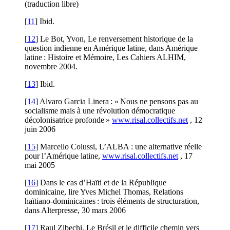
(traduction libre)
[
11
] Ibid.
[
12
] Le Bot, Yvon, Le renversement historique de la
question indienne en Amérique latine, dans Amérique
latine : Histoire et Mémoire, Les Cahiers ALHIM,
novembre 2004.
[
13
] Ibid.
[
14
] Alvaro Garcia Linera : « Nous ne pensons pas au
socialisme mais à une révolution démocratique
décolonisatrice profonde »
www.risal.collectifs.net
, 12
juin 2006
[
15
] Marcello Colussi, L’ALBA : une alternative réelle
pour l’Amérique latine,
www.risal.collectifs.net
, 17
mai 2005
[
16
] Dans le cas d’Haïti et de la République
dominicaine, lire Yves Michel Thomas, Relations
haïtiano-dominicaines : trois éléments de structuration,
dans Alterpresse, 30 mars 2006
[
17
] Raul Zibechi, Le Brésil et le difficile chemin vers