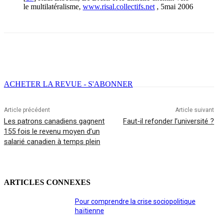
le multilatéralisme,
www.risal.collectifs.net
, 5mai 2006
Facebook
X
Email
Imprimer
ACHETER LA REVUE - S'ABONNER
Article précédent
Article suivant
Les patrons canadiens gagnent
Faut-il refonder l’université ?
155 fois le revenu moyen d’un
salarié canadien à temps plein
ARTICLES CONNEXES
Pour comprendre la crise sociopolitique
haïtienne