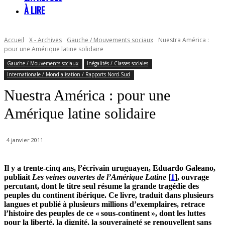
À LIRE
Accueil
X - Archives
Gauche / Mouvements sociaux
Nuestra América :
pour une Amérique latine solidaire
Gauche / Mouvements sociaux
Inégalités / Classes sociales
Internationale / Mondialisation / Rapports Nord-Sud
Nuestra América : pour une
Amérique latine solidaire
4 janvier 2011
Il y a trente-cinq ans, l’écrivain uruguayen, Eduardo Galeano,
publiait
Les veines ouvertes de l’Amérique Latine
[
1
], ouvrage
percutant, dont le titre seul résume la grande tragédie des
peuples du continent ibérique. Ce livre, traduit dans plusieurs
langues et publié à plusieurs millions d’exemplaires, retrace
l’histoire des peuples de ce « sous-continent », dont les luttes
pour la liberté, la dignité, la souveraineté se renouvellent sans