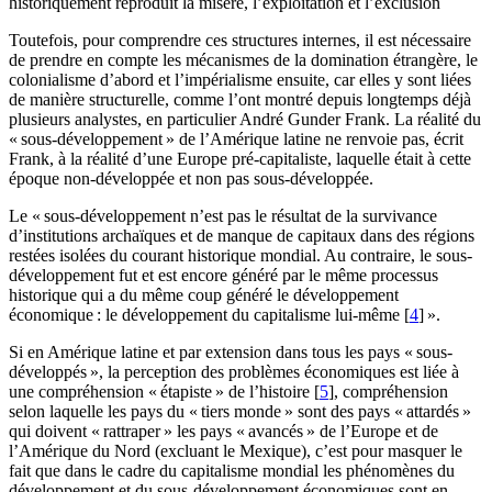
historiquement reproduit la misère, l’exploitation et l’exclusion
Toutefois, pour comprendre ces structures internes, il est nécessaire
de prendre en compte les mécanismes de la domination étrangère, le
colonialisme d’abord et l’impérialisme ensuite, car elles y sont liées
de manière structurelle, comme l’ont montré depuis longtemps déjà
plusieurs analystes, en particulier André Gunder Frank. La réalité du
« sous-développement » de l’Amérique latine ne renvoie pas, écrit
Frank, à la réalité d’une Europe pré-capitaliste, laquelle était à cette
époque non-développée et non pas sous-développée.
Le « sous-développement n’est pas le résultat de la survivance
d’institutions archaïques et de manque de capitaux dans des régions
restées isolées du courant historique mondial. Au contraire, le sous-
développement fut et est encore généré par le même processus
historique qui a du même coup généré le développement
économique : le développement du capitalisme lui-même [
4
] ».
Si en Amérique latine et par extension dans tous les pays « sous-
développés », la perception des problèmes économiques est liée à
une compréhension « étapiste » de l’histoire [
5
], compréhension
selon laquelle les pays du « tiers monde » sont des pays « attardés »
qui doivent « rattraper » les pays « avancés » de l’Europe et de
l’Amérique du Nord (excluant le Mexique), c’est pour masquer le
fait que dans le cadre du capitalisme mondial les phénomènes du
développement et du sous-développement économiques sont en