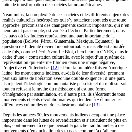
lutte de transformation des sociétés latino-américaines.
Néanmoins, la complexité de ces sociétés et les différents enjeux des
réalités culturelles hétérogènes qui s’y rattachent sont tels que toute
approche, préconisant des changements sociaux importants, qui n’en
tiendraient pas compte, est vouée à l’échec. Particulièrement, dans
les pays où les Indiens représentent une part importante de la
population (Bolivie, Pérou, Guatemala, Mexique, Equateur), la
question de l’identité devient incontournable, mais elle est abordée
cette fois, comme l’écrit Yvon Le Blot, chercheur au CNRS, dans le
cadre d’une « contestation culturelle, avec le rejet d’un système de
représentation qui enferme l’Indien dans une image négative,
l’objective et l’infériorise. [
12
] » Pour la première fois en Amérique
latine, les mouvements indiens, au-delà de leur diversité, prennent
part aux luttes de libération avec une double exigence : d’une part,
ils rejettent l’idéologie communautariste passéiste et du repli sur soi
tout en refusant le mythe du métissage qui est une forme
d’intégration par assimilation, et, d’autre part, ils s’écartent de tous
mouvements et états révolutionnaires qui tendent à « éliminer les
différences culturelles ou de les instrumentaliser [
13
] »
Depuis les années 90, les mouvements indiens occupent une place
importante dans les luttes de revendication et s’articulent de plus en
plus, contrairement à ce que pensait la gauche traditionnelle, à des
mouvements d’émancipation des masses, comme l’a d’ailleurs