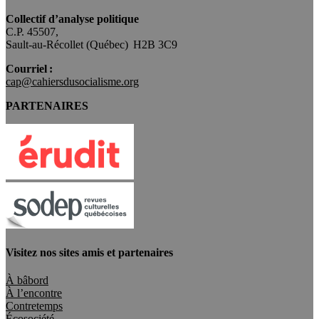
Collectif d’analyse politique
C.P. 45507,
Sault-au-Récollet (Québec) H2B 3C9
Courriel :
cap@cahiersdusocialisme.org
PARTENAIRES
Visitez nos sites amis et partenaires
À bâbord
À l’encontre
Contretemps
Écosociété