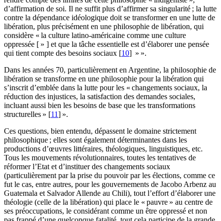
d’affirmation de soi. Il ne suffit plus d’affirmer sa singularité ; la lutte
contre la dépendance idéologique doit se transformer en une lutte de
libération, plus précisément en une philosophie de libération, qui
considère « la culture latino-américaine comme une culture
oppressée [ » ] et que la tâche essentielle est d’élaborer une pensée
qui tient compte des besoins sociaux [
10
] » ».
Dans les années 70, particulièrement en Argentine, la philosophie de
libération se transforme en une philosophie pour la libération qui
s’inscrit d’emblée dans la lutte pour les « changements sociaux, la
réduction des injustices, la satisfaction des demandes sociales,
incluant aussi bien les besoins de base que les transformations
structurelles » [
11
] ».
Ces questions, bien entendu, dépassent le domaine strictement
philosophique ; elles sont également déterminantes dans les
productions d’œuvres littéraires, théologiques, linguistiques, etc.
Tous les mouvements révolutionnaires, toutes les tentatives de
réformer l’Etat et d’instituer des changements sociaux
(particulièrement par la prise du pouvoir par les élections, comme ce
fut le cas, entre autres, pour les gouvernements de Jacobo Arbenz au
Guatemala et Salvador Allende au Chili), tout l’effort d’élaborer une
théologie (celle de la libération) qui place le « pauvre » au centre de
ses préoccupations, le considérant comme un être oppressé et non
pas frappé d’une quelconque fatalité, tout cela participe de la grande