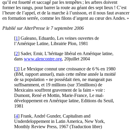
qu’il est fouetté et saccagé par les tempêtes ; les arbres doivent
former les rangs, pour barrer la route au géant des sept lieux ! C’est
l’heure de l’appel, et de la marche à l’unisson, et il nous faut avancer
en formation serrée, comme les filons d’argent au cœur des Andes. »
Plublié sur AlterPresse le 7 septembre 2006
[
1
] Galeano, Eduardo, Les veines ouvertes de
l’Amérique Latine, Librairie Plon, 1981
[
2
] Sader, Emir, L’héritage libéral en Amérique latine,
dans
www.alencontre.org
, 20juillet 2004
[
3
] Le Mexique connut une croissance de 6 % en 1980
(BM, rapport annuel), mais cette même année la moitié
de sa population « ne possédait rien, ne mangeait pas
suffisamment, et 19 millions (sur 35millions) de
Mexicains souffrent gravement de la faim » voir :
Dumont, René et Mottin, Marie-France, Le mal-
développement en Amérique latine, Editions du Seuil,
1981
[
4
] Frank, André Gunder, Capitalism and
Underdeloppement in Latin America, New York,
Monthly Review Press, 1967 (Traduction libre)