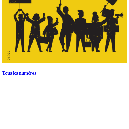
Tous les numéros
La grève politique et sociale – No 35, printemps 2026