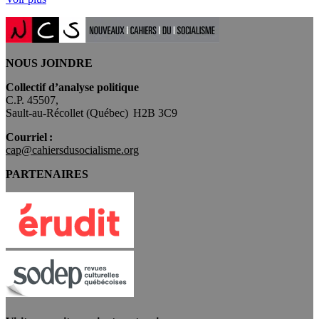
NOUS JOINDRE
Collectif d’analyse politique
C.P. 45507,
Sault-au-Récollet (Québec) H2B 3C9
Courriel :
cap@cahiersdusocialisme.org
PARTENAIRES