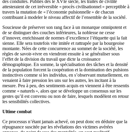
des conduites. Publiés dès le XVIe siècle, les traités de civilité
attesteraient de cet irréversible « procès civilisationnel » perceptible à
travers la mutation de « l’économie pulsionnelle » de chacun
contribuant à modeler le niveau affectif de l’ensemble de la société.
Soucieuse de préserver son rang face à un monarque omnipotent et
de se distinguer des couches inférieures, la noblesse ne cesse
d’innover, enrichissant de normes d’excellence l’étiquette qui la fait
sienne. Elle sera toutefois vite imitée et rattrapée par la bourgeoise
montante. Nées de cette concurrence au sommet de la société, les
règles de savoir-vivre en viendront ensuite à se généraliser sous
l’effet de la division du travail que dicte la croissance
démographique. En somme, la spécialisation des tâches et la densité
de la population forcent la coopération et la domination des pulsions
instinctives comme si les individus, en s’observant mutuellement, en
venaient à faire pression les uns sur les autres, les incitant à la
mesure. Peu à peu, des sentiments acquis en viennent à être ressentis
comme « naturels », alors que se développe un consensus sur les
gestes qu’il est convenu ou non de faire, lesquels modèlent en retour
les sensibilités collectives.
Ultime combat
Ce processus n’étant jamais achevé, on peut donc en déduire que la
répugnance suscitée par les révélations des victimes avérées