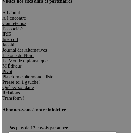
Visitez nos sites amis et partenaires
À bâbord
À l’encontre
Contretemps
Écosociété
IRIS
Intercoll
Jacobin
Journal des Alternatives
L’étoile du Nord
Le Monde diplomatique
M Éditeur
Pivot
Plateforme altermondialiste
Presse-toi à gauche !
Québec solidaire
Relations
Transform !
Abonnez-vous à notre infolettre
Pas plus de 12 envois par année.