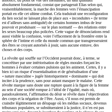
annonce, du point de vue des mentalités, un saut qualitatif
absolument fondamental, constat que partagerait Elias selon qui,
vraisemblablement, la marche des femmes vers l’émancipation
portait en elle cet ultime combat. Cela traduirait une reconfiguration
du lien social ne laissant plus de place aux « inconduites » (le terme
est d’ailleurs sans ambiguïté) de certains hommes imbus de leur
pouvoir et produisant — sur le plan normatif — des relations entre
les sexes beaucoup plus policées. Cette vague de dénonciations rend
aussi visible la confusion, voire l’effacement de la frontière entre la
sphère de l’intime et celle du monde commun que transgresseraient
des êtres se croyant autorisés à jouir, sans aucune entrave, des
choses et des corps.
La révolte qui souffle sur l’Occident pourrait donc, à terme, se
concrétiser par une intériorisation de règles morales forçant les
hommes à évaluer certaines pulsions qui les animent. Certes, il y a
bien ici un risque d’essentialisation et de généralisation d’une
« nature masculine » jugée historiquement « dominante » qui doit
inciter à la prudence, sans pour autant masquer le malaise. Cette
révolte marque sans doute une rupture quant à la figure de la femme
au sein d’une société rompue à l’idéal de l’égalité, mais où,
paradoxalement, l’affirmation du désir se révèle dans l’objectivation
des corps et la négation de l’être. Aussi, s’il nous est permis de
craindre légitimement un dérapage où les médias sociaux, devenus
tribunaux populaires, se substitueraient à la justice, il n’en est pas