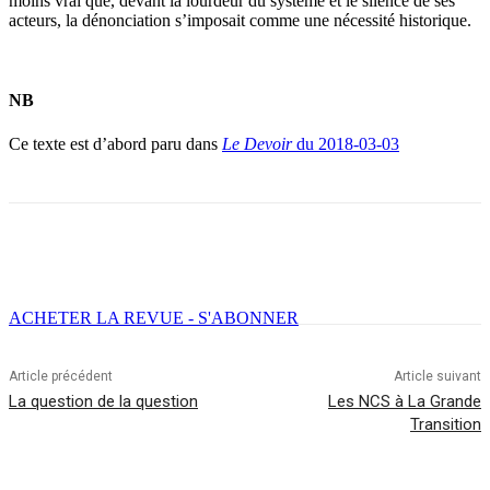
moins vrai que, devant la lourdeur du système et le silence de ses
acteurs, la dénonciation s’imposait comme une nécessité historique.
NB
Ce texte est d’abord paru dans
Le Devoir
du 2018-03-03
Facebook
X
Email
Imprimer
ACHETER LA REVUE - S'ABONNER
Article précédent
Article suivant
La question de la question
Les NCS à La Grande
Transition