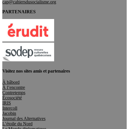
cap@cahiersdusocialisme.org
PARTENAIRES
Visitez nos sites amis et partenaires
À bâbord
À l’encontre
Contretemps
Écosociété
IRIS
Intercoll
Jacobin
Journal des Alternatives
L’étoile du Nord
Le Monde diplomatique