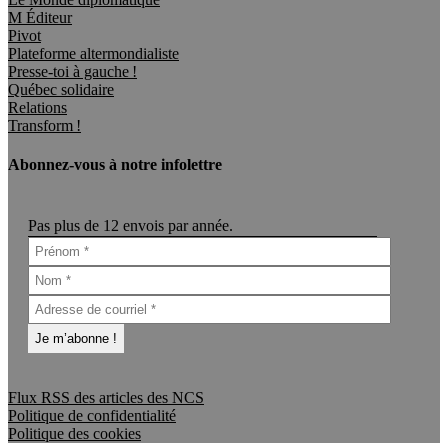
M Éditeur
Pivot
Plateforme altermondialiste
Presse-toi à gauche !
Québec solidaire
Relations
Transform !
Abonnez-vous à notre infolettre
Pas plus de 12 envois par année.
Flux RSS des articles des NCS
Politique de confidentialité
Politique des cookies