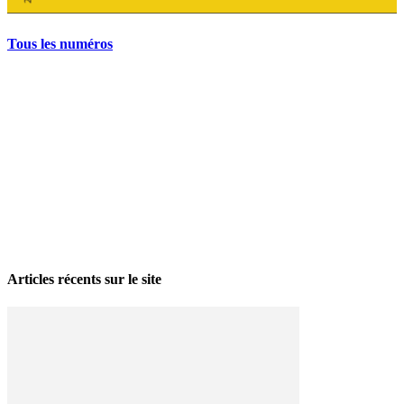
Tous les numéros
La grève politique et sociale – No 35, printemps 2026
28 avril 2026
Articles récents sur le site