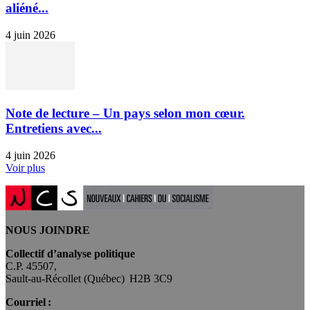
aliéné...
4 juin 2026
Note de lecture – Un pays selon mon cœur.
Entretiens avec...
4 juin 2026
Voir plus
NOUS JOINDRE
Collectif d’analyse politique
C.P. 45507,
Sault-au-Récollet (Québec) H2B 3C9
Courriel :