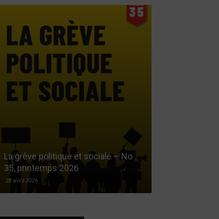
Le droit au log
La grève politique et sociale – No
démarchandisa
35, printemps 2026
automne 2025
28 avril 2026
17 décembre 2025