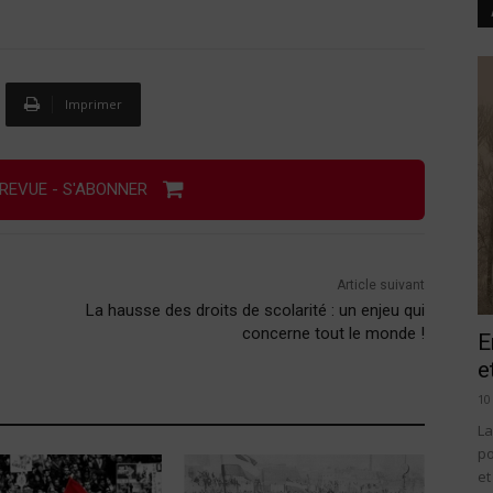
Imprimer
REVUE - S'ABONNER
Article suivant
La hausse des droits de scolarité : un enjeu qui
concerne tout le monde !
E
e
10
La
po
et