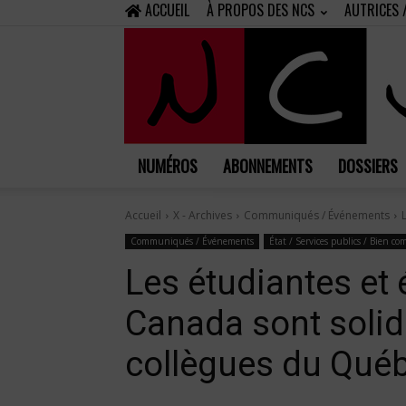
ACCUEIL
À PROPOS DES NCS
AUTRICES 
NUMÉROS
ABONNEMENTS
DOSSIERS
Accueil
X - Archives
Communiqués / Événements
Communiqués / Événements
État / Services publics / Bien 
Les étudiantes et 
Canada sont solid
collègues du Qué