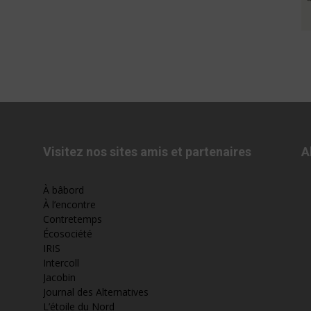
Visitez nos sites amis et partenaires
A
À bâbord
À l’encontre
Contretemps
Écosociété
IRIS
Intercoll
Jacobin
Journal des Alternatives
L’étoile du Nord