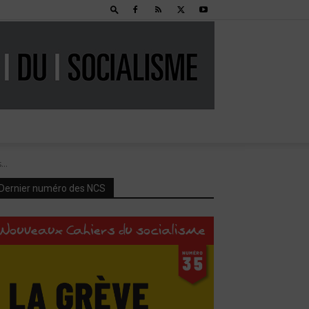
..
Dernier numéro des NCS