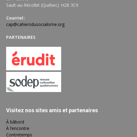
Sault-au-Récollet (Québec) H2B 3C9
Courriel :
cap@cahiersdusocialisme.org
PARTENAIRES
Visitez nos sites amis et partenaires
À bâbord
À l’encontre
Contretemps