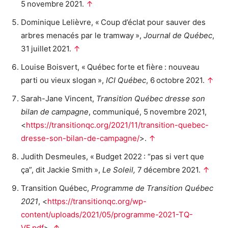
5 novembre 2021.
↑
Dominique Lelièvre, « Coup d’éclat pour sauver des
arbres menacés par le tramway »,
Journal de Québec
,
31 juillet 2021.
↑
Louise Boisvert, « Québec forte et fière : nouveau
parti ou vieux slogan »,
ICI Québec
, 6 octobre 2021.
↑
Sarah-Jane Vincent,
Transition Québec dresse son
bilan de campagne
, communiqué, 5 novembre 2021,
<
https://transitionqc.org/2021/11/transition-quebec-
dresse-son-bilan-de-campagne/
>.
↑
Judith Desmeules, « Budget 2022 : “pas si vert que
ça”, dit Jackie Smith »,
Le Soleil,
7 décembre 2021.
↑
Transition Québec,
Programme de Transition Québec
2021
, <
https://transitionqc.org/wp-
content/uploads/2021/05/programme-2021-TQ-
VF.pdf
>.
↑