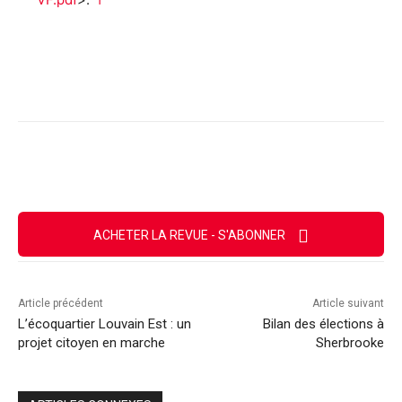
Facebook
X
Email
Imprimer
ACHETER LA REVUE - S'ABONNER
Article précédent
Article suivant
L’écoquartier Louvain Est : un
Bilan des élections à
projet citoyen en marche
Sherbrooke