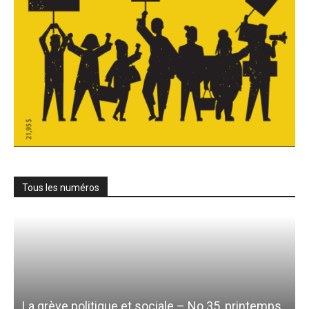
Tous les numéros
La grève politique et sociale – No 35, printemps