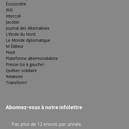
Écosociété
IRIS
Intercoll
Jacobin
Journal des Alternatives
L’étoile du Nord
Le Monde diplomatique
M Éditeur
Pivot
Plateforme altermondialiste
Presse-toi à gauche !
Québec solidaire
Relations
Transform !
Abonnez-vous à notre infolettre
Pas plus de 12 envois par année.