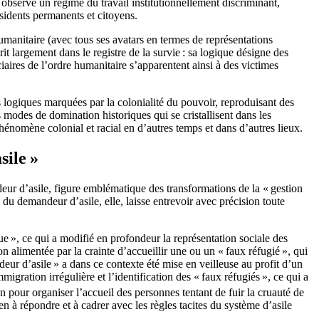
 observe un régime du travail institutionnellement discriminant,
résidents permanents et citoyens.
humanitaire (avec tous ses avatars en termes de représentations
rit largement dans le registre de la survie : sa logique désigne des
ciaires de l’ordre humanitaire s’apparentent ainsi à des victimes
s logiques marquées par la colonialité du pouvoir, reproduisant des
 modes de domination historiques qui se cristallisent dans les
 phénomène colonial et racial en d’autres temps et dans d’autres lieux.
sile »
eur d’asile, figure emblématique des transformations de la « gestion
du demandeur d’asile, elle, laisse entrevoir avec précision toute
ue », ce qui a modifié en profondeur la représentation sociale des
n alimentée par la crainte d’accueillir une ou un « faux réfugié », qui
eur d’asile » a dans ce contexte été mise en veilleuse au profit d’un
igration irrégulière et l’identification des « faux réfugiés », ce qui a
on pour organiser l’accueil des personnes tentant de fuir la cruauté de
en à répondre et à cadrer avec les règles tacites du système d’asile