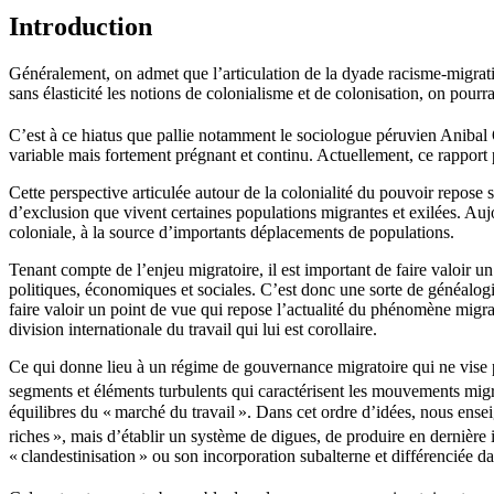
Introduction
Généralement, on admet que l’articulation de la dyade racisme-migratio
sans élasticité les notions de colonialisme et de colonisation, on pour
C’est à ce hiatus que pallie notamment le sociologue péruvien Anibal
variable mais fortement prégnant et continu. Actuellement, ce rapport p
Cette perspective articulée autour de la colonialité du pouvoir repose s
d’exclusion que vivent certaines populations migrantes et exilées. Aujou
coloniale, à la source d’importants déplacements de populations.
Tenant compte de l’enjeu migratoire, il est important de faire valoir un 
politiques, économiques et sociales. C’est donc une sorte de généalogie
faire valoir un point de vue qui repose l’actualité du phénomène migra
division internationale du travail qui lui est corollaire.
Ce qui donne lieu à un régime de gouvernance migratoire qui ne vise pa
segments et éléments turbulents qui caractérisent les mouvements mig
équilibres du « marché du travail ». Dans cet ordre d’idées, nous ense
riches », mais d’établir un système de digues, de produire en dernièr
« clandestinisation » ou son incorporation subalterne et différenciée d