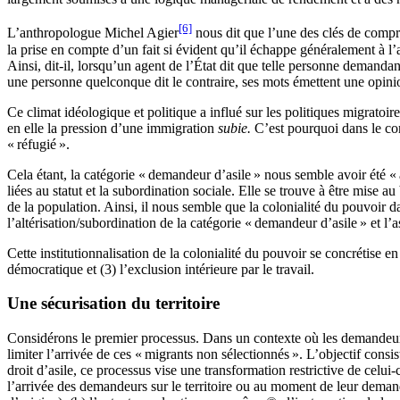
[6]
L’anthropologue Michel Agier
nous dit que l’une des clés de compréh
la prise en compte d’un fait si évident qu’il échappe généralement à l’at
Ainsi, dit-il, lorsqu’un agent de l’État dit que telle personne demandant
une personne quelconque dit le contraire, ses mots émettent une opini
Ce climat idéologique et politique a influé sur les politiques migratoir
en elle la pression d’une immigration
subie.
C’est pourquoi dans le con
« réfugié ».
Cela étant, la catégorie « demandeur d’asile » nous semble avoir été « a
liées au statut et la subordination sociale. Elle se trouve à être mise 
de la population. Ainsi, il nous semble que la colonialité du pouvoir dan
l’altérisation/subordination de la catégorie « demandeur d’asile » et l’as
Cette institutionnalisation de la colonialité du pouvoir se concrétise en
démocratique et (3) l’exclusion intérieure par le travail.
Une sécurisation du territoire
Considérons le premier processus. Dans un contexte où les demandeurs 
limiter l’arrivée de ces « migrants non sélectionnés ». L’objectif consist
droit d’asile, ce processus vise une transformation restrictive de cel
l’arrivée des demandeurs sur le territoire ou au moment de leur demande