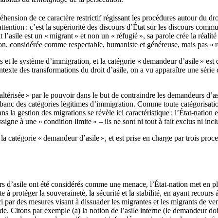
ension de ce caractère restrictif régissant les procédures autour du droit
tention : c’est la supériorité des discours d’État sur les discours commun
 l’asile est un « migrant » et non un « réfugié », sa parole crée la réalit
on, considérée comme respectable, humaniste et généreuse, mais pas « ré
es et le système d’immigration, et la catégorie « demandeur d’asile » est
texte des transformations du droit d’asile, on a vu apparaître une série d
ltérisée » par le pouvoir dans le but de contraindre les demandeurs d’asi
au banc des catégories légitimes d’immigration. Comme toute catégorisatio
s la gestion des migrations se révèle ici caractéristique : l’État-nation e
signe à une « condition limite » – ils ne sont ni tout à fait exclus ni incl
 la catégorie « demandeur d’asile », et est prise en charge par trois proce
d’asile ont été considérés comme une menace, l’État-nation met en place
e à protéger la souveraineté, la sécurité et la stabilité, en ayant recours 
ui-ci par des mesures visant à dissuader les migrantes et les migrants de
. Citons par exemple (a) la notion de l’asile interne (le demandeur doit