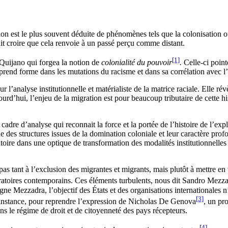
n est le plus souvent déduite de phénomènes tels que la colonisation ou 
rait croire que cela renvoie à un passé perçu comme distant.
[1]
 Quijano qui forgea la notion de
colonialité du pouvoir
.
Celle-ci pointe
rend forme dans les mutations du racisme et dans sa corrélation avec l’en
ur l’analyse institutionnelle et matérialiste de la matrice raciale. Elle r
rd’hui, l’enjeu de la migration est pour beaucoup tributaire de cette his
cadre d’analyse qui reconnait la force et la portée de l’histoire de l’exp
 des structures issues de la domination coloniale et leur caractère profon
toire dans une optique de transformation des modalités institutionnelles 
s tant à l’exclusion des migrantes et migrants, mais plutôt à mettre en
ratoires contemporains. Ces éléments turbulents, nous dit Sandro Mezz
igne Mezzadra, l’objectif des États et des organisations internationales 
[3]
e instance, pour reprendre l’expression de Nicholas De Genova
, un pro
ans le régime de droit et de citoyenneté des pays récepteurs.
[4]