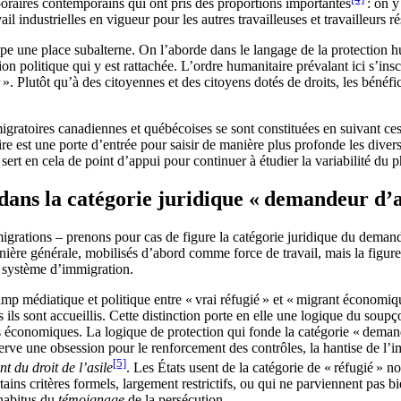
raires contemporains qui ont pris des proportions importantes
: on y
ail industrielles en vigueur pour les autres travailleuses et travailleurs 
ccupe une place subalterne. On l’aborde dans le langage de la protection 
on politique qui y est rattachée. L’ordre humanitaire prévalant ici s’insc
r ». Plutôt qu’à des citoyennes et des citoyens dotés de droits, les bénéfi
igratoires canadiennes et québécoises se sont constituées en suivant ce
e est une porte d’entrée pour saisir de manière plus profonde les divers
e sert en cela de point d’appui pour continuer à étudier la variabilité du
 dans la catégorie juridique « demandeur d’a
igrations – prenons pour cas de figure la catégorie juridique du demand
ière générale, mobilisés d’abord comme force de travail, mais la figure 
du système d’immigration.
hamp médiatique et politique entre « vrai réfugié » et « migrant économiq
ls sont accueillis. Cette distinction porte en elle une logique du soupço
ns économiques. La logique de protection qui fonde la catégorie « demand
serve une obsession pour le renforcement des contrôles, la hantise de l’imm
[5]
t du droit de l’asile
. Les États usent de la catégorie de « réfugié » n
ains critères formels, largement restrictifs, ou qui ne parviennent pas bi
habitus du
témoignage
de la persécution.