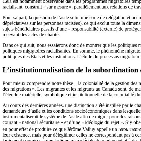
Cela est notamment observable dans les programmes migratoires tempo
racialisant, construit « sur mesure », parallèlement aux relations de trav
Pour sa part, la question de l’asile subit une sorte de relégation et o
dépréciatives sur les personnes racisées), ce qui exclut toute la dimensi
sujets bénéficiaires passifs d’une « responsabilité (externe) de protége
recevant des actes de charité.
Dans ce qui suit, nous essaierons donc de montrer que les politiques m
politiques migratoires racialisantes. En somme, le phénomène migratoir
politiques des États et les institutions. L’étude du processus migratoir
L’institutionnalisation de la subordination
Pour mieux comprendre notre thèse – la colonialité de la gestion des m
des migrations ». Les migrantes et les migrants au Canada sont, de man
l’étendue matérielle, symbolique et institutionnelle de la colonialité 
Au cours des dernières années, une distinction a été instillée par le c
demandeurs d’asile et les conditions socioéconomiques dans lesquelles i
instrumentaliserait le système de l’asile afin de migrer pour des raiso
courant « national-sécuritaire » et d’une « idéologie du rejet ». S’y ob
eu pour effet de produire ce que Jérôme Valluy appelle un
retournemen
leur existence, mais pour délégitimer celles ne correspondant pas à cert
largement soumises à une logique managériale de rendement et à des 