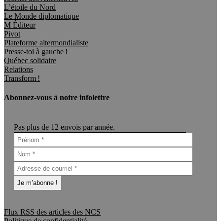
L’étoile du Nord
Le Monde diplomatique
M Éditeur
Pivot
Plateforme altermondialiste
Presse-toi à gauche !
Québec solidaire
Relations
Transform !
Abonnez-vous à notre infolettre
Pas plus de 12 envois par année.
Flux RSS des articles des NCS
Politique de confidentialité