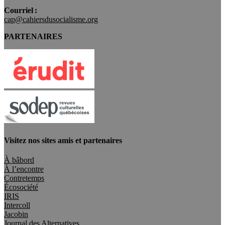
Courriel :
cap@cahiersdusocialisme.org
PARTENAIRES
Visitez nos sites amis et partenaires
À bâbord
À l’encontre
Contretemps
Écosociété
IRIS
Intercoll
Jacobin
Journal des Alternatives