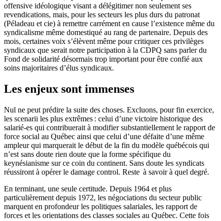
offensive idéologique visant a délégitimer non seulement ses
revendications, mais, pour les secteurs les plus durs du patronat
(Péladeau et cie) à remettre carrément en cause l’existence même du
syndicalisme même domestiqué au rang de partenaire. Depuis des
mois, certaines voix s’élèvent même pour critiquer ces privilèges
syndicaux que serait notre participation à la CDPQ sans parler du
Fond de solidarité désormais trop important pour être confié aux
soins majoritaires d’élus syndicaux.
Les enjeux sont immenses
Nul ne peut prédire la suite des choses. Excluons, pour fin exercice,
les scenarii les plus extrêmes : celui d’une victoire historique des
salarié-es qui contribuerait à modifier substantiellement le rapport de
force social au Québec ainsi que celui d’une défaite d’une même
ampleur qui marquerait le début de la fin du modèle québécois qui
n’est sans doute rien doute que la forme spécifique du
keynésianisme sur ce coin du continent. Sans doute les syndicats
réussiront à opérer le damage control. Reste à savoir à quel degré.
En terminant, une seule certitude. Depuis 1964 et plus
particulièrement depuis 1972, les négociations du secteur public
marquent en profondeur les politiques salariales, les rapport de
forces et les orientations des classes sociales au Québec. Cette fois