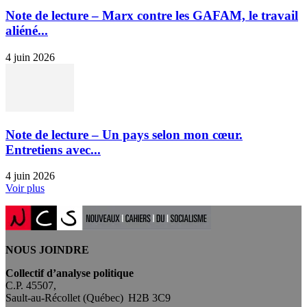
Note de lecture – Marx contre les GAFAM, le travail
aliéné...
4 juin 2026
Note de lecture – Un pays selon mon cœur.
Entretiens avec...
4 juin 2026
Voir plus
NOUS JOINDRE
Collectif d’analyse politique
C.P. 45507,
Sault-au-Récollet (Québec) H2B 3C9