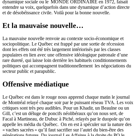
dynamique sociale ou le MONDE ORDINAIRE en 1972, faisait
entendre sa voix, quelquefois dans une dynamique d’action directe
et de désobéissance civile. Voilà pour la bonne nouvelle.
Et la mauvaise nouvelle…
La mauvaise nouvelle renvoie au contexte socio-économique et
sociopolitique. Le Québec est frappé par une sortie de récession
dont les effets ont été très largement intériorisés par les classes
populaires en lien avec une offensive idéologique patronale d’une
rare dureté, qui laisse loin derrière les habituels conditionnements
politiques qui accompagnent traditionnellement les négociations du
secteur public et parapublic.
Offensive médiatique
Le Québec est dans le rouge nous apprend chaque matin le journal
de Montréal relayé chaque soir par le puissant réseau TVA. Les voix
critiques sont très peu audibles. Pour un Khadir, un Beaulne ou un
Gill, c’est un déluge de poncifs néolibéraux qu’on nous sert, de
Facal à Martineau, de Dubuc à Piché, relayés par le duopole qu’on
appelle les média du Québec. On en est à spéculer sur la nature des
« vaches sacrées » qu’il faut sacrifier sur l’autel du bien-être des
générations futures. Du journal Les Affaires à la droite du PQ le