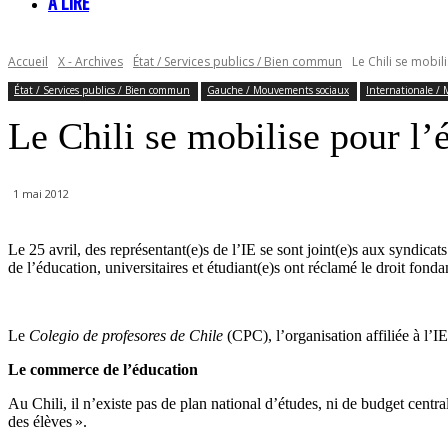
À LIRE
Accueil
X - Archives
État / Services publics / Bien commun
Le Chili se mobil
État / Services publics / Bien commun
Gauche / Mouvements sociaux
Internationale / 
Le Chili se mobilise pour l’
1 mai 2012
Le 25 avril, des représentant(e)s de l’IE se sont joint(e)s aux syndic
de l’éducation, universitaires et étudiant(e)s ont réclamé le droit fond
Le
Colegio de profesores de Chile
(CPC), l’organisation affiliée à l’IE
Le commerce de l’éducation
Au Chili, il n’existe pas de plan national d’études, ni de budget centra
des élèves ».