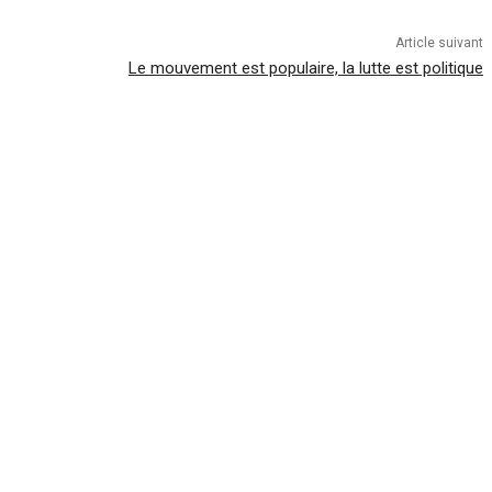
Article suivant
Le mouvement est populaire, la lutte est politique