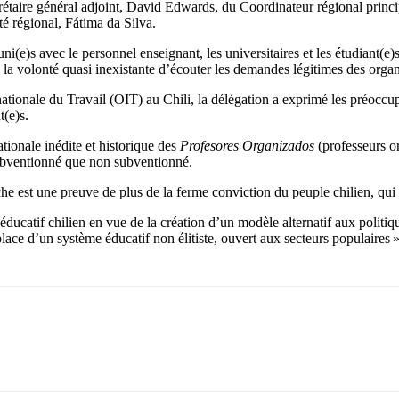
rétaire général adjoint, David Edwards, du Coordinateur régional princ
é régional, Fátima da Silva.
uni(e)s avec le personnel enseignant, les universitaires et les étudiant(e
 la volonté quasi inexistante d’écouter les demandes légitimes des organ
rnationale du Travail (OIT) au Chili, la délégation a exprimé les préoc
t(e)s.
tionale inédite et historique des
Profesores Organizados
(professeurs or
 subventionné que non subventionné.
che est une preuve de plus de la ferme conviction du peuple chilien, qu
ducatif chilien en vue de la création d’un modèle alternatif aux politiq
place d’un système éducatif non élitiste, ouvert aux secteurs populaires »