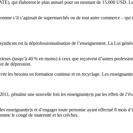
 ATE), qui élaborent le plan annuel pour un montant de 15.000 USD. Les 
 s’il s’agissait de supermarchés ou de tout autre commerce – qui rivalis
 syndicats est la déprofessionnalisation de l’enseignement. La Loi géné
 inférieurs (jusqu’à 40 % en moins) à ceux que reçoivent d’autres professi
et de dépression.
uvrir les besoins en formation continue et en recyclage. Les enseignant(
011, pénalise une nouvelle fois les enseignant(e)s par les effets de l’é
r des enseignant(e)s et d’engager toute personne ayant effectué 8 mois d’
 comme le congé de maternité et les crèches.