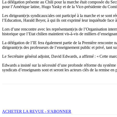
La délégation présente au Chili pour la marche était composée du Sec
pour l’Amérique latine, Hugo Yasky et de la Vice-présidente du Comit
Les dirigeant(e)s syndicaux/ales ont participé à la marche et se sont ré
l’Education, Harald Beyer, à qui ils ont exprimé leur inquiétude face à
Lors d’une rencontre avec les représentant(e)s de l’Organisation inte
historique que l’Etat chilien maintient vis-à-vis de milliers d’enseignan
La délégation de l’IE fera également partie de la Première rencontre na
dirigeant(e)s des professeurs de l’enseignement public et privé, tant
Le Secrétaire général adjoint, David Edwards, a affirmé : « Cette mar
Edwards a insisté sur la nécessité d’une profonde réforme du système é
syndicats d’enseignants sont et seront les acteurs clés de la remise en 
Facebook
X
Email
Imprimer
ACHETER LA REVUE - S'ABONNER