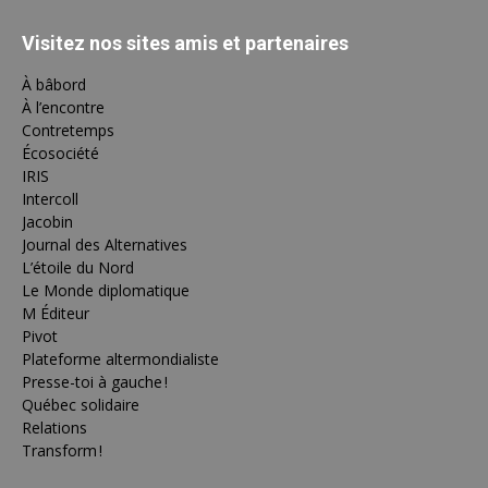
Visitez nos sites amis et partenaires
À bâbord
À l’encontre
Contretemps
Écosociété
IRIS
Intercoll
Jacobin
Journal des Alternatives
L’étoile du Nord
Le Monde diplomatique
M Éditeur
Pivot
Plateforme altermondialiste
Presse-toi à gauche !
Québec solidaire
Relations
Transform !