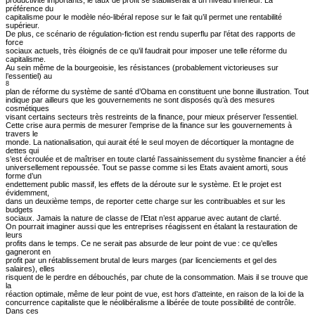
productivité importants, le taux de profit se stabiliserait à un niveau inférieur. La
préférence du
capitalisme pour le modèle néo-libéral repose sur le fait qu’il permet une rentabilité
supérieur.
De plus, ce scénario de régulation-fiction est rendu superflu par l’état des rapports de
force
sociaux actuels, très éloignés de ce qu’il faudrait pour imposer une telle réforme du
capitalisme.
Au sein même de la bourgeoisie, les résistances (probablement victorieuses sur
l’essentiel) au
8
plan de réforme du système de santé d’Obama en constituent une bonne illustration. Tout
indique par ailleurs que les gouvernements ne sont disposés qu’à des mesures
cosmétiques
visant certains secteurs très restreints de la finance, pour mieux préserver l’essentiel.
Cette crise aura permis de mesurer l’emprise de la finance sur les gouvernements à
travers le
monde. La nationalisation, qui aurait été le seul moyen de décortiquer la montagne de
dettes qui
s’est écroulée et de maîtriser en toute clarté l’assainissement du système financier a été
universellement repoussée. Tout se passe comme si les Etats avaient amorti, sous
forme d’un
endettement public massif, les effets de la déroute sur le système. Et le projet est
évidemment,
dans un deuxième temps, de reporter cette charge sur les contribuables et sur les
budgets
sociaux. Jamais la nature de classe de l’Etat n’est apparue avec autant de clarté.
On pourrait imaginer aussi que les entreprises réagissent en étalant la restauration de
leurs
profits dans le temps. Ce ne serait pas absurde de leur point de vue : ce qu’elles
gagneront en
profit par un rétablissement brutal de leurs marges (par licenciements et gel des
salaires), elles
risquent de le perdre en débouchés, par chute de la consommation. Mais il se trouve que
la
réaction optimale, même de leur point de vue, est hors d’atteinte, en raison de la loi de la
concurrence capitaliste que le néolibéralisme a libérée de toute possibilité de contrôle.
Dans ces