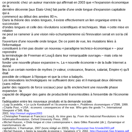
ce pronostic chez un auteur marxiste qui affirmait en 2003 que « l’expansion économique
de la
dernière décennie [aux Etats-Unis] fait partie d’une onde longue d’expansion capitaliste
qui a
commencé au début des années 80 »
.
4
Dans la théorie des ondes longues, il existe effectivement un lien organique entre la
succession
d’ondes longues et celle des révolutions scientifiques et techniques. Mais « cette mise en
relation
ne peut se ramener à une vision néo-schumpeterienne où l’innovation serait en soi la clé
de
l’ouverture d’une nouvelle onde longue. De ce point de vue, les mutations liées à
l’informatique
constituent à n’en pas douter un nouveau « paradigme technico-économique » – pour
reprendre
la terminologie de Freeman et Louçã dans leur remarquable ouvrage
– mais cela ne
5
suffit pas à
fonder une nouvelle phase expansive »
. La « nouvelle économie » de la bulle Internet a
6
donné
lieu à un certain nombre de mythes (« valeur, croissance, finance, salariat, Empire ») qu’il
était
possible de critiquer à l’époque
et que la crise a balayés.
7
Les innovations technologiques ne suffisaient donc pas et il manquait deux éléments
(sans même
parler des rapports de force sociaux) pour qu’ils enclenchent une nouvelle phase
expansive : la
capacité de dégager des gains de productivité transmissibles à l’ensemble de l’économie
et
l’adéquation entre les nouveaux produits et la demande sociale.
Luigi Scandella, « Le cycle Kondratieff et l’économie-monde »,
Problèmes économiques
n°2599, 1999.
3
Charlie Post, « USA : economic consequences of the war. Who gets the goods ? »,
International
4
Viewpoint
n°349, May
2003,
http://miniurl.org/post2003
Christopher Freeman et Francisco Louçã,
As time goes by, From the Industrial Revolutions to the
5
InformationRevolution
, Oxford University Press, 2002.
Michel Husson, « Onde longue et crise contemporaine », dans Gilles Rasselet (dir.),
Dynamique et
6
transformations du
capitalisme
, L’Harmattan, 2007 (texte rédigé en 2003),
http://hussonet.free.fr/onde2003.pdf
Michel Husson, « Après la nouvelle économie »,
Variations
n°3, 2002,
http://hussonet.free.fr/apres.pdf
7