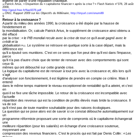
légitime de parler d’une régulation chaotique.
Patrick Artus, « Disparition du « capitalisme financier » après la crise ? »
Flash Natixis
n°376, 28 août
10
2009,
http://gesd.free.fr/flas9376.pdf
ONU,
Rapport 2009 sur les Objectifs du Millénaire
,
http://tinyurl.com/onumill9
11
9
Retour à la croissance ?
A partir du milieu des années 1990, la croissance a été dopée par la hausse de
l’endettement et
la mondialisation. Or, calcule Patrick Artus, le supplément de croissance ainsi obtenu a
été effacé
par la crise :
« le PIB mondial recule avec la crise de tout ce qu’il avait gagné avec le
crédit et la
globalisation »
. Le système se retrouve en quelque sorte à la case départ, mais la
12
différence est
qu’il a épuisé ses munitions. C’est en ce sens que l’on peut dire qu’il est dans l’impasse,
parce
qu’il n’a pas d’autre choix que de tenter de renouer avec des comportements qui sont
ceux-là
mêmes qui ont débouché sur cette grande crise.
La logique du capitalisme est de renouer à tout prix avec la croissance et, dès lors qu’il
s’agit
d‘analyser son fonctionnement, il est légitime de prendre en compte ce critère. Mais il
entend
dans le même temps maintenir le niveau exceptionnel de rentabilité qu’il a atteint, et c’est
en
quoi il se fixe une tâche impossible. Le retour de la croissance est incompatible avec
l’actuelle
répartition des revenus qui est la condition de profits élevés mais bride la croissance. Il
va de soi
qu’il n’est pas de toute manière souhaitable pour des raisons écologiques.
La question qui se pose alors est de savoir si ce constat débouche automatiquement sur
un
programme réformiste proposant une sorte de compromis où le capitalisme échangerait
une
meilleure répartition (pour les salariés) en échange d’une croissance soutenue,
moyennant une
compression des revenus financiers. C’est le procès qui est fait par Denis Collin :
« Les