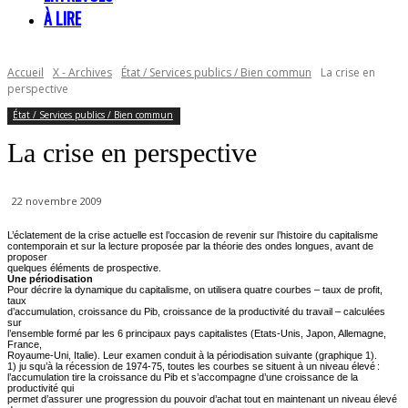
À LIRE
Accueil
X - Archives
État / Services publics / Bien commun
La crise en
perspective
État / Services publics / Bien commun
La crise en perspective
22 novembre 2009
L’éclatement de la crise actuelle est l’occasion de revenir sur l’histoire du capitalisme
contemporain et sur la lecture proposée par la théorie des ondes longues, avant de
proposer
quelques éléments de prospective.
Une périodisation
Pour décrire la dynamique du capitalisme, on utilisera quatre courbes – taux de profit,
taux
d’accumulation, croissance du Pib, croissance de la productivité du travail – calculées
sur
l’ensemble formé par les 6 principaux pays capitalistes (Etats-Unis, Japon, Allemagne,
France,
Royaume-Uni, Italie). Leur examen conduit à la périodisation suivante (graphique 1).
1) ju squ’à la récession de 1974-75, toutes les courbes se situent à un niveau élevé :
l’accumulation tire la croissance du Pib et s’accompagne d’une croissance de la
productivité qui
permet d’assurer une progression du pouvoir d’achat tout en maintenant un niveau élevé