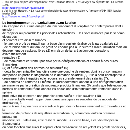
Pour de plus amples développement, voir Christian Barsoc,
Les rouages du capitalisme
, La Brèche,
1
1994,
http://hussonet.free.fr/rouages.pdf
Voir Michel Husson, « La hausse tendancielle du taux d’exploitation »,
Inprecor
n°534-535, janvier-
2
février 2008,
http://hussonet.free.fr/parvainp.pdf
3
Le fonctionnement du capitalisme avant la crise
On s’appuie ici sur une analyse du fonctionnement du capitalisme contemporain dont il
convient
de rappeler au préalable les principales articulations. Elles sont illustrées par le schéma
cidessous
et peuvent être ainsi résumées :
·
le taux de profit se rétablit sur la base d’un recul généralisé de la part salariale (1)
·
ce rétablissement du taux de profit ne conduit pas à un surcroît d’accumulation mais au
dégagement de capitaux libres (2) en raison de la raréfaction des occasions
d’investissement
rentables (3)
·
ce mouvement est rendu possible par la déréglementation et conduit à des bulles
financières
(4) et à l’élévation des normes de rentabilité (5)
·
cette hyper-rentabilité financière crée une couche de rentiers dont la consommation
compense en partie la stagnation de la demande salariale (6). Elle a pour contrepartie le
creusement des inégalités et le recours au surendettement des salariés (7).
·
ce schéma se renforce lui-même : le surendettement conduit à une déréglementation
permanente par la création de nouveaux produits financiers (8) tandis que l’élévation des
normes de rentabilité réduit encore les occasions d’investissements rentables dans la
sphère
productive (9) et exerce une pression renouvelée sur les salaires (10).
La crise actuelle vient frapper deux caractéristiques essentielles de ce modèle de
croissance, à
savoir le recul à peu près universel de la part des richesses revenant aux travailleurs et
la
formation de profonds déséquilibres internationaux, notamment entre la première
puissance
mondiale, les Etats-Unis, et le reste du monde. Sur cette base, s’est développée la
finance qui a
eu pour fonction d’assurer la reproduction d’ensemble en recyclant les profits financiers,