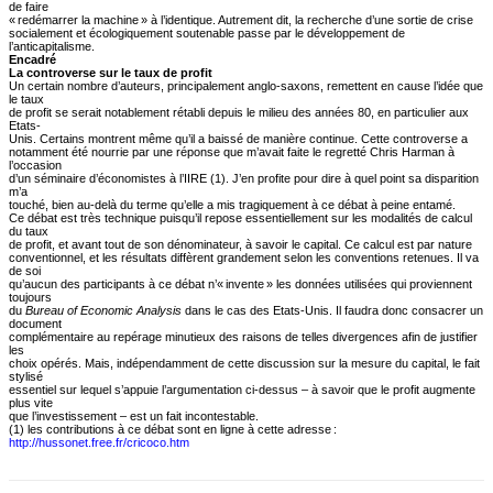
de faire
« redémarrer la machine » à l’identique. Autrement dit, la recherche d’une sortie de crise
socialement et écologiquement soutenable passe par le développement de
l’anticapitalisme.
Encadré
La controverse sur le taux de profit
Un certain nombre d’auteurs, principalement anglo-saxons, remettent en cause l’idée que
le taux
de profit se serait notablement rétabli depuis le milieu des années 80, en particulier aux
Etats-
Unis. Certains montrent même qu’il a baissé de manière continue. Cette controverse a
notamment été nourrie par une réponse que m’avait faite le regretté Chris Harman à
l’occasion
d’un séminaire d’économistes à l’IIRE (1). J’en profite pour dire à quel point sa disparition
m’a
touché, bien au-delà du terme qu’elle a mis tragiquement à ce débat à peine entamé.
Ce débat est très technique puisqu’il repose essentiellement sur les modalités de calcul
du taux
de profit, et avant tout de son dénominateur, à savoir le capital. Ce calcul est par nature
conventionnel, et les résultats diffèrent grandement selon les conventions retenues. Il va
de soi
qu’aucun des participants à ce débat n’« invente » les données utilisées qui proviennent
toujours
du
Bureau of Economic Analysis
dans le cas des Etats-Unis. Il faudra donc consacrer un
document
complémentaire au repérage minutieux des raisons de telles divergences afin de justifier
les
choix opérés. Mais, indépendamment de cette discussion sur la mesure du capital, le fait
stylisé
essentiel sur lequel s’appuie l’argumentation ci-dessus – à savoir que le profit augmente
plus vite
que l’investissement – est un fait incontestable.
(1) les contributions à ce débat sont en ligne à cette adresse :
http://hussonet.free.fr/cricoco.htm