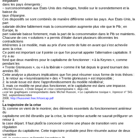
inégalitaire
dans les pays émergents ;
– surconsommation aux Etats-Unis des ménages, fondée sur le surendettement et la
baisse du
taux d’épargne.
Ces dispositifs se sont combinés de manière différente selon las pays. Aux Etats-Unis, la
part
salariale décline faiblement mais la consommation augmente plus vite que le Pib ; en
Europe, la
part salariale baisse fortement, mais la part de la consommation dans le Pib se maintient
.
9
Chacune de ces « solutions » a permis d’étaler durant plusieurs décennies les
contradictions
inhérentes à ce modèle, mais au prix d’une sorte de fuite en avant qui s’est achevée
avec la crise.
Ce point est important car il pointe ce que l’on pourrait appeler l’alternative capitaliste. Il
n’y a au
fond que deux manières pour le capitalisme de fonctionner : « à la Keynes », comme
pendant les
« Trente Glorieuses », ou « à la libérale » comme il le fait depuis le grand tournant des
années 80.
Cette analyse a plusieurs implications que l’on peut résumer sous forme de trois thèses :
1. le retour au « keynésianisme » des « Trente glorieuses » est impossible ;
2. la seule issue est donc l’approfondissement du modèle néolibéral ;
3. mais ce modèle ne peut plus fonctionner, et le capitalisme est dans une impasse.
Michel Husson, « Onde longue et crise contemporaine », déjà cité.
8
voir les graphiques correspondants dans Michel Husson, « Le capitalisme toxique »,
Inprecor
n° 541-
9
542, septembreoctobre
2008,
http://hussonet.free.fr/toxicap.pdf
6
La trajectoire de la crise
Si, comme on vient de le montrer, des éléments essentiels du fonctionnement antérieur
du
capitalisme ont été ébranlés par la crise, la mini-reprise actuelle ne saurait préfigurer un
retour à
la case départ. Il faut plutôt la concevoir comme une phase de transition vers une
régulation
chaotique du capitalisme. Cette trajectoire probable peut être résumée autour de deux
variables