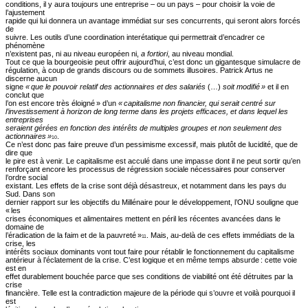
conditions, il y aura toujours une entreprise – ou un pays – pour choisir la voie de
l’ajustement
rapide qui lui donnera un avantage immédiat sur ses concurrents, qui seront alors forcés
de
suivre. Les outils d’une coordination interétatique qui permettrait d’encadrer ce
phénomène
n’existent pas, ni au niveau européen ni,
a fortiori
, au niveau mondial.
Tout ce que la bourgeoisie peut offrir aujourd’hui, c’est donc un gigantesque simulacre de
régulation, à coup de grands discours ou de sommets illusoires. Patrick Artus ne
discerne aucun
signe
« que le pouvoir relatif des actionnaires et des salariés
(…)
soit modifié »
et il en
conclut que
l’on est encore très éloigné » d’un
« capitalisme non financier, qui serait centré sur
l’investissement à horizon de long terme dans les projets efficaces, et dans lequel les
entreprises
seraient gérées en fonction des intérêts de multiples groupes et non seulement des
actionnaires »
.
10
Ce n’est donc pas faire preuve d’un pessimisme excessif, mais plutôt de lucidité, que de
dire que
le pire est à venir. Le capitalisme est acculé dans une impasse dont il ne peut sortir qu’en
renforçant encore les processus de régression sociale nécessaires pour conserver
l’ordre social
existant. Les effets de la crise sont déjà désastreux, et notamment dans les pays du
Sud. Dans son
dernier rapport sur les objectifs du Millénaire pour le développement, l’ONU souligne que
« les
crises économiques et alimentaires mettent en péril les récentes avancées dans le
domaine de
l’éradication de la faim et de la pauvreté »
. Mais, au-delà de ces effets immédiats de la
11
crise, les
intérêts sociaux dominants vont tout faire pour rétablir le fonctionnement du capitalisme
antérieur à l’éclatement de la crise. C’est logique et en même temps absurde : cette voie
est en
effet durablement bouchée parce que ses conditions de viabilité ont été détruites par la
crise
financière. Telle est la contradiction majeure de la période qui s’ouvre et voilà pourquoi il
est