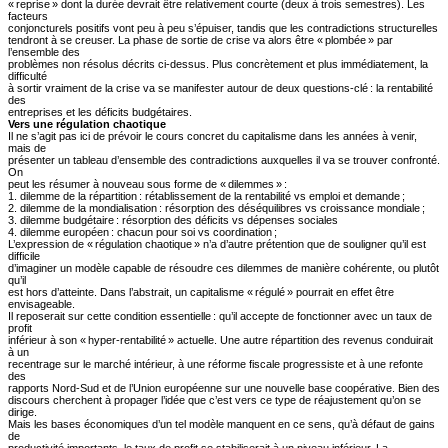
« reprise » dont la durée devrait être relativement courte (deux à trois semestres). Les
facteurs
conjoncturels positifs vont peu à peu s’épuiser, tandis que les contradictions structurelles
tendront à se creuser. La phase de sortie de crise va alors être « plombée » par
l’ensemble des
problèmes non résolus décrits ci-dessus. Plus concrètement et plus immédiatement, la
difficulté
à sortir vraiment de la crise va se manifester autour de deux questions-clé : la rentabilité
des
entreprises et les déficits budgétaires.
Vers une régulation chaotique
Il ne s’agit pas ici de prévoir le cours concret du capitalisme dans les années à venir,
mais de
présenter un tableau d’ensemble des contradictions auxquelles il va se trouver confronté.
On
peut les résumer à nouveau sous forme de « dilemmes » :
1. dilemme de la répartition : rétablissement de la rentabilité vs emploi et demande ;
2. dilemme de la mondialisation : résorption des déséquilibres vs croissance mondiale ;
3. dilemme budgétaire : résorption des déficits vs dépenses sociales
4. dilemme européen : chacun pour soi vs coordination ;
L’expression de « régulation chaotique » n’a d’autre prétention que de souligner qu’il est
difficile
d’imaginer un modèle capable de résoudre ces dilemmes de manière cohérente, ou plutôt
qu’il
est hors d’atteinte. Dans l’abstrait, un capitalisme « régulé » pourrait en effet être
envisageable.
Il reposerait sur cette condition essentielle : qu’il accepte de fonctionner avec un taux de
profit
inférieur à son « hyper-rentabilité » actuelle. Une autre répartition des revenus conduirait
à un
recentrage sur le marché intérieur, à une réforme fiscale progressiste et à une refonte
des
rapports Nord-Sud et de l’Union européenne sur une nouvelle base coopérative. Bien des
discours cherchent à propager l’idée que c’est vers ce type de réajustement qu’on se
dirige.
Mais les bases économiques d’un tel modèle manquent en ce sens, qu’à défaut de gains
de