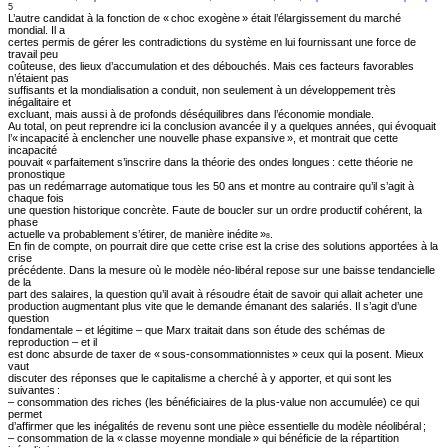
5
L’autre candidat à la fonction de « choc exogène » était l’élargissement du marché
mondial. Il a
certes permis de gérer les contradictions du système en lui fournissant une force de
travail peu
coûteuse, des lieux d’accumulation et des débouchés. Mais ces facteurs favorables
n’étaient pas
suffisants et la mondialisation a conduit, non seulement à un développement très
inégalitaire et
excluant, mais aussi à de profonds déséquilibres dans l’économie mondiale.
Au total, on peut reprendre ici la conclusion avancée il y a quelques années, qui évoquait
l’« incapacité à enclencher une nouvelle phase expansive », et montrait que cette
incapacité
pouvait « parfaitement s’inscrire dans la théorie des ondes longues : cette théorie ne
pronostique
pas un redémarrage automatique tous les 50 ans et montre au contraire qu’il s’agit à
chaque fois
une question historique concrète. Faute de boucler sur un ordre productif cohérent, la
phase
actuelle va probablement s’étirer, de manière inédite »
.
8
En fin de compte, on pourrait dire que cette crise est la crise des solutions apportées à la
crise
précédente. Dans la mesure où le modèle néo-libéral repose sur une baisse tendancielle
de la
part des salaires, la question qu’il avait à résoudre était de savoir qui allait acheter une
production augmentant plus vite que le demande émanant des salariés. Il s’agit d’une
question
fondamentale – et légitime – que Marx traitait dans son étude des schémas de
reproduction – et il
est donc absurde de taxer de « sous-consommationnistes » ceux qui la posent. Mieux
vaut
discuter des réponses que le capitalisme a cherché à y apporter, et qui sont les
suivantes :
– consommation des riches (les bénéficiaires de la plus-value non accumulée) ce qui
permet
d’affirmer que les inégalités de revenu sont une pièce essentielle du modèle néolibéral ;
– consommation de la « classe moyenne mondiale » qui bénéficie de la répartition