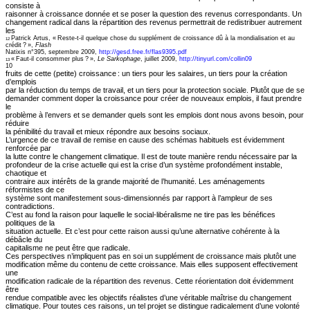
consiste à
raisonner à croissance donnée et se poser la question des revenus correspondants. Un
changement radical dans la répartition des revenus permettrait de redistribuer autrement
les
Patrick Artus, « Reste-t-il quelque chose du supplément de croissance dû à la mondialisation et au
12
crédit ? »,
Flash
Natixis n°395, septembre 2009,
http://gesd.free.fr/flas9395.pdf
« Faut-il consommer plus ? »,
Le Sarkophage
, juillet 2009,
http://tinyurl.com/collin09
13
10
fruits de cette (petite) croissance : un tiers pour les salaires, un tiers pour la création
d’emplois
par la réduction du temps de travail, et un tiers pour la protection sociale. Plutôt que de se
demander comment doper la croissance pour créer de nouveaux emplois, il faut prendre
le
problème à l’envers et se demander quels sont les emplois dont nous avons besoin, pour
réduire
la pénibilité du travail et mieux répondre aux besoins sociaux.
L’urgence de ce travail de remise en cause des schémas habituels est évidemment
renforcée par
la lutte contre le changement climatique. Il est de toute manière rendu nécessaire par la
profondeur de la crise actuelle qui est la crise d’un système profondément instable,
chaotique et
contraire aux intérêts de la grande majorité de l’humanité. Les aménagements
réformistes de ce
système sont manifestement sous-dimensionnés par rapport à l’ampleur de ses
contradictions.
C’est au fond la raison pour laquelle le social-libéralisme ne tire pas les bénéfices
politiques de la
situation actuelle. Et c’est pour cette raison aussi qu’une alternative cohérente à la
débâcle du
capitalisme ne peut être que radicale.
Ces perspectives n’impliquent pas en soi un supplément de croissance mais plutôt une
modification même du contenu de cette croissance. Mais elles supposent effectivement
une
modification radicale de la répartition des revenus. Cette réorientation doit évidemment
être
rendue compatible avec les objectifs réalistes d’une véritable maîtrise du changement
climatique. Pour toutes ces raisons, un tel projet se distingue radicalement d’une volonté