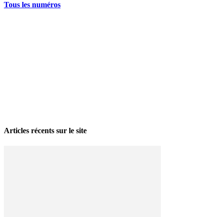
Tous les numéros
La grève politique et sociale – No 35, printemps 2026
28 avril 2026
Articles récents sur le site