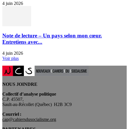
4 juin 2026
Note de lecture – Un pays selon mon cœur.
Entretiens avec...
4 juin 2026
Voir plus
NOUS JOINDRE
Collectif d’analyse politique
C.P. 45507,
Sault-au-Récollet (Québec) H2B 3C9
Courriel :
cap@cahiersdusocialisme.org