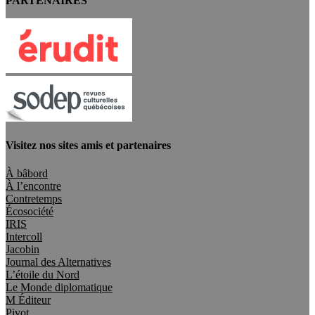
PARTENAIRES
Visitez nos sites amis et partenaires
À bâbord
À l’encontre
Contretemps
Écosociété
IRIS
Intercoll
Jacobin
Journal des Alternatives
L’étoile du Nord
Le Monde diplomatique
M Éditeur
Pivot