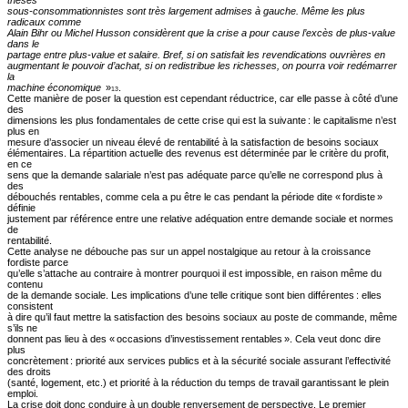
thèses
sous-consommationnistes sont très largement admises à gauche. Même les plus
radicaux comme
Alain Bihr ou Michel Husson considèrent que la crise a pour cause l’excès de plus-value
dans le
partage entre plus-value et salaire. Bref, si on satisfait les revendications ouvrières en
augmentant le pouvoir d’achat, si on redistribue les richesses, on pourra voir redémarrer
la
machine économique
»
.
13
Cette manière de poser la question est cependant réductrice, car elle passe à côté d’une
des
dimensions les plus fondamentales de cette crise qui est la suivante : le capitalisme n’est
plus en
mesure d’associer un niveau élevé de rentabilité à la satisfaction de besoins sociaux
élémentaires. La répartition actuelle des revenus est déterminée par le critère du profit,
en ce
sens que la demande salariale n’est pas adéquate parce qu’elle ne correspond plus à
des
débouchés rentables, comme cela a pu être le cas pendant la période dite « fordiste »
définie
justement par référence entre une relative adéquation entre demande sociale et normes
de
rentabilité.
Cette analyse ne débouche pas sur un appel nostalgique au retour à la croissance
fordiste parce
qu’elle s’attache au contraire à montrer pourquoi il est impossible, en raison même du
contenu
de la demande sociale. Les implications d’une telle critique sont bien différentes : elles
consistent
à dire qu’il faut mettre la satisfaction des besoins sociaux au poste de commande, même
s’ils ne
donnent pas lieu à des « occasions d’investissement rentables ». Cela veut donc dire
plus
concrètement : priorité aux services publics et à la sécurité sociale assurant l’effectivité
des droits
(santé, logement, etc.) et priorité à la réduction du temps de travail garantissant le plein
emploi.
La crise doit donc conduire à un double renversement de perspective. Le premier