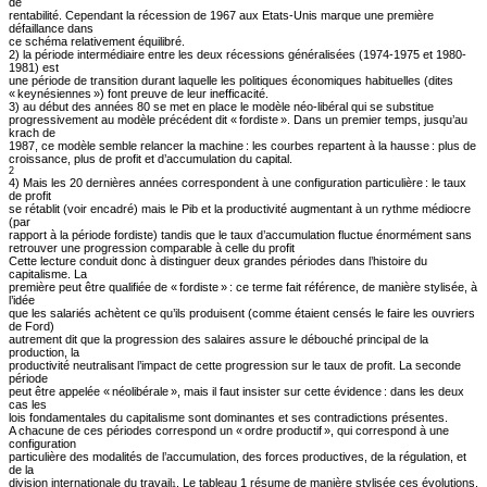
de
rentabilité. Cependant la récession de 1967 aux Etats-Unis marque une première
défaillance dans
ce schéma relativement équilibré.
2) la période intermédiaire entre les deux récessions généralisées (1974-1975 et 1980-
1981) est
une période de transition durant laquelle les politiques économiques habituelles (dites
« keynésiennes ») font preuve de leur inefficacité.
3) au début des années 80 se met en place le modèle néo-libéral qui se substitue
progressivement au modèle précédent dit « fordiste ». Dans un premier temps, jusqu’au
krach de
1987, ce modèle semble relancer la machine : les courbes repartent à la hausse : plus de
croissance, plus de profit et d’accumulation du capital.
2
4) Mais les 20 dernières années correspondent à une configuration particulière : le taux
de profit
se rétablit (voir encadré) mais le Pib et la productivité augmentant à un rythme médiocre
(par
rapport à la période fordiste) tandis que le taux d’accumulation fluctue énormément sans
retrouver une progression comparable à celle du profit
Cette lecture conduit donc à distinguer deux grandes périodes dans l’histoire du
capitalisme. La
première peut être qualifiée de « fordiste » : ce terme fait référence, de manière stylisée, à
l’idée
que les salariés achètent ce qu’ils produisent (comme étaient censés le faire les ouvriers
de Ford)
autrement dit que la progression des salaires assure le débouché principal de la
production, la
productivité neutralisant l’impact de cette progression sur le taux de profit. La seconde
période
peut être appelée « néolibérale », mais il faut insister sur cette évidence : dans les deux
cas les
lois fondamentales du capitalisme sont dominantes et ses contradictions présentes.
A chacune de ces périodes correspond un « ordre productif », qui correspond à une
configuration
particulière des modalités de l’accumulation, des forces productives, de la régulation, et
de la
division internationale du travail
. Le tableau 1 résume de manière stylisée ces évolutions.
1