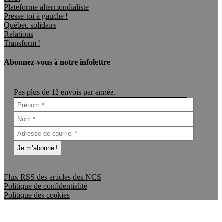
Plateforme altermondialiste
Presse-toi à gauche !
Québec solidaire
Relations
Transform !
Abonnez-vous à notre infolettre
Pas plus de 12 envois par année.
Flux RSS des articles des NCS
Politique de confidentialité
Politique des cookies