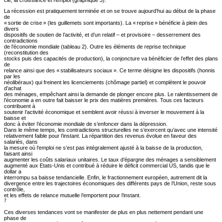
clé, la croissance et l’emploi (graphique 3).
La récession est pratiquement terminée et on se trouve aujourd’hui au début de la phase
de
« sortie de crise » (les guillemets sont importants). La « reprise » bénéficie à plein des
divers
dispositifs de soutien de l’activité, et d’un relatif – et provisoire – desserrement des
contradictions
de l’économie mondiale (tableau 2). Outre les éléments de reprise technique
(reconstitution des
stocks puis des capacités de production), la conjoncture va bénéficier de l’effet des plans
de
relance ainsi que des « stabilisateurs sociaux ». Ce terme désigne les dispositifs (honnis
par les
néolibéraux) qui freinent les licenciements (chômage partiel) et complètent le pouvoir
d’achat
des ménages, empêchant ainsi la demande de plonger encore plus. Le ralentissement de
l’économie a en outre fait baisser le prix des matières premières. Tous ces facteurs
contribuent à
soutenir l’activité économique et semblent avoir réussi à inverser le mouvement à la
baisse et
donc à éviter l’économie mondiale de s’enfoncer dans la dépression.
Dans le même temps, les contradictions structurelles ne s’exercent qu’avec une intensité
relativement faible pour l’instant. La répartition des revenus évolue en faveur des
salariés, dans
la mesure où l’emploi ne s’est pas intégralement ajusté à la baisse de la production,
faisant ainsi
augmenter les coûts salariaux unitaires. Le taux d’épargne des ménages a sensiblement
augmenté aux Etats-Unis et contribué à réduire le déficit commercial US, tandis que le
dollar a
interrompu sa baisse tendancielle. Enfin, le fractionnement européen, autrement dit la
divergence entre les trajectoires économiques des différents pays de l’Union, reste sous
contrôle,
et les effets de relance mutuelle l’emportent pour l’instant.
7
Ces diverses tendances vont se manifester de plus en plus nettement pendant une
phase de