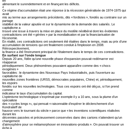
en
alimentant le surendettement et en finançant les déficits.
4
Ce régime d’accumulation était une réponse à la récession généralisée de 1974-1975 qui
avait
mis au terme aux arrangements précédents, dits « fordistes », fondés au contraire sur un
partage
stabilisé de la valeur ajoutée et sur le dynamisme de la demande des salariés. Le
capitalisme a
trouvé une issue à travers la mise en place du modèle néolibéral dont les évidentes
contradictions ont été « gérées » par la mondialisation et par la financiarisation de
l’économie.
En réalité, ces contradictions ont seulement été étalées dans le temps, mais au prix d’une
accumulation de tensions qui ont finalement conduit à l’implosion en 2008.
Rétrospectivement,
la finance a été l’instrument principal de l’étalement dans le temps de ces contradictions.
En surfant sur l’onde longue
Depuis 20 ans, l’idée qu’une nouvelle phase d’expansion pouvait redémarrer est
réapparue
périodiquement. Deux phénomènes pouvaient apparaître comme des « chocs
exogènes »
favorables : le dynamisme des Nouveaux Pays Industrialisés, puis l’ouverture au
capitalisme de
nouvelles zones frontières (URSS, démocraties populaires, Chine) et, périodiquement,
les espoirs
fondés sur les nouvelles technologies. Tous ces espoirs ont été déçus, si l’on prend
comme
indicateur le taux d’accumulation du capital.
L’optimisme technologique s’exprimait par exemple il y a 10 ans, sous la plume d’un
spécialiste
des « cycles longs »
, qui pensait « raisonnable d’espérer le déclenchement d’un
3
Kondratieff de
hausse vers le tournant du siècle » parce que « les inventions scientifiques réalisées
durant les
décennies passées et précieusement conservées dans des cartons n’attendent qu’un
changement
d’atmosphère pour se métamorphoser en innovations-produits ». On pouvait trouver un
écho à