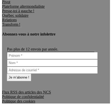
Pivot
Plateforme altermondialiste
Presse-toi à gauche !
Québec solidaire
Relations
Transform !
Abonnez-vous à notre infolettre
Pas plus de 12 envois par année.
Flux RSS des articles des NCS
Politique de confidentialité
Politique des cookies