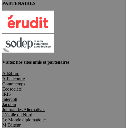
PARTENAIRES
Visitez nos sites amis et partenaires
À bâbord
À l’encontre
Contretemps
Écosociété
IRIS
Intercoll
Jacobin
Journal des Alternatives
L’étoile du Nord
Le Monde diplomatique
M Éditeur