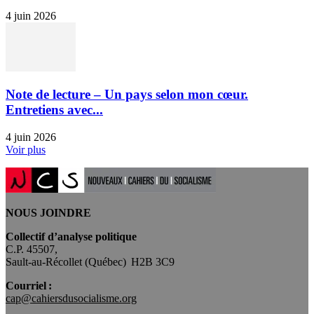
4 juin 2026
Note de lecture – Un pays selon mon cœur.
Entretiens avec...
4 juin 2026
Voir plus
NOUS JOINDRE
Collectif d’analyse politique
C.P. 45507,
Sault-au-Récollet (Québec) H2B 3C9
Courriel :
cap@cahiersdusocialisme.org