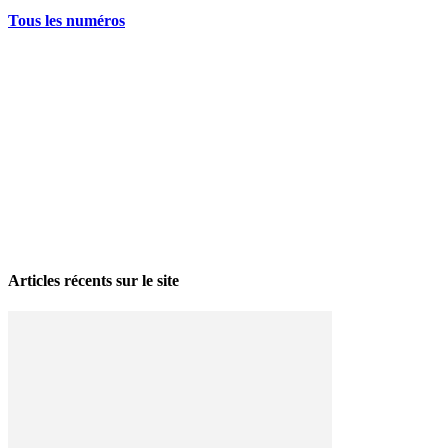
Tous les numéros
La grève politique et sociale – No 35, printemps 2026
28 avril 2026
Articles récents sur le site