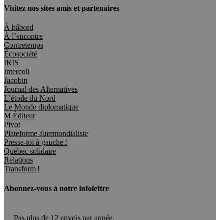
Visitez nos sites amis et partenaires
À bâbord
À l’encontre
Contretemps
Écosociété
IRIS
Intercoll
Jacobin
Journal des Alternatives
L’étoile du Nord
Le Monde diplomatique
M Éditeur
Pivot
Plateforme altermondialiste
Presse-toi à gauche !
Québec solidaire
Relations
Transform !
Abonnez-vous à notre infolettre
Pas plus de 12 envois par année.