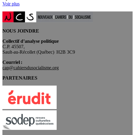
Voir plus
NOUS JOINDRE
Collectif d’analyse politique
C.P. 45507,
Sault-au-Récollet (Québec) H2B 3C9
Courriel :
cap@cahiersdusocialisme.org
PARTENAIRES