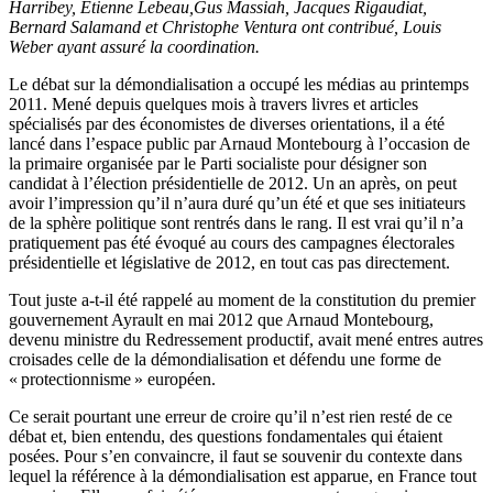
Harribey, Étienne Lebeau,Gus Massiah, Jacques Rigaudiat,
Bernard Salamand et Christophe Ventura ont contribué, Louis
Weber ayant assuré la coordination.
Le débat sur la démondialisation a occupé les médias au printemps
2011. Mené depuis quelques mois à travers livres et articles
spécialisés par des économistes de diverses orientations, il a été
lancé dans l’espace public par Arnaud Montebourg à l’occasion de
la primaire organisée par le Parti socialiste pour désigner son
candidat à l’élection présidentielle de 2012. Un an après, on peut
avoir l’impression qu’il n’aura duré qu’un été et que ses initiateurs
de la sphère politique sont rentrés dans le rang. Il est vrai qu’il n’a
pratiquement pas été évoqué au cours des campagnes électorales
présidentielle et législative de 2012, en tout cas pas directement.
Tout juste a-t-il été rappelé au moment de la constitution du premier
gouvernement Ayrault en mai 2012 que Arnaud Montebourg,
devenu ministre du Redressement productif, avait mené entres autres
croisades celle de la démondialisation et défendu une forme de
« protectionnisme » européen.
Ce serait pourtant une erreur de croire qu’il n’est rien resté de ce
débat et, bien entendu, des questions fondamentales qui étaient
posées. Pour s’en convaincre, il faut se souvenir du contexte dans
lequel la référence à la démondialisation est apparue, en France tout