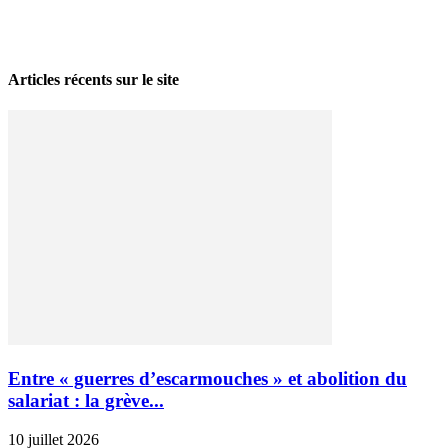
La grève politique et sociale – No 35, printemps 2026
28 avril 2026
Articles récents sur le site
Entre « guerres d’escarmouches » et abolition du
salariat : la grève...
10 juillet 2026