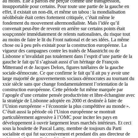
au moins. Elle a parfois été perçue comme une transgression,
insupportable pour certains. Pour toute une partie de la gauche en
effet, il existait un non-dit, et même un tabou : la mondialisation
néolibérale était certes fortement critiquée, c’était même le
fondement du mouvement altermondialiste. Mais l’idée qu’il
convenait peut-être de revenir en arrière sur certains points était
soupçonnée immédiatement de relents nationalistes, du risque tout
au moins de faire le lit du Front national et de ses idées. La même
chose ou à peu près existait pour la construction européenne. La
vigueur des campagnes contre les traités de Maastricht ou de
Lisbonne n’invalidait pas totalement dans l’esprit d’une partie de la
gauche le fait qu’il s’agissait aussi d’un héritage de François
Mitterrand et de Jacques Delors, figures tutélaires de la gauche
sociale-démocrate. Ce que confirme le fait qu’il ait pu y avoir une
large majorité de gouvernements sociaux-démocrates au tournant du
xxie siècle sans que change fondamentalement l’orientation de la
construction européenne. Cette période fut même marquée par
l’apogée d’une certaine pensée productiviste et libre-échangiste avec
la stratégie de Lisbonne adoptée en 2000 et destinée à faire de
l’Union européenne « l’économie la plus compétitive au monde ».
C’était aussi la période où l’Union européenne se montrait
particulièrement agressive à l’OMC pour inciter les pays en
développement à ouvrir largement leurs marchés intérieurs. Et ceci
sous la houlette de Pascal Lamy, membre de toujours du Parti
socialiste et qui fut successivement et pendant dix ans directeur de