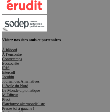
Visitez nos sites amis et partenaires
À bâbord
À l’encontre
Contretemps
Écosociété
IRIS
Intercoll
Jacobin
Journal des Alternatives
L’étoile du Nord
Le Monde diplomatique
M Éditeur
Pivot
Plateforme altermondialiste
Presse-toi à gauche !