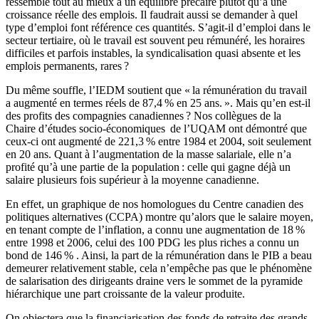
ressemble tout au mieux à un équilibre précaire plutôt qu’à une
croissance réelle des emplois. Il faudrait aussi se demander à quel
type d’emploi font référence ces quantités. S’agit-il d’emploi dans le
secteur tertiaire, où le travail est souvent peu rémunéré, les horaires
difficiles et parfois instables, la syndicalisation quasi absente et les
emplois permanents, rares ?
Du même souffle, l’IEDM soutient que « la rémunération du travail
a augmenté en termes réels de 87,4 % en 25 ans. ». Mais qu’en est-il
des profits des compagnies canadiennes ? Nos collègues de la
Chaire d’études socio-économiques de l’UQAM ont démontré que
ceux-ci ont augmenté de 221,3 % entre 1984 et 2004, soit seulement
en 20 ans. Quant à l’augmentation de la masse salariale, elle n’a
profité qu’à une partie de la population : celle qui gagne déjà un
salaire plusieurs fois supérieur à la moyenne canadienne.
En effet, un graphique de nos homologues du Centre canadien des
politiques alternatives (CCPA) montre qu’alors que le salaire moyen,
en tenant compte de l’inflation, a connu une augmentation de 18 %
entre 1998 et 2006, celui des 100 PDG les plus riches a connu un
bond de 146 % . Ainsi, la part de la rémunération dans le PIB a beau
demeurer relativement stable, cela n’empêche pas que le phénomène
de salarisation des dirigeants draine vers le sommet de la pyramide
hiérarchique une part croissante de la valeur produite.
On objectera que la financiarisation des fonds de retraite des grands