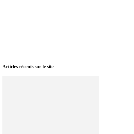
La grève politique et sociale – No 35, printemps 2026
28 avril 2026
Articles récents sur le site