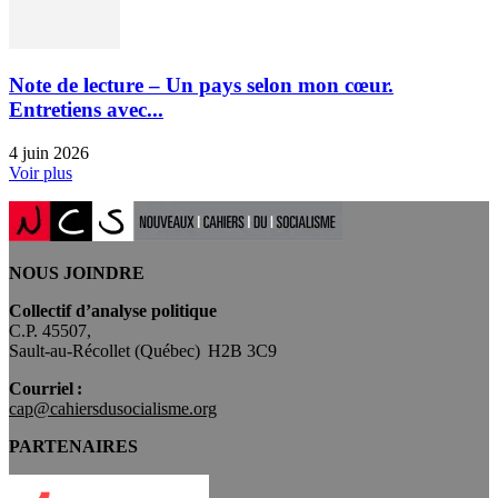
Note de lecture – Un pays selon mon cœur.
Entretiens avec...
4 juin 2026
Voir plus
NOUS JOINDRE
Collectif d’analyse politique
C.P. 45507,
Sault-au-Récollet (Québec) H2B 3C9
Courriel :
cap@cahiersdusocialisme.org
PARTENAIRES