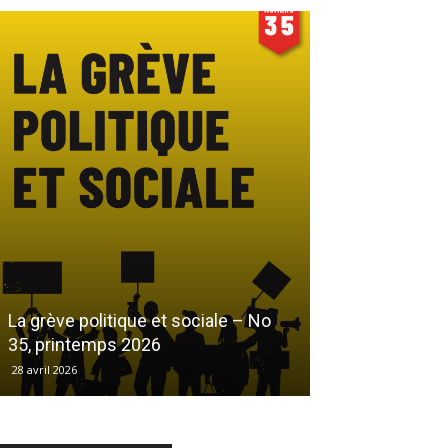
Le droit au log
La grève politique et sociale – No
démarchandisa
35, printemps 2026
automne 2025
28 avril 2026
17 décembre 2025