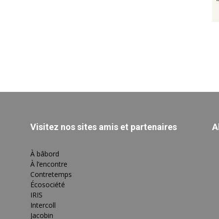
Visitez nos sites amis et partenaires
A
À bâbord
À l’encontre
Contretemps
Écosociété
IRIS
Intercoll
Jacobin