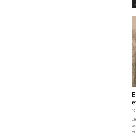
E
e
10
La
po
et